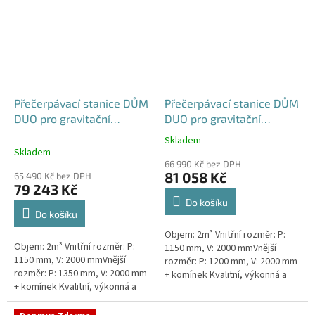
Přečerpávací stanice DŮM
Přečerpávací stanice DŮM
DUO pro gravitační
DUO pro gravitační
kanalizace k obetonování
kanalizace samonosná -
Skladem
Průměrné
- nádrž 2m3
nádrž 2m3
Skladem
hodnocení
66 990 Kč bez DPH
produktu
81 058 Kč
65 490 Kč bez DPH
je
79 243 Kč
5,0
Do košíku
z
Do košíku
5
Objem: 2m³ Vnitřní rozměr: P:
hvězdiček.
Objem: 2m³ Vnitřní rozměr: P:
1150 mm, V: 2000 mmVnější
1150 mm, V: 2000 mmVnější
rozměr: P: 1200 mm, V: 2000 mm
rozměr: P: 1350 mm, V: 2000 mm
+ komínek Kvalitní, výkonná a
+ komínek Kvalitní, výkonná a
extrémně spolehlivá
extrémně spolehlivá
přečerpávací stanice k
přečerpávací stanice k
rodinným a...