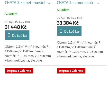
CHATA 2 k obetonování -
CHATA 2 samonosná -
nádrž 1,5m3
nádrž 1,5m3
Skladem
Průměrné
Skladem
hodnocení
27 590 Kč bez DPH
produktu
33 384 Kč
25 990 Kč bez DPH
je
31 448 Kč
5,0
Do košíku
z
Do košíku
5
Objem: 1,5m³ Vnitřní rozměr: P:
hvězdiček.
Objem: 1,5m³ Vnitřní rozměr: P:
1150 mm, V: 1500 mmVnější
1150 mm, V: 1500 mmVnější
rozměr: P: 1200 mm, V: 1500 mm
rozměr: P: 1350 mm, V: 1500 mm
+ komínek Levná, ale plně
+ komínek Levná, ale plně
funkční přečerpávací stanice
funkční přečerpávací stanice
určená k chatám, zahradám,...
určená k chatám, zahradám,...
Doprava Zdarma
Doprava Zdarma