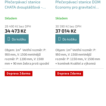
Přečerpávací stanice
Přečerpávací stanice DŮM
CHATA dvouplášťová -
Economy pro gravitační
nádrž 1m3
kanalizace k obetonování
- nádrž 1m3
Skladem
Skladem
28 490 Kč bez DPH
30 590 Kč bez DPH
34 473 Kč
37 014 Kč
Do košíku
Do košíku
Objem: 1m³ Vnitřní rozměr: P:
Objem: 1m³ Vnitřní rozměr: P:
950 mm, V: 1500 mmVnější
950 mm, V: 1500 mmVnější
rozměr: P: 1200 mm, V: 1500
rozměr: P: 1150 mm, V: 1500 mm
mm + 90 mm žebra proti spodní
+ komínek Kvalitní a výkonná
vodě + komínek Levná, ale plně
přečerpávací stanice k chatám,
funkční přečerpávací...
chalupám a rodinným domům...
Doprava Zdarma
Doprava Zdarma