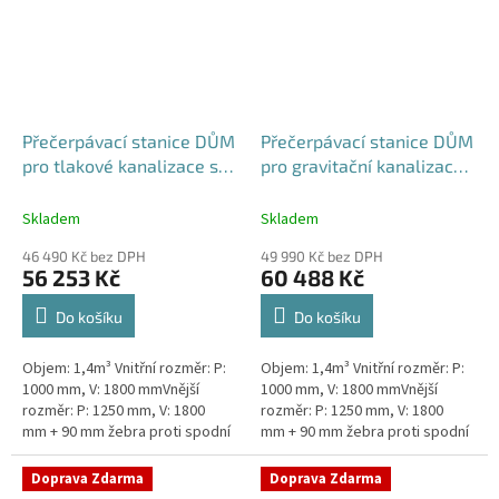
Přečerpávací stanice DŮM
Přečerpávací stanice DŮM
pro tlakové kanalizace se
pro gravitační kanalizace
zdvojeným řezákem
dvouplášťová - nádrž
dvouplášťová - nádrž
1,4m3
Skladem
Skladem
1,4m3
46 490 Kč bez DPH
49 990 Kč bez DPH
56 253 Kč
60 488 Kč
Do košíku
Do košíku
Objem: 1,4m³ Vnitřní rozměr: P:
Objem: 1,4m³ Vnitřní rozměr: P:
1000 mm, V: 1800 mmVnější
1000 mm, V: 1800 mmVnější
rozměr: P: 1250 mm, V: 1800
rozměr: P: 1250 mm, V: 1800
mm + 90 mm žebra proti spodní
mm + 90 mm žebra proti spodní
vodě + komínek Kvalitní a
vodě + komínek Kvalitní a
výkonná přečerpávací stanice
výkonná přečerpávací stanice...
Doprava Zdarma
Doprava Zdarma
k...