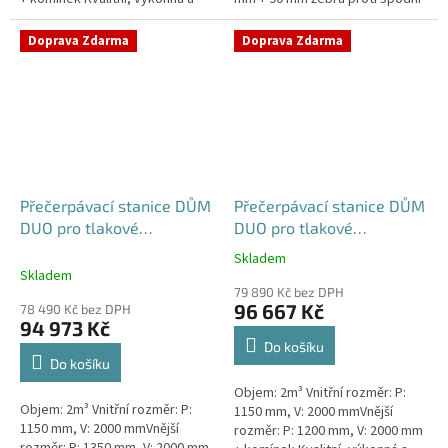
extrémně spolehlivá
vodě + komínek Kvalitní,
přečerpávací stanice k
výkonná a extrémně spolehlivá...
Doprava Zdarma
Doprava Zdarma
rodinným a...
Přečerpávací stanice DŮM
Přečerpávací stanice DŮM
DUO pro tlakové
DUO pro tlakové
kanalizace se zdvojeným
kanalizace se zdvojeným
Skladem
Průměrné
řezákem k obetonování -
řezákem samonosná -
Skladem
hodnocení
nádrž 2m3
nádrž 2m3
79 890 Kč bez DPH
produktu
96 667 Kč
78 490 Kč bez DPH
je
94 973 Kč
5,0
Do košíku
z
Do košíku
5
Objem: 2m³ Vnitřní rozměr: P:
hvězdiček.
Objem: 2m³ Vnitřní rozměr: P:
1150 mm, V: 2000 mmVnější
1150 mm, V: 2000 mmVnější
rozměr: P: 1200 mm, V: 2000 mm