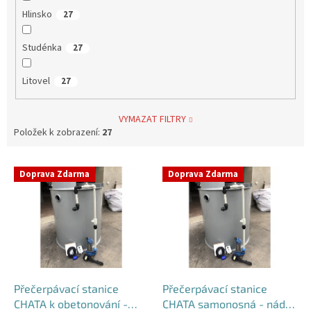
Hlinsko
27
Studénka
27
Litovel
27
VYMAZAT FILTRY
Položek k zobrazení:
27
V
Doprava Zdarma
Doprava Zdarma
ý
p
i
s
p
r
o
d
Přečerpávací stanice
Přečerpávací stanice
u
CHATA k obetonování -
CHATA samonosná - nádrž