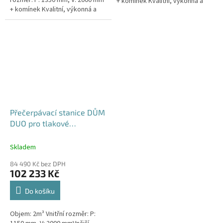
rozměr: P: 1350 mm, V: 2000 mm
+ komínek Kvalitní, výkonná a
+ komínek Kvalitní, výkonná a
extrémně spolehlivá
extrémně spolehlivá
přečerpávací stanice k
přečerpávací stanice k
rodinným a...
rodinným a...
Přečerpávací stanice DŮM
DUO pro tlakové
kanalizace se zdvojeným
řezákem dvouplášťová -
Skladem
nádrž 2m3
84 490 Kč bez DPH
102 233 Kč
Do košíku
Objem: 2m³ Vnitřní rozměr: P: