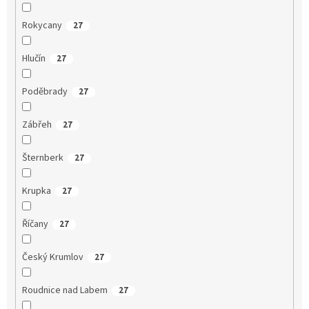
Rokycany
27
Hlučín
27
Poděbrady
27
Zábřeh
27
Šternberk
27
Krupka
27
Říčany
27
Český Krumlov
27
Roudnice nad Labem
27