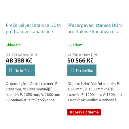
Přečerpávací stanice DŮM
Přečerpávací stanice DŮM
pro tlakové kanalizace
pro tlakové kanalizace se
samonosná - nádrž 1,4m3
zdvojeným řezákem k
obetonování - nádrž 1,4m3
Skladem
Skladem
39 990 Kč bez DPH
41 790 Kč bez DPH
48 388 Kč
50 566 Kč
Do košíku
Do košíku
Objem: 1,4m³ Vnitřní rozměr: P:
Objem: 1,4m³ Vnitřní rozměr: P:
1000 mm, V: 1800 mmVnější
1000 mm, V: 1800 mmVnější
rozměr: P: 1050 mm, V: 1800 mm
rozměr: P: 1200 mm, V: 1800 mm
+ komínek Kvalitní a výkonná
+ komínek Kvalitní a výkonná
přečerpávací stanice k
přečerpávací stanice k
rodinným domům,
rodinným domům,
Doprava Zdarma
provozovnám,...
provozovnám,...