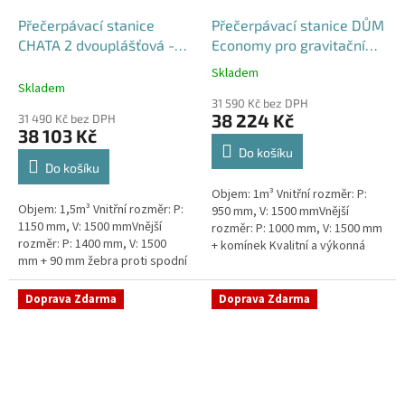
Přečerpávací stanice
Přečerpávací stanice DŮM
CHATA 2 dvouplášťová -
Economy pro gravitační
nádrž 1,5m3
kanalizace samonosná -
Skladem
Průměrné
nádrž 1m3
Skladem
hodnocení
31 590 Kč bez DPH
produktu
38 224 Kč
31 490 Kč bez DPH
je
38 103 Kč
5,0
Do košíku
z
Do košíku
5
Objem: 1m³ Vnitřní rozměr: P:
hvězdiček.
Objem: 1,5m³ Vnitřní rozměr: P:
950 mm, V: 1500 mmVnější
1150 mm, V: 1500 mmVnější
rozměr: P: 1000 mm, V: 1500 mm
rozměr: P: 1400 mm, V: 1500
+ komínek Kvalitní a výkonná
mm + 90 mm žebra proti spodní
přečerpávací stanice k chatám,
vodě + komínek Průměr 1150
chalupám a rodinným domům...
mm, vnější průměr 1400 mm,...
Doprava Zdarma
Doprava Zdarma