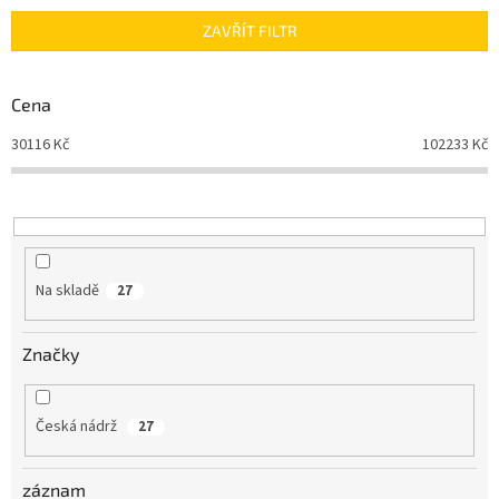
n
ZAVŘÍT FILTR
í
p
r
Cena
o
d
30116
Kč
102233
Kč
u
k
t
ů
Na skladě
27
Značky
Česká nádrž
27
záznam