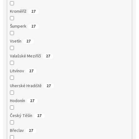
Kroměříž
27
Šumperk
27
Vsetín
27
Valašské Meziříčí
27
Litvínov
27
Uherské Hradiště
27
Hodonín
27
Český Těšín
27
Břeclav
27