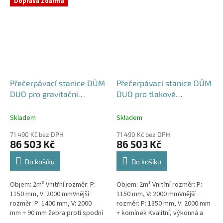
Doprava Zdarma
rodinným a...
Přečerpávací stanice DŮM
Přečerpávací stanice DŮM
DUO pro gravitační
DUO pro tlakové
kanalizace dvouplášťová -
kanalizace k obetonování
nádrž 2m3
- nádrž 2m3
Skladem
Skladem
71 490 Kč bez DPH
71 490 Kč bez DPH
86 503 Kč
86 503 Kč
Do košíku
Do košíku
Objem: 2m³ Vnitřní rozměr: P:
Objem: 2m³ Vnitřní rozměr: P:
1150 mm, V: 2000 mmVnější
1150 mm, V: 2000 mmVnější
rozměr: P: 1400 mm, V: 2000
rozměr: P: 1350 mm, V: 2000 mm
mm + 90 mm žebra proti spodní
+ komínek Kvalitní, výkonná a
vodě + komínek Kvalitní,
extrémně spolehlivá