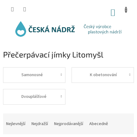
Přejít
na
NÁKUP
obsah
KOŠÍK
Přečerpávací jímky Litomyšl
Samonosné
K obetonování
Dvouplášťové
Ř
a
Nejlevnější
Nejdražší
Nejprodávanější
Abecedně
z
e