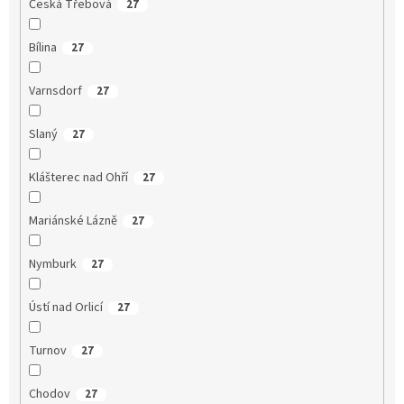
Česká Třebová
27
Bílina
27
Varnsdorf
27
Slaný
27
Klášterec nad Ohří
27
Mariánské Lázně
27
Nymburk
27
Ústí nad Orlicí
27
Turnov
27
Chodov
27