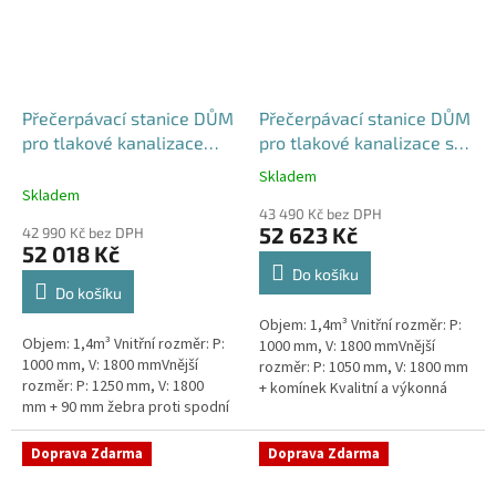
Přečerpávací stanice DŮM
Přečerpávací stanice DŮM
pro tlakové kanalizace
pro tlakové kanalizace se
dvouplášťová - nádrž
zdvojeným řezákem
Skladem
Průměrné
1,4m3
samonosná - nádrž 1,4m3
Skladem
hodnocení
43 490 Kč bez DPH
produktu
52 623 Kč
42 990 Kč bez DPH
je
52 018 Kč
5,0
Do košíku
z
Do košíku
5
Objem: 1,4m³ Vnitřní rozměr: P:
hvězdiček.
Objem: 1,4m³ Vnitřní rozměr: P:
1000 mm, V: 1800 mmVnější
1000 mm, V: 1800 mmVnější
rozměr: P: 1050 mm, V: 1800 mm
rozměr: P: 1250 mm, V: 1800
+ komínek Kvalitní a výkonná
mm + 90 mm žebra proti spodní
přečerpávací stanice k
vodě + komínek Kvalitní a
rodinným domům,
výkonná přečerpávací stanice
provozovnám,...
Doprava Zdarma
Doprava Zdarma
k...