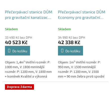
Přečerpávací stanice DŮM
Přečerpávací stanice DŮM
pro gravitační kanalizace k
Economy pro gravitační
obetonování - nádrž 1,4m3
kanalizace dvouplášťová -
nádrž 1m3
Skladem
Skladem
33 490 Kč bez DPH
34 990 Kč bez DPH
40 523 Kč
42 338 Kč
Do košíku
Do košíku
Objem: 1,4m³ Vnitřní rozměr: P:
Objem: 1m³ Vnitřní rozměr: P:
1000 mm, V: 1800 mmVnější
950 mm, V: 1500 mmVnější
rozměr: P: 1200 mm, V: 1800 mm
rozměr: P: 1200 mm, V: 1500
+ komínek Kvalitní a výkonná
mm + 90 mm žebra proti spodní
přečerpávací stanice k
vodě + komínek Kvalitní a
rodinným domům,
výkonná přečerpávací stanice
Doprava Zdarma
provozovnám,...
k...