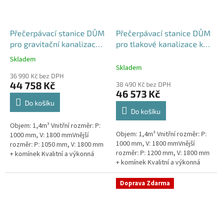
Přečerpávací stanice DŮM
Přečerpávací stanice DŮM
pro gravitační kanalizace
pro tlakové kanalizace k
samonosná - nádrž 1,4m3
obetonování - nádrž 1,4m3
Skladem
Průměrné
Skladem
hodnocení
36 990 Kč bez DPH
produktu
44 758 Kč
38 490 Kč bez DPH
je
46 573 Kč
5,0
Do košíku
z
Do košíku
5
Objem: 1,4m³ Vnitřní rozměr: P:
hvězdiček.
Objem: 1,4m³ Vnitřní rozměr: P:
1000 mm, V: 1800 mmVnější
1000 mm, V: 1800 mmVnější
rozměr: P: 1050 mm, V: 1800 mm
rozměr: P: 1200 mm, V: 1800 mm
+ komínek Kvalitní a výkonná
+ komínek Kvalitní a výkonná
přečerpávací stanice k
přečerpávací stanice k
rodinným domům,
rodinným domům,
provozovnám,...
Doprava Zdarma
provozovnám,...