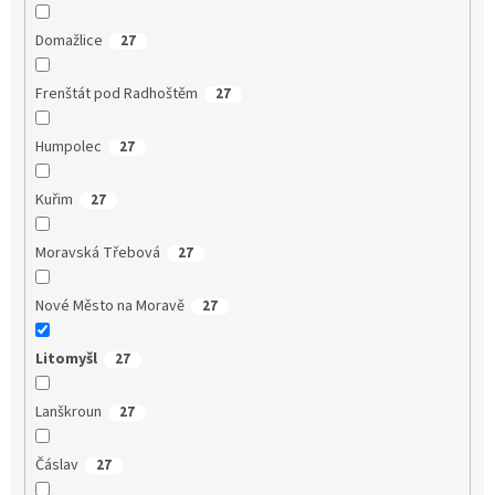
Domažlice
27
Frenštát pod Radhoštěm
27
Humpolec
27
Kuřim
27
Moravská Třebová
27
Nové Město na Moravě
27
Litomyšl
27
Lanškroun
27
Čáslav
27