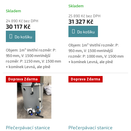
k
nádrž 1m3
1m3
Skladem
Průměrné
t
Skladem
hodnocení
ů
25 890 Kč bez DPH
produktu
31 327 Kč
24 890 Kč bez DPH
je
30 117 Kč
5,0
Do košíku
z
Do košíku
5
Objem: 1m³ Vnitřní rozměr: P:
hvězdiček.
Objem: 1m³ Vnitřní rozměr: P:
950 mm, V: 1500 mmVnější
950 mm, V: 1500 mmVnější
rozměr: P: 1000 mm, V: 1500 mm
rozměr: P: 1150 mm, V: 1500 mm
+ komínek Levná, ale plně
+ komínek Levná, ale plně
funkční přečerpávací stanice
funkční přečerpávací stanice
určená k chatám, zahradám,
určená k chatám, zahradám,
sklepům,...
Doprava Zdarma
Doprava Zdarma
sklepům,...
Přečerpávací stanice
Přečerpávací stanice