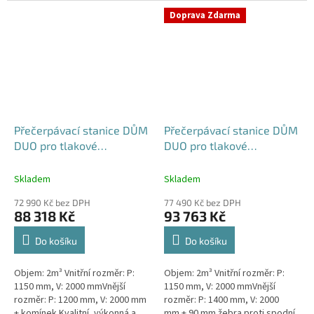
výkonná a extrémně spolehlivá...
přečerpávací stanice k
Doprava Zdarma
rodinným a...
Přečerpávací stanice DŮM
Přečerpávací stanice DŮM
DUO pro tlakové
DUO pro tlakové
kanalizace samonosná -
kanalizace dvouplášťová -
nádrž 2m3
nádrž 2m3
Skladem
Skladem
72 990 Kč bez DPH
77 490 Kč bez DPH
88 318 Kč
93 763 Kč
Do košíku
Do košíku
Objem: 2m³ Vnitřní rozměr: P:
Objem: 2m³ Vnitřní rozměr: P:
1150 mm, V: 2000 mmVnější
1150 mm, V: 2000 mmVnější
rozměr: P: 1200 mm, V: 2000 mm
rozměr: P: 1400 mm, V: 2000
+ komínek Kvalitní, výkonná a
mm + 90 mm žebra proti spodní