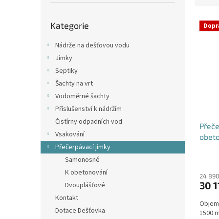
p
e
a
Přeskočit
V
n
n
Kategorie
kategorie
Dopr
ý
í
e
p
p
l
Nádrže na dešťovou vodu
i
r
Jímky
s
o
Septiky
p
d
Šachty na vrt
r
u
o
k
Vodoměrné šachty
d
t
Příslušenství k nádržím
u
ů
Čistírny odpadních vod
Přeče
k
Vsakování
obeto
t
Přečerpávací jímky
ů
Samonosné
K obetonování
24 890
30 1
Dvouplášťové
Kontakt
Objem:
Dotace Dešťovka
1500 m