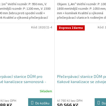
 1m³ Vnitřní rozměr: P: 950 mm, V:
Objem: 1,4m³ Vnitřní rozměr: P: 10
z
mVnější rozměr: P: 1200 mm, V: 1500
1800 mmVnější rozměr: P: 1050 mm,
5
0 mm žebra proti spodní vodě +
mm + komínek Kvalitní a výkonná
hvězdiček.
k Kvalitní a výkonná přečerpávací
přečerpávací stanice k rodinným
 k...
provozovnám,...
Kód:
1820/21-4
Kód:
Doprava Zdarma
rpávací stanice DŮM pro
Přečerpávací stanice DŮM p
vé kanalizace samonosná -
tlakové kanalizace se zdvo
 1,4m3
řezákem k obetonování - ná
Skladem
1,4m3
 Kč bez DPH
41 790 Kč bez DPH
Do košíku
Do
388 Kč
50 566 Kč