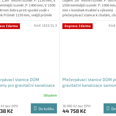
 1,5m³ Vnitřní rozměr: P: 1150 mm, V:
Objem: 1m³ Vnitřní rozměr: P: 950 
z
mVnější rozměr: P: 1400 mm, V: 1500
1500 mmVnější rozměr: P: 1000 mm,
5
0 mm žebra proti spodní vodě +
mm + komínek Kvalitní a výkonná
hvězdiček.
k Průměr 1150 mm, vnější průměr
přečerpávací stanice k chatám, ch
m,...
rodinným domům...
Kód:
1823/21-3
Kód
ava Zdarma
Doprava Zdarma
rpávací stanice DŮM
Přečerpávací stanice DŮM p
my pro gravitační kanalizace
gravitační kanalizace samon
lášťová - nádrž 1m3
nádrž 1,4m3
Skladem
Průměrné
hodnocení
produktu
 Kč bez DPH
36 990 Kč bez DPH
Do košíku
Do
38 Kč
44 758 Kč
je
5,0