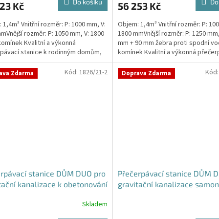
Do košíku
Do
23 Kč
56 253 Kč
 1,4m³ Vnitřní rozměr: P: 1000 mm, V:
Objem: 1,4m³ Vnitřní rozměr: P: 10
mVnější rozměr: P: 1050 mm, V: 1800
1800 mmVnější rozměr: P: 1250 mm,
omínek Kvalitní a výkonná
mm + 90 mm žebra proti spodní vo
ček.
pávací stanice k rodinným domům,
komínek Kvalitní a výkonná přečer
ovnám,...
stanice k...
Kód:
1826/21-2
Kód
ava Zdarma
Doprava Zdarma
rpávací stanice DŮM DUO pro
Přečerpávací stanice DŮM 
tační kanalizace k obetonování
gravitační kanalizace samon
rž 2m3
nádrž 2m3
Skladem
Průměrné
hodnocení