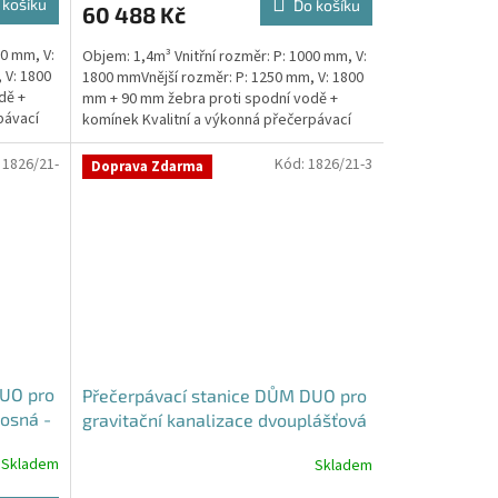
 košíku
Do košíku
60 488 Kč
00 mm, V:
Objem: 1,4m³ Vnitřní rozměr: P: 1000 mm, V:
 V: 1800
1800 mmVnější rozměr: P: 1250 mm, V: 1800
dě +
mm + 90 mm žebra proti spodní vodě +
pávací
komínek Kvalitní a výkonná přečerpávací
stanice...
:
1826/21-
Kód:
1826/21-3
Doprava Zdarma
DUO pro
Přečerpávací stanice DŮM DUO pro
osná -
gravitační kanalizace dvouplášťová
- nádrž 2m3
Skladem
Skladem