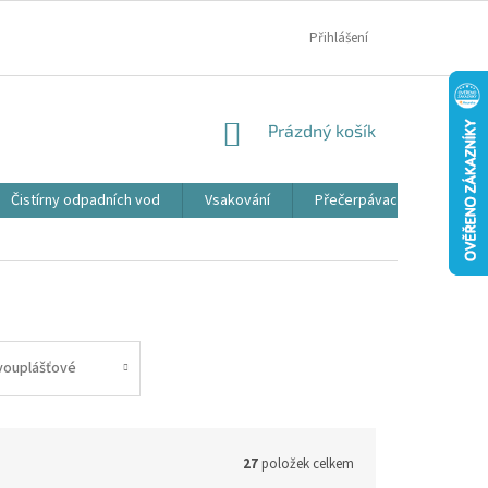
MOJE OBJEDNÁVKA
Přihlášení
NÁKUPNÍ
Prázdný košík
KOŠÍK
Čistírny odpadních vod
Vsakování
Přečerpávací jímky
vouplášťové
27
položek celkem