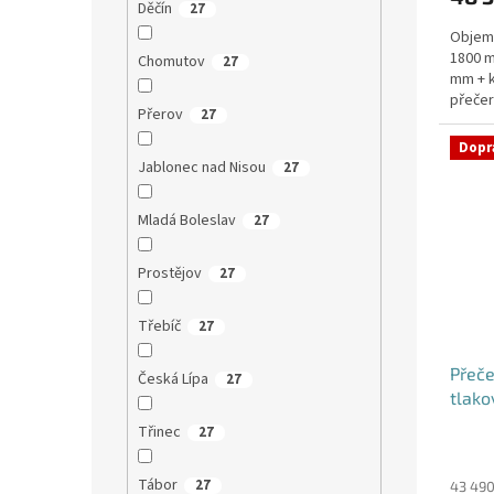
Děčín
27
Objem:
1800 m
Chomutov
27
mm + k
přečer
Přerov
27
provoz
Dopr
Jablonec nad Nisou
27
Mladá Boleslav
27
Prostějov
27
Třebíč
27
Přeče
Česká Lípa
27
tlako
řezá
Třinec
27
Průmě
hodno
Tábor
27
produ
43 490