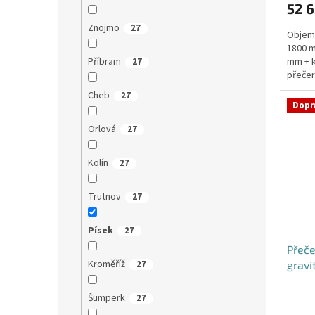
52 6
je
5,0
Znojmo
27
Objem:
z
1800 m
5
Příbram
mm + k
27
hvězdi
přečer
provoz
Cheb
27
Dopr
Orlová
27
Kolín
27
Trutnov
27
Písek
27
Přeče
Kroměříž
27
gravi
- nád
Šumperk
27