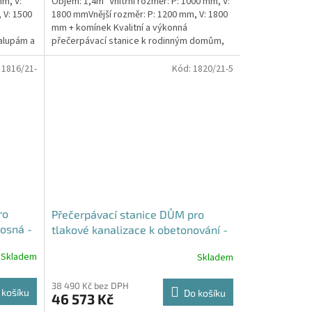
mm, V:
Objem: 1,4m³ Vnitřní rozměr: P: 1000 mm, V:
 V: 1500
1800 mmVnější rozměr: P: 1200 mm, V: 1800
mm + komínek Kvalitní a výkonná
alupám a
přečerpávací stanice k rodinným domům,
provozovnám,...
:
1816/21-
Kód:
1820/21-5
ro
Přečerpávací stanice DŮM pro
osná -
tlakové kanalizace k obetonování -
nádrž 1,4m3
Skladem
Skladem
38 490 Kč bez DPH
 košíku
Do košíku
46 573 Kč