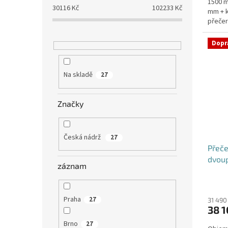
1500 m
5
30116
Kč
102233
Kč
mm + k
hvězdi
přečer
zahrad
Dopr
Na skladě
27
Značky
Česká nádrž
27
Přeče
dvoup
záznam
Praha
27
31 490
38 1
Brno
27