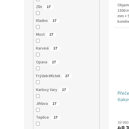
Objem:
Zlín
27
1500 m
mm + 9
Kladno
27
komíne
stanice
Most
27
Karviná
27
Opava
27
Frýdek-Místek
27
Karlovy Vary
27
Přeče
tlako
Jihlava
27
nádrž
Teplice
27
39 990
48 