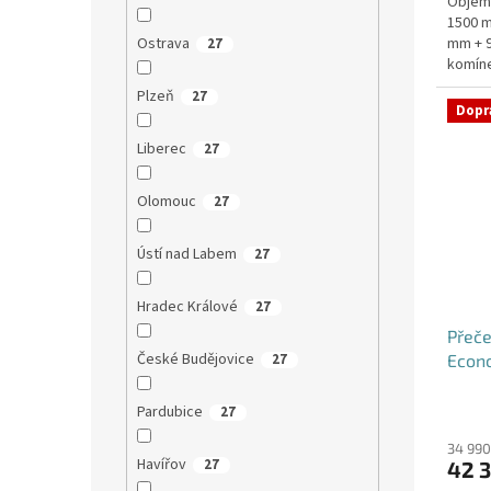
Objem:
1500 m
mm + 9
Ostrava
27
komíne
1400 m
Plzeň
27
Dopr
Liberec
27
Olomouc
27
Ústí nad Labem
27
Hradec Králové
27
Přeče
České Budějovice
Econo
27
dvoup
Pardubice
27
34 990
Havířov
27
42 3