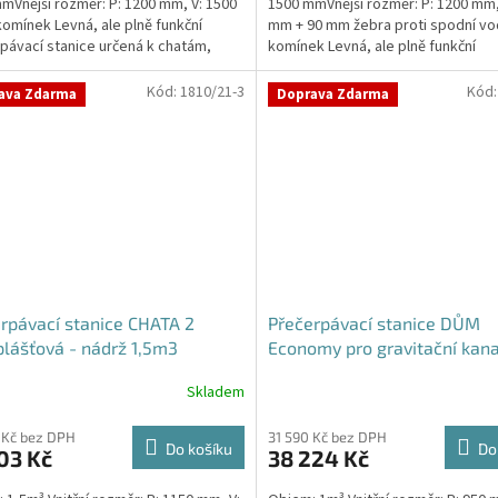
mVnější rozměr: P: 1200 mm, V: 1500
1500 mmVnější rozměr: P: 1200 mm,
omínek Levná, ale plně funkční
mm + 90 mm žebra proti spodní vo
ček.
pávací stanice určená k chatám,
komínek Levná, ale plně funkční
ám,...
přečerpávací...
Kód:
1810/21-3
Kód
ava Zdarma
Doprava Zdarma
rpávací stanice CHATA 2
Přečerpávací stanice DŮM
lášťová - nádrž 1,5m3
Economy pro gravitační kana
samonosná - nádrž 1m3
Skladem
Průměrné
hodnocení
produktu
 Kč bez DPH
31 590 Kč bez DPH
Do košíku
Do
03 Kč
38 224 Kč
je
5,0