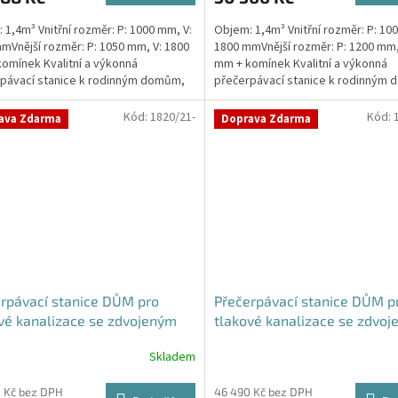
 1,4m³ Vnitřní rozměr: P: 1000 mm, V:
Objem: 1,4m³ Vnitřní rozměr: P: 10
mVnější rozměr: P: 1050 mm, V: 1800
1800 mmVnější rozměr: P: 1200 mm,
omínek Kvalitní a výkonná
mm + komínek Kvalitní a výkonná
pávací stanice k rodinným domům,
přečerpávací stanice k rodinným
ovnám,...
provozovnám,...
Kód:
1820/21-
Kód:
ava Zdarma
Doprava Zdarma
rpávací stanice DŮM pro
Přečerpávací stanice DŮM p
vé kanalizace se zdvojeným
tlakové kanalizace se zdvo
kem samonosná - nádrž 1,4m3
řezákem dvouplášťová - nád
Skladem
rné
1,4m3
cení
ktu
 Kč bez DPH
46 490 Kč bez DPH