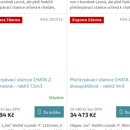
omínek Levná, ale plně funkční
mm + komínek Levná, ale plně funk
hvězdiček.
pávací stanice určená k chatám,
přečerpávací stanice určená k cha
ám, sklepům,...
zahradám, sklepům,...
Kód:
1810/21-
Kód:
ava Zdarma
Doprava Zdarma
rpávací stanice CHATA 2
Přečerpávací stanice CHATA
nosná - nádrž 1,5m3
dvouplášťová - nádrž 1m3
Skladem
rné
cení
ktu
 Kč bez DPH
28 490 Kč bez DPH
Do košíku
Do
84 Kč
34 473 Kč
 1,5m³ Vnitřní rozměr: P: 1150 mm, V:
Objem: 1m³ Vnitřní rozměr: P: 950 