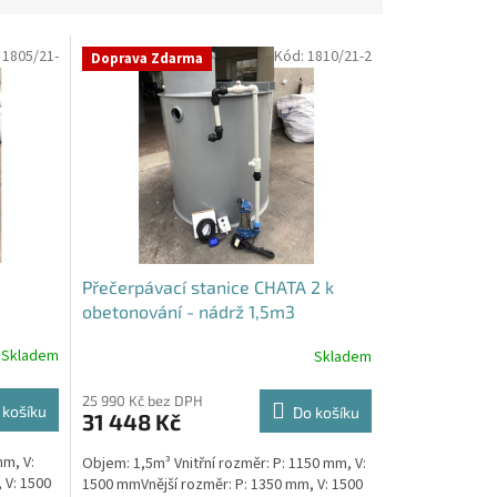
:
1805/21-
Kód:
1810/21-2
Doprava Zdarma
Přečerpávací stanice CHATA 2 k
obetonování - nádrž 1,5m3
Skladem
Skladem
25 990 Kč bez DPH
 košíku
Do košíku
31 448 Kč
mm, V:
Objem: 1,5m³ Vnitřní rozměr: P: 1150 mm, V:
 V: 1500
1500 mmVnější rozměr: P: 1350 mm, V: 1500