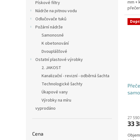
mm + k
Pískové filtry
přečer
Nádrže na pitnou vodu
zahrad
Odlučovače tuků
Dopr
Požární nádrže
Samonosné
K obetonování
Dvouplášťové
Ostatní plastové výrobky
2. JAKOST
Kanalizační - revizní - odběrná šachta
Technologické šachty
Přeče
Úkapové vany
samo
Výrobky na míru
Průmě
vyprodáno
hodno
produ
27 590
33 3
je
5,0
Cena
Objem:
z