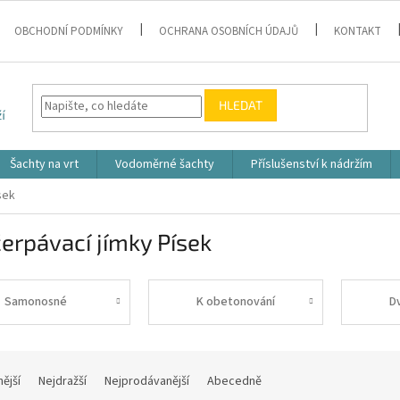
OBCHODNÍ PODMÍNKY
OCHRANA OSOBNÍCH ÚDAJŮ
KONTAKT
HLEDAT
Šachty na vrt
Vodoměrné šachty
Příslušenství k nádržím
sek
erpávací jímky Písek
Samonosné
K obetonování
D
nější
Nejdražší
Nejprodávanější
Abecedně