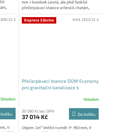
ční
mm + komínek Levná, ale plně funkční
tám,
přečerpávací stanice určená k chatám,
zahradám,...
1805/21-3
Kód:
1823/21-2
Doprava Zdarma
Přečerpávací stanice DŮM Economy
pro gravitační kanalizace k
obetonování - nádrž 1m3
Skladem
Skladem
30 590 Kč bez DPH
 košíku
Do košíku
37 014 Kč
mm, V:
Objem: 1m³ Vnitřní rozměr: P: 950 mm, V: