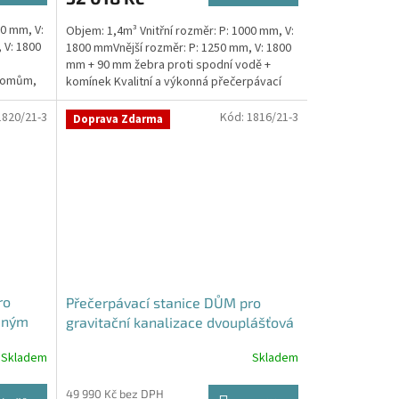
00 mm, V:
Objem: 1,4m³ Vnitřní rozměr: P: 1000 mm, V:
 V: 1800
1800 mmVnější rozměr: P: 1250 mm, V: 1800
mm + 90 mm žebra proti spodní vodě +
 domům,
komínek Kvalitní a výkonná přečerpávací
stanice k...
1820/21-3
Kód:
1816/21-3
Doprava Zdarma
ro
Přečerpávací stanice DŮM pro
jeným
gravitační kanalizace dvouplášťová
rž
- nádrž 1,4m3
Skladem
Skladem
49 990 Kč bez DPH