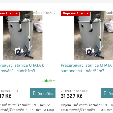
Kód:
1805/21-2
Kód
ava Zdarma
Doprava Zdarma
rpávací stanice CHATA k
Přečerpávací stanice CHATA
nování - nádrž 1m3
samonosná - nádrž 1m3
Skladem
Průměrné
hodnocení
produktu
 Kč bez DPH
25 890 Kč bez DPH
Do košíku
Do
17 Kč
31 327 Kč
je
5,0
 1m³ Vnitřní rozměr: P: 950 mm, V:
Objem: 1m³ Vnitřní rozměr: P: 950 
z
mVnější rozměr: P: 1150 mm, V: 1500
1500 mmVnější rozměr: P: 1000 mm,
5