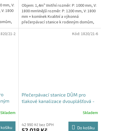
00 mm, V:
Objem: 1,4m³ Vnitřní rozměr: P: 1000 mm, V:
 V: 1800
1800 mmVnější rozměr: P: 1200 mm, V: 1800
mm + komínek Kvalitní a výkonná
 domům,
přečerpávací stanice k rodinným domům,
provozovnám,...
1820/21-2
Kód:
1820/21-6
ro
Přečerpávací stanice DŮM pro
jeným
tlakové kanalizace dvouplášťová -
drž
nádrž 1,4m3
Skladem
Skladem
42 990 Kč bez DPH
 košíku
Do košíku
52 018 Kč