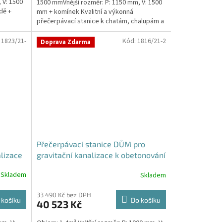
 V: 1500
1500 mmVnější rozměr: P: 1150 mm, V: 1500
dě +
mm + komínek Kvalitní a výkonná
přečerpávací stanice k chatám, chalupám a
rodinným domům...
:
1823/21-
Kód:
1816/21-2
Doprava Zdarma
Přečerpávací stanice DŮM pro
lizace
gravitační kanalizace k obetonování
- nádrž 1,4m3
Skladem
Skladem
33 490 Kč bez DPH
 košíku
Do košíku
40 523 Kč