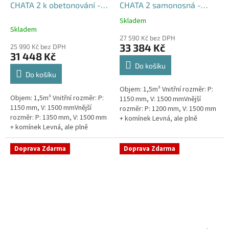
CHATA 2 k obetonování -
CHATA 2 samonosná -
nádrž 1,5m3
nádrž 1,5m3
Skladem
Průměrné
Skladem
hodnocení
27 590 Kč bez DPH
produktu
33 384 Kč
25 990 Kč bez DPH
je
31 448 Kč
5,0
Do košíku
z
Do košíku
5
Objem: 1,5m³ Vnitřní rozměr: P:
hvězdiček.
Objem: 1,5m³ Vnitřní rozměr: P:
1150 mm, V: 1500 mmVnější
1150 mm, V: 1500 mmVnější
rozměr: P: 1200 mm, V: 1500 mm
rozměr: P: 1350 mm, V: 1500 mm
+ komínek Levná, ale plně
+ komínek Levná, ale plně
funkční přečerpávací stanice
funkční přečerpávací stanice
určená k chatám, zahradám,...
určená k chatám, zahradám,...
Doprava Zdarma
Doprava Zdarma