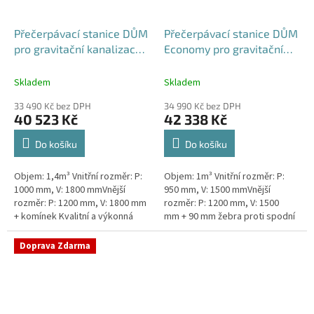
Přečerpávací stanice DŮM
Přečerpávací stanice DŮM
pro gravitační kanalizace k
Economy pro gravitační
obetonování - nádrž 1,4m3
kanalizace dvouplášťová -
nádrž 1m3
Skladem
Skladem
33 490 Kč bez DPH
34 990 Kč bez DPH
40 523 Kč
42 338 Kč
Do košíku
Do košíku
Objem: 1,4m³ Vnitřní rozměr: P:
Objem: 1m³ Vnitřní rozměr: P:
1000 mm, V: 1800 mmVnější
950 mm, V: 1500 mmVnější
rozměr: P: 1200 mm, V: 1800 mm
rozměr: P: 1200 mm, V: 1500
+ komínek Kvalitní a výkonná
mm + 90 mm žebra proti spodní
přečerpávací stanice k
vodě + komínek Kvalitní a
rodinným domům,
výkonná přečerpávací stanice
Doprava Zdarma
provozovnám,...
k...