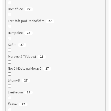
Domažlice
27
Frenštát pod Radhoštěm
27
Humpolec
27
Kuřim
27
Moravská Třebová
27
Nové Město na Moravě
27
Litomyšl
27
Lanškroun
27
Čáslav
27