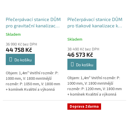
Přečerpávací stanice DŮM
Přečerpávací stanice DŮM
pro gravitační kanalizace
pro tlakové kanalizace k
samonosná - nádrž 1,4m3
obetonování - nádrž 1,4m3
Skladem
Průměrné
Skladem
hodnocení
36 990 Kč bez DPH
produktu
44 758 Kč
38 490 Kč bez DPH
je
46 573 Kč
5,0
Do košíku
z
Do košíku
5
Objem: 1,4m³ Vnitřní rozměr: P:
hvězdiček.
Objem: 1,4m³ Vnitřní rozměr: P:
1000 mm, V: 1800 mmVnější
1000 mm, V: 1800 mmVnější
rozměr: P: 1050 mm, V: 1800 mm
rozměr: P: 1200 mm, V: 1800 mm
+ komínek Kvalitní a výkonná
+ komínek Kvalitní a výkonná
přečerpávací stanice k
přečerpávací stanice k
rodinným domům,
rodinným domům,
provozovnám,...
Doprava Zdarma
provozovnám,...