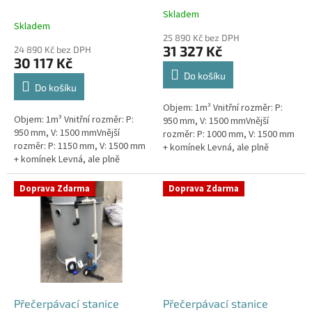
k
nádrž 1m3
1m3
Skladem
Průměrné
t
Skladem
hodnocení
ů
25 890 Kč bez DPH
produktu
31 327 Kč
24 890 Kč bez DPH
je
30 117 Kč
5,0
Do košíku
z
Do košíku
5
Objem: 1m³ Vnitřní rozměr: P:
hvězdiček.
Objem: 1m³ Vnitřní rozměr: P:
950 mm, V: 1500 mmVnější
950 mm, V: 1500 mmVnější
rozměr: P: 1000 mm, V: 1500 mm
rozměr: P: 1150 mm, V: 1500 mm
+ komínek Levná, ale plně
+ komínek Levná, ale plně
funkční přečerpávací stanice
funkční přečerpávací stanice
určená k chatám, zahradám,
určená k chatám, zahradám,
sklepům,...
Doprava Zdarma
Doprava Zdarma
sklepům,...
Přečerpávací stanice
Přečerpávací stanice