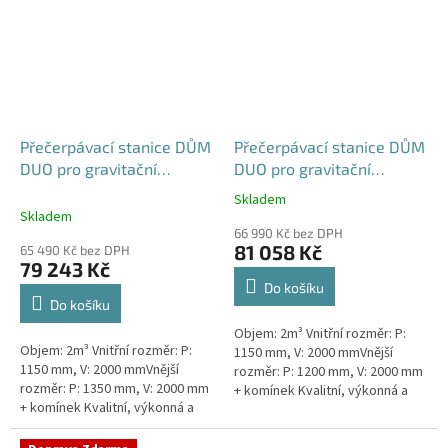
Přečerpávací stanice DŮM
Přečerpávací stanice DŮM
DUO pro gravitační
DUO pro gravitační
kanalizace k obetonování
kanalizace samonosná -
Skladem
Průměrné
- nádrž 2m3
nádrž 2m3
Skladem
hodnocení
66 990 Kč bez DPH
produktu
81 058 Kč
65 490 Kč bez DPH
je
79 243 Kč
5,0
Do košíku
z
Do košíku
5
Objem: 2m³ Vnitřní rozměr: P:
hvězdiček.
Objem: 2m³ Vnitřní rozměr: P:
1150 mm, V: 2000 mmVnější
1150 mm, V: 2000 mmVnější
rozměr: P: 1200 mm, V: 2000 mm
rozměr: P: 1350 mm, V: 2000 mm
+ komínek Kvalitní, výkonná a
+ komínek Kvalitní, výkonná a
extrémně spolehlivá
extrémně spolehlivá
přečerpávací stanice k
přečerpávací stanice k
rodinným a...