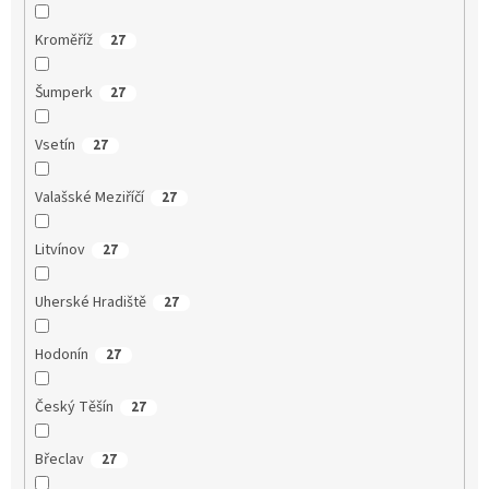
Kroměříž
27
Šumperk
27
Vsetín
27
Valašské Meziříčí
27
Litvínov
27
Uherské Hradiště
27
Hodonín
27
Český Těšín
27
Břeclav
27