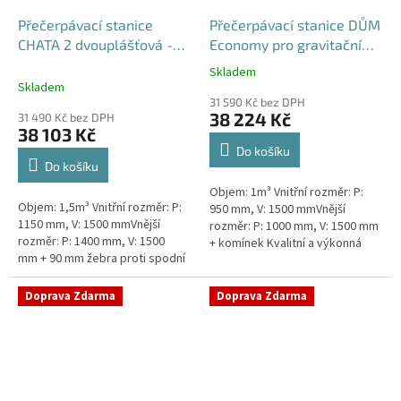
Přečerpávací stanice
Přečerpávací stanice DŮM
CHATA 2 dvouplášťová -
Economy pro gravitační
nádrž 1,5m3
kanalizace samonosná -
Skladem
Průměrné
nádrž 1m3
Skladem
hodnocení
31 590 Kč bez DPH
produktu
38 224 Kč
31 490 Kč bez DPH
je
38 103 Kč
5,0
Do košíku
z
Do košíku
5
Objem: 1m³ Vnitřní rozměr: P:
hvězdiček.
Objem: 1,5m³ Vnitřní rozměr: P:
950 mm, V: 1500 mmVnější
1150 mm, V: 1500 mmVnější
rozměr: P: 1000 mm, V: 1500 mm
rozměr: P: 1400 mm, V: 1500
+ komínek Kvalitní a výkonná
mm + 90 mm žebra proti spodní
přečerpávací stanice k chatám,
vodě + komínek Průměr 1150
chalupám a rodinným domům...
mm, vnější průměr 1400 mm,...
Doprava Zdarma
Doprava Zdarma