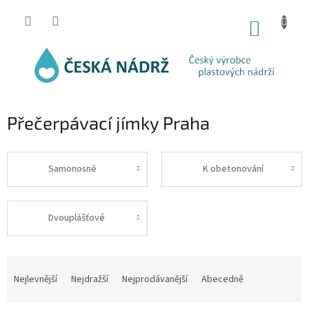
Přejít
na
NÁKUP
obsah
KOŠÍK
Přečerpávací jímky Praha
Samonosné
K obetonování
Dvouplášťové
Ř
a
Nejlevnější
Nejdražší
Nejprodávanější
Abecedně
z
e