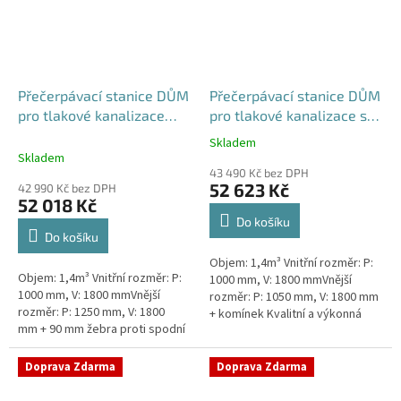
Přečerpávací stanice DŮM
Přečerpávací stanice DŮM
pro tlakové kanalizace
pro tlakové kanalizace se
dvouplášťová - nádrž
zdvojeným řezákem
Skladem
Průměrné
1,4m3
samonosná - nádrž 1,4m3
Skladem
hodnocení
43 490 Kč bez DPH
produktu
52 623 Kč
42 990 Kč bez DPH
je
52 018 Kč
5,0
Do košíku
z
Do košíku
5
Objem: 1,4m³ Vnitřní rozměr: P:
hvězdiček.
Objem: 1,4m³ Vnitřní rozměr: P:
1000 mm, V: 1800 mmVnější
1000 mm, V: 1800 mmVnější
rozměr: P: 1050 mm, V: 1800 mm
rozměr: P: 1250 mm, V: 1800
+ komínek Kvalitní a výkonná
mm + 90 mm žebra proti spodní
přečerpávací stanice k
vodě + komínek Kvalitní a
rodinným domům,
výkonná přečerpávací stanice
provozovnám,...
Doprava Zdarma
Doprava Zdarma
k...