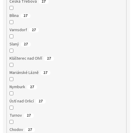
Česká Třebová
27
Bílina
27
Varnsdorf
27
Slaný
27
Klášterec nad Ohří
27
Mariánské Lázně
27
Nymburk
27
Ústí nad Orlicí
27
Turnov
27
Chodov
27