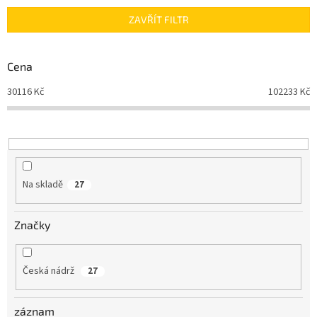
n
ZAVŘÍT FILTR
í
p
r
Cena
o
d
30116
Kč
102233
Kč
u
k
t
ů
Na skladě
27
Značky
Česká nádrž
27
záznam