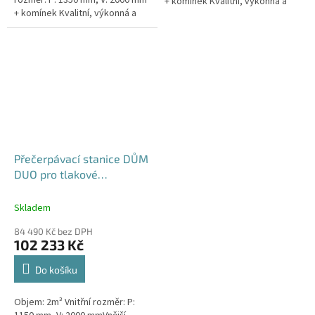
rozměr: P: 1350 mm, V: 2000 mm
+ komínek Kvalitní, výkonná a
+ komínek Kvalitní, výkonná a
extrémně spolehlivá
extrémně spolehlivá
přečerpávací stanice k
přečerpávací stanice k
rodinným a...
rodinným a...
Přečerpávací stanice DŮM
DUO pro tlakové
kanalizace se zdvojeným
řezákem dvouplášťová -
Skladem
nádrž 2m3
84 490 Kč bez DPH
102 233 Kč
Do košíku
Objem: 2m³ Vnitřní rozměr: P: