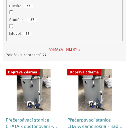
Hlinsko
27
Studénka
27
Litovel
27
VYMAZAT FILTRY
Položek k zobrazení:
27
V
Doprava Zdarma
Doprava Zdarma
ý
p
i
s
p
r
o
d
Přečerpávací stanice
Přečerpávací stanice
u
CHATA k obetonování -
CHATA samonosná - nádrž