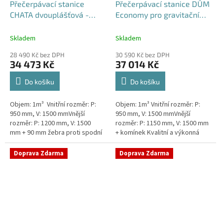
Přečerpávací stanice
Přečerpávací stanice DŮM
CHATA dvouplášťová -
Economy pro gravitační
nádrž 1m3
kanalizace k obetonování
- nádrž 1m3
Skladem
Skladem
28 490 Kč bez DPH
30 590 Kč bez DPH
34 473 Kč
37 014 Kč
Do košíku
Do košíku
Objem: 1m³ Vnitřní rozměr: P:
Objem: 1m³ Vnitřní rozměr: P:
950 mm, V: 1500 mmVnější
950 mm, V: 1500 mmVnější
rozměr: P: 1200 mm, V: 1500
rozměr: P: 1150 mm, V: 1500 mm
mm + 90 mm žebra proti spodní
+ komínek Kvalitní a výkonná
vodě + komínek Levná, ale plně
přečerpávací stanice k chatám,
funkční přečerpávací...
chalupám a rodinným domům...
Doprava Zdarma
Doprava Zdarma