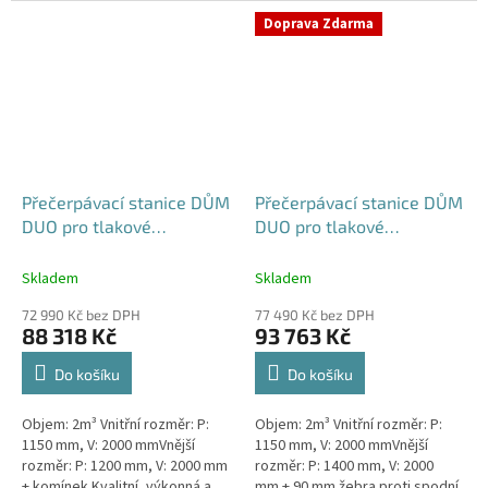
výkonná a extrémně spolehlivá...
přečerpávací stanice k
Doprava Zdarma
rodinným a...
Přečerpávací stanice DŮM
Přečerpávací stanice DŮM
DUO pro tlakové
DUO pro tlakové
kanalizace samonosná -
kanalizace dvouplášťová -
nádrž 2m3
nádrž 2m3
Skladem
Skladem
72 990 Kč bez DPH
77 490 Kč bez DPH
88 318 Kč
93 763 Kč
Do košíku
Do košíku
Objem: 2m³ Vnitřní rozměr: P:
Objem: 2m³ Vnitřní rozměr: P:
1150 mm, V: 2000 mmVnější
1150 mm, V: 2000 mmVnější
rozměr: P: 1200 mm, V: 2000 mm
rozměr: P: 1400 mm, V: 2000
+ komínek Kvalitní, výkonná a
mm + 90 mm žebra proti spodní