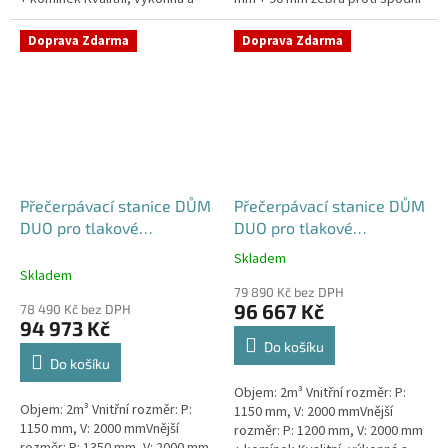
extrémně spolehlivá
vodě + komínek Kvalitní,
přečerpávací stanice k
výkonná a extrémně spolehlivá...
Doprava Zdarma
Doprava Zdarma
rodinným a...
Přečerpávací stanice DŮM
Přečerpávací stanice DŮM
DUO pro tlakové
DUO pro tlakové
kanalizace se zdvojeným
kanalizace se zdvojeným
Skladem
Průměrné
řezákem k obetonování -
řezákem samonosná -
Skladem
hodnocení
nádrž 2m3
nádrž 2m3
79 890 Kč bez DPH
produktu
96 667 Kč
78 490 Kč bez DPH
je
94 973 Kč
5,0
Do košíku
z
Do košíku
5
Objem: 2m³ Vnitřní rozměr: P:
hvězdiček.
Objem: 2m³ Vnitřní rozměr: P:
1150 mm, V: 2000 mmVnější
1150 mm, V: 2000 mmVnější
rozměr: P: 1200 mm, V: 2000 mm