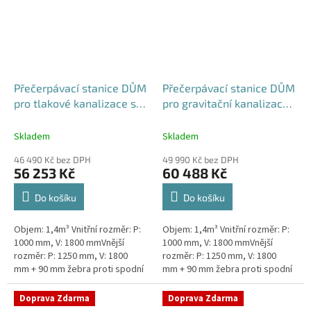
Přečerpávací stanice DŮM
Přečerpávací stanice DŮM
pro tlakové kanalizace se
pro gravitační kanalizace
zdvojeným řezákem
dvouplášťová - nádrž
dvouplášťová - nádrž
1,4m3
Skladem
Skladem
1,4m3
46 490 Kč bez DPH
49 990 Kč bez DPH
56 253 Kč
60 488 Kč
Do košíku
Do košíku
Objem: 1,4m³ Vnitřní rozměr: P:
Objem: 1,4m³ Vnitřní rozměr: P:
1000 mm, V: 1800 mmVnější
1000 mm, V: 1800 mmVnější
rozměr: P: 1250 mm, V: 1800
rozměr: P: 1250 mm, V: 1800
mm + 90 mm žebra proti spodní
mm + 90 mm žebra proti spodní
vodě + komínek Kvalitní a
vodě + komínek Kvalitní a
výkonná přečerpávací stanice
výkonná přečerpávací stanice...
Doprava Zdarma
Doprava Zdarma
k...