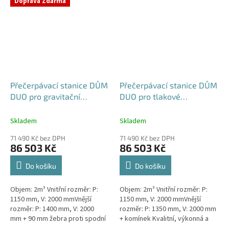
Doprava Zdarma
rodinným a...
Přečerpávací stanice DŮM
Přečerpávací stanice DŮM
DUO pro gravitační
DUO pro tlakové
kanalizace dvouplášťová -
kanalizace k obetonování
nádrž 2m3
- nádrž 2m3
Skladem
Skladem
71 490 Kč bez DPH
71 490 Kč bez DPH
86 503 Kč
86 503 Kč
Do košíku
Do košíku
Objem: 2m³ Vnitřní rozměr: P:
Objem: 2m³ Vnitřní rozměr: P:
1150 mm, V: 2000 mmVnější
1150 mm, V: 2000 mmVnější
rozměr: P: 1400 mm, V: 2000
rozměr: P: 1350 mm, V: 2000 mm
mm + 90 mm žebra proti spodní
+ komínek Kvalitní, výkonná a
vodě + komínek Kvalitní,
extrémně spolehlivá