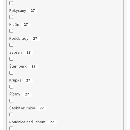
Rokycany
27
Hlučín
27
Poděbrady
27
Zábřeh
27
Šternberk
27
Krupka
27
Říčany
27
Český Krumlov
27
Roudnice nad Labem
27