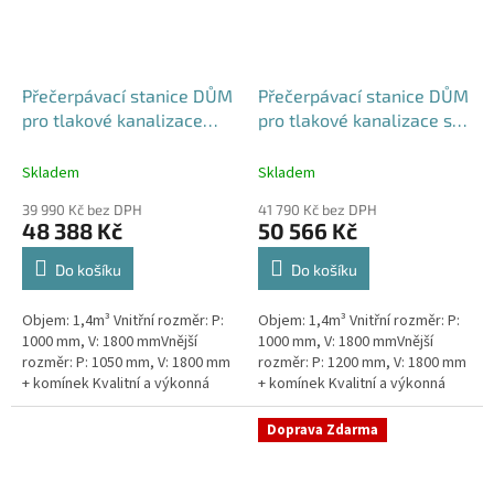
Přečerpávací stanice DŮM
Přečerpávací stanice DŮM
pro tlakové kanalizace
pro tlakové kanalizace se
samonosná - nádrž 1,4m3
zdvojeným řezákem k
obetonování - nádrž 1,4m3
Skladem
Skladem
39 990 Kč bez DPH
41 790 Kč bez DPH
48 388 Kč
50 566 Kč
Do košíku
Do košíku
Objem: 1,4m³ Vnitřní rozměr: P:
Objem: 1,4m³ Vnitřní rozměr: P:
1000 mm, V: 1800 mmVnější
1000 mm, V: 1800 mmVnější
rozměr: P: 1050 mm, V: 1800 mm
rozměr: P: 1200 mm, V: 1800 mm
+ komínek Kvalitní a výkonná
+ komínek Kvalitní a výkonná
přečerpávací stanice k
přečerpávací stanice k
rodinným domům,
rodinným domům,
Doprava Zdarma
provozovnám,...
provozovnám,...