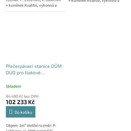
rozměr: P: 1350 mm, V: 2000 mm
+ komínek Kvalitní, výkonná a
+ komínek Kvalitní, výkonná a
extrémně spolehlivá
extrémně spolehlivá
přečerpávací stanice k
přečerpávací stanice k
rodinným a...
rodinným a...
Přečerpávací stanice DŮM
DUO pro tlakové
kanalizace se zdvojeným
řezákem dvouplášťová -
Skladem
nádrž 2m3
84 490 Kč bez DPH
102 233 Kč
Do košíku
Objem: 2m³ Vnitřní rozměr: P: