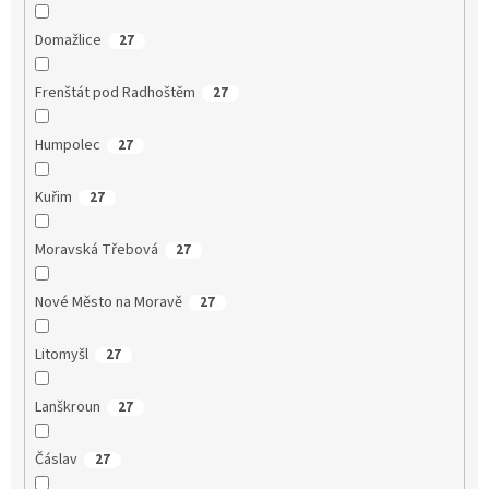
Domažlice
27
Frenštát pod Radhoštěm
27
Humpolec
27
Kuřim
27
Moravská Třebová
27
Nové Město na Moravě
27
Litomyšl
27
Lanškroun
27
Čáslav
27