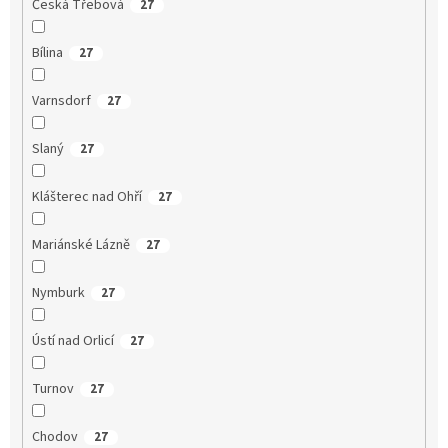
Česká Třebová
27
Bílina
27
Varnsdorf
27
Slaný
27
Klášterec nad Ohří
27
Mariánské Lázně
27
Nymburk
27
Ústí nad Orlicí
27
Turnov
27
Chodov
27