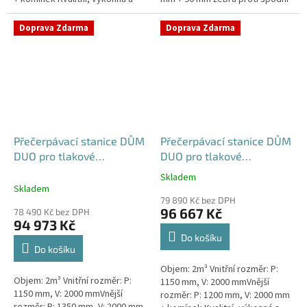
extrémně spolehlivá
vodě + komínek Kvalitní,
přečerpávací stanice k
výkonná a extrémně spolehlivá...
Doprava Zdarma
Doprava Zdarma
rodinným a...
Přečerpávací stanice DŮM
Přečerpávací stanice DŮM
DUO pro tlakové
DUO pro tlakové
kanalizace se zdvojeným
kanalizace se zdvojeným
Skladem
Průměrné
řezákem k obetonování -
řezákem samonosná -
Skladem
hodnocení
nádrž 2m3
nádrž 2m3
79 890 Kč bez DPH
produktu
96 667 Kč
78 490 Kč bez DPH
je
94 973 Kč
5,0
Do košíku
z
Do košíku
5
Objem: 2m³ Vnitřní rozměr: P:
hvězdiček.
Objem: 2m³ Vnitřní rozměr: P:
1150 mm, V: 2000 mmVnější
1150 mm, V: 2000 mmVnější
rozměr: P: 1200 mm, V: 2000 mm