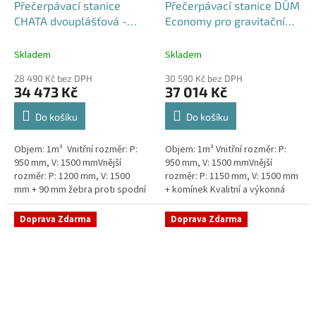
Přečerpávací stanice
Přečerpávací stanice DŮM
CHATA dvouplášťová -
Economy pro gravitační
nádrž 1m3
kanalizace k obetonování
- nádrž 1m3
Skladem
Skladem
28 490 Kč bez DPH
30 590 Kč bez DPH
34 473 Kč
37 014 Kč
Do košíku
Do košíku
Objem: 1m³ Vnitřní rozměr: P:
Objem: 1m³ Vnitřní rozměr: P:
950 mm, V: 1500 mmVnější
950 mm, V: 1500 mmVnější
rozměr: P: 1200 mm, V: 1500
rozměr: P: 1150 mm, V: 1500 mm
mm + 90 mm žebra proti spodní
+ komínek Kvalitní a výkonná
vodě + komínek Levná, ale plně
přečerpávací stanice k chatám,
funkční přečerpávací...
chalupám a rodinným domům...
Doprava Zdarma
Doprava Zdarma