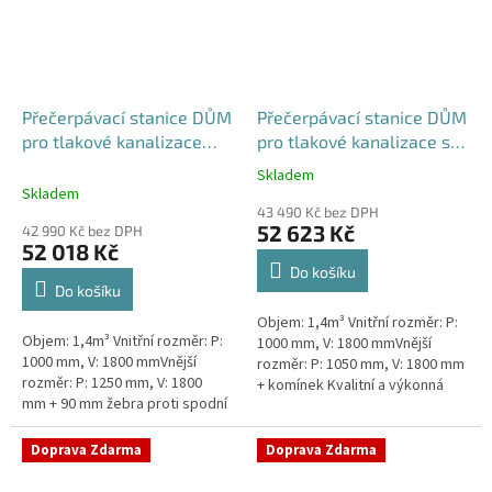
Přečerpávací stanice DŮM
Přečerpávací stanice DŮM
pro tlakové kanalizace
pro tlakové kanalizace se
dvouplášťová - nádrž
zdvojeným řezákem
Skladem
Průměrné
1,4m3
samonosná - nádrž 1,4m3
Skladem
hodnocení
43 490 Kč bez DPH
produktu
52 623 Kč
42 990 Kč bez DPH
je
52 018 Kč
5,0
Do košíku
z
Do košíku
5
Objem: 1,4m³ Vnitřní rozměr: P:
hvězdiček.
Objem: 1,4m³ Vnitřní rozměr: P:
1000 mm, V: 1800 mmVnější
1000 mm, V: 1800 mmVnější
rozměr: P: 1050 mm, V: 1800 mm
rozměr: P: 1250 mm, V: 1800
+ komínek Kvalitní a výkonná
mm + 90 mm žebra proti spodní
přečerpávací stanice k
vodě + komínek Kvalitní a
rodinným domům,
výkonná přečerpávací stanice
provozovnám,...
Doprava Zdarma
Doprava Zdarma
k...