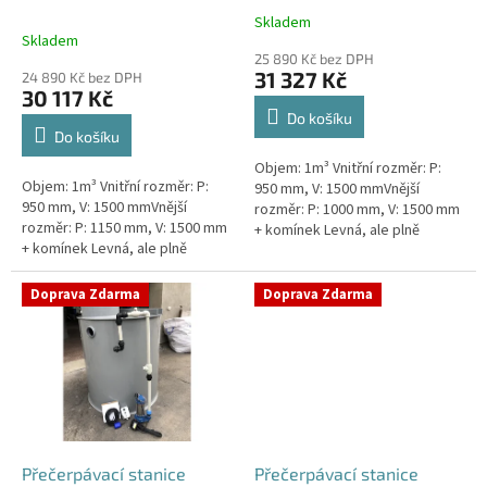
k
nádrž 1m3
1m3
Skladem
Průměrné
t
Skladem
hodnocení
ů
25 890 Kč bez DPH
produktu
31 327 Kč
24 890 Kč bez DPH
je
30 117 Kč
5,0
Do košíku
z
Do košíku
5
Objem: 1m³ Vnitřní rozměr: P:
hvězdiček.
Objem: 1m³ Vnitřní rozměr: P:
950 mm, V: 1500 mmVnější
950 mm, V: 1500 mmVnější
rozměr: P: 1000 mm, V: 1500 mm
rozměr: P: 1150 mm, V: 1500 mm
+ komínek Levná, ale plně
+ komínek Levná, ale plně
funkční přečerpávací stanice
funkční přečerpávací stanice
určená k chatám, zahradám,
určená k chatám, zahradám,
sklepům,...
Doprava Zdarma
Doprava Zdarma
sklepům,...
Přečerpávací stanice
Přečerpávací stanice