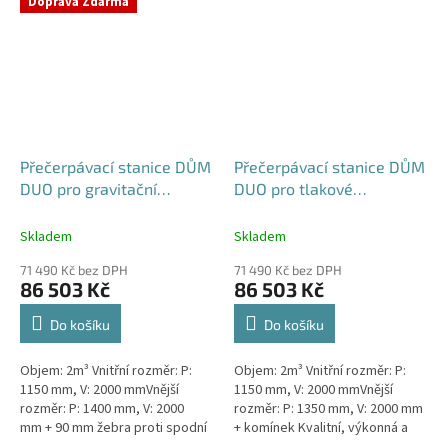
Doprava Zdarma
rodinným a...
Přečerpávací stanice DŮM
Přečerpávací stanice DŮM
DUO pro gravitační
DUO pro tlakové
kanalizace dvouplášťová -
kanalizace k obetonování
nádrž 2m3
- nádrž 2m3
Skladem
Skladem
71 490 Kč bez DPH
71 490 Kč bez DPH
86 503 Kč
86 503 Kč
Do košíku
Do košíku
Objem: 2m³ Vnitřní rozměr: P:
Objem: 2m³ Vnitřní rozměr: P:
1150 mm, V: 2000 mmVnější
1150 mm, V: 2000 mmVnější
rozměr: P: 1400 mm, V: 2000
rozměr: P: 1350 mm, V: 2000 mm
mm + 90 mm žebra proti spodní
+ komínek Kvalitní, výkonná a
vodě + komínek Kvalitní,
extrémně spolehlivá