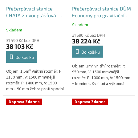
Přečerpávací stanice
Přečerpávací stanice DŮM
CHATA 2 dvouplášťová -
Economy pro gravitační
nádrž 1,5m3
kanalizace samonosná -
Skladem
Průměrné
nádrž 1m3
Skladem
hodnocení
31 590 Kč bez DPH
produktu
38 224 Kč
31 490 Kč bez DPH
je
38 103 Kč
5,0
Do košíku
z
Do košíku
5
Objem: 1m³ Vnitřní rozměr: P:
hvězdiček.
Objem: 1,5m³ Vnitřní rozměr: P:
950 mm, V: 1500 mmVnější
1150 mm, V: 1500 mmVnější
rozměr: P: 1000 mm, V: 1500 mm
rozměr: P: 1400 mm, V: 1500
+ komínek Kvalitní a výkonná
mm + 90 mm žebra proti spodní
přečerpávací stanice k chatám,
vodě + komínek Průměr 1150
chalupám a rodinným domům...
mm, vnější průměr 1400 mm,...
Doprava Zdarma
Doprava Zdarma