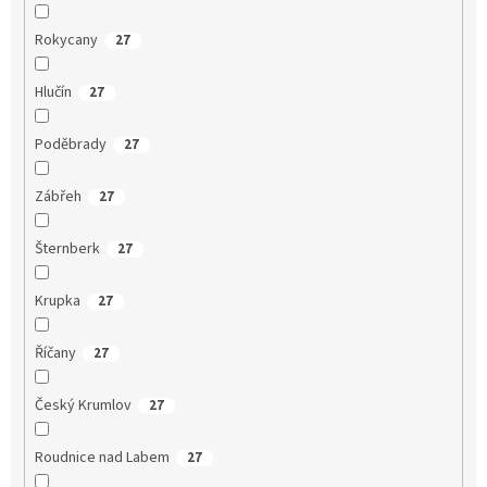
Rokycany
27
Hlučín
27
Poděbrady
27
Zábřeh
27
Šternberk
27
Krupka
27
Říčany
27
Český Krumlov
27
Roudnice nad Labem
27