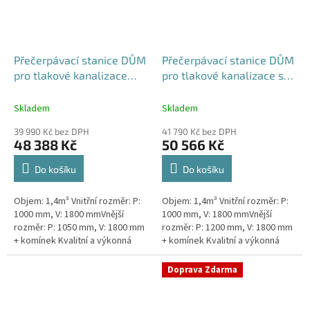
Přečerpávací stanice DŮM
Přečerpávací stanice DŮM
pro tlakové kanalizace
pro tlakové kanalizace se
samonosná - nádrž 1,4m3
zdvojeným řezákem k
obetonování - nádrž 1,4m3
Skladem
Skladem
39 990 Kč bez DPH
41 790 Kč bez DPH
48 388 Kč
50 566 Kč
Do košíku
Do košíku
Objem: 1,4m³ Vnitřní rozměr: P:
Objem: 1,4m³ Vnitřní rozměr: P:
1000 mm, V: 1800 mmVnější
1000 mm, V: 1800 mmVnější
rozměr: P: 1050 mm, V: 1800 mm
rozměr: P: 1200 mm, V: 1800 mm
+ komínek Kvalitní a výkonná
+ komínek Kvalitní a výkonná
přečerpávací stanice k
přečerpávací stanice k
rodinným domům,
rodinným domům,
Doprava Zdarma
provozovnám,...
provozovnám,...