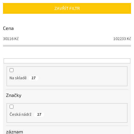
n
ZAVŘÍT FILTR
í
p
r
Cena
o
d
30116
Kč
102233
Kč
u
k
t
ů
Na skladě
27
Značky
Česká nádrž
27
záznam