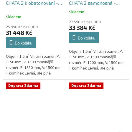
CHATA 2 k obetonování -
CHATA 2 samonosná -
nádrž 1,5m3
nádrž 1,5m3
Skladem
Průměrné
Skladem
hodnocení
27 590 Kč bez DPH
produktu
33 384 Kč
25 990 Kč bez DPH
je
31 448 Kč
5,0
Do košíku
z
Do košíku
5
Objem: 1,5m³ Vnitřní rozměr: P:
hvězdiček.
Objem: 1,5m³ Vnitřní rozměr: P:
1150 mm, V: 1500 mmVnější
1150 mm, V: 1500 mmVnější
rozměr: P: 1200 mm, V: 1500 mm
rozměr: P: 1350 mm, V: 1500 mm
+ komínek Levná, ale plně
+ komínek Levná, ale plně
funkční přečerpávací stanice
funkční přečerpávací stanice
určená k chatám, zahradám,...
určená k chatám, zahradám,...
Doprava Zdarma
Doprava Zdarma