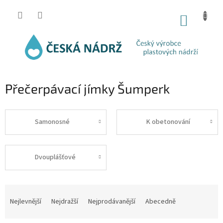
Přejít
na
NÁKUP
obsah
KOŠÍK
Přečerpávací jímky Šumperk
Samonosné
K obetonování
Dvouplášťové
Ř
a
Nejlevnější
Nejdražší
Nejprodávanější
Abecedně
z
e