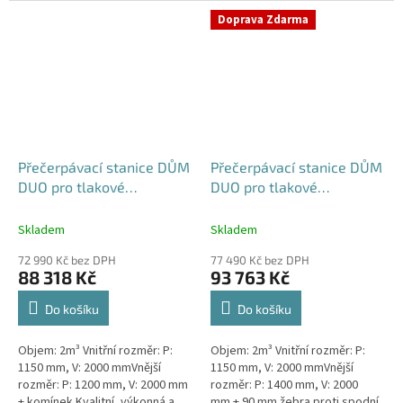
výkonná a extrémně spolehlivá...
přečerpávací stanice k
Doprava Zdarma
rodinným a...
Přečerpávací stanice DŮM
Přečerpávací stanice DŮM
DUO pro tlakové
DUO pro tlakové
kanalizace samonosná -
kanalizace dvouplášťová -
nádrž 2m3
nádrž 2m3
Skladem
Skladem
72 990 Kč bez DPH
77 490 Kč bez DPH
88 318 Kč
93 763 Kč
Do košíku
Do košíku
Objem: 2m³ Vnitřní rozměr: P:
Objem: 2m³ Vnitřní rozměr: P:
1150 mm, V: 2000 mmVnější
1150 mm, V: 2000 mmVnější
rozměr: P: 1200 mm, V: 2000 mm
rozměr: P: 1400 mm, V: 2000
+ komínek Kvalitní, výkonná a
mm + 90 mm žebra proti spodní