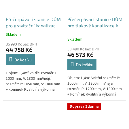
Přečerpávací stanice DŮM
Přečerpávací stanice DŮM
pro gravitační kanalizace
pro tlakové kanalizace k
samonosná - nádrž 1,4m3
obetonování - nádrž 1,4m3
Skladem
Průměrné
Skladem
hodnocení
36 990 Kč bez DPH
produktu
44 758 Kč
38 490 Kč bez DPH
je
46 573 Kč
5,0
Do košíku
z
Do košíku
5
Objem: 1,4m³ Vnitřní rozměr: P:
hvězdiček.
Objem: 1,4m³ Vnitřní rozměr: P:
1000 mm, V: 1800 mmVnější
1000 mm, V: 1800 mmVnější
rozměr: P: 1050 mm, V: 1800 mm
rozměr: P: 1200 mm, V: 1800 mm
+ komínek Kvalitní a výkonná
+ komínek Kvalitní a výkonná
přečerpávací stanice k
přečerpávací stanice k
rodinným domům,
rodinným domům,
provozovnám,...
Doprava Zdarma
provozovnám,...