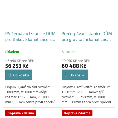
Přečerpávací stanice DŮM
Přečerpávací stanice DŮM
pro tlakové kanalizace se
pro gravitační kanalizace
zdvojeným řezákem
dvouplášťová - nádrž
dvouplášťová - nádrž
1,4m3
Skladem
Skladem
1,4m3
46 490 Kč bez DPH
49 990 Kč bez DPH
56 253 Kč
60 488 Kč
Do košíku
Do košíku
Objem: 1,4m³ Vnitřní rozměr: P:
Objem: 1,4m³ Vnitřní rozměr: P:
1000 mm, V: 1800 mmVnější
1000 mm, V: 1800 mmVnější
rozměr: P: 1250 mm, V: 1800
rozměr: P: 1250 mm, V: 1800
mm + 90 mm žebra proti spodní
mm + 90 mm žebra proti spodní
vodě + komínek Kvalitní a
vodě + komínek Kvalitní a
výkonná přečerpávací stanice
výkonná přečerpávací stanice...
Doprava Zdarma
Doprava Zdarma
k...