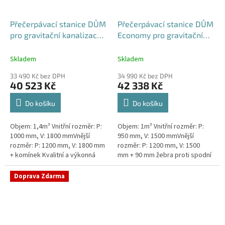
Přečerpávací stanice DŮM
Přečerpávací stanice DŮM
pro gravitační kanalizace k
Economy pro gravitační
obetonování - nádrž 1,4m3
kanalizace dvouplášťová -
nádrž 1m3
Skladem
Skladem
33 490 Kč bez DPH
34 990 Kč bez DPH
40 523 Kč
42 338 Kč
Do košíku
Do košíku
Objem: 1,4m³ Vnitřní rozměr: P:
Objem: 1m³ Vnitřní rozměr: P:
1000 mm, V: 1800 mmVnější
950 mm, V: 1500 mmVnější
rozměr: P: 1200 mm, V: 1800 mm
rozměr: P: 1200 mm, V: 1500
+ komínek Kvalitní a výkonná
mm + 90 mm žebra proti spodní
přečerpávací stanice k
vodě + komínek Kvalitní a
rodinným domům,
výkonná přečerpávací stanice
Doprava Zdarma
provozovnám,...
k...