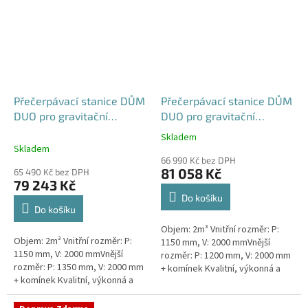
Přečerpávací stanice DŮM
Přečerpávací stanice DŮM
DUO pro gravitační
DUO pro gravitační
kanalizace k obetonování
kanalizace samonosná -
Skladem
Průměrné
- nádrž 2m3
nádrž 2m3
Skladem
hodnocení
66 990 Kč bez DPH
produktu
81 058 Kč
65 490 Kč bez DPH
je
79 243 Kč
5,0
Do košíku
z
Do košíku
5
Objem: 2m³ Vnitřní rozměr: P:
hvězdiček.
Objem: 2m³ Vnitřní rozměr: P:
1150 mm, V: 2000 mmVnější
1150 mm, V: 2000 mmVnější
rozměr: P: 1200 mm, V: 2000 mm
rozměr: P: 1350 mm, V: 2000 mm
+ komínek Kvalitní, výkonná a
+ komínek Kvalitní, výkonná a
extrémně spolehlivá
extrémně spolehlivá
přečerpávací stanice k
přečerpávací stanice k
rodinným a...