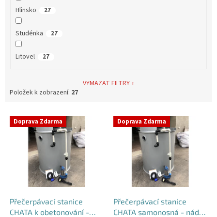
Hlinsko
27
Studénka
27
Litovel
27
VYMAZAT FILTRY
Položek k zobrazení:
27
V
Doprava Zdarma
Doprava Zdarma
ý
p
i
s
p
r
o
d
Přečerpávací stanice
Přečerpávací stanice
u
CHATA k obetonování -
CHATA samonosná - nádrž