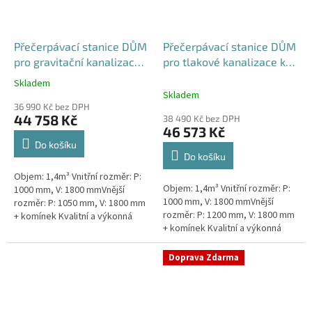
Přečerpávací stanice DŮM
Přečerpávací stanice DŮM
pro gravitační kanalizace
pro tlakové kanalizace k
samonosná - nádrž 1,4m3
obetonování - nádrž 1,4m3
Skladem
Průměrné
Skladem
hodnocení
36 990 Kč bez DPH
produktu
44 758 Kč
38 490 Kč bez DPH
je
46 573 Kč
5,0
Do košíku
z
Do košíku
5
Objem: 1,4m³ Vnitřní rozměr: P:
hvězdiček.
Objem: 1,4m³ Vnitřní rozměr: P:
1000 mm, V: 1800 mmVnější
1000 mm, V: 1800 mmVnější
rozměr: P: 1050 mm, V: 1800 mm
rozměr: P: 1200 mm, V: 1800 mm
+ komínek Kvalitní a výkonná
+ komínek Kvalitní a výkonná
přečerpávací stanice k
přečerpávací stanice k
rodinným domům,
rodinným domům,
provozovnám,...
Doprava Zdarma
provozovnám,...