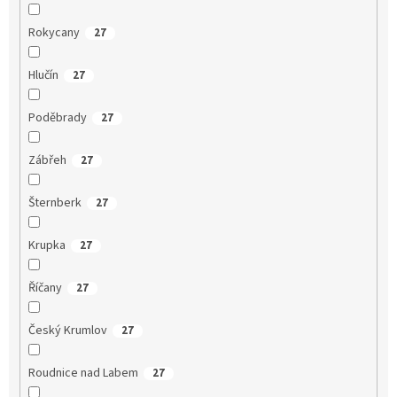
Rokycany
27
Hlučín
27
Poděbrady
27
Zábřeh
27
Šternberk
27
Krupka
27
Říčany
27
Český Krumlov
27
Roudnice nad Labem
27