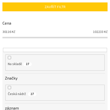
n
ZAVŘÍT FILTR
í
p
r
Cena
o
d
30116
Kč
102233
Kč
u
k
t
ů
Na skladě
27
Značky
Česká nádrž
27
záznam