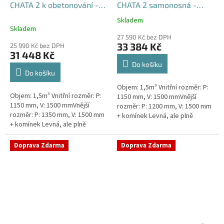
CHATA 2 k obetonování -
CHATA 2 samonosná -
nádrž 1,5m3
nádrž 1,5m3
Skladem
Průměrné
Skladem
hodnocení
27 590 Kč bez DPH
produktu
33 384 Kč
25 990 Kč bez DPH
je
31 448 Kč
5,0
Do košíku
z
Do košíku
5
Objem: 1,5m³ Vnitřní rozměr: P:
hvězdiček.
Objem: 1,5m³ Vnitřní rozměr: P:
1150 mm, V: 1500 mmVnější
1150 mm, V: 1500 mmVnější
rozměr: P: 1200 mm, V: 1500 mm
rozměr: P: 1350 mm, V: 1500 mm
+ komínek Levná, ale plně
+ komínek Levná, ale plně
funkční přečerpávací stanice
funkční přečerpávací stanice
určená k chatám, zahradám,...
určená k chatám, zahradám,...
Doprava Zdarma
Doprava Zdarma