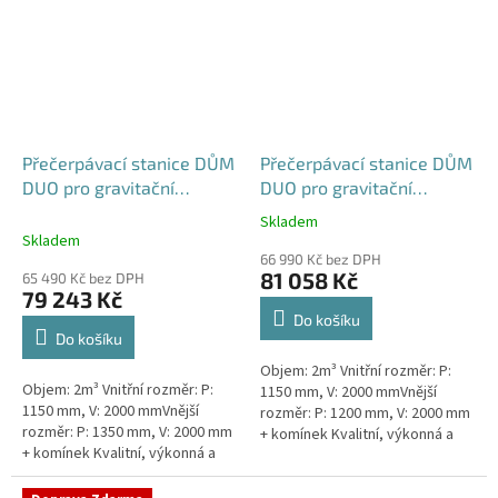
Přečerpávací stanice DŮM
Přečerpávací stanice DŮM
DUO pro gravitační
DUO pro gravitační
kanalizace k obetonování
kanalizace samonosná -
Skladem
Průměrné
- nádrž 2m3
nádrž 2m3
Skladem
hodnocení
66 990 Kč bez DPH
produktu
81 058 Kč
65 490 Kč bez DPH
je
79 243 Kč
5,0
Do košíku
z
Do košíku
5
Objem: 2m³ Vnitřní rozměr: P:
hvězdiček.
Objem: 2m³ Vnitřní rozměr: P:
1150 mm, V: 2000 mmVnější
1150 mm, V: 2000 mmVnější
rozměr: P: 1200 mm, V: 2000 mm
rozměr: P: 1350 mm, V: 2000 mm
+ komínek Kvalitní, výkonná a
+ komínek Kvalitní, výkonná a
extrémně spolehlivá
extrémně spolehlivá
přečerpávací stanice k
přečerpávací stanice k
rodinným a...