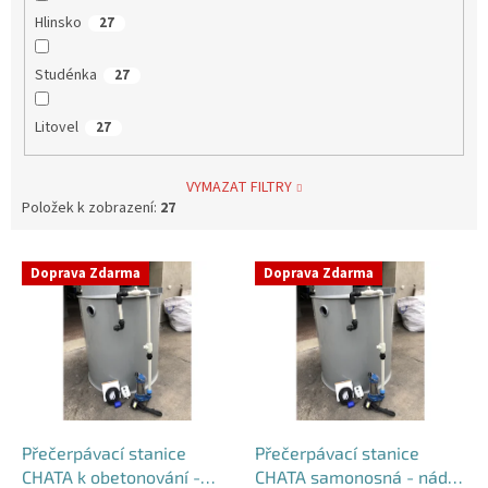
Hlinsko
27
Studénka
27
Litovel
27
VYMAZAT FILTRY
Položek k zobrazení:
27
V
Doprava Zdarma
Doprava Zdarma
ý
p
i
s
p
r
o
d
Přečerpávací stanice
Přečerpávací stanice
u
CHATA k obetonování -
CHATA samonosná - nádrž