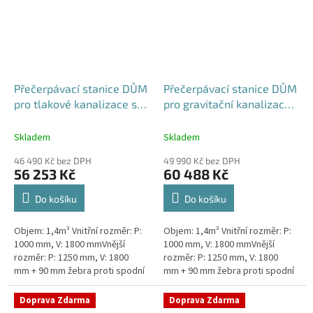
Přečerpávací stanice DŮM
Přečerpávací stanice DŮM
pro tlakové kanalizace se
pro gravitační kanalizace
zdvojeným řezákem
dvouplášťová - nádrž
dvouplášťová - nádrž
1,4m3
Skladem
Skladem
1,4m3
46 490 Kč bez DPH
49 990 Kč bez DPH
56 253 Kč
60 488 Kč
Do košíku
Do košíku
Objem: 1,4m³ Vnitřní rozměr: P:
Objem: 1,4m³ Vnitřní rozměr: P:
1000 mm, V: 1800 mmVnější
1000 mm, V: 1800 mmVnější
rozměr: P: 1250 mm, V: 1800
rozměr: P: 1250 mm, V: 1800
mm + 90 mm žebra proti spodní
mm + 90 mm žebra proti spodní
vodě + komínek Kvalitní a
vodě + komínek Kvalitní a
výkonná přečerpávací stanice
výkonná přečerpávací stanice...
Doprava Zdarma
Doprava Zdarma
k...