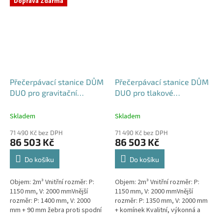
Doprava Zdarma
rodinným a...
Přečerpávací stanice DŮM
Přečerpávací stanice DŮM
DUO pro gravitační
DUO pro tlakové
kanalizace dvouplášťová -
kanalizace k obetonování
nádrž 2m3
- nádrž 2m3
Skladem
Skladem
71 490 Kč bez DPH
71 490 Kč bez DPH
86 503 Kč
86 503 Kč
Do košíku
Do košíku
Objem: 2m³ Vnitřní rozměr: P:
Objem: 2m³ Vnitřní rozměr: P:
1150 mm, V: 2000 mmVnější
1150 mm, V: 2000 mmVnější
rozměr: P: 1400 mm, V: 2000
rozměr: P: 1350 mm, V: 2000 mm
mm + 90 mm žebra proti spodní
+ komínek Kvalitní, výkonná a
vodě + komínek Kvalitní,
extrémně spolehlivá