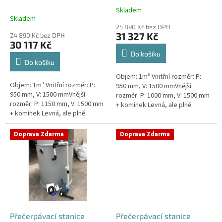
k
nádrž 1m3
1m3
Skladem
Průměrné
t
Skladem
hodnocení
ů
25 890 Kč bez DPH
produktu
31 327 Kč
24 890 Kč bez DPH
je
30 117 Kč
5,0
Do košíku
z
Do košíku
5
Objem: 1m³ Vnitřní rozměr: P:
hvězdiček.
Objem: 1m³ Vnitřní rozměr: P:
950 mm, V: 1500 mmVnější
950 mm, V: 1500 mmVnější
rozměr: P: 1000 mm, V: 1500 mm
rozměr: P: 1150 mm, V: 1500 mm
+ komínek Levná, ale plně
+ komínek Levná, ale plně
funkční přečerpávací stanice
funkční přečerpávací stanice
určená k chatám, zahradám,
určená k chatám, zahradám,
sklepům,...
Doprava Zdarma
Doprava Zdarma
sklepům,...
Přečerpávací stanice
Přečerpávací stanice