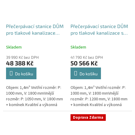
Přečerpávací stanice DŮM
Přečerpávací stanice DŮM
pro tlakové kanalizace
pro tlakové kanalizace se
samonosná - nádrž 1,4m3
zdvojeným řezákem k
obetonování - nádrž 1,4m3
Skladem
Skladem
39 990 Kč bez DPH
41 790 Kč bez DPH
48 388 Kč
50 566 Kč
Do košíku
Do košíku
Objem: 1,4m³ Vnitřní rozměr: P:
Objem: 1,4m³ Vnitřní rozměr: P:
1000 mm, V: 1800 mmVnější
1000 mm, V: 1800 mmVnější
rozměr: P: 1050 mm, V: 1800 mm
rozměr: P: 1200 mm, V: 1800 mm
+ komínek Kvalitní a výkonná
+ komínek Kvalitní a výkonná
přečerpávací stanice k
přečerpávací stanice k
rodinným domům,
rodinným domům,
Doprava Zdarma
provozovnám,...
provozovnám,...