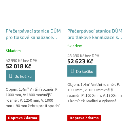
Přečerpávací stanice DŮM
Přečerpávací stanice DŮM
pro tlakové kanalizace
pro tlakové kanalizace se
dvouplášťová - nádrž
zdvojeným řezákem
Skladem
Průměrné
1,4m3
samonosná - nádrž 1,4m3
Skladem
hodnocení
43 490 Kč bez DPH
produktu
52 623 Kč
42 990 Kč bez DPH
je
52 018 Kč
5,0
Do košíku
z
Do košíku
5
Objem: 1,4m³ Vnitřní rozměr: P:
hvězdiček.
Objem: 1,4m³ Vnitřní rozměr: P:
1000 mm, V: 1800 mmVnější
1000 mm, V: 1800 mmVnější
rozměr: P: 1050 mm, V: 1800 mm
rozměr: P: 1250 mm, V: 1800
+ komínek Kvalitní a výkonná
mm + 90 mm žebra proti spodní
přečerpávací stanice k
vodě + komínek Kvalitní a
rodinným domům,
výkonná přečerpávací stanice
provozovnám,...
Doprava Zdarma
Doprava Zdarma
k...