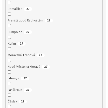
Domažlice
27
Frenštát pod Radhoštěm
27
Humpolec
27
Kuřim
27
Moravská Třebová
27
Nové Město na Moravě
27
Litomyšl
27
Lanškroun
27
Čáslav
27