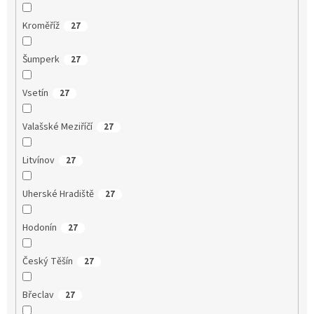
Kroměříž
27
Šumperk
27
Vsetín
27
Valašské Meziříčí
27
Litvínov
27
Uherské Hradiště
27
Hodonín
27
Český Těšín
27
Břeclav
27