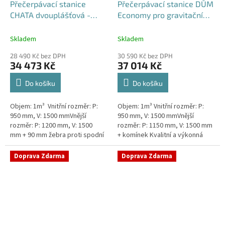
Přečerpávací stanice
Přečerpávací stanice DŮM
CHATA dvouplášťová -
Economy pro gravitační
nádrž 1m3
kanalizace k obetonování
- nádrž 1m3
Skladem
Skladem
28 490 Kč bez DPH
30 590 Kč bez DPH
34 473 Kč
37 014 Kč
Do košíku
Do košíku
Objem: 1m³ Vnitřní rozměr: P:
Objem: 1m³ Vnitřní rozměr: P:
950 mm, V: 1500 mmVnější
950 mm, V: 1500 mmVnější
rozměr: P: 1200 mm, V: 1500
rozměr: P: 1150 mm, V: 1500 mm
mm + 90 mm žebra proti spodní
+ komínek Kvalitní a výkonná
vodě + komínek Levná, ale plně
přečerpávací stanice k chatám,
funkční přečerpávací...
chalupám a rodinným domům...
Doprava Zdarma
Doprava Zdarma