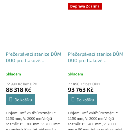
výkonná a extrémně spolehlivá...
přečerpávací stanice k
Doprava Zdarma
rodinným a...
Přečerpávací stanice DŮM
Přečerpávací stanice DŮM
DUO pro tlakové
DUO pro tlakové
kanalizace samonosná -
kanalizace dvouplášťová -
nádrž 2m3
nádrž 2m3
Skladem
Skladem
72 990 Kč bez DPH
77 490 Kč bez DPH
88 318 Kč
93 763 Kč
Do košíku
Do košíku
Objem: 2m³ Vnitřní rozměr: P:
Objem: 2m³ Vnitřní rozměr: P:
1150 mm, V: 2000 mmVnější
1150 mm, V: 2000 mmVnější
rozměr: P: 1200 mm, V: 2000 mm
rozměr: P: 1400 mm, V: 2000
+ komínek Kvalitní, výkonná a
mm + 90 mm žebra proti spodní