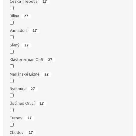
Česká Třebová
27
Bílina
27
Varnsdorf
27
Slaný
27
Klášterec nad Ohří
27
Mariánské Lázně
27
Nymburk
27
Ústí nad Orlicí
27
Turnov
27
Chodov
27