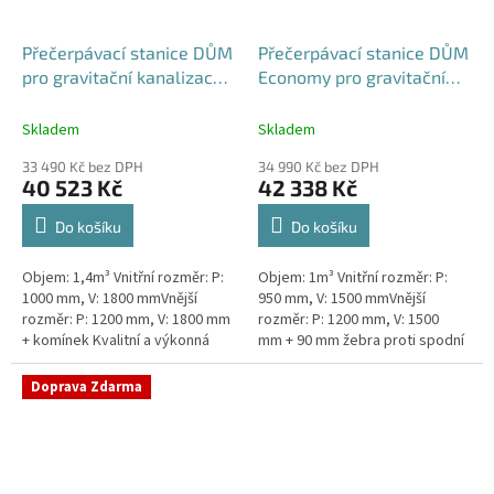
Přečerpávací stanice DŮM
Přečerpávací stanice DŮM
pro gravitační kanalizace k
Economy pro gravitační
obetonování - nádrž 1,4m3
kanalizace dvouplášťová -
nádrž 1m3
Skladem
Skladem
33 490 Kč bez DPH
34 990 Kč bez DPH
40 523 Kč
42 338 Kč
Do košíku
Do košíku
Objem: 1,4m³ Vnitřní rozměr: P:
Objem: 1m³ Vnitřní rozměr: P:
1000 mm, V: 1800 mmVnější
950 mm, V: 1500 mmVnější
rozměr: P: 1200 mm, V: 1800 mm
rozměr: P: 1200 mm, V: 1500
+ komínek Kvalitní a výkonná
mm + 90 mm žebra proti spodní
přečerpávací stanice k
vodě + komínek Kvalitní a
rodinným domům,
výkonná přečerpávací stanice
Doprava Zdarma
provozovnám,...
k...