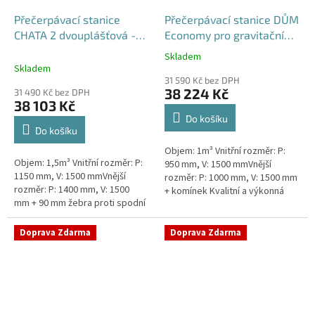
Přečerpávací stanice
Přečerpávací stanice DŮM
CHATA 2 dvouplášťová -
Economy pro gravitační
nádrž 1,5m3
kanalizace samonosná -
Skladem
Průměrné
nádrž 1m3
Skladem
hodnocení
31 590 Kč bez DPH
produktu
38 224 Kč
31 490 Kč bez DPH
je
38 103 Kč
5,0
Do košíku
z
Do košíku
5
Objem: 1m³ Vnitřní rozměr: P:
hvězdiček.
Objem: 1,5m³ Vnitřní rozměr: P:
950 mm, V: 1500 mmVnější
1150 mm, V: 1500 mmVnější
rozměr: P: 1000 mm, V: 1500 mm
rozměr: P: 1400 mm, V: 1500
+ komínek Kvalitní a výkonná
mm + 90 mm žebra proti spodní
přečerpávací stanice k chatám,
vodě + komínek Průměr 1150
chalupám a rodinným domům...
mm, vnější průměr 1400 mm,...
Doprava Zdarma
Doprava Zdarma