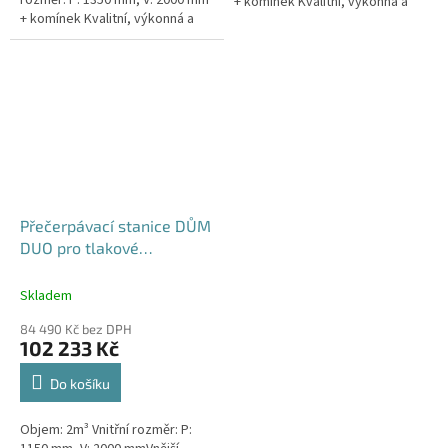
rozměr: P: 1350 mm, V: 2000 mm
+ komínek Kvalitní, výkonná a
+ komínek Kvalitní, výkonná a
extrémně spolehlivá
extrémně spolehlivá
přečerpávací stanice k
přečerpávací stanice k
rodinným a...
rodinným a...
Přečerpávací stanice DŮM
DUO pro tlakové
kanalizace se zdvojeným
řezákem dvouplášťová -
Skladem
nádrž 2m3
84 490 Kč bez DPH
102 233 Kč
Do košíku
Objem: 2m³ Vnitřní rozměr: P: