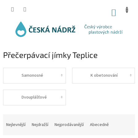
Přejít
na
NÁKUP
obsah
KOŠÍK
Přečerpávací jímky Teplice
Samonosné
K obetonování
Dvouplášťové
Ř
a
Nejlevnější
Nejdražší
Nejprodávanější
Abecedně
z
e