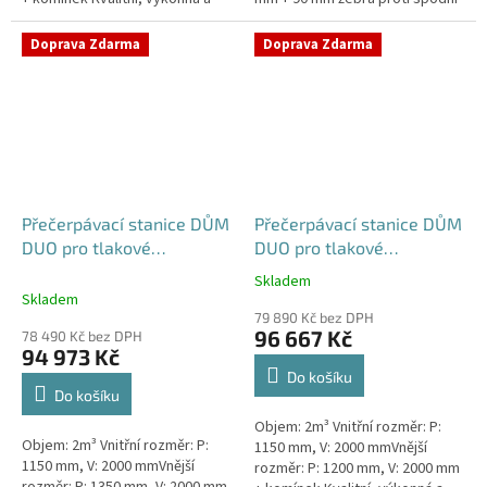
extrémně spolehlivá
vodě + komínek Kvalitní,
přečerpávací stanice k
výkonná a extrémně spolehlivá...
Doprava Zdarma
Doprava Zdarma
rodinným a...
Přečerpávací stanice DŮM
Přečerpávací stanice DŮM
DUO pro tlakové
DUO pro tlakové
kanalizace se zdvojeným
kanalizace se zdvojeným
Skladem
Průměrné
řezákem k obetonování -
řezákem samonosná -
Skladem
hodnocení
nádrž 2m3
nádrž 2m3
79 890 Kč bez DPH
produktu
96 667 Kč
78 490 Kč bez DPH
je
94 973 Kč
5,0
Do košíku
z
Do košíku
5
Objem: 2m³ Vnitřní rozměr: P:
hvězdiček.
Objem: 2m³ Vnitřní rozměr: P:
1150 mm, V: 2000 mmVnější
1150 mm, V: 2000 mmVnější
rozměr: P: 1200 mm, V: 2000 mm