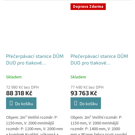
výkonná a extrémně spolehlivá...
přečerpávací stanice k
Doprava Zdarma
rodinným a...
Přečerpávací stanice DŮM
Přečerpávací stanice DŮM
DUO pro tlakové
DUO pro tlakové
kanalizace samonosná -
kanalizace dvouplášťová -
nádrž 2m3
nádrž 2m3
Skladem
Skladem
72 990 Kč bez DPH
77 490 Kč bez DPH
88 318 Kč
93 763 Kč
Do košíku
Do košíku
Objem: 2m³ Vnitřní rozměr: P:
Objem: 2m³ Vnitřní rozměr: P:
1150 mm, V: 2000 mmVnější
1150 mm, V: 2000 mmVnější
rozměr: P: 1200 mm, V: 2000 mm
rozměr: P: 1400 mm, V: 2000
+ komínek Kvalitní, výkonná a
mm + 90 mm žebra proti spodní