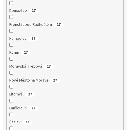
Domažlice
27
Frenštát pod Radhoštěm
27
Humpolec
27
Kuřim
27
Moravská Třebová
27
Nové Město na Moravě
27
Litomyšl
27
Lanškroun
27
Čáslav
27