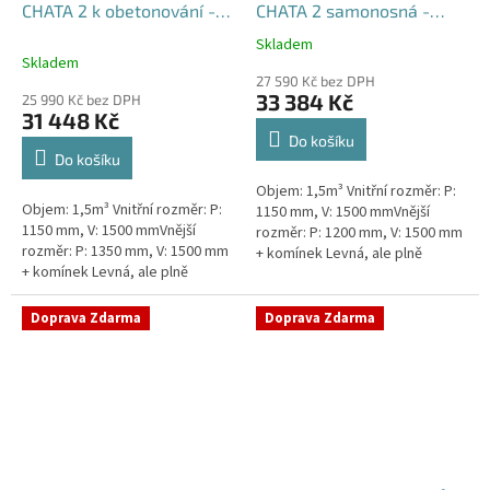
CHATA 2 k obetonování -
CHATA 2 samonosná -
nádrž 1,5m3
nádrž 1,5m3
Skladem
Průměrné
Skladem
hodnocení
27 590 Kč bez DPH
produktu
33 384 Kč
25 990 Kč bez DPH
je
31 448 Kč
5,0
Do košíku
z
Do košíku
5
Objem: 1,5m³ Vnitřní rozměr: P:
hvězdiček.
Objem: 1,5m³ Vnitřní rozměr: P:
1150 mm, V: 1500 mmVnější
1150 mm, V: 1500 mmVnější
rozměr: P: 1200 mm, V: 1500 mm
rozměr: P: 1350 mm, V: 1500 mm
+ komínek Levná, ale plně
+ komínek Levná, ale plně
funkční přečerpávací stanice
funkční přečerpávací stanice
určená k chatám, zahradám,...
určená k chatám, zahradám,...
Doprava Zdarma
Doprava Zdarma