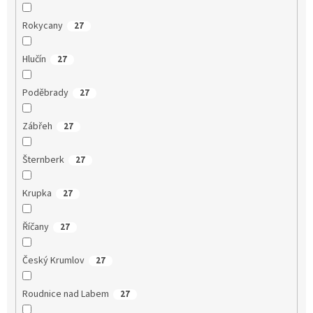
Rokycany
27
Hlučín
27
Poděbrady
27
Zábřeh
27
Šternberk
27
Krupka
27
Říčany
27
Český Krumlov
27
Roudnice nad Labem
27