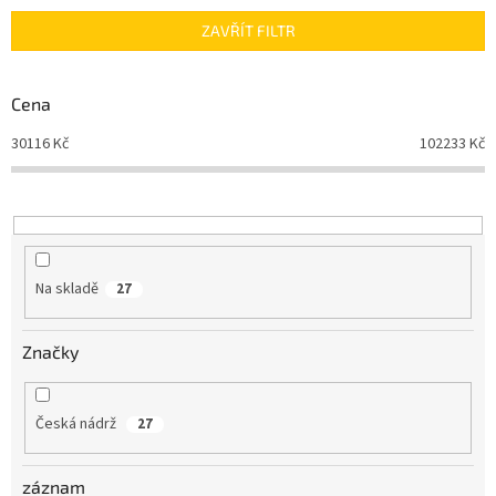
n
ZAVŘÍT FILTR
í
p
r
Cena
o
d
30116
Kč
102233
Kč
u
k
t
ů
Na skladě
27
Značky
Česká nádrž
27
záznam