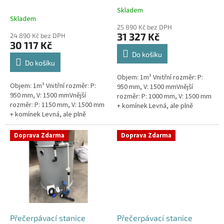
k
nádrž 1m3
1m3
Skladem
Průměrné
t
Skladem
hodnocení
ů
25 890 Kč bez DPH
produktu
31 327 Kč
24 890 Kč bez DPH
je
30 117 Kč
5,0
Do košíku
z
Do košíku
5
Objem: 1m³ Vnitřní rozměr: P:
hvězdiček.
Objem: 1m³ Vnitřní rozměr: P:
950 mm, V: 1500 mmVnější
950 mm, V: 1500 mmVnější
rozměr: P: 1000 mm, V: 1500 mm
rozměr: P: 1150 mm, V: 1500 mm
+ komínek Levná, ale plně
+ komínek Levná, ale plně
funkční přečerpávací stanice
funkční přečerpávací stanice
určená k chatám, zahradám,
určená k chatám, zahradám,
sklepům,...
Doprava Zdarma
Doprava Zdarma
sklepům,...
Přečerpávací stanice
Přečerpávací stanice