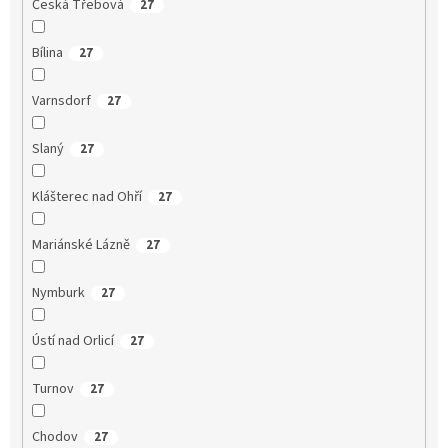
Česká Třebová
27
Bílina
27
Varnsdorf
27
Slaný
27
Klášterec nad Ohří
27
Mariánské Lázně
27
Nymburk
27
Ústí nad Orlicí
27
Turnov
27
Chodov
27