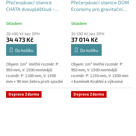
Přečerpávací stanice
Přečerpávací stanice DŮM
CHATA dvouplášťová -
Economy pro gravitační
nádrž 1m3
kanalizace k obetonování
- nádrž 1m3
Skladem
Skladem
28 490 Kč bez DPH
30 590 Kč bez DPH
34 473 Kč
37 014 Kč
Do košíku
Do košíku
Objem: 1m³ Vnitřní rozměr: P:
Objem: 1m³ Vnitřní rozměr: P:
950 mm, V: 1500 mmVnější
950 mm, V: 1500 mmVnější
rozměr: P: 1200 mm, V: 1500
rozměr: P: 1150 mm, V: 1500 mm
mm + 90 mm žebra proti spodní
+ komínek Kvalitní a výkonná
vodě + komínek Levná, ale plně
přečerpávací stanice k chatám,
funkční přečerpávací...
chalupám a rodinným domům...
Doprava Zdarma
Doprava Zdarma