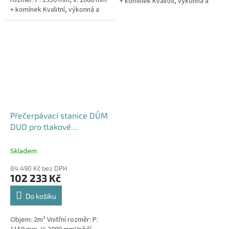
rozměr: P: 1350 mm, V: 2000 mm
+ komínek Kvalitní, výkonná a
+ komínek Kvalitní, výkonná a
extrémně spolehlivá
extrémně spolehlivá
přečerpávací stanice k
přečerpávací stanice k
rodinným a...
rodinným a...
Přečerpávací stanice DŮM
DUO pro tlakové
kanalizace se zdvojeným
řezákem dvouplášťová -
Skladem
nádrž 2m3
84 490 Kč bez DPH
102 233 Kč
Do košíku
Objem: 2m³ Vnitřní rozměr: P: