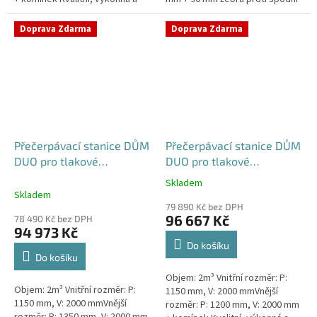
extrémně spolehlivá
vodě + komínek Kvalitní,
přečerpávací stanice k
výkonná a extrémně spolehlivá...
Doprava Zdarma
Doprava Zdarma
rodinným a...
Přečerpávací stanice DŮM
Přečerpávací stanice DŮM
DUO pro tlakové
DUO pro tlakové
kanalizace se zdvojeným
kanalizace se zdvojeným
Skladem
Průměrné
řezákem k obetonování -
řezákem samonosná -
Skladem
hodnocení
nádrž 2m3
nádrž 2m3
79 890 Kč bez DPH
produktu
96 667 Kč
78 490 Kč bez DPH
je
94 973 Kč
5,0
Do košíku
z
Do košíku
5
Objem: 2m³ Vnitřní rozměr: P:
hvězdiček.
Objem: 2m³ Vnitřní rozměr: P:
1150 mm, V: 2000 mmVnější
1150 mm, V: 2000 mmVnější
rozměr: P: 1200 mm, V: 2000 mm