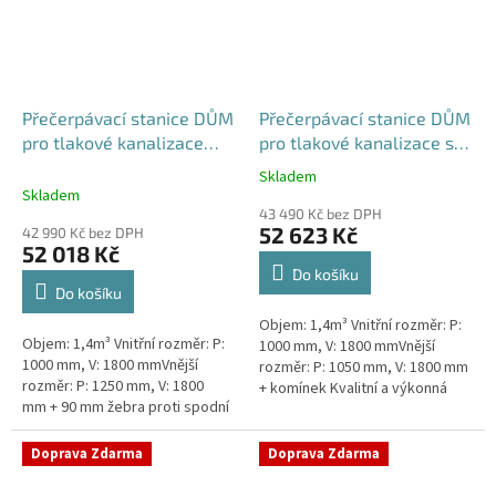
Přečerpávací stanice DŮM
Přečerpávací stanice DŮM
pro tlakové kanalizace
pro tlakové kanalizace se
dvouplášťová - nádrž
zdvojeným řezákem
Skladem
Průměrné
1,4m3
samonosná - nádrž 1,4m3
Skladem
hodnocení
43 490 Kč bez DPH
produktu
52 623 Kč
42 990 Kč bez DPH
je
52 018 Kč
5,0
Do košíku
z
Do košíku
5
Objem: 1,4m³ Vnitřní rozměr: P:
hvězdiček.
Objem: 1,4m³ Vnitřní rozměr: P:
1000 mm, V: 1800 mmVnější
1000 mm, V: 1800 mmVnější
rozměr: P: 1050 mm, V: 1800 mm
rozměr: P: 1250 mm, V: 1800
+ komínek Kvalitní a výkonná
mm + 90 mm žebra proti spodní
přečerpávací stanice k
vodě + komínek Kvalitní a
rodinným domům,
výkonná přečerpávací stanice
provozovnám,...
Doprava Zdarma
Doprava Zdarma
k...