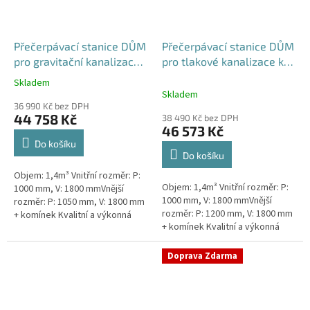
Přečerpávací stanice DŮM
Přečerpávací stanice DŮM
pro gravitační kanalizace
pro tlakové kanalizace k
samonosná - nádrž 1,4m3
obetonování - nádrž 1,4m3
Skladem
Průměrné
Skladem
hodnocení
36 990 Kč bez DPH
produktu
44 758 Kč
38 490 Kč bez DPH
je
46 573 Kč
5,0
Do košíku
z
Do košíku
5
Objem: 1,4m³ Vnitřní rozměr: P:
hvězdiček.
Objem: 1,4m³ Vnitřní rozměr: P:
1000 mm, V: 1800 mmVnější
1000 mm, V: 1800 mmVnější
rozměr: P: 1050 mm, V: 1800 mm
rozměr: P: 1200 mm, V: 1800 mm
+ komínek Kvalitní a výkonná
+ komínek Kvalitní a výkonná
přečerpávací stanice k
přečerpávací stanice k
rodinným domům,
rodinným domům,
provozovnám,...
Doprava Zdarma
provozovnám,...