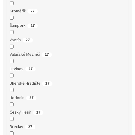
Kroměříž
27
Šumperk
27
Vsetín
27
Valašské Meziříčí
27
Litvínov
27
Uherské Hradiště
27
Hodonín
27
Český Těšín
27
Břeclav
27