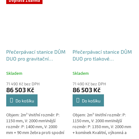
Doprava Zdarma
rodinným a...
Přečerpávací stanice DŮM
Přečerpávací stanice DŮM
DUO pro gravitační
DUO pro tlakové
kanalizace dvouplášťová -
kanalizace k obetonování
nádrž 2m3
- nádrž 2m3
Skladem
Skladem
71 490 Kč bez DPH
71 490 Kč bez DPH
86 503 Kč
86 503 Kč
Do košíku
Do košíku
Objem: 2m³ Vnitřní rozměr: P:
Objem: 2m³ Vnitřní rozměr: P:
1150 mm, V: 2000 mmVnější
1150 mm, V: 2000 mmVnější
rozměr: P: 1400 mm, V: 2000
rozměr: P: 1350 mm, V: 2000 mm
mm + 90 mm žebra proti spodní
+ komínek Kvalitní, výkonná a
vodě + komínek Kvalitní,
extrémně spolehlivá