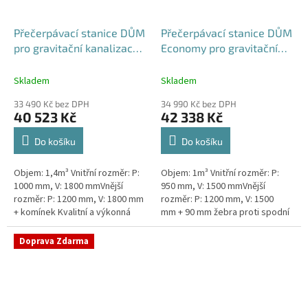
Přečerpávací stanice DŮM
Přečerpávací stanice DŮM
pro gravitační kanalizace k
Economy pro gravitační
obetonování - nádrž 1,4m3
kanalizace dvouplášťová -
nádrž 1m3
Skladem
Skladem
33 490 Kč bez DPH
34 990 Kč bez DPH
40 523 Kč
42 338 Kč
Do košíku
Do košíku
Objem: 1,4m³ Vnitřní rozměr: P:
Objem: 1m³ Vnitřní rozměr: P:
1000 mm, V: 1800 mmVnější
950 mm, V: 1500 mmVnější
rozměr: P: 1200 mm, V: 1800 mm
rozměr: P: 1200 mm, V: 1500
+ komínek Kvalitní a výkonná
mm + 90 mm žebra proti spodní
přečerpávací stanice k
vodě + komínek Kvalitní a
rodinným domům,
výkonná přečerpávací stanice
Doprava Zdarma
provozovnám,...
k...