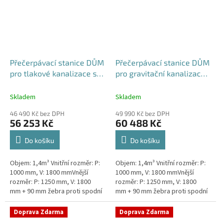
Přečerpávací stanice DŮM
Přečerpávací stanice DŮM
pro tlakové kanalizace se
pro gravitační kanalizace
zdvojeným řezákem
dvouplášťová - nádrž
dvouplášťová - nádrž
1,4m3
Skladem
Skladem
1,4m3
46 490 Kč bez DPH
49 990 Kč bez DPH
56 253 Kč
60 488 Kč
Do košíku
Do košíku
Objem: 1,4m³ Vnitřní rozměr: P:
Objem: 1,4m³ Vnitřní rozměr: P:
1000 mm, V: 1800 mmVnější
1000 mm, V: 1800 mmVnější
rozměr: P: 1250 mm, V: 1800
rozměr: P: 1250 mm, V: 1800
mm + 90 mm žebra proti spodní
mm + 90 mm žebra proti spodní
vodě + komínek Kvalitní a
vodě + komínek Kvalitní a
výkonná přečerpávací stanice
výkonná přečerpávací stanice...
Doprava Zdarma
Doprava Zdarma
k...