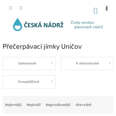
Přejít
na
NÁKUP
obsah
KOŠÍK
Přečerpávací jímky Uničov
Samonosné
K obetonování
Dvouplášťové
Ř
a
Nejlevnější
Nejdražší
Nejprodávanější
Abecedně
z
e