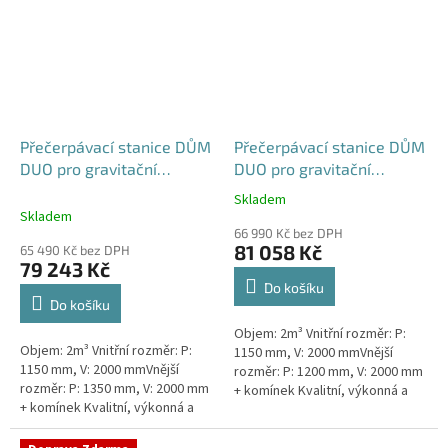
Přečerpávací stanice DŮM
Přečerpávací stanice DŮM
DUO pro gravitační
DUO pro gravitační
kanalizace k obetonování
kanalizace samonosná -
Skladem
Průměrné
- nádrž 2m3
nádrž 2m3
Skladem
hodnocení
66 990 Kč bez DPH
produktu
81 058 Kč
65 490 Kč bez DPH
je
79 243 Kč
5,0
Do košíku
z
Do košíku
5
Objem: 2m³ Vnitřní rozměr: P:
hvězdiček.
Objem: 2m³ Vnitřní rozměr: P:
1150 mm, V: 2000 mmVnější
1150 mm, V: 2000 mmVnější
rozměr: P: 1200 mm, V: 2000 mm
rozměr: P: 1350 mm, V: 2000 mm
+ komínek Kvalitní, výkonná a
+ komínek Kvalitní, výkonná a
extrémně spolehlivá
extrémně spolehlivá
přečerpávací stanice k
přečerpávací stanice k
rodinným a...