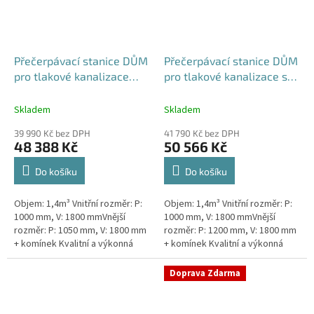
Přečerpávací stanice DŮM
Přečerpávací stanice DŮM
pro tlakové kanalizace
pro tlakové kanalizace se
samonosná - nádrž 1,4m3
zdvojeným řezákem k
obetonování - nádrž 1,4m3
Skladem
Skladem
39 990 Kč bez DPH
41 790 Kč bez DPH
48 388 Kč
50 566 Kč
Do košíku
Do košíku
Objem: 1,4m³ Vnitřní rozměr: P:
Objem: 1,4m³ Vnitřní rozměr: P:
1000 mm, V: 1800 mmVnější
1000 mm, V: 1800 mmVnější
rozměr: P: 1050 mm, V: 1800 mm
rozměr: P: 1200 mm, V: 1800 mm
+ komínek Kvalitní a výkonná
+ komínek Kvalitní a výkonná
přečerpávací stanice k
přečerpávací stanice k
rodinným domům,
rodinným domům,
Doprava Zdarma
provozovnám,...
provozovnám,...