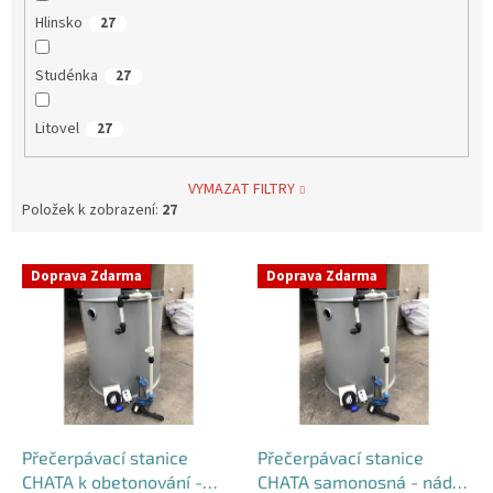
Hlinsko
27
Studénka
27
Litovel
27
VYMAZAT FILTRY
Položek k zobrazení:
27
V
Doprava Zdarma
Doprava Zdarma
ý
p
i
s
p
r
o
d
Přečerpávací stanice
Přečerpávací stanice
u
CHATA k obetonování -
CHATA samonosná - nádrž