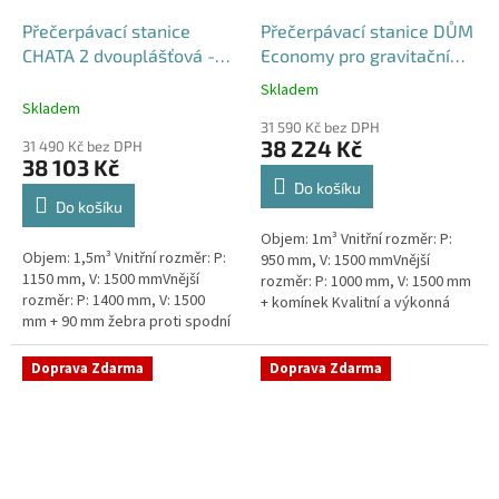
Přečerpávací stanice
Přečerpávací stanice DŮM
CHATA 2 dvouplášťová -
Economy pro gravitační
nádrž 1,5m3
kanalizace samonosná -
Skladem
Průměrné
nádrž 1m3
Skladem
hodnocení
31 590 Kč bez DPH
produktu
38 224 Kč
31 490 Kč bez DPH
je
38 103 Kč
5,0
Do košíku
z
Do košíku
5
Objem: 1m³ Vnitřní rozměr: P:
hvězdiček.
Objem: 1,5m³ Vnitřní rozměr: P:
950 mm, V: 1500 mmVnější
1150 mm, V: 1500 mmVnější
rozměr: P: 1000 mm, V: 1500 mm
rozměr: P: 1400 mm, V: 1500
+ komínek Kvalitní a výkonná
mm + 90 mm žebra proti spodní
přečerpávací stanice k chatám,
vodě + komínek Průměr 1150
chalupám a rodinným domům...
mm, vnější průměr 1400 mm,...
Doprava Zdarma
Doprava Zdarma