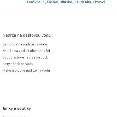
Lanškroun
,
Čáslav
,
Hlinsko
,
Studénka
,
Litovel
Z
á
p
a
Nádrže na dešťovou vodu
t
Samonostné nádrže na vodu
í
Nádrže na vodu k obetonování
Dvouplášťové nádrže na vodu
Sety nádrží na vodu
Nízké a ploché nádrže na vodu
Jímky a septiky