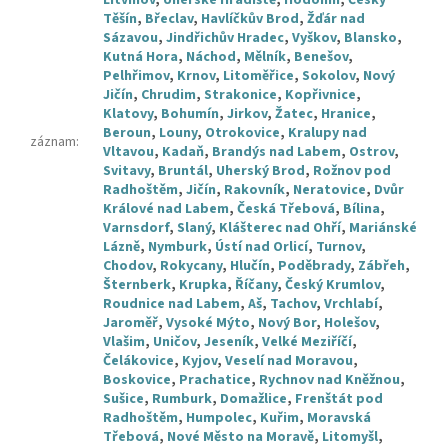
Těšín
,
Břeclav
,
Havlíčkův Brod
,
Žďár nad
Sázavou
,
Jindřichův Hradec
,
Vyškov
,
Blansko
,
Kutná Hora
,
Náchod
,
Mělník
,
Benešov
,
Pelhřimov
,
Krnov
,
Litoměřice
,
Sokolov
,
Nový
Jičín
,
Chrudim
,
Strakonice
,
Kopřivnice
,
Klatovy
,
Bohumín
,
Jirkov
,
Žatec
,
Hranice
,
Beroun
,
Louny
,
Otrokovice
,
Kralupy nad
záznam
:
Vltavou
,
Kadaň
,
Brandýs nad Labem
,
Ostrov
,
Svitavy
,
Bruntál
,
Uherský Brod
,
Rožnov pod
Radhoštěm
,
Jičín
,
Rakovník
,
Neratovice
,
Dvůr
Králové nad Labem
,
Česká Třebová
,
Bílina
,
Varnsdorf
,
Slaný
,
Klášterec nad Ohří
,
Mariánské
Lázně
,
Nymburk
,
Ústí nad Orlicí
,
Turnov
,
Chodov
,
Rokycany
,
Hlučín
,
Poděbrady
,
Zábřeh
,
Šternberk
,
Krupka
,
Říčany
,
Český Krumlov
,
Roudnice nad Labem
,
Aš
,
Tachov
,
Vrchlabí
,
Jaroměř
,
Vysoké Mýto
,
Nový Bor
,
Holešov
,
Vlašim
,
Uničov
,
Jeseník
,
Velké Meziříčí
,
Čelákovice
,
Kyjov
,
Veselí nad Moravou
,
Boskovice
,
Prachatice
,
Rychnov nad Kněžnou
,
Sušice
,
Rumburk
,
Domažlice
,
Frenštát pod
Radhoštěm
,
Humpolec
,
Kuřim
,
Moravská
Třebová
,
Nové Město na Moravě
,
Litomyšl
,