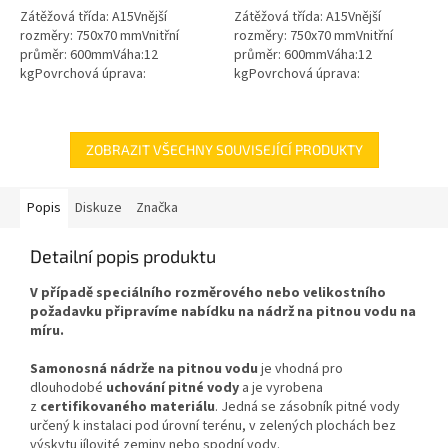
Zátěžová třída: A15Vnější
Zátěžová třída: A15Vnější
hvězdiček.
hvězdiček.
rozměry: 750x70 mmVnitřní
rozměry: 750x70 mmVnitřní
průměr: 600mmVáha:12
průměr: 600mmVáha:12
kgPovrchová úprava:
kgPovrchová úprava:
protiskluzBarva: černá / černo-
protiskluzBarva: zelenámateriál:
šedáMateriál: PEPoklop je
PEPoklop je vybaven 2 šrouby
vybaven 2 šrouby pro...
pro uzamčení/zajištění...
ZOBRAZIT VŠECHNY SOUVISEJÍCÍ PRODUKTY
Popis
Diskuze
Značka
Detailní popis produktu
V případě speciálního rozměrového nebo velikostního
požadavku připravíme nabídku na nádrž na pitnou vodu na
míru.
Samonosná nádrže na pitnou vodu
je vhodná pro
dlouhodobé
uchování pitné vody
a je vyrobena
z
certifikovaného materiálu
. Jedná se zásobník pitné vody
určený k instalaci pod úrovní terénu, v zelených plochách bez
výskytu jílovité zeminy nebo spodní vody.