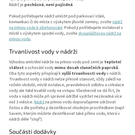
Nádrž
je
pochůzná
,
není pojízdná
.
Pokud potřebujete nádrž umístit pod parkovací stání,
komunikaci či do místa s výskytem jílovité zeminy, zvolte
nádrž
na pitnou vodu k obetonování
. Pokud ji potřebujete instalovat v
místě s výskytem spodní vody, zvolte
dvouplášťovou nádrž na
pitnou vodu
.
Trvanlivost vody v nádrži
Výhodou umístění nádrže na pitnou vodu pod zemí je
teplotní
stálost
a uchování vody
mimo dosah slunečních paprsků
.
Oba tyto aspekty přispívají k
vyšší trvanlivosti vody
v nádrži.
Trvanlivost vody v nádrži nelze přesně stanovit, vždy záleží na
ročním období, místě instalace, pravidelnosti odběru a cirkulace
vody ale také kvalitě vody na vstupu. Všeobecně se dá říct, že
voda v nádrži může při správné údržbě vydržet nezávadná více
než 3 měsíce.
Nádrž
na pitnou vodu doporučujeme udržovat
čistou a dle potřeby ji dezinfikovat vhodným prostředkem (např.
Savem, kterým můžete dezinfikovat také přímo vodu, která v
nádrži déle "stojí").
Součásti dodávky