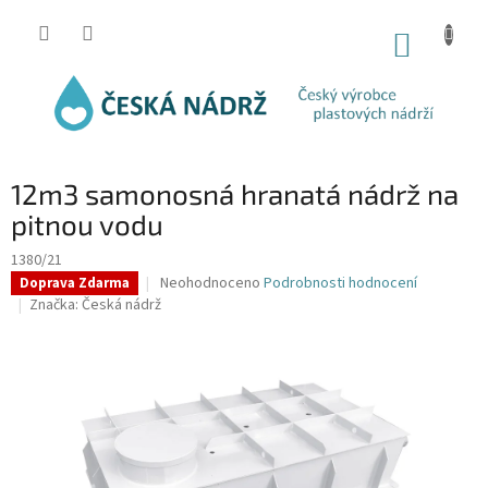
Přejít
na
NÁKUP
obsah
KOŠÍK
12m3 samonosná hranatá nádrž na
pitnou vodu
1380/21
Průměrné
Neohodnoceno
Podrobnosti hodnocení
Doprava Zdarma
hodnocení
Značka:
Česká nádrž
produktu
je
0,0
z
5
hvězdiček.