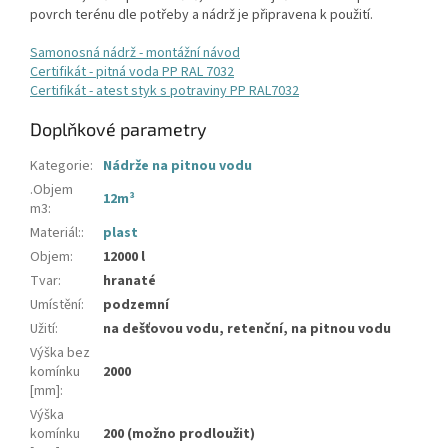
povrch terénu dle potřeby a nádrž je připravena k použití.
Samonosná nádrž - montážní návod
Certifikát - pitná voda PP RAL 7032
Certifikát - atest styk s potraviny PP RAL7032
Doplňkové parametry
Kategorie
:
Nádrže na pitnou vodu
.Objem
12m³
m3
:
Materiál:
:
plast
Objem
:
12000 l
Tvar
:
hranaté
Umístění
:
podzemní
Užití
:
na dešťovou vodu, retenční, na pitnou vodu
Výška bez
komínku
2000
[mm]
:
Výška
komínku
200 (možno prodloužit)