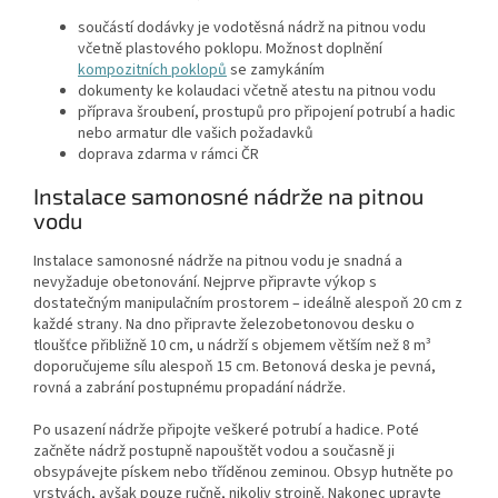
součástí dodávky je vodotěsná nádrž na pitnou vodu
včetně plastového poklopu. Možnost doplnění
kompozitních poklopů
se zamykáním
dokumenty ke kolaudaci včetně atestu na pitnou vodu
příprava šroubení, prostupů pro připojení potrubí a hadic
nebo armatur dle vašich požadavků
doprava zdarma v rámci ČR
Instalace samonosné nádrže na pitnou
vodu
Instalace samonosné nádrže na pitnou vodu je snadná a
nevyžaduje obetonování. Nejprve připravte výkop s
dostatečným manipulačním prostorem – ideálně alespoň 20 cm z
každé strany. Na dno připravte železobetonovou desku o
tloušťce přibližně 10 cm, u nádrží s objemem větším než 8 m³
doporučujeme sílu alespoň 15 cm. Betonová deska je pevná,
rovná a zabrání postupnému propadání nádrže.
Po usazení nádrže připojte veškeré potrubí a hadice. Poté
začněte nádrž postupně napouštět vodou a současně ji
obsypávejte pískem nebo tříděnou zeminou. Obsyp hutněte po
vrstvách, avšak pouze ručně, nikoliv strojně. Nakonec upravte