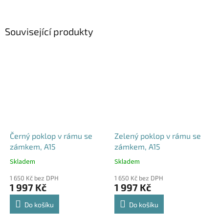
Související produkty
Černý poklop v rámu se
Zelený poklop v rámu se
zámkem, A15
zámkem, A15
Skladem
Skladem
Průměrné
Průměrné
hodnocení
hodnocení
1 650 Kč bez DPH
1 650 Kč bez DPH
produktu
produktu
1 997 Kč
1 997 Kč
je
je
4,5
4,6
Do košíku
Do košíku
z
z
5
5