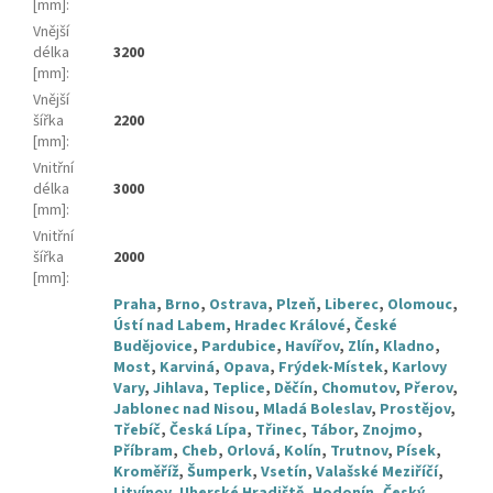
[mm]
:
Vnější
délka
3200
[mm]
:
Vnější
šířka
2200
[mm]
:
Vnitřní
délka
3000
[mm]
:
Vnitřní
šířka
2000
[mm]
:
Praha
,
Brno
,
Ostrava
,
Plzeň
,
Liberec
,
Olomouc
,
Ústí nad Labem
,
Hradec Králové
,
České
Budějovice
,
Pardubice
,
Havířov
,
Zlín
,
Kladno
,
Most
,
Karviná
,
Opava
,
Frýdek-Místek
,
Karlovy
Vary
,
Jihlava
,
Teplice
,
Děčín
,
Chomutov
,
Přerov
,
Jablonec nad Nisou
,
Mladá Boleslav
,
Prostějov
,
Třebíč
,
Česká Lípa
,
Třinec
,
Tábor
,
Znojmo
,
Příbram
,
Cheb
,
Orlová
,
Kolín
,
Trutnov
,
Písek
,
Kroměříž
,
Šumperk
,
Vsetín
,
Valašské Meziříčí
,
Litvínov
,
Uherské Hradiště
,
Hodonín
,
Český