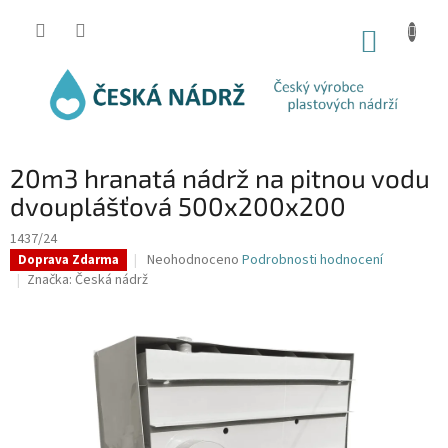
Přejít
na
NÁKUP
obsah
KOŠÍK
20m3 hranatá nádrž na pitnou vodu
dvouplášťová 500x200x200
1437/24
Průměrné
Neohodnoceno
Podrobnosti hodnocení
Doprava Zdarma
hodnocení
Značka:
Česká nádrž
produktu
je
0,0
z
5
hvězdiček.