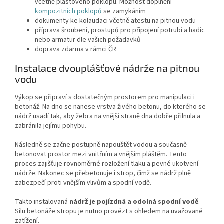
včetně plastového poklopu. Možnost doplnění
kompozitních poklopů
se zamykáním
dokumenty ke kolaudaci včetně atestu na pitnou vodu
příprava šroubení, prostupů pro připojení potrubí a hadic
nebo armatur dle vašich požadavků
doprava zdarma v rámci ČR
Instalace dvouplášťové nádrže na pitnou
vodu
Výkop se připraví s dostatečným prostorem pro manipulaci i
betonáž. Na dno se nanese vrstva živého betonu, do kterého se
nádrž usadí tak, aby žebra na vnější straně dna dobře přilnula a
zabránila jejímu pohybu.
Následně se začne postupně napouštět vodou a současně
betonovat prostor mezi vnitřním a vnějším pláštěm. Tento
proces zajišťuje rovnoměrné rozložení tlaku a pevné ukotvení
nádrže. Nakonec se přebetonuje i strop, čímž se nádrž plně
zabezpečí proti vnějším vlivům a spodní vodě.
Takto instalovaná
nádrž je pojízdná a odolná spodní vodě
.
Sílu betonáže stropu je nutno provézt s ohledem na uvažované
zatížení.