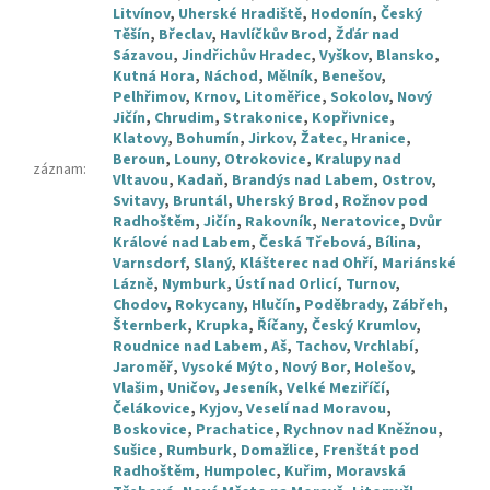
Litvínov
,
Uherské Hradiště
,
Hodonín
,
Český
Těšín
,
Břeclav
,
Havlíčkův Brod
,
Žďár nad
Sázavou
,
Jindřichův Hradec
,
Vyškov
,
Blansko
,
Kutná Hora
,
Náchod
,
Mělník
,
Benešov
,
Pelhřimov
,
Krnov
,
Litoměřice
,
Sokolov
,
Nový
Jičín
,
Chrudim
,
Strakonice
,
Kopřivnice
,
Klatovy
,
Bohumín
,
Jirkov
,
Žatec
,
Hranice
,
Beroun
,
Louny
,
Otrokovice
,
Kralupy nad
záznam
:
Vltavou
,
Kadaň
,
Brandýs nad Labem
,
Ostrov
,
Svitavy
,
Bruntál
,
Uherský Brod
,
Rožnov pod
Radhoštěm
,
Jičín
,
Rakovník
,
Neratovice
,
Dvůr
Králové nad Labem
,
Česká Třebová
,
Bílina
,
Varnsdorf
,
Slaný
,
Klášterec nad Ohří
,
Mariánské
Lázně
,
Nymburk
,
Ústí nad Orlicí
,
Turnov
,
Chodov
,
Rokycany
,
Hlučín
,
Poděbrady
,
Zábřeh
,
Šternberk
,
Krupka
,
Říčany
,
Český Krumlov
,
Roudnice nad Labem
,
Aš
,
Tachov
,
Vrchlabí
,
Jaroměř
,
Vysoké Mýto
,
Nový Bor
,
Holešov
,
Vlašim
,
Uničov
,
Jeseník
,
Velké Meziříčí
,
Čelákovice
,
Kyjov
,
Veselí nad Moravou
,
Boskovice
,
Prachatice
,
Rychnov nad Kněžnou
,
Sušice
,
Rumburk
,
Domažlice
,
Frenštát pod
Radhoštěm
,
Humpolec
,
Kuřim
,
Moravská