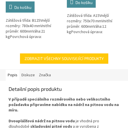
Do košíku
z
Do košíku
5
Zátěžová třída: A15Vnější
hvězdiček.
Zátěžová třída: B125Vnější
rozměry: 750x70 mmVnitřní
rozměry: 780x40 mmVnitřní
průměr: 600mmVáha:12
průměr: 600mmVáha:21
kgPovrchová úprava:
kgPovrchová úprava:
protiskluzBarva: zelenámateriál:
protiskluzBarva: černáPoklop je
PEPoklop je vybaven 2 šrouby
vybaven 2 nerezovými šrouby.
pro uzamčení/zajištění...
ZOBRAZIT VŠECHNY SOUVISEJÍCÍ PRODUKTY
Popis
Diskuze
Značka
Detailní popis produktu
V případě speciálního rozměrového nebo velikostního
požadavku připravíme nabídku na nádrž na pitnou vodu na
míru.
Dvouplášťová nádrž na pitnou vodu
je
vhodná pro
dlouhodobé
skladování pitné vody
a je vyrobena z