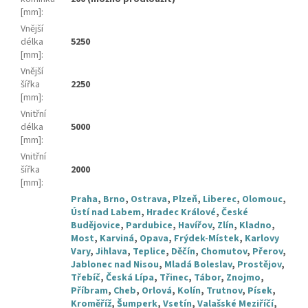
[mm]
:
Vnější
délka
5250
[mm]
:
Vnější
šířka
2250
[mm]
:
Vnitřní
délka
5000
[mm]
:
Vnitřní
šířka
2000
[mm]
:
Praha
,
Brno
,
Ostrava
,
Plzeň
,
Liberec
,
Olomouc
,
Ústí nad Labem
,
Hradec Králové
,
České
Budějovice
,
Pardubice
,
Havířov
,
Zlín
,
Kladno
,
Most
,
Karviná
,
Opava
,
Frýdek-Místek
,
Karlovy
Vary
,
Jihlava
,
Teplice
,
Děčín
,
Chomutov
,
Přerov
,
Jablonec nad Nisou
,
Mladá Boleslav
,
Prostějov
,
Třebíč
,
Česká Lípa
,
Třinec
,
Tábor
,
Znojmo
,
Příbram
,
Cheb
,
Orlová
,
Kolín
,
Trutnov
,
Písek
,
Kroměříž
,
Šumperk
,
Vsetín
,
Valašské Meziříčí
,