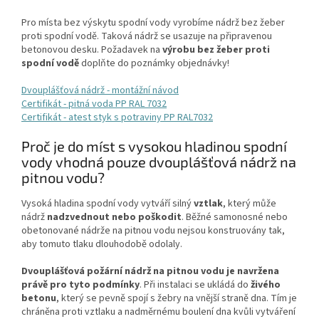
Pro místa bez výskytu spodní vody vyrobíme nádrž bez žeber
proti spodní vodě. Taková nádrž se usazuje na připravenou
betonovou desku. Požadavek na
výrobu bez žeber proti
spodní vodě
doplňte do poznámky objednávky!
Dvouplášťová nádrž - montážní návod
Certifikát - pitná voda PP RAL 7032
Certifikát - atest styk s potraviny PP RAL7032
Proč je do míst s vysokou hladinou spodní
vody vhodná pouze dvouplášťová nádrž na
pitnou vodu?
Vysoká hladina spodní vody vytváří silný
vztlak
, který může
nádrž
nadzvednout nebo poškodit
. Běžné samonosné nebo
obetonované nádrže na pitnou vodu nejsou konstruovány tak,
aby tomuto tlaku dlouhodobě odolaly.
Dvouplášťová požární nádrž na pitnou vodu je navržena
právě pro tyto podmínky
. Při instalaci se ukládá do
živého
betonu
, který se pevně spojí s žebry na vnější straně dna. Tím je
chráněna proti vztlaku a nadměrnému boulení dna kvůli vytváření