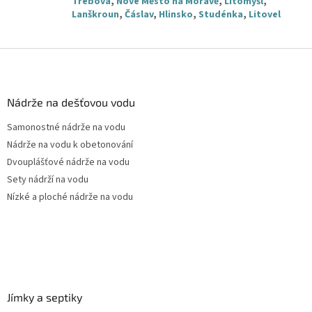
Třebová
,
Nové Město na Moravě
,
Litomyšl
,
Lanškroun
,
Čáslav
,
Hlinsko
,
Studénka
,
Litovel
Z
á
p
a
Nádrže na dešťovou vodu
t
Samonostné nádrže na vodu
í
Nádrže na vodu k obetonování
Dvouplášťové nádrže na vodu
Sety nádrží na vodu
Nízké a ploché nádrže na vodu
Jímky a septiky