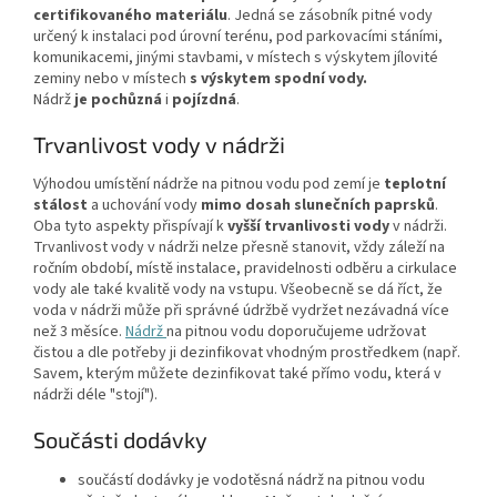
certifikovaného materiálu
. Jedná se zásobník pitné vody
určený k instalaci pod úrovní terénu, pod parkovacími stáními,
komunikacemi, jinými stavbami, v místech s výskytem jílovité
zeminy nebo v místech
s výskytem spodní vody.
Nádrž
je
pochůzná
i
pojízdná
.
Trvanlivost vody v nádrži
Výhodou umístění nádrže na pitnou vodu pod zemí je
teplotní
stálost
a uchování vody
mimo dosah slunečních paprsků
.
Oba tyto aspekty přispívají k
vyšší trvanlivosti vody
v nádrži.
Trvanlivost vody v nádrži nelze přesně stanovit, vždy záleží na
ročním období, místě instalace, pravidelnosti odběru a cirkulace
vody ale také kvalitě vody na vstupu. Všeobecně se dá říct, že
voda v nádrži může při správné údržbě vydržet nezávadná více
než 3 měsíce.
Nádrž
na pitnou vodu doporučujeme udržovat
čistou a dle potřeby ji dezinfikovat vhodným prostředkem (např.
Savem, kterým můžete dezinfikovat také přímo vodu, která v
nádrži déle "stojí").
Součásti dodávky
součástí dodávky je vodotěsná nádrž na pitnou vodu