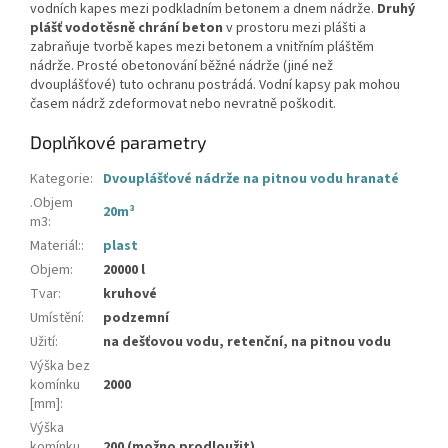
vodních kapes mezi podkladním betonem a dnem nádrže.
Druhý
plášť vodotěsně chrání beton
v prostoru mezi plášti a
zabraňuje tvorbě kapes mezi betonem a vnitřním pláštěm
nádrže. Prosté obetonování běžné nádrže (jiné než
dvouplášťové) tuto ochranu postrádá. Vodní kapsy pak mohou
časem nádrž zdeformovat nebo nevratně poškodit.
Doplňkové parametry
Kategorie
:
Dvouplášťové nádrže na pitnou vodu hranaté
.Objem
20m³
m3
:
Materiál:
:
plast
Objem
:
20000 l
Tvar
:
kruhové
Umístění
:
podzemní
Užití
:
na dešťovou vodu, retenční, na pitnou vodu
Výška bez
komínku
2000
[mm]
:
Výška
komínku
200 (možno prodloužit)