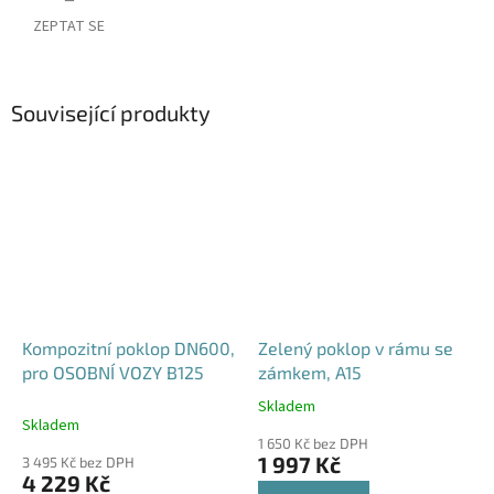
ZEPTAT SE
Související produkty
Kompozitní poklop DN600,
Zelený poklop v rámu se
pro OSOBNÍ VOZY B125
zámkem, A15
Skladem
Průměrné
Skladem
hodnocení
1 650 Kč bez DPH
produktu
1 997 Kč
3 495 Kč bez DPH
je
4 229 Kč
4,6