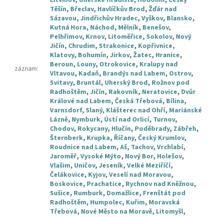
Těšín
,
Břeclav
,
Havlíčkův Brod
,
Žďár nad
Sázavou
,
Jindřichův Hradec
,
Vyškov
,
Blansko
,
Kutná Hora
,
Náchod
,
Mělník
,
Benešov
,
Pelhřimov
,
Krnov
,
Litoměřice
,
Sokolov
,
Nový
Jičín
,
Chrudim
,
Strakonice
,
Kopřivnice
,
Klatovy
,
Bohumín
,
Jirkov
,
Žatec
,
Hranice
,
Beroun
,
Louny
,
Otrokovice
,
Kralupy nad
záznam
:
Vltavou
,
Kadaň
,
Brandýs nad Labem
,
Ostrov
,
Svitavy
,
Bruntál
,
Uherský Brod
,
Rožnov pod
Radhoštěm
,
Jičín
,
Rakovník
,
Neratovice
,
Dvůr
Králové nad Labem
,
Česká Třebová
,
Bílina
,
Varnsdorf
,
Slaný
,
Klášterec nad Ohří
,
Mariánské
Lázně
,
Nymburk
,
Ústí nad Orlicí
,
Turnov
,
Chodov
,
Rokycany
,
Hlučín
,
Poděbrady
,
Zábřeh
,
Šternberk
,
Krupka
,
Říčany
,
Český Krumlov
,
Roudnice nad Labem
,
Aš
,
Tachov
,
Vrchlabí
,
Jaroměř
,
Vysoké Mýto
,
Nový Bor
,
Holešov
,
Vlašim
,
Uničov
,
Jeseník
,
Velké Meziříčí
,
Čelákovice
,
Kyjov
,
Veselí nad Moravou
,
Boskovice
,
Prachatice
,
Rychnov nad Kněžnou
,
Sušice
,
Rumburk
,
Domažlice
,
Frenštát pod
Radhoštěm
,
Humpolec
,
Kuřim
,
Moravská
Třebová
,
Nové Město na Moravě
,
Litomyšl
,