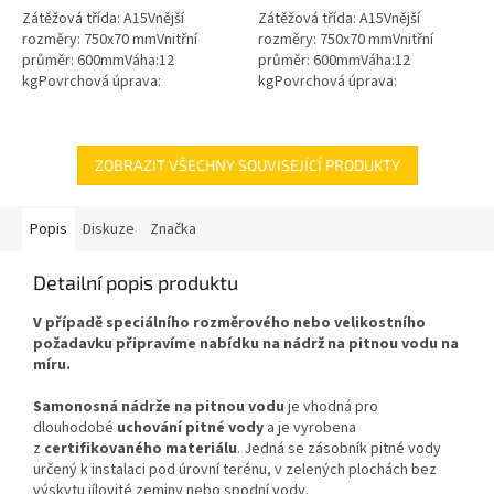
Zátěžová třída: A15Vnější
Zátěžová třída: A15Vnější
hvězdiček.
hvězdiček.
rozměry: 750x70 mmVnitřní
rozměry: 750x70 mmVnitřní
průměr: 600mmVáha:12
průměr: 600mmVáha:12
kgPovrchová úprava:
kgPovrchová úprava:
protiskluzBarva: černá / černo-
protiskluzBarva: zelenámateriál:
šedáMateriál: PEPoklop je
PEPoklop je vybaven 2 šrouby
vybaven 2 šrouby pro...
pro uzamčení/zajištění...
ZOBRAZIT VŠECHNY SOUVISEJÍCÍ PRODUKTY
Popis
Diskuze
Značka
Detailní popis produktu
V případě speciálního rozměrového nebo velikostního
požadavku připravíme nabídku na nádrž na pitnou vodu na
míru.
Samonosná nádrže na pitnou vodu
je vhodná pro
dlouhodobé
uchování pitné vody
a je vyrobena
z
certifikovaného materiálu
. Jedná se zásobník pitné vody
určený k instalaci pod úrovní terénu, v zelených plochách bez
výskytu jílovité zeminy nebo spodní vody.