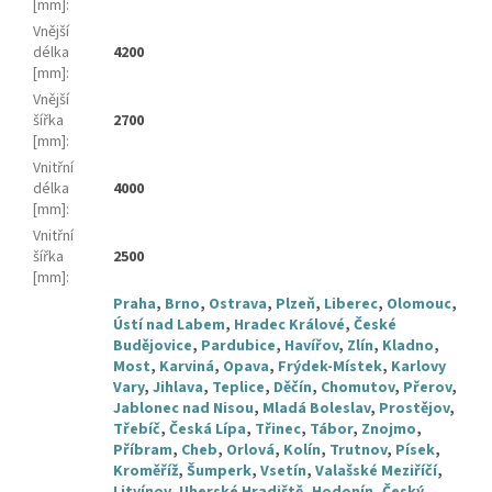
[mm]
:
Vnější
délka
4200
[mm]
:
Vnější
šířka
2700
[mm]
:
Vnitřní
délka
4000
[mm]
:
Vnitřní
šířka
2500
[mm]
:
Praha
,
Brno
,
Ostrava
,
Plzeň
,
Liberec
,
Olomouc
,
Ústí nad Labem
,
Hradec Králové
,
České
Budějovice
,
Pardubice
,
Havířov
,
Zlín
,
Kladno
,
Most
,
Karviná
,
Opava
,
Frýdek-Místek
,
Karlovy
Vary
,
Jihlava
,
Teplice
,
Děčín
,
Chomutov
,
Přerov
,
Jablonec nad Nisou
,
Mladá Boleslav
,
Prostějov
,
Třebíč
,
Česká Lípa
,
Třinec
,
Tábor
,
Znojmo
,
Příbram
,
Cheb
,
Orlová
,
Kolín
,
Trutnov
,
Písek
,
Kroměříž
,
Šumperk
,
Vsetín
,
Valašské Meziříčí
,
Litvínov
,
Uherské Hradiště
,
Hodonín
,
Český