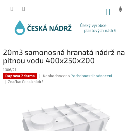
Přejít
na
NÁKUP
obsah
KOŠÍK
20m3 samonosná hranatá nádrž na
pitnou vodu 400x250x200
1386/21
Průměrné
Neohodnoceno
Podrobnosti hodnocení
Doprava Zdarma
hodnocení
Značka:
Česká nádrž
produktu
je
0,0
z
5
hvězdiček.