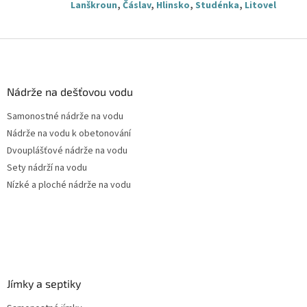
Lanškroun
,
Čáslav
,
Hlinsko
,
Studénka
,
Litovel
Z
á
p
a
Nádrže na dešťovou vodu
t
Samonostné nádrže na vodu
í
Nádrže na vodu k obetonování
Dvouplášťové nádrže na vodu
Sety nádrží na vodu
Nízké a ploché nádrže na vodu
Jímky a septiky