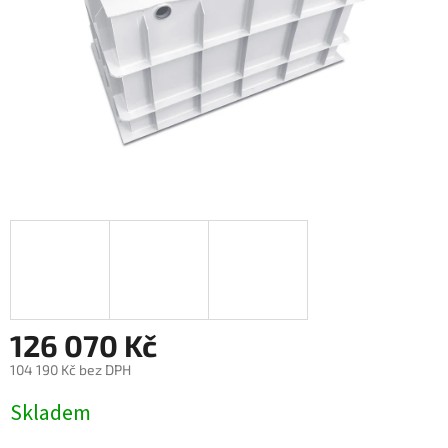
126 070 Kč
104 190 Kč bez DPH
Měrná
Skladem
cena: