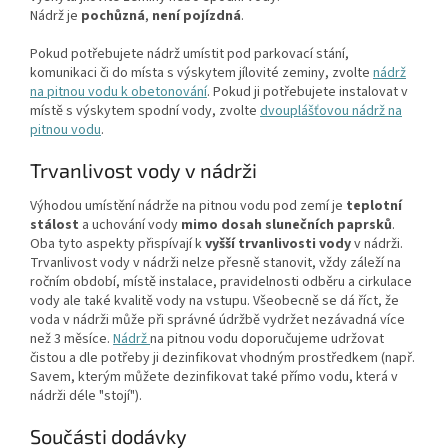
Nádrž
je
pochůzná
,
není pojízdná
.
Pokud potřebujete nádrž umístit pod parkovací stání,
komunikaci či do místa s výskytem jílovité zeminy, zvolte
nádrž
na pitnou vodu k obetonování
. Pokud ji potřebujete instalovat v
místě s výskytem spodní vody, zvolte
dvouplášťovou nádrž na
pitnou vodu
.
Trvanlivost vody v nádrži
Výhodou umístění nádrže na pitnou vodu pod zemí je
teplotní
stálost
a uchování vody
mimo dosah slunečních paprsků
.
Oba tyto aspekty přispívají k
vyšší trvanlivosti vody
v nádrži.
Trvanlivost vody v nádrži nelze přesně stanovit, vždy záleží na
ročním období, místě instalace, pravidelnosti odběru a cirkulace
vody ale také kvalitě vody na vstupu. Všeobecně se dá říct, že
voda v nádrži může při správné údržbě vydržet nezávadná více
než 3 měsíce.
Nádrž
na pitnou vodu doporučujeme udržovat
čistou a dle potřeby ji dezinfikovat vhodným prostředkem (např.
Savem, kterým můžete dezinfikovat také přímo vodu, která v
nádrži déle "stojí").
Součásti dodávky