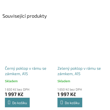
Související produkty
Černý poklop v rámu se
Zelený poklop v rámu se
zámkem, A15
zámkem, A15
Skladem
Skladem
Průměrné
Průměrné
hodnocení
hodnocení
1 650 Kč bez DPH
1 650 Kč bez DPH
produktu
produktu
1 997 Kč
1 997 Kč
je
je
4,5
4,6
Do košíku
Do košíku
z
z
5
5