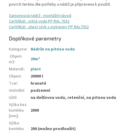
povrch terénu dle potřeby a nádrž je připravena k použití.
Samonosná nádrž - montážní návod
Certifikát - pitná voda PP RAL 7032
Certifikát - atest styk s potraviny PP RAL7032
Doplňkové parametry
Kategorie
:
Nádrže na pitnou vodu
.Objem
20m³
m3
:
Materiál:
:
plast
Objem
:
20000 l
Tvar
:
hranaté
Umístění
:
podzemní
Užití
:
na dešťovou vodu, retenční, na pitnou vodu
Výška bez
komínku
2000
[mm]
:
Výška
komínku
200 (možno prodloužit)