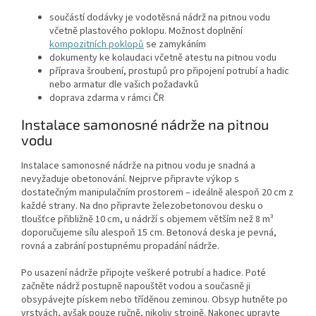
součástí dodávky je vodotěsná nádrž na pitnou vodu
včetně plastového poklopu. Možnost doplnění
kompozitních poklopů
se zamykáním
dokumenty ke kolaudaci včetně atestu na pitnou vodu
příprava šroubení, prostupů pro připojení potrubí a hadic
nebo armatur dle vašich požadavků
doprava zdarma v rámci ČR
Instalace samonosné nádrže na pitnou
vodu
Instalace samonosné nádrže na pitnou vodu je snadná a
nevyžaduje obetonování. Nejprve připravte výkop s
dostatečným manipulačním prostorem – ideálně alespoň 20 cm z
každé strany. Na dno připravte železobetonovou desku o
tloušťce přibližně 10 cm, u nádrží s objemem větším než 8 m³
doporučujeme sílu alespoň 15 cm. Betonová deska je pevná,
rovná a zabrání postupnému propadání nádrže.
Po usazení nádrže připojte veškeré potrubí a hadice. Poté
začněte nádrž postupně napouštět vodou a současně ji
obsypávejte pískem nebo tříděnou zeminou. Obsyp hutněte po
vrstvách, avšak pouze ručně, nikoliv strojně. Nakonec upravte