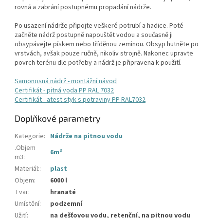
rovná a zabrání postupnému propadání nádrže.
Po usazení nádrže připojte veškeré potrubí a hadice. Poté
začněte nádrž postupně napouštět vodou a současně ji
obsypávejte pískem nebo tříděnou zeminou. Obsyp hutněte po
vrstvách, avšak pouze ručně, nikoliv strojně. Nakonec upravte
povrch terénu dle potřeby a nádrž je připravena k použití.
Samonosná nádrž - montážní návod
Certifikát - pitná voda PP RAL 7032
Certifikát - atest styk s potraviny PP RAL7032
Doplňkové parametry
Kategorie
:
Nádrže na pitnou vodu
.Objem
6m³
m3
:
Materiál:
:
plast
Objem
:
6000 l
Tvar
:
hranaté
Umístění
:
podzemní
Užití
:
na dešťovou vodu, retenční, na pitnou vodu