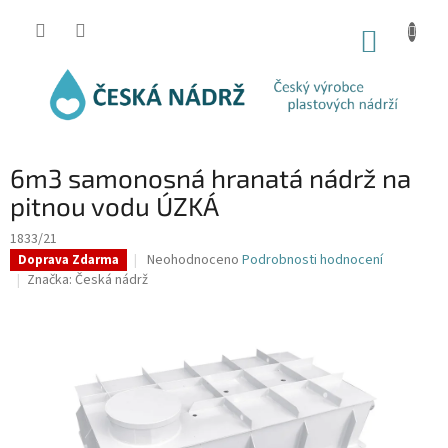
Přejít
na
NÁKUP
obsah
KOŠÍK
6m3 samonosná hranatá nádrž na
pitnou vodu ÚZKÁ
1833/21
Průměrné
Neohodnoceno
Podrobnosti hodnocení
Doprava Zdarma
hodnocení
Značka:
Česká nádrž
produktu
je
0,0
z
5
hvězdiček.