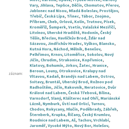
Vary
,
Jihlava
,
Teplice
,
Děčín
,
Chomutov
,
Přerov
,
Jablonec nad Nisou
,
Mladá Boleslav
,
Prostějov
,
Třebíč
,
Česká Lípa
,
Třinec
,
Tábor
,
Znojmo
,
Příbram
,
Cheb
,
Orlová
,
Kolín
,
Trutnov
,
Písek
,
Kroměříž
,
Šumperk
,
Vsetín
,
Valašské Meziříčí
,
Litvínov
,
Uherské Hradiště
,
Hodonín
,
Český
Těšín
,
Břeclav
,
Havlíčkův Brod
,
Žďár nad
Sázavou
,
Jindřichův Hradec
,
Vyškov
,
Blansko
,
Kutná Hora
,
Náchod
,
Mělník
,
Benešov
,
Pelhřimov
,
Krnov
,
Litoměřice
,
Sokolov
,
Nový
Jičín
,
Chrudim
,
Strakonice
,
Kopřivnice
,
Klatovy
,
Bohumín
,
Jirkov
,
Žatec
,
Hranice
,
Beroun
,
Louny
,
Otrokovice
,
Kralupy nad
záznam
:
Vltavou
,
Kadaň
,
Brandýs nad Labem
,
Ostrov
,
Svitavy
,
Bruntál
,
Uherský Brod
,
Rožnov pod
Radhoštěm
,
Jičín
,
Rakovník
,
Neratovice
,
Dvůr
Králové nad Labem
,
Česká Třebová
,
Bílina
,
Varnsdorf
,
Slaný
,
Klášterec nad Ohří
,
Mariánské
Lázně
,
Nymburk
,
Ústí nad Orlicí
,
Turnov
,
Chodov
,
Rokycany
,
Hlučín
,
Poděbrady
,
Zábřeh
,
Šternberk
,
Krupka
,
Říčany
,
Český Krumlov
,
Roudnice nad Labem
,
Aš
,
Tachov
,
Vrchlabí
,
Jaroměř
,
Vysoké Mýto
,
Nový Bor
,
Holešov
,