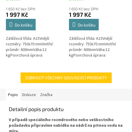
hodnocení
hodnocení
1 650 Kč bez DPH
1 650 Kč bez DPH
produktu
produktu
1 997 Kč
1 997 Kč
je
je
4,5
4,6
Do košíku
Do košíku
z
z
5
5
Zátěžová třída: A15Vnější
Zátěžová třída: A15Vnější
hvězdiček.
hvězdiček.
rozměry: 750x70 mmVnitřní
rozměry: 750x70 mmVnitřní
průměr: 600mmVáha:12
průměr: 600mmVáha:12
kgPovrchová úprava:
kgPovrchová úprava:
protiskluzBarva: černá / černo-
protiskluzBarva: zelenámateriál:
šedáMateriál: PEPoklop je
PEPoklop je vybaven 2 šrouby
vybaven 2 šrouby pro...
pro uzamčení/zajištění...
ZOBRAZIT VŠECHNY SOUVISEJÍCÍ PRODUKTY
Popis
Diskuze
Značka
Detailní popis produktu
V případě speciálního rozměrového nebo velikostního
požadavku připravíme nabídku na nádrž na pitnou vodu na
míru.