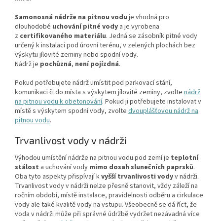
Samonosná nádrže na pitnou vodu
je vhodná pro
dlouhodobé
uchování pitné vody
a je vyrobena
z
certifikovaného materiálu
. Jedná se zásobník pitné vody
určený k instalaci pod úrovní terénu, v zelených plochách bez
výskytu jílovité zeminy nebo spodní vody.
Nádrž
je
pochůzná
,
není pojízdná
.
Pokud potřebujete nádrž umístit pod parkovací stání,
komunikaci či do místa s výskytem jílovité zeminy, zvolte
nádrž
na pitnou vodu k obetonování
. Pokud ji potřebujete instalovat v
místě s výskytem spodní vody, zvolte
dvouplášťovou nádrž na
pitnou vodu
.
Trvanlivost vody v nádrži
Výhodou umístění nádrže na pitnou vodu pod zemí je
teplotní
stálost
a uchování vody
mimo dosah slunečních paprsků
.
Oba tyto aspekty přispívají k
vyšší trvanlivosti vody
v nádrži.
Trvanlivost vody v nádrži nelze přesně stanovit, vždy záleží na
ročním období, místě instalace, pravidelnosti odběru a cirkulace
vody ale také kvalitě vody na vstupu. Všeobecně se dá říct, že
voda v nádrži může při správné údržbě vydržet nezávadná více