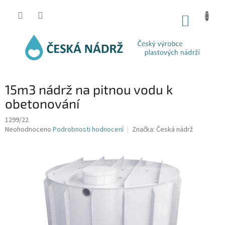
Přejít
na
NÁKUP
obsah
KOŠÍK
15m3 nádrž na pitnou vodu k
obetonování
1299/22
Průměrné
Neohodnoceno
Podrobnosti hodnocení
Značka:
Česká nádrž
hodnocení
produktu
je
0,0
z
5
hvězdiček.