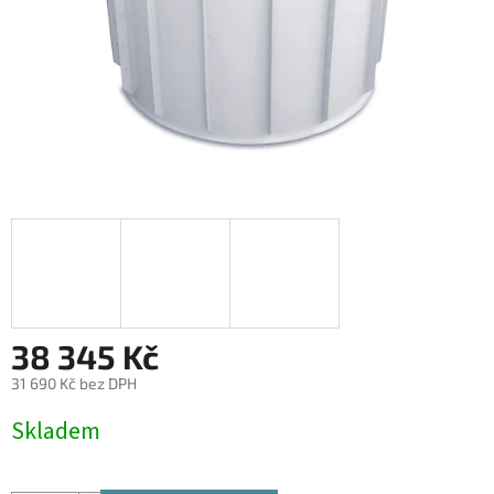
38 345 Kč
31 690 Kč bez DPH
Měrná
Skladem
cena: