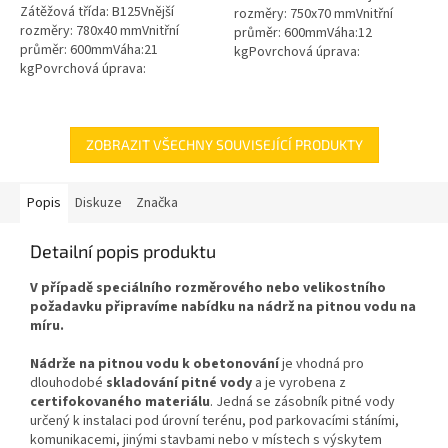
Zátěžová třída: B125Vnější
rozměry: 750x70 mmVnitřní
rozměry: 780x40 mmVnitřní
průměr: 600mmVáha:12
průměr: 600mmVáha:21
kgPovrchová úprava:
kgPovrchová úprava:
protiskluzBarva: zelenámateriál:
protiskluzBarva: černáPoklop je
PEPoklop je vybaven 2 šrouby
vybaven 2 nerezovými šrouby.
pro uzamčení/zajištění...
ZOBRAZIT VŠECHNY SOUVISEJÍCÍ PRODUKTY
Popis
Diskuze
Značka
Detailní popis produktu
V případě speciálního rozměrového nebo velikostního
požadavku připravíme nabídku na nádrž na pitnou vodu na
míru.
Nádrže na pitnou vodu k obetonování
je vhodná pro
dlouhodobé
skladování pitné vody
a je vyrobena z
certifokovaného materiálu
. Jedná se zásobník pitné vody
určený k instalaci pod úrovní terénu, pod parkovacími stáními,
komunikacemi, jinými stavbami nebo v místech s výskytem