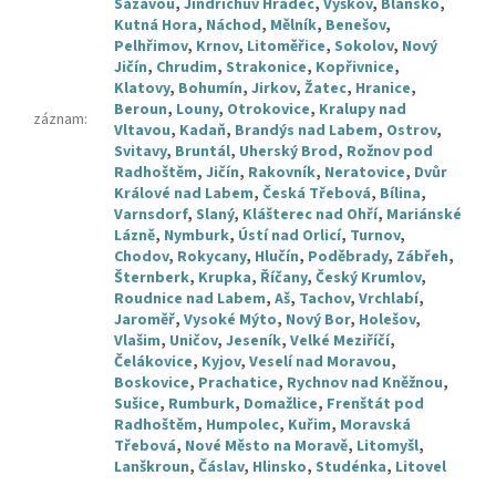
Sázavou
,
Jindřichův Hradec
,
Vyškov
,
Blansko
,
Kutná Hora
,
Náchod
,
Mělník
,
Benešov
,
Pelhřimov
,
Krnov
,
Litoměřice
,
Sokolov
,
Nový
Jičín
,
Chrudim
,
Strakonice
,
Kopřivnice
,
Klatovy
,
Bohumín
,
Jirkov
,
Žatec
,
Hranice
,
Beroun
,
Louny
,
Otrokovice
,
Kralupy nad
záznam
:
Vltavou
,
Kadaň
,
Brandýs nad Labem
,
Ostrov
,
Svitavy
,
Bruntál
,
Uherský Brod
,
Rožnov pod
Radhoštěm
,
Jičín
,
Rakovník
,
Neratovice
,
Dvůr
Králové nad Labem
,
Česká Třebová
,
Bílina
,
Varnsdorf
,
Slaný
,
Klášterec nad Ohří
,
Mariánské
Lázně
,
Nymburk
,
Ústí nad Orlicí
,
Turnov
,
Chodov
,
Rokycany
,
Hlučín
,
Poděbrady
,
Zábřeh
,
Šternberk
,
Krupka
,
Říčany
,
Český Krumlov
,
Roudnice nad Labem
,
Aš
,
Tachov
,
Vrchlabí
,
Jaroměř
,
Vysoké Mýto
,
Nový Bor
,
Holešov
,
Vlašim
,
Uničov
,
Jeseník
,
Velké Meziříčí
,
Čelákovice
,
Kyjov
,
Veselí nad Moravou
,
Boskovice
,
Prachatice
,
Rychnov nad Kněžnou
,
Sušice
,
Rumburk
,
Domažlice
,
Frenštát pod
Radhoštěm
,
Humpolec
,
Kuřim
,
Moravská
Třebová
,
Nové Město na Moravě
,
Litomyšl
,
Lanškroun
,
Čáslav
,
Hlinsko
,
Studénka
,
Litovel