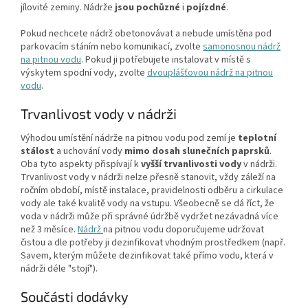
jílovité zeminy. Nádrže
jsou
pochůzné
i
pojízdné
.
Pokud nechcete nádrž obetonovávat a nebude umístěna pod
parkovacím stáním nebo komunikací, zvolte
samonosnou nádrž
na pitnou vodu
. Pokud ji potřebujete instalovat v místě s
výskytem spodní vody, zvolte
dvouplášťovou nádrž na pitnou
vodu
.
Trvanlivost vody v nádrži
Výhodou umístění nádrže na pitnou vodu pod zemí je
teplotní
stálost
a uchování vody
mimo dosah slunečních paprsků
.
Oba tyto aspekty přispívají k
vyšší trvanlivosti vody
v nádrži.
Trvanlivost vody v nádrži nelze přesně stanovit, vždy záleží na
ročním období, místě instalace, pravidelnosti odběru a cirkulace
vody ale také kvalitě vody na vstupu. Všeobecně se dá říct, že
voda v nádrži může při správné údržbě vydržet nezávadná více
než 3 měsíce.
Nádrž
na pitnou vodu doporučujeme udržovat
čistou a dle potřeby ji dezinfikovat vhodným prostředkem (např.
Savem, kterým můžete dezinfikovat také přímo vodu, která v
nádrži déle "stojí").
Součásti dodávky