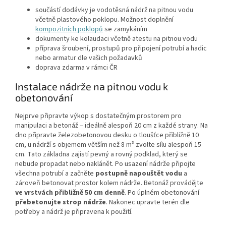
součástí dodávky je vodotěsná nádrž na pitnou vodu
včetně plastového poklopu. Možnost doplnění
kompozitních poklopů
se zamykáním
dokumenty ke kolaudaci včetně atestu na pitnou vodu
příprava šroubení, prostupů pro připojení potrubí a hadic
nebo armatur dle vašich požadavků
doprava zdarma v rámci ČR
Instalace nádrže na pitnou vodu k
obetonování
Nejprve připravte výkop s dostatečným prostorem pro
manipulaci a betonáž – ideálně alespoň 20 cm z každé strany. Na
dno připravte železobetonovou desku o tloušťce přibližně 10
cm, u nádrží s objemem větším než 8 m³ zvolte sílu alespoň 15
cm. Tato základna zajistí pevný a rovný podklad, který se
nebude propadat nebo naklánět. Po usazení nádrže připojte
všechna potrubí a začněte
postupně napouštět vodu
a
zároveň betonovat prostor kolem nádrže. Betonáž provádějte
ve vrstvách přibližně 50 cm denně
. Po úplném obetonování
přebetonujte strop nádrže
. Nakonec upravte terén dle
potřeby a nádrž je připravena k použití.