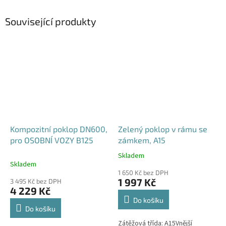
Související produkty
Kompozitní poklop DN600,
Zelený poklop v rámu se
pro OSOBNÍ VOZY B125
zámkem, A15
Skladem
Průměrné
Skladem
hodnocení
1 650 Kč bez DPH
produktu
1 997 Kč
3 495 Kč bez DPH
je
4 229 Kč
4,6
Do košíku
z
Do košíku
5
Zátěžová třída: A15Vnější
hvězdiček.