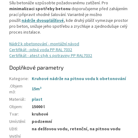
Sílu betonáže uzpůsobte požadovanému zatížení. Pro
minimalizaci spotřeby betonu
doporučujeme před zahájením
prací připravit vhodné šalování. Variantně je možno
použít
nádrže dvouplášťové
, kde druhý plášť vymezuje prostor
pro beton, snižuje jeho spotřebu a zrychluje a zjednodušuje celý
proces instalace.
Nádrž k obetonování - montážní návod
Certifikát - pitná voda PP RAL 7032
Certifikát - atest styk s potraviny PP RAL7032
Doplňkové parametry
Kategorie
:
Kruhové nádrže na pitnou vodu k obetonování
.Objem
15m³
m3
:
Materiál:
:
plast
Objem
:
15000 l
Tvar
:
kruhové
Umístění
:
podzemní
Užití
:
na dešťovou vodu, retenční, na pitnou vodu
Vnitřní