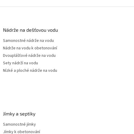
Z
á
p
a
Nádrže na dešťovou vodu
t
Samonostné nádrže na vodu
í
Nádrže na vodu k obetonování
Dvouplášťové nádrže na vodu
Sety nádrží na vodu
Nízké a ploché nádrže na vodu
Jímky a septiky
Samonostné jímky
Jímky k obetonování