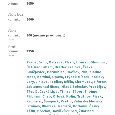
průměr
3050
[mm]
:
Výška bez
komínku
2000
[mm]
:
Výška
komínku
200 (možno prodloužit)
[mm]
:
Vnější
průměr
3250
[mm]
:
Praha
,
Brno
,
Ostrava
,
Plzeň
,
Liberec
,
Olomouc
,
Ústí nad Labem
,
Hradec Králové
,
České
Budějovice
,
Pardubice
,
Havířov
,
Zlín
,
Kladno
,
Most
,
Karviná
,
Opava
,
Frýdek-Místek
,
Karlovy
Vary
,
Jihlava
,
Teplice
,
Děčín
,
Chomutov
,
Přerov
,
Jablonec nad Nisou
,
Mladá Boleslav
,
Prostějov
,
Třebíč
,
Česká Lípa
,
Třinec
,
Tábor
,
Znojmo
,
Příbram
,
Cheb
,
Orlová
,
Kolín
,
Trutnov
,
Písek
,
Kroměříž
,
Šumperk
,
Vsetín
,
Valašské Meziříčí
,
Litvínov
,
Uherské Hradiště
,
Hodonín
,
Český
Těšín
,
Břeclav
,
Havlíčkův Brod
,
Žďár nad