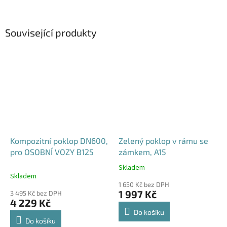
Související produkty
Kompozitní poklop DN600,
Zelený poklop v rámu se
pro OSOBNÍ VOZY B125
zámkem, A15
Skladem
Průměrné
Skladem
hodnocení
1 650 Kč bez DPH
produktu
1 997 Kč
3 495 Kč bez DPH
je
4 229 Kč
4,6
Do košíku
z
Do košíku
5