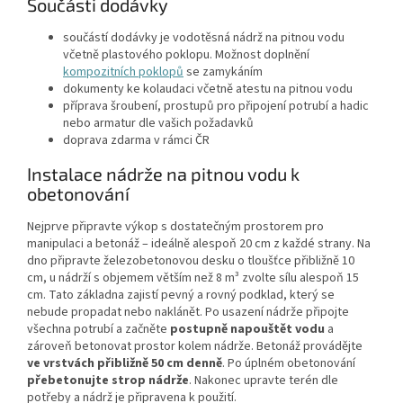
Součásti dodávky
součástí dodávky je vodotěsná nádrž na pitnou vodu
včetně plastového poklopu. Možnost doplnění
kompozitních poklopů
se zamykáním
dokumenty ke kolaudaci včetně atestu na pitnou vodu
příprava šroubení, prostupů pro připojení potrubí a hadic
nebo armatur dle vašich požadavků
doprava zdarma v rámci ČR
Instalace nádrže na pitnou vodu k
obetonování
Nejprve připravte výkop s dostatečným prostorem pro
manipulaci a betonáž – ideálně alespoň 20 cm z každé strany. Na
dno připravte železobetonovou desku o tloušťce přibližně 10
cm, u nádrží s objemem větším než 8 m³ zvolte sílu alespoň 15
cm. Tato základna zajistí pevný a rovný podklad, který se
nebude propadat nebo naklánět. Po usazení nádrže připojte
všechna potrubí a začněte
postupně napouštět vodu
a
zároveň betonovat prostor kolem nádrže. Betonáž provádějte
ve vrstvách přibližně 50 cm denně
. Po úplném obetonování
přebetonujte strop nádrže
. Nakonec upravte terén dle
potřeby a nádrž je připravena k použití.