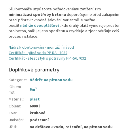
Sílu betonáže uzpůsobte požadovanému zatížení. Pro
minimalizaci spotřeby betonu
doporučujeme před zahájením
prací připravit vhodné šalování. Variantně je možno
použít
nádrže dvouplášťové
, kde druhý plášť vymezuje prostor
pro beton, snižuje jeho spotřebu a zrychluje a zjednodušuje celý
proces instalace.
Nádrž k obetonování - montážní návod
Certifikát - pitná voda PP RAL 7032
Certifikát - atest styk s potraviny PP RAL7032
Doplňkové parametry
Kategorie
:
Nádrže na pitnou vodu
.Objem
6m³
m3
:
Materiál:
:
plast
Objem
:
6000 l
Tvar
:
kruhové
Umístění
:
podzemní
Užití
:
na dešťovou vodu, retenční, na pitnou vodu