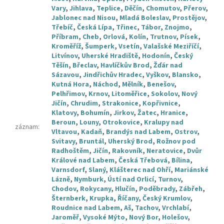
Vary
,
Jihlava
,
Teplice
,
Děčín
,
Chomutov
,
Přerov
,
Jablonec nad Nisou
,
Mladá Boleslav
,
Prostějov
,
Třebíč
,
Česká Lípa
,
Třinec
,
Tábor
,
Znojmo
,
Příbram
,
Cheb
,
Orlová
,
Kolín
,
Trutnov
,
Písek
,
Kroměříž
,
Šumperk
,
Vsetín
,
Valašské Meziříčí
,
Litvínov
,
Uherské Hradiště
,
Hodonín
,
Český
Těšín
,
Břeclav
,
Havlíčkův Brod
,
Žďár nad
Sázavou
,
Jindřichův Hradec
,
Vyškov
,
Blansko
,
Kutná Hora
,
Náchod
,
Mělník
,
Benešov
,
Pelhřimov
,
Krnov
,
Litoměřice
,
Sokolov
,
Nový
Jičín
,
Chrudim
,
Strakonice
,
Kopřivnice
,
Klatovy
,
Bohumín
,
Jirkov
,
Žatec
,
Hranice
,
Beroun
,
Louny
,
Otrokovice
,
Kralupy nad
záznam
:
Vltavou
,
Kadaň
,
Brandýs nad Labem
,
Ostrov
,
Svitavy
,
Bruntál
,
Uherský Brod
,
Rožnov pod
Radhoštěm
,
Jičín
,
Rakovník
,
Neratovice
,
Dvůr
Králové nad Labem
,
Česká Třebová
,
Bílina
,
Varnsdorf
,
Slaný
,
Klášterec nad Ohří
,
Mariánské
Lázně
,
Nymburk
,
Ústí nad Orlicí
,
Turnov
,
Chodov
,
Rokycany
,
Hlučín
,
Poděbrady
,
Zábřeh
,
Šternberk
,
Krupka
,
Říčany
,
Český Krumlov
,
Roudnice nad Labem
,
Aš
,
Tachov
,
Vrchlabí
,
Jaroměř
,
Vysoké Mýto
,
Nový Bor
,
Holešov
,