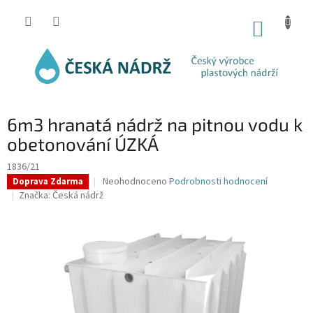
Přejít
na
NÁKUP
obsah
KOŠÍK
6m3 hranatá nádrž na pitnou vodu k
obetonování ÚZKÁ
1836/21
Průměrné
Neohodnoceno
Podrobnosti hodnocení
Doprava Zdarma
hodnocení
Značka:
Česká nádrž
produktu
je
0,0
z
5
hvězdiček.