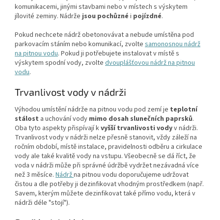
komunikacemi, jinými stavbami nebo v místech s výskytem
jílovité zeminy. Nádrže
jsou
pochůzné
i
pojízdné
.
Pokud nechcete nádrž obetonovávat a nebude umístěna pod
parkovacím stáním nebo komunikací, zvolte
samonosnou nádrž
na pitnou vodu
. Pokud ji potřebujete instalovat v místě s
výskytem spodní vody, zvolte
dvouplášťovou nádrž na pitnou
vodu
.
Trvanlivost vody v nádrži
Výhodou umístění nádrže na pitnou vodu pod zemí je
teplotní
stálost
a uchování vody
mimo dosah slunečních paprsků
.
Oba tyto aspekty přispívají k
vyšší trvanlivosti vody
v nádrži.
Trvanlivost vody v nádrži nelze přesně stanovit, vždy záleží na
ročním období, místě instalace, pravidelnosti odběru a cirkulace
vody ale také kvalitě vody na vstupu. Všeobecně se dá říct, že
voda v nádrži může při správné údržbě vydržet nezávadná více
než 3 měsíce.
Nádrž
na pitnou vodu doporučujeme udržovat
čistou a dle potřeby ji dezinfikovat vhodným prostředkem (např.
Savem, kterým můžete dezinfikovat také přímo vodu, která v
nádrži déle "stojí").