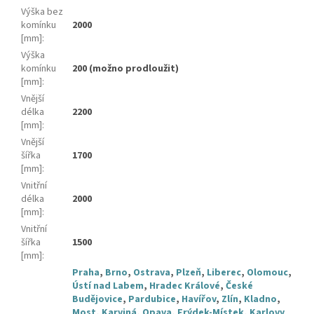
Výška bez
komínku
2000
[mm]
:
Výška
komínku
200 (možno prodloužit)
[mm]
:
Vnější
délka
2200
[mm]
:
Vnější
šířka
1700
[mm]
:
Vnitřní
délka
2000
[mm]
:
Vnitřní
šířka
1500
[mm]
:
Praha
,
Brno
,
Ostrava
,
Plzeň
,
Liberec
,
Olomouc
,
Ústí nad Labem
,
Hradec Králové
,
České
Budějovice
,
Pardubice
,
Havířov
,
Zlín
,
Kladno
,
Most
,
Karviná
,
Opava
,
Frýdek-Místek
,
Karlovy