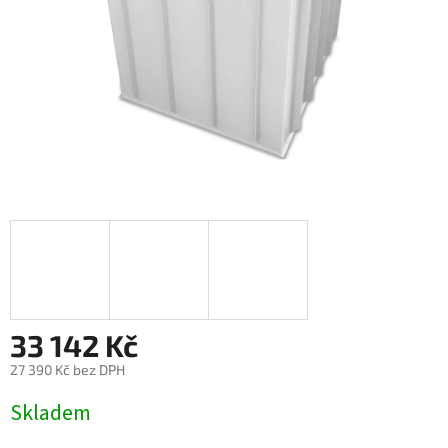
33 142 Kč
27 390 Kč bez DPH
Měrná
Skladem
cena: