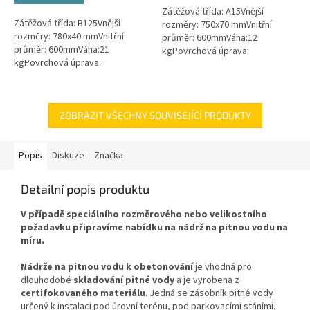
Zátěžová třída: A15Vnější
hvězdiček.
Zátěžová třída: B125Vnější
rozměry: 750x70 mmVnitřní
rozměry: 780x40 mmVnitřní
průměr: 600mmVáha:12
průměr: 600mmVáha:21
kgPovrchová úprava:
kgPovrchová úprava:
protiskluzBarva: zelenámateriál:
protiskluzBarva: černáPoklop je
PEPoklop je vybaven 2 šrouby
vybaven 2 nerezovými šrouby.
pro uzamčení/zajištění...
ZOBRAZIT VŠECHNY SOUVISEJÍCÍ PRODUKTY
Popis
Diskuze
Značka
Detailní popis produktu
V případě speciálního rozměrového nebo velikostního
požadavku připravíme nabídku na nádrž na pitnou vodu na
míru.
Nádrže na pitnou vodu k obetonování
je vhodná pro
dlouhodobé
skladování pitné vody
a je vyrobena z
certifokovaného materiálu
. Jedná se zásobník pitné vody
určený k instalaci pod úrovní terénu, pod parkovacími stáními,