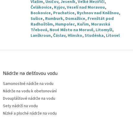
Vlašim
,
Uničov
,
Jeseník
,
Velké Meziříčí
,
Čelákovice
,
Kyjov
,
Veselí nad Moravou
,
Boskovice
,
Prachatice
,
Rychnov nad Kněžnou
,
Sušice
,
Rumburk
,
Domažlice
,
Frenštát pod
Radhoštěm
,
Humpolec
,
Kuřim
,
Moravská
Třebová
,
Nové Město na Moravě
,
Litomyšl
,
Lanškroun
,
Čáslav
,
Hlinsko
,
Studénka
,
Litovel
Z
á
p
a
Nádrže na dešťovou vodu
t
Samonostné nádrže na vodu
í
Nádrže na vodu k obetonování
Dvouplášťové nádrže na vodu
Sety nádrží na vodu
Nízké a ploché nádrže na vodu