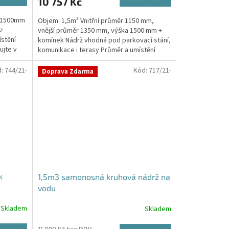
10 757 Kč
a 1500mm
Objem: 1,5m³ Vnitřní průměr 1150 mm,
z
vnější průměr 1350 mm, výška 1500 mm +
stění
komínek Nádrž vhodná pod parkovací stání,
ujte v
komunikace i terasy Průměr a umístění
přítoku/ů, odtoku/ů...
d:
744/21-
Kód:
717/21-
Doprava Zdarma
k
1,5m3 samonosná kruhová nádrž na
vodu
Skladem
Skladem
Průměrné
hodnocení