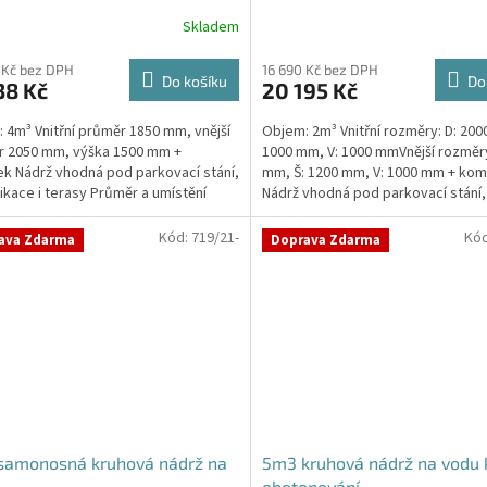
Skladem
 Kč bez DPH
16 690 Kč bez DPH
Do košíku
Do
38 Kč
20 195 Kč
 4m³ Vnitřní průměr 1850 mm, vnější
Objem: 2m³ Vnitřní rozměry: D: 200
r 2050 mm, výška 1500 mm +
1000 mm, V: 1000 mmVnější rozměry
k Nádrž vhodná pod parkovací stání,
mm, Š: 1200 mm, V: 1000 mm + kom
kace i terasy Průměr a umístění
Nádrž vhodná pod parkovací stání,
u/ů, odtoku/ů...
komunikace i terasy...
Kód:
719/21-
Kó
ava Zdarma
Doprava Zdarma
samonosná kruhová nádrž na
5m3 kruhová nádrž na vodu 
obetonování