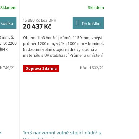
Skladem
Skladem
16 890 Kč bez DPH
 košíku
Do košíku
20 437 Kč
0 mm, Š:
Objem: 1m3 Vnitřní průměr 1150 mm, vnější
: D: 2200
průměr 1200 mm, výška 1000 mm + komínek
ínek
Nadzemní volně stojící nádrž vyrobená z
materiálu s UV stabilizací.Průměr a umístění
přítoku/ů,...
d:
749/21-
Kód:
1602/21
Doprava Zdarma
k
1m3 nadzemní volně stojící nádrž s