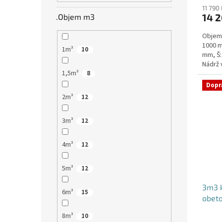
11 790
14 2
.Objem m3
Objem:
1000 m
1m³
10
mm, Š:
Nádrž 
1,5m³
komuni
8
Dopr
2m³
12
3m³
12
4m³
12
5m³
12
3m3 k
6m³
15
obet
8m³
10