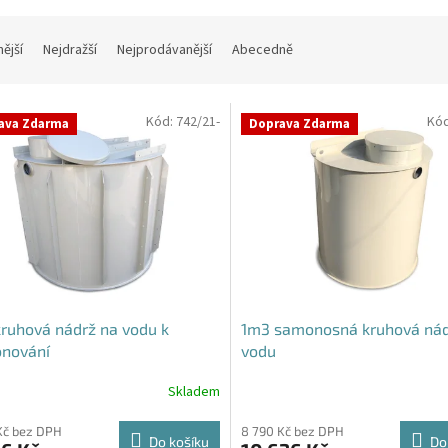
nější
Nejdražší
Nejprodávanější
Abecedně
Kód:
742/21-
Kó
ava Zdarma
Doprava Zdarma
ruhová nádrž na vodu k
1m3 samonosná kruhová nád
onování
vodu
Skladem
rné
Průměrné
cení
hodnocení
ktu
produktu
Kč bez DPH
8 790 Kč bez DPH
Do košíku
Do