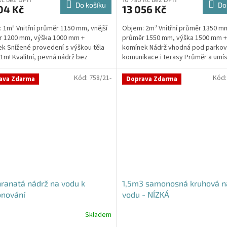
ktu
Do košíku
Do
04 Kč
13 056 Kč
 1m³ Vnitřní průměr 1150 mm, vnější
Objem: 2m³ Vnitřní průměr 1350 mm
r 1200 mm, výška 1000 mm +
průměr 1550 mm, výška 1500 mm +
k Snížené provedení s výškou těla
komínek Nádrž vhodná pod parkova
ček.
1m! Kvalitní, pevná nádrž bez
komunikace i terasy Průměr a umís
y obetonování Průměr...
přítoku/ů, odtoku/ů...
Kód:
758/21-
Kód
ava Zdarma
Doprava Zdarma
ranatá nádrž na vodu k
1,5m3 samonosná kruhová n
onování
vodu - NÍZKÁ
Skladem
Průměrné
hodnocení