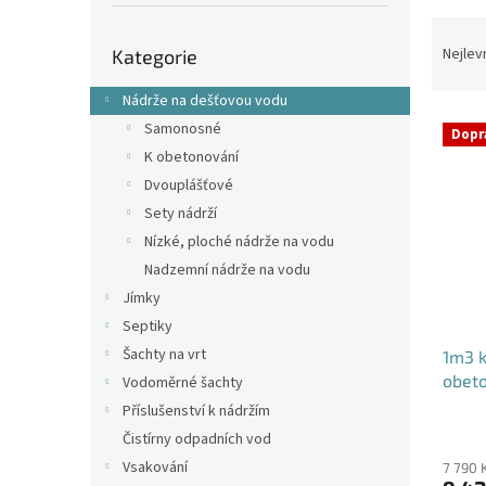
p
a
Ř
Přeskočit
n
a
Nejlev
Kategorie
kategorie
e
z
l
e
Nádrže na dešťovou vodu
V
n
Samonosné
Dopr
ý
í
K obetonování
p
p
Dvouplášťové
i
r
Sety nádrží
s
o
p
d
Nízké, ploché nádrže na vodu
r
u
Nadzemní nádrže na vodu
o
k
Jímky
d
t
Septiky
u
ů
Šachty na vrt
1m3 k
k
obet
t
Vodoměrné šachty
ů
Příslušenství k nádržím
Průmě
Čistírny odpadních vod
hodno
Vsakování
produ
7 790 