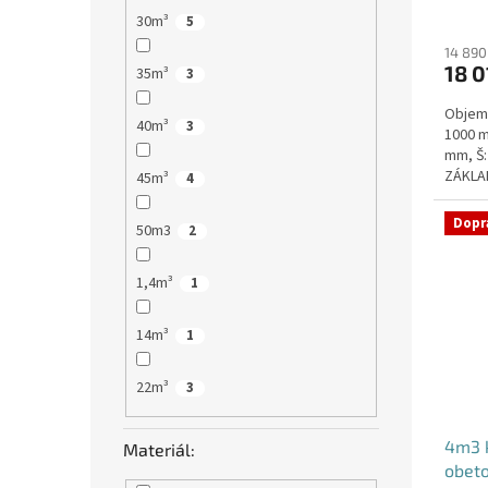
Průmě
30m³
5
hodno
produ
14 890
18 0
je
35m³
3
5,0
Objem:
z
40m³
3
1000 m
5
mm, Š:
hvězdi
ZÁKLAD
45m³
4
VYSTUŽ
Dopr
50m3
2
1,4m³
1
14m³
1
22m³
3
4m3 k
Materiál:
obet