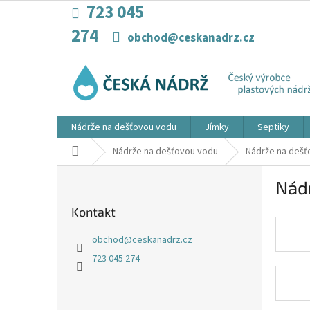
Přejít
723 045
na
274
obsah
obchod@ceskanadrz.cz
Nádrže na dešťovou vodu
Jímky
Septiky
Domů
Nádrže na dešťovou vodu
Nádrže na dešť
P
Nád
o
s
Kontakt
t
r
obchod
@
ceskanadrz.cz
a
723 045 274
n
n
í