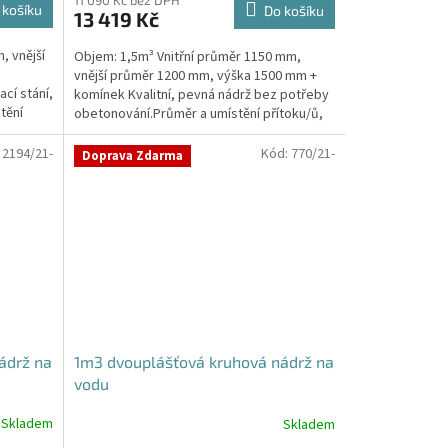
produktu
11 090 Kč bez DPH
 košíku
Do košíku
13 419 Kč
je
4,3
, vnější
Objem: 1,5m³ Vnitřní průměr 1150 mm,
z
vnější průměr 1200 mm, výška 1500 mm +
5
cí stání,
komínek Kvalitní, pevná nádrž bez potřeby
hvězdiček.
tění
obetonování.Průměr a umístění přítoku/ů,
odtoku/ů apod....
:
2194/21-
Kód:
770/21-
Doprava Zdarma
ádrž na
1m3 dvouplášťová kruhová nádrž na
vodu
Skladem
Skladem