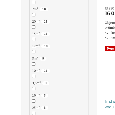
13 290
7m³
10
16 0
20m³
13
Objem:
průmě
komíne
15m³
11
komuni
přítok
12m³
10
Dopr
9m³
9
10m³
11
3,5m³
3
16m³
3
1m3 
vodu
25m³
3