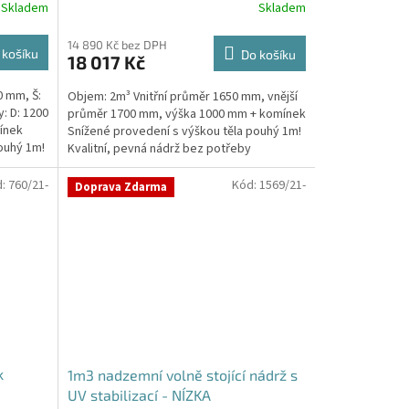
Skladem
Skladem
14 890 Kč bez DPH
 košíku
Do košíku
18 017 Kč
0 mm, Š:
Objem: 2m³ Vnitřní průměr 1650 mm, vnější
: D: 1200
průměr 1700 mm, výška 1000 mm + komínek
ínek
Snížené provedení s výškou těla pouhý 1m!
ouhý 1m!
Kvalitní, pevná nádrž bez potřeby
obetonování Průměr...
d:
760/21-
Kód:
1569/21-
Doprava Zdarma
k
1m3 nadzemní volně stojící nádrž s
UV stabilizací - NÍZKA