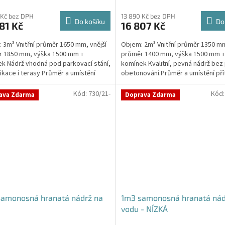
 Kč bez DPH
13 890 Kč bez DPH
Do košíku
Do
81 Kč
16 807 Kč
 3m³ Vnitřní průměr 1650 mm, vnější
Objem: 2m³ Vnitřní průměr 1350 mm
r 1850 mm, výška 1500 mm +
průměr 1400 mm, výška 1500 mm +
k Nádrž vhodná pod parkovací stání,
komínek Kvalitní, pevná nádrž bez
kace i terasy Průměr a umístění
obetonování.Průměr a umístění pří
u/ů, odtoku/ů...
odtoku/ů apod....
Kód:
730/21-
Kód
ava Zdarma
Doprava Zdarma
samonosná hranatá nádrž na
1m3 samonosná hranatá nád
vodu - NÍZKÁ