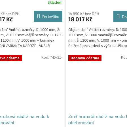
Skladem
rné
Průměrné
cení
hodnocení
ktu
produktu
 Kč bez DPH
14 890 Kč bez DPH
Do košíku
Do
17 Kč
18 017 Kč
je
4,7
 1m³ Vnitřní rozměry: D: 1000 mm, Š:
Objem: 1m³ Vnitřní rozměry: D: 100
z
m, V: 1000 mmVnější rozměry: D: 1200
1000 mm, V: 1000 mmVnější rozměry
5
 1200 mm, V: 1000 mm + komínek
mm, Š: 1200 mm, V: 1000 mm + kom
ček.
hvězdiček.
NÍ VARIANTA NÁDRŽE - VNĚJŠÍ
Snížené provedení s výškou těla p
ENÍ. NA PŘÁNÍ...
Kvalitní,...
Kód:
745/21-
Kó
ava Zdarma
Doprava Zdarma
ruhová nádrž na vodu k
2m3 hranatá nádrž na vodu 
onování
obetonování