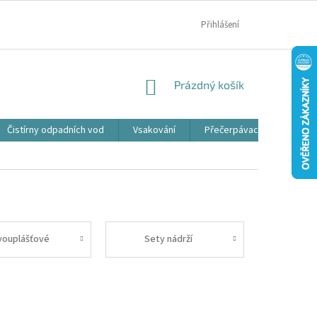
MOJE OBJEDNÁVKA
Přihlášení
NÁKUPNÍ
Prázdný košík
KOŠÍK
Čistírny odpadních vod
Vsakování
Přečerpávací jímky
vouplášťové
Sety nádrží