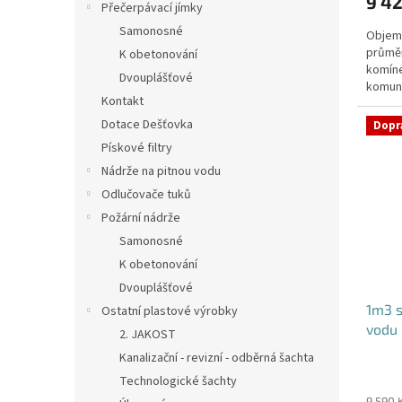
9 42
je
Přečerpávací jímky
5,0
Samonosné
Objem:
z
průmě
5
K obetonování
komíne
hvězdi
Dvouplášťové
komuni
Kontakt
přítok
Dotace Dešťovka
Dopr
Pískové filtry
Nádrže na pitnou vodu
Odlučovače tuků
Požární nádrže
Samonosné
K obetonování
Dvouplášťové
1m3 
Ostatní plastové výrobky
vodu 
2. JAKOST
Kanalizační - revizní - odběrná šachta
Průmě
Technologické šachty
hodno
9 590 