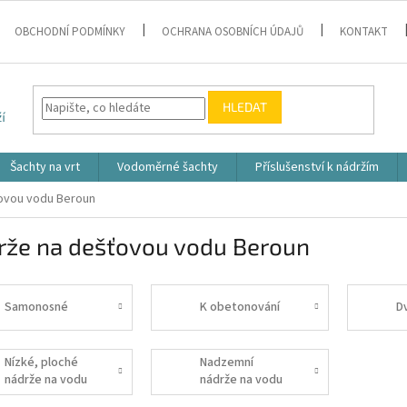
OBCHODNÍ PODMÍNKY
OCHRANA OSOBNÍCH ÚDAJŮ
KONTAKT
HLEDAT
Šachty na vrt
Vodoměrné šachty
Příslušenství k nádržím
ovou vodu Beroun
rže na dešťovou vodu Beroun
Samonosné
K obetonování
D
Nízké, ploché
Nadzemní
nádrže na vodu
nádrže na vodu