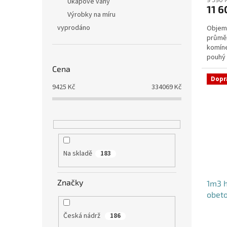
produ
Úkapové vany
11 6
je
Výrobky na míru
4,4
vyprodáno
Objem:
z
průmě
5
komíne
hvězdi
pouhý 
potřeb
Cena
Dopr
9425
Kč
334069
Kč
Na skladě
183
Značky
1m3 h
obet
Česká nádrž
186