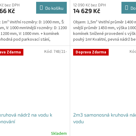
produktu
 Kč bez DPH
12 090 Kč bez DPH
Do košíku
Do
66 Kč
14 629 Kč
je
4,8
 1m³ Vnitřní rozměry: D: 1000 mm, Š:
Objem: 1,5m³ Vnitřní průměr 1400
z
m, V: 1000 mmVnější rozměry: D: 1200
vnější průměr 1450 mm, výška 100
5
 1200 mm, V: 1000 mm. + komínek
komínek Snížené provedení s výšk
hvězdiček.
vhodná pod parkovací stání,
pouhý 1m! Kvalitní, pevná nádrž be
kace i terasy...
potřeby obetonování...
Kód:
748/21-
Kó
ava Zdarma
Doprava Zdarma
ruhová nádrž na vodu k
2m3 samonosná kruhová ná
onování
vodu
Skladem