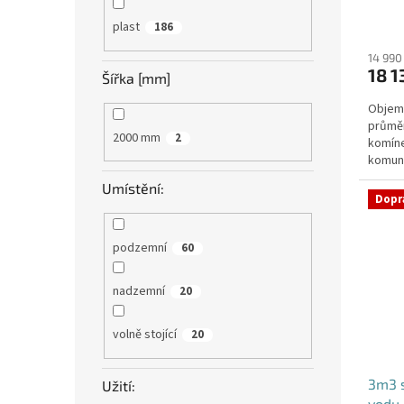
plast
186
14 990
18 1
Šířka [mm]
Objem:
průmě
2000 mm
2
komíne
komuni
přítok
Umístění:
Dopr
podzemní
60
nadzemní
20
volně stojící
20
3m3 
Užití:
vodu