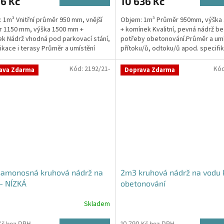
6 Kč
10 636 Kč
je
5,0
 1m³ Vnitřní průměr 950 mm, vnější
Objem: 1m³ Průměr 950mm, výšk
z
r 1150 mm, výška 1500 mm +
+ komínek Kvalitní, pevná nádrž be
5
k Nádrž vhodná pod parkovací stání,
potřeby obetonování.Průměr a umí
ček.
hvězdiček.
kace i terasy Průměr a umístění
přítoku/ů, odtoku/ů apod. specifik
u/ů, odtoku/ů...
poznámce (poslední krok...
Kód:
2192/21-
Kó
ava Zdarma
Doprava Zdarma
samonosná kruhová nádrž na
2m3 kruhová nádrž na vodu 
- NÍZKÁ
obetonování
Skladem
rné
cení
Kč bez DPH
10 790 Kč bez DPH