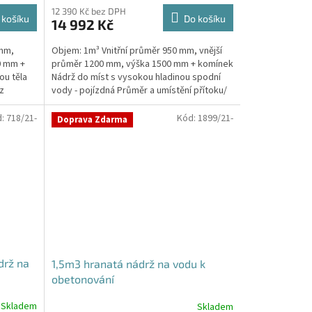
12 390 Kč bez DPH
 košíku
Do košíku
14 992 Kč
 mm,
Objem: 1m³ Vnitřní průměr 950 mm, vnější
0 mm +
průměr 1200 mm, výška 1500 mm + komínek
ou těla
Nádrž do míst s vysokou hladinou spodní
z
vody - pojízdná Průměr a umístění přítoku/
ů, odtoku/ů...
d:
718/21-
Kód:
1899/21-
Doprava Zdarma
drž na
1,5m3 hranatá nádrž na vodu k
obetonování
Skladem
Skladem