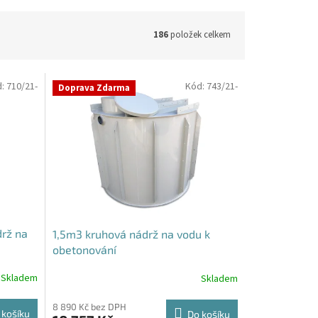
186
položek celkem
d:
710/21-
Kód:
743/21-
Doprava Zdarma
rž na
1,5m3 kruhová nádrž na vodu k
obetonování
Skladem
Skladem
8 890 Kč bez DPH
 košíku
Do košíku