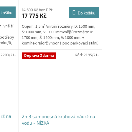
14 690 Kč bez DPH
 košíku
Do košíku
17 775 Kč
, vnější
Objem: 1,5m³ Vnitřní rozměry: D: 1500 mm,
Š: 1000 mm, V: 1000 mmVnější rozměry: D:
 potřeby
1700 mm, Š: 1200 mm, V: 1000 mm. +
toku/ů,
komínek Nádrž vhodná pod parkovací stání,
komunikace i...
:
2203/21-
Kód:
2195/21-
Doprava Zdarma
rž na
2m3 samonosná kruhová nádrž na
vodu - NÍZKÁ