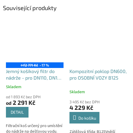
Související produkty
od
2 771 Kč
–17 %
Jemný košíkový filtr do
Kompozitní poklop DN600,
nádrže - pro DN110, DN125
pro OSOBNÍ VOZY B125
i DN160
Skladem
Průměrné
Skladem
hodnocení
od 1 893 Kč bez DPH
produktu
2 291 Kč
3 495 Kč bez DPH
od
je
4 229 Kč
4,6
DETAIL
z
Do košíku
5
Filtrační koš určený pro umístění
hvězdiček.
do nádrže na dešťovou vodu.
Zátěžová třída: B125Vnější