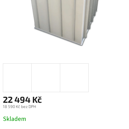
22 494 Kč
18 590 Kč bez DPH
Měrná
Skladem
cena: