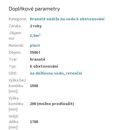
Doplňkové parametry
Kategorie
:
Hranaté nádrže na vodu k obetonování
Záruka
:
2 roky
.Objem
3,5m³
m3
:
Materiál:
:
plast
Objem
:
3500 l
Tvar
:
hranaté
Typ
:
k obetonování
Užití:
:
na dešťovou vodu
,
retenční
Výška bez
komínku
1500
[mm]
:
Výška
komínku
200 (možno prodloužit)
[mm]
:
Vnější
délka
1700
[mm]
: