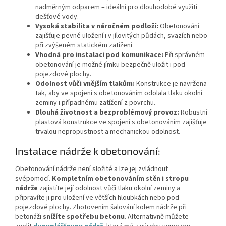
nadměrným odparem – ideální pro dlouhodobé využití
dešťové vody.
Vysoká stabilita v náročném podloží:
Obetonování
zajišťuje pevné uložení i v jílovitých půdách, svazích nebo
při zvýšeném statickém zatížení
Vhodná pro instalaci pod komunikace:
Při správném
obetonování je možné jímku bezpečně uložit i pod
pojezdové plochy.
Odolnost vůči vnějším tlakům:
Konstrukce je navržena
tak, aby ve spojení s obetonováním odolala tlaku okolní
zeminy i případnému zatížení z povrchu.
Dlouhá životnost a bezproblémový provoz:
Robustní
plastová konstrukce ve spojení s obetonováním zajišťuje
trvalou nepropustnost a mechanickou odolnost.
Instalace nádrže k obetonování:
Obetonování nádrže není složité a lze jej zvládnout
svépomocí.
Kompletním obetonováním stěn i stropu
nádrže
zajistíte její odolnost vůči tlaku okolní zeminy a
připravíte ji pro uložení ve větších hloubkách nebo pod
pojezdové plochy. Zhotovením šalování kolem nádrže při
betonáži
snížíte spotřebu betonu
. Alternativně můžete