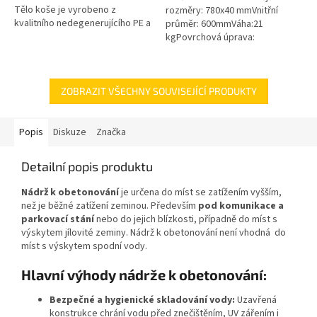
Tělo koše je vyrobeno z
rozměry: 780x40 mmVnitřní
kvalitního nedegenerujícího PE a
průměr: 600mmVáha:21
všechny kovové části jsou z
kgPovrchová úprava:
nerezové oceli! Koš Vám tak...
protiskluzBarva: černáPoklop je
vybaven 2 nerezovými šrouby.
ZOBRAZIT VŠECHNY SOUVISEJÍCÍ PRODUKTY
Popis
Diskuze
Značka
Detailní popis produktu
Nádrž k obetonování
je určena do míst se zatížením vyšším,
než je běžné zatížení zeminou. Především
pod komunikace a
parkovací stání
nebo do jejich blízkosti, případně do míst s
výskytem jílovité zeminy. Nádrž k obetonování není vhodná do
míst s výskytem spodní vody.
Hlavní výhody nádrže k obetonování:
Bezpečné a hygienické skladování vody:
Uzavřená
konstrukce chrání vodu před znečištěním, UV zářením i