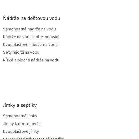
á
p
a
Nádrže na dešťovou vodu
t
Samonostné nádrže na vodu
í
Nádrže na vodu k obetonování
Dvouplášťové nádrže na vodu
Sety nádrží na vodu
Nízké a ploché nádrže na vodu
Jímky a septiky
Samonostné jímky
Jímky k obetonování
Dvouplášťové jímky