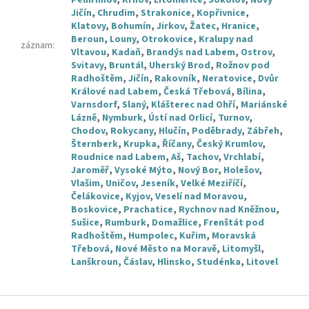
Pelhřimov
,
Krnov
,
Litoměřice
,
Sokolov
,
Nový
Jičín
,
Chrudim
,
Strakonice
,
Kopřivnice
,
Klatovy
,
Bohumín
,
Jirkov
,
Žatec
,
Hranice
,
Beroun
,
Louny
,
Otrokovice
,
Kralupy nad
záznam
:
Vltavou
,
Kadaň
,
Brandýs nad Labem
,
Ostrov
,
Svitavy
,
Bruntál
,
Uherský Brod
,
Rožnov pod
Radhoštěm
,
Jičín
,
Rakovník
,
Neratovice
,
Dvůr
Králové nad Labem
,
Česká Třebová
,
Bílina
,
Varnsdorf
,
Slaný
,
Klášterec nad Ohří
,
Mariánské
Lázně
,
Nymburk
,
Ústí nad Orlicí
,
Turnov
,
Chodov
,
Rokycany
,
Hlučín
,
Poděbrady
,
Zábřeh
,
Šternberk
,
Krupka
,
Říčany
,
Český Krumlov
,
Roudnice nad Labem
,
Aš
,
Tachov
,
Vrchlabí
,
Jaroměř
,
Vysoké Mýto
,
Nový Bor
,
Holešov
,
Vlašim
,
Uničov
,
Jeseník
,
Velké Meziříčí
,
Čelákovice
,
Kyjov
,
Veselí nad Moravou
,
Boskovice
,
Prachatice
,
Rychnov nad Kněžnou
,
Sušice
,
Rumburk
,
Domažlice
,
Frenštát pod
Radhoštěm
,
Humpolec
,
Kuřim
,
Moravská
Třebová
,
Nové Město na Moravě
,
Litomyšl
,
Lanškroun
,
Čáslav
,
Hlinsko
,
Studénka
,
Litovel
Z