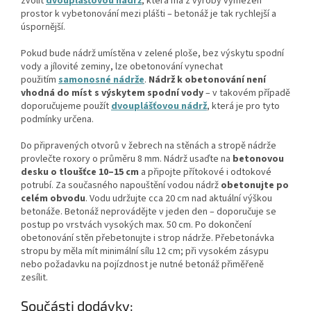
zvolit
dvouplášťovou nádrž
, která má z výroby vymezen
prostor k vybetonování mezi plášti – betonáž je tak rychlejší a
úspornější.
Pokud bude nádrž umístěna v zelené ploše, bez výskytu spodní
vody a jílovité zeminy, lze obetonování vynechat
použitím
samonosné nádrže
.
Nádrž k obetonování není
vhodná do míst s výskytem spodní vody
– v takovém případě
doporučujeme použít
dvouplášťovou nádrž
, která je pro tyto
podmínky určena.
Do připravených otvorů v žebrech na stěnách a stropě nádrže
provlečte roxory o průměru 8 mm. Nádrž usaďte na
betonovou
desku o tloušťce 10–15 cm
a připojte přítokové i odtokové
potrubí. Za současného napouštění vodou nádrž
obetonujte po
celém obvodu
. Vodu udržujte cca 20 cm nad aktuální výškou
betonáže. Betonáž neprovádějte v jeden den – doporučuje se
postup po vrstvách vysokých max. 50 cm. Po dokončení
obetonování stěn přebetonujte i strop nádrže. Přebetonávka
stropu by měla mít minimální sílu 12 cm; při vysokém zásypu
nebo požadavku na pojízdnost je nutné betonáž přiměřeně
zesílit.
Součásti dodávky: