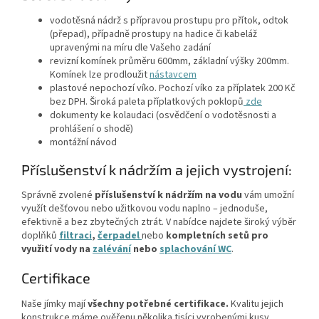
vodotěsná nádrž s přípravou prostupu pro přítok, odtok
(přepad), případně prostupy na hadice či kabeláž
upravenými na míru dle Vašeho zadání
revizní komínek průměru 600mm, základní výšky 200mm.
Komínek lze prodloužit
nástavcem
plastové nepochozí víko. Pochozí víko za příplatek 200 Kč
bez DPH. Široká paleta příplatkových poklopů
zde
dokumenty ke kolaudaci (osvědčení o vodotěsnosti a
prohlášení o shodě)
montážní návod
Příslušenství k nádržím a jejich vystrojení:
Správně zvolené
příslušenství k nádržím na vodu
vám umožní
využít dešťovou nebo užitkovou vodu naplno – jednoduše,
efektivně a bez zbytečných ztrát. V nabídce najdete široký výběr
doplňků
filtraci
,
čerpadel
nebo
kompletních setů
pro
využití vody na
zalévání
nebo
splachování WC
.
Certifikace
Naše jímky mají
všechny potřebné certifikace.
Kvalitu jejich
konstrukce máme ověřenu několika tisíci vyrobenými kusy.