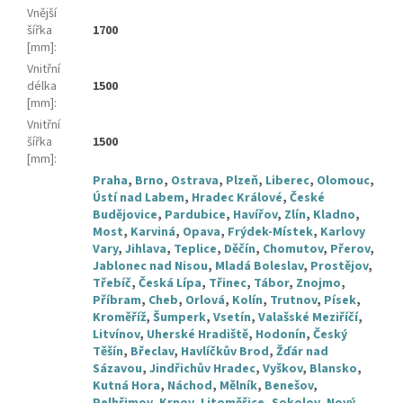
Vnější
šířka
1700
[mm]
:
Vnitřní
délka
1500
[mm]
:
Vnitřní
šířka
1500
[mm]
:
Praha
,
Brno
,
Ostrava
,
Plzeň
,
Liberec
,
Olomouc
,
Ústí nad Labem
,
Hradec Králové
,
České
Budějovice
,
Pardubice
,
Havířov
,
Zlín
,
Kladno
,
Most
,
Karviná
,
Opava
,
Frýdek-Místek
,
Karlovy
Vary
,
Jihlava
,
Teplice
,
Děčín
,
Chomutov
,
Přerov
,
Jablonec nad Nisou
,
Mladá Boleslav
,
Prostějov
,
Třebíč
,
Česká Lípa
,
Třinec
,
Tábor
,
Znojmo
,
Příbram
,
Cheb
,
Orlová
,
Kolín
,
Trutnov
,
Písek
,
Kroměříž
,
Šumperk
,
Vsetín
,
Valašské Meziříčí
,
Litvínov
,
Uherské Hradiště
,
Hodonín
,
Český
Těšín
,
Břeclav
,
Havlíčkův Brod
,
Žďár nad
Sázavou
,
Jindřichův Hradec
,
Vyškov
,
Blansko
,
Kutná Hora
,
Náchod
,
Mělník
,
Benešov
,