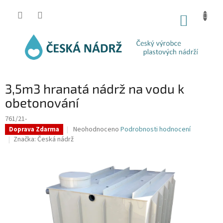
Přejít
na
NÁKUP
obsah
KOŠÍK
3,5m3 hranatá nádrž na vodu k
obetonování
761/21-
Průměrné
Neohodnoceno
Podrobnosti hodnocení
Doprava Zdarma
hodnocení
Značka:
Česká nádrž
produktu
je
0,0
z
5
hvězdiček.