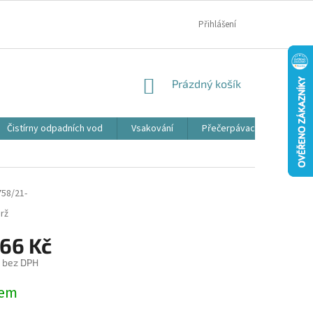
MOJE OBJEDNÁVKA
Přihlášení
NÁKUPNÍ
Prázdný košík
KOŠÍK
Čistírny odpadních vod
Vsakování
Přečerpávací jímky
758/21-
rž
266 Kč
č bez DPH
dem