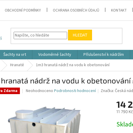
OBCHODNÍ PODMÍNKY
OCHRANA OSOBNÍCH ÚDAJŮ
KONTAKT
HLEDAT
Šachty na vrt
Vodoměrné šachty
Příslušenství k nádržím
Hranaté
1m3 hranatá nádrž na vodu k obetonování
 hranatá nádrž na vodu k obetonování
Průměrné
Neohodnoceno
Podrobnosti hodnocení
Značka:
Česká nád
va Zdarma
hodnocení
produktu
14 
je
11 790 K
0,0
z
Měrná
Skla
5
cena:
hvězdiček.