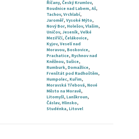
Říčany
,
Český Krumlov
,
Roudnice nad Labem
,
Aš
,
Tachov
,
Vrchlabí
,
Jaroměř
,
Vysoké Mýto
,
Nový Bor
,
Holešov
,
Vlašim
,
Uničov
,
Jeseník
,
Velké
Meziříčí
,
Čelákovice
,
Kyjov
,
Veselí nad
Moravou
,
Boskovice
,
Prachatice
,
Rychnov nad
Kněžnou
,
Sušice
,
Rumburk
,
Domažlice
,
Frenštát pod Radhoštěm
,
Humpolec
,
Kuřim
,
Moravská Třebová
,
Nové
Město na Moravě
,
Litomyšl
,
Lanškroun
,
Čáslav
,
Hlinsko
,
Studénka
,
Litovel