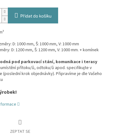
Přidat do košíku
m³
ozměry: D: 1000 mm, Š: 1000 mm, V: 1000 mm
změry: D: 1200 mm, Š: 1200 mm, V: 1000 mm. + komínek
odná pod parkovací stání, komunikace i terasy
umístění přítoku/ů, odtoku/ů apod. specifikujte v
(poslední krok objednávky). Připravíme je dle Vašeho
ku
ýrobek!
informace
ZEPTAT SE