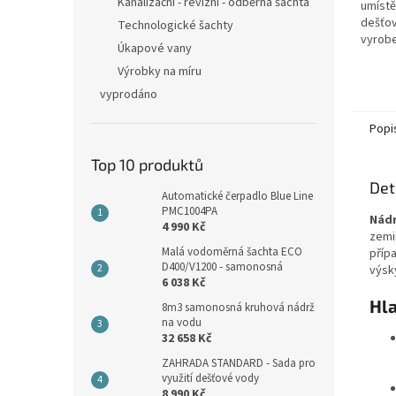
hvězdi
Kanalizační - revizní - odběrná šachta
umístě
dešťov
Technologické šachty
vyrobe
Úkapové vany
nedege
Výrobky na míru
kovové
oceli! 
vyprodáno
Popi
Top 10 produktů
Det
Automatické čerpadlo Blue Line
PMC1004PA
Nádr
4 990 Kč
zemi
Malá vodoměrná šachta ECO
příp
D400/V1200 - samonosná
výsk
6 038 Kč
Hla
8m3 samonosná kruhová nádrž
na vodu
32 658 Kč
ZAHRADA STANDARD - Sada pro
využití dešťové vody
8 990 Kč