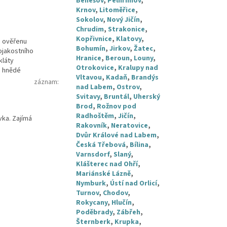
Benešov
,
Pelhřimov
,
Krnov
,
Litoměřice
,
Sokolov
,
Nový Jičín
,
Chrudim
,
Strakonice
,
Kopřivnice
,
Klatovy
,
e ověřenu
Bohumín
,
Jirkov
,
Žatec
,
ojakostního
Hranice
,
Beroun
,
Louny
,
kláty
Otrokovice
,
Kralupy nad
o hnědé
Vltavou
,
Kadaň
,
Brandýs
záznam
:
nad Labem
,
Ostrov
,
Svitavy
,
Bruntál
,
Uherský
Brod
,
Rožnov pod
Radhoštěm
,
Jičín
,
vka. Zajímá
Rakovník
,
Neratovice
,
Dvůr Králové nad Labem
,
Česká Třebová
,
Bílina
,
Varnsdorf
,
Slaný
,
Klášterec nad Ohří
,
Mariánské Lázně
,
Nymburk
,
Ústí nad Orlicí
,
Turnov
,
Chodov
,
Rokycany
,
Hlučín
,
Poděbrady
,
Zábřeh
,
Šternberk
,
Krupka
,