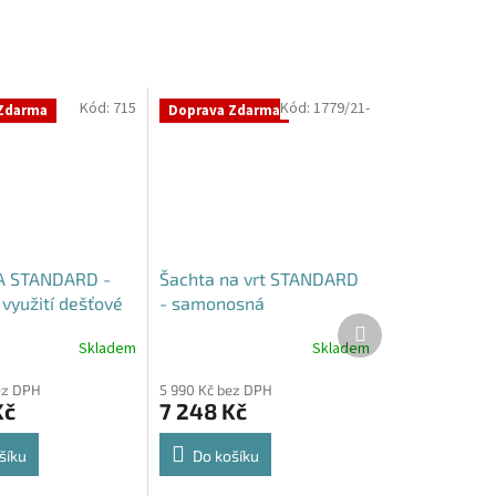
Kód:
715
Kód:
1779/21-
Zdarma
Doprava Zdarma
 STANDARD -
Šachta na vrt STANDARD
využití dešťové
- samonosná
Další
produkt
Skladem
Skladem
Průměrné
hodnocení
ez DPH
5 990 Kč bez DPH
produktu
Kč
7 248 Kč
je
4,3
z
šíku
Do košíku
5