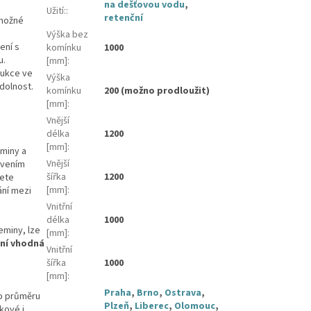
na dešťovou vodu
,
Užití:
:
retenční
 možné
Výška bez
ení s
komínku
1000
u.
[mm]
:
rukce ve
Výška
dolnost.
komínku
200 (možno prodloužit)
[mm]
:
Vnější
délka
1200
[mm]
:
eminy a
Vnější
ovením
šířka
1200
žete
[mm]
:
ání mezi
Vnitřní
délka
1000
eminy, lze
[mm]
:
ní vhodná
Vnitřní
šířka
1000
[mm]
:
Praha
,
Brno
,
Ostrava
,
 o průměru
Plzeň
,
Liberec
,
Olomouc
,
okové i