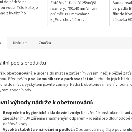
ček.
ní do nádrže na
Zátěžová třída: B125Vnější
Sada obsah
ou vodu. Tělo koše je
rozměry: 780x40 mmVnitřní
čerpadlo B
no z kvalitního
průměr: 600mmVáha:21
filtr dešťo
nerujícího PE a všechny
kgPovrchová úprava:
zásuvka HD
 části jsou z nerezové
protiskluzBarva: černáPoklop je
materiál
Koš Vám tak...
vybaven 2 nerezovými šrouby.
s
Diskuze
Značka
ailní popis produktu
ž k obetonování
je určena do míst se zatížením vyšším, než je běžné zatíž
nou. Především
pod komunikace a parkovací stání
nebo do jejich blízko
adně do míst s výskytem jílovité zeminy. Nádrž k obetonování není vhodná d
ytem spodní vody.
vní výhody nádrže k obetonování:
Bezpečné a hygienické skladování vody:
Uzavřená konstrukce chrání
znečištěním, UV zářením i nadměrným odparem – ideální pro dlouhodobé v
dešťové vody.
Vysoká stabilita v náročném podloží:
Obetonování zajišťuje pevné ulož