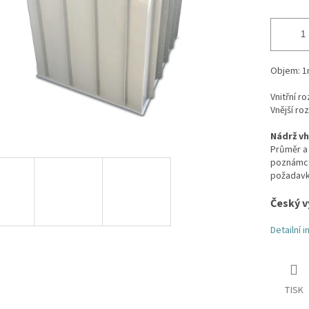
Objem: 1
Vnitřní r
Vnější ro
Nádrž vh
Průměr a 
poznámce 
požadav
Český v
Detailní 
TISK