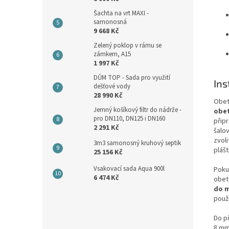
Šachta na vrt MAXI -
samonosná
9 668 Kč
Zelený poklop v rámu se
zámkem, A15
1 997 Kč
DŮM TOP - Sada pro využití
Ins
dešťové vody
28 990 Kč
Obet
Jemný košíkový filtr do nádrže -
obet
pro DN110, DN125 i DN160
přip
2 291 Kč
šalo
zvoli
3m3 samonosný kruhový septik
plášt
25 156 Kč
Vsakovací sada Aqua 900l
Poku
6 474 Kč
obet
do m
použ
Do p
8 mm