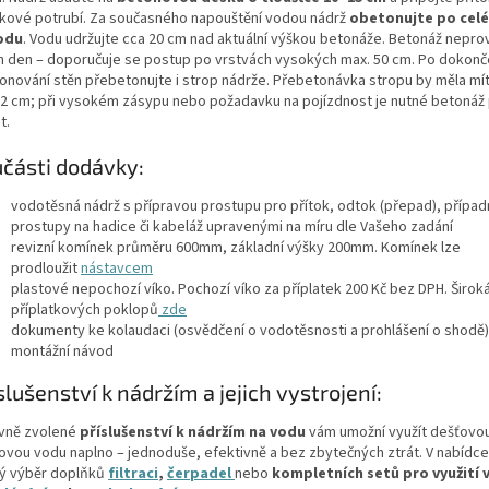
kové potrubí. Za současného napouštění vodou nádrž
obetonujte po cel
odu
. Vodu udržujte cca 20 cm nad aktuální výškou betonáže. Betonáž nepro
n den – doporučuje se postup po vrstvách vysokých max. 50 cm. Po dokonč
onování stěn přebetonujte i strop nádrže. Přebetonávka stropu by měla mít
 12 cm; při vysokém zásypu nebo požadavku na pojízdnost je nutné betonáž
t.
části dodávky:
vodotěsná nádrž s přípravou prostupu pro přítok, odtok (přepad), případ
prostupy na hadice či kabeláž upravenými na míru dle Vašeho zadání
revizní komínek průměru 600mm, základní výšky 200mm. Komínek lze
prodloužit
nástavcem
plastové nepochozí víko. Pochozí víko za příplatek 200 Kč bez DPH. Širok
příplatkových poklopů
zde
dokumenty ke kolaudaci (osvědčení o vodotěsnosti a prohlášení o shodě)
montážní návod
slušenství k nádržím a jejich vystrojení:
vně zvolené
příslušenství k nádržím na vodu
vám umožní využít dešťovo
kovou vodu naplno – jednoduše, efektivně a bez zbytečných ztrát. V nabídce
ký výběr doplňků
filtraci
,
čerpadel
nebo
kompletních setů
pro využití 