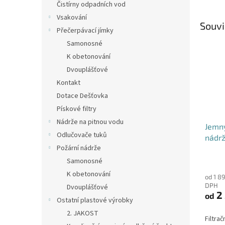
Čistírny odpadních vod
Vsakování
Souvi
Přečerpávací jímky
Samonosné
K obetonování
Dvouplášťové
Kontakt
Dotace Dešťovka
Pískové filtry
Nádrže na pitnou vodu
Jemný
Odlučovače tuků
nádrž
Požární nádrže
DN12
Průmě
Samonosné
hodno
K obetonování
od 1 8
produ
DPH
Dvouplášťové
je
2 
od
4,6
Ostatní plastové výrobky
z
2. JAKOST
5
Filtrač