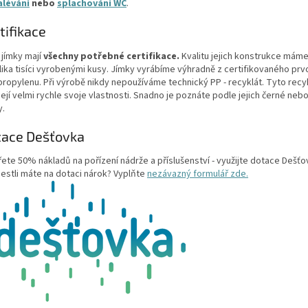
alévání
nebo
splachování WC
.
tifikace
jímky mají
všechny potřebné certifikace.
Kvalitu jejich konstrukce mám
lika tisíci vyrobenými kusy. Jímky vyrábíme výhradně z certifikovaného prv
propylenu. Při výrobě nikdy nepoužíváme technický PP - recyklát. Tyto recy
ejí velmi rychle svoje vlastnosti. Snadno je poznáte podle jejich černé neb
y.
tace Dešťovka
řete 50% nákladů na pořízení nádrže a příslušenství - využijte dotace Dešťo
jestli máte na dotaci nárok? Vyplňte
nezávazný formulář zde.