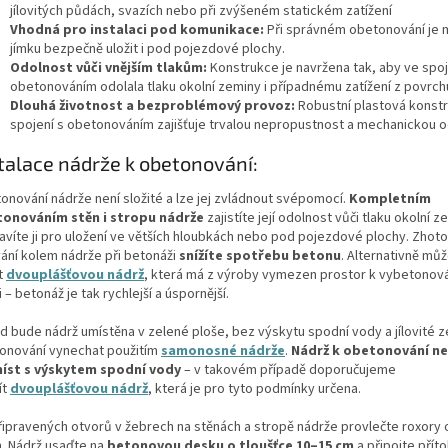
jílovitých půdách, svazích nebo při zvýšeném statickém zatížení
Vhodná pro instalaci pod komunikace:
Při správném obetonování je
jímku bezpečně uložit i pod pojezdové plochy.
Odolnost vůči vnějším tlakům:
Konstrukce je navržena tak, aby ve spoj
obetonováním odolala tlaku okolní zeminy i případnému zatížení z povrch
Dlouhá životnost a bezproblémový provoz:
Robustní plastová konst
spojení s obetonováním zajišťuje trvalou nepropustnost a mechanickou o
talace nádrže k obetonování:
onování nádrže není složité a lze jej zvládnout svépomocí.
Kompletním
onováním stěn i stropu nádrže
zajistíte její odolnost vůči tlaku okolní z
ravíte ji pro uložení ve větších hloubkách nebo pod pojezdové plochy. Zhot
vání kolem nádrže při betonáži
snížíte spotřebu betonu
. Alternativně mů
t
dvouplášťovou nádrž
, která má z výroby vymezen prostor k vybetonov
i – betonáž je tak rychlejší a úspornější.
d bude nádrž umístěna v zelené ploše, bez výskytu spodní vody a jílovité z
onování vynechat použitím
samonosné nádrže
.
Nádrž k obetonování ne
íst s výskytem spodní vody
– v takovém případě doporučujeme
ít
dvouplášťovou nádrž
, která je pro tyto podmínky určena.
řipravených otvorů v žebrech na stěnách a stropě nádrže provlečte roxory
. Nádrž usaďte na
betonovou desku o tloušťce 10–15 cm
a připojte přít