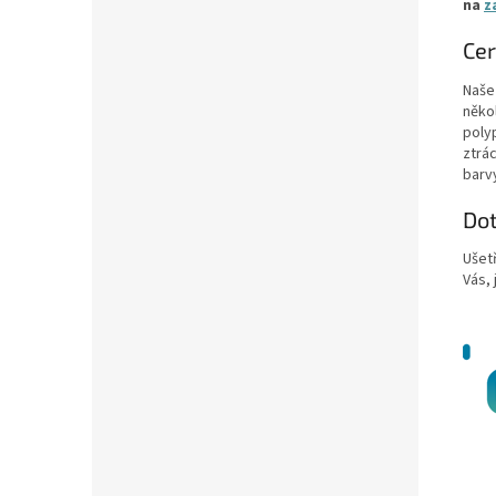
na
z
Cer
Naše 
něko
poly
ztrác
barv
Do
Ušet
Vás, 