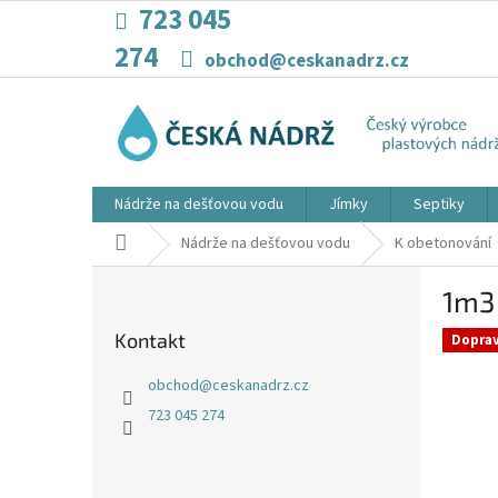
Přejít
723 045
na
274
obsah
obchod@ceskanadrz.cz
Nádrže na dešťovou vodu
Jímky
Septiky
Domů
Nádrže na dešťovou vodu
K obetonování
P
1m3
o
s
Kontakt
Dopra
t
r
obchod
@
ceskanadrz.cz
a
723 045 274
n
n
í