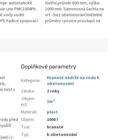
hvězdiček.
uje: automatické
Vnitřní průměr 800 mm, výška
lue Line PMC1004PA
1000 mm. Samonosná šachta na
vé vody vodní
vrt - bez obetonování.Volitelné
PE hadice spojovací
průměry i pozice prostupů na
pažení vrtu, hadice i elektřinu -
požadované průměry...
Doplňkové parametry
ení
Hranaté nádrže na vodu k
Kategorie
:
sti,
obetonování
o míst s
Záruka
:
2 roky
.Objem
1m³
m3
:
Materiál:
:
plast
 vodu před
Objem
:
1000 l
yužití
Tvar
:
hranaté
Typ
:
k obetonování
ení i v