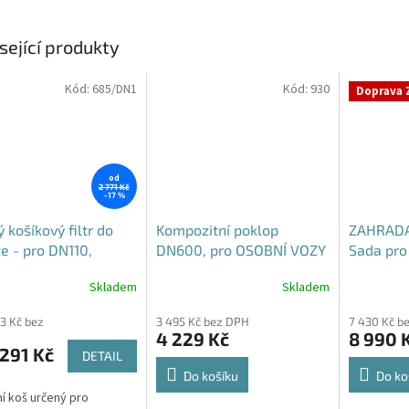
sející produkty
Kód:
685/DN1
Kód:
930
Doprava 
od
2 771 Kč
–17 %
 košíkový filtr do
Kompozitní poklop
ZAHRADA
e - pro DN110,
DN600, pro OSOBNÍ VOZY
Sada pro 
5 i DN160
B125
vody
Skladem
Skladem
rné
cení
93 Kč bez
3 495 Kč bez DPH
7 430 Kč b
ktu
4 229 Kč
8 990 
291 Kč
DETAIL
Do košíku
Do ko
ní koš určený pro