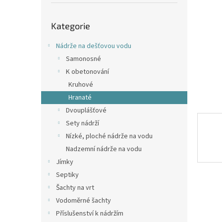
p
a
Přeskočit
n
Kategorie
kategorie
e
l
Nádrže na dešťovou vodu
Samonosné
K obetonování
Kruhové
Hranaté
Dvouplášťové
Sety nádrží
Nízké, ploché nádrže na vodu
Nadzemní nádrže na vodu
Jímky
Septiky
Šachty na vrt
Vodoměrné šachty
Příslušenství k nádržím