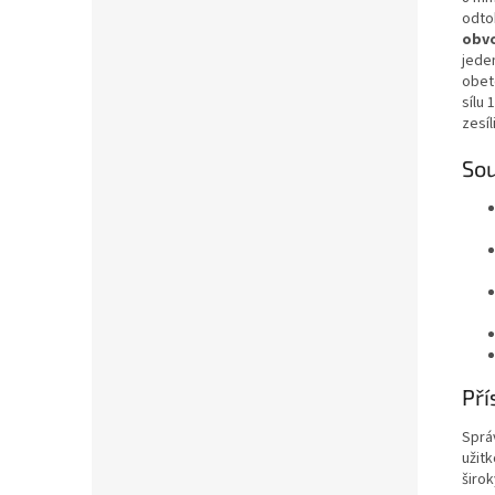
odto
obv
jede
obet
sílu
zesíli
Sou
Pří
Sprá
užit
širo