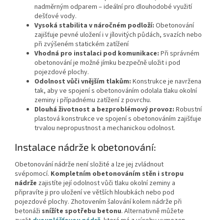
nadměrným odparem – ideální pro dlouhodobé využití
dešťové vody.
Vysoká stabilita v náročném podloží:
Obetonování
zajišťuje pevné uložení i v jílovitých půdách, svazích nebo
při zvýšeném statickém zatížení
Vhodná pro instalaci pod komunikace:
Při správném
obetonování je možné jímku bezpečně uložit i pod
pojezdové plochy.
Odolnost vůči vnějším tlakům:
Konstrukce je navržena
tak, aby ve spojení s obetonováním odolala tlaku okolní
zeminy i případnému zatížení z povrchu.
Dlouhá životnost a bezproblémový provoz:
Robustní
plastová konstrukce ve spojení s obetonováním zajišťuje
trvalou nepropustnost a mechanickou odolnost.
Instalace nádrže k obetonování:
Obetonování nádrže není složité a lze jej zvládnout
svépomocí.
Kompletním obetonováním stěn i stropu
nádrže
zajistíte její odolnost vůči tlaku okolní zeminy a
připravíte ji pro uložení ve větších hloubkách nebo pod
pojezdové plochy. Zhotovením šalování kolem nádrže při
betonáži
snížíte spotřebu betonu
. Alternativně můžete