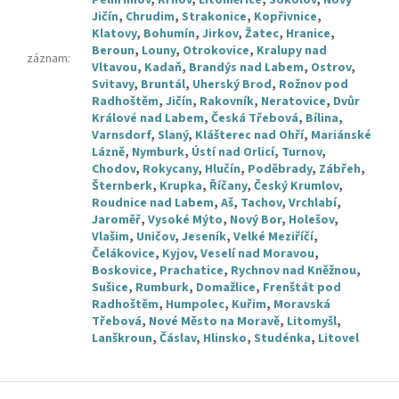
Pelhřimov
,
Krnov
,
Litoměřice
,
Sokolov
,
Nový
Jičín
,
Chrudim
,
Strakonice
,
Kopřivnice
,
Klatovy
,
Bohumín
,
Jirkov
,
Žatec
,
Hranice
,
Beroun
,
Louny
,
Otrokovice
,
Kralupy nad
záznam
:
Vltavou
,
Kadaň
,
Brandýs nad Labem
,
Ostrov
,
Svitavy
,
Bruntál
,
Uherský Brod
,
Rožnov pod
Radhoštěm
,
Jičín
,
Rakovník
,
Neratovice
,
Dvůr
Králové nad Labem
,
Česká Třebová
,
Bílina
,
Varnsdorf
,
Slaný
,
Klášterec nad Ohří
,
Mariánské
Lázně
,
Nymburk
,
Ústí nad Orlicí
,
Turnov
,
Chodov
,
Rokycany
,
Hlučín
,
Poděbrady
,
Zábřeh
,
Šternberk
,
Krupka
,
Říčany
,
Český Krumlov
,
Roudnice nad Labem
,
Aš
,
Tachov
,
Vrchlabí
,
Jaroměř
,
Vysoké Mýto
,
Nový Bor
,
Holešov
,
Vlašim
,
Uničov
,
Jeseník
,
Velké Meziříčí
,
Čelákovice
,
Kyjov
,
Veselí nad Moravou
,
Boskovice
,
Prachatice
,
Rychnov nad Kněžnou
,
Sušice
,
Rumburk
,
Domažlice
,
Frenštát pod
Radhoštěm
,
Humpolec
,
Kuřim
,
Moravská
Třebová
,
Nové Město na Moravě
,
Litomyšl
,
Lanškroun
,
Čáslav
,
Hlinsko
,
Studénka
,
Litovel
Z