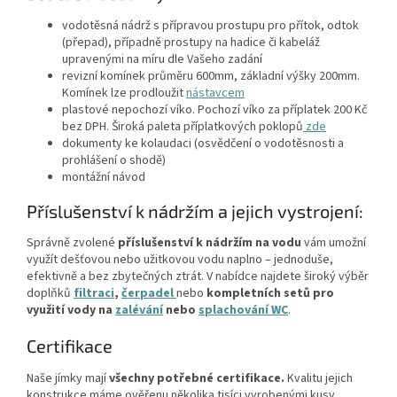
vodotěsná nádrž s přípravou prostupu pro přítok, odtok
(přepad), případně prostupy na hadice či kabeláž
upravenými na míru dle Vašeho zadání
revizní komínek průměru 600mm, základní výšky 200mm.
Komínek lze prodloužit
nástavcem
plastové nepochozí víko. Pochozí víko za příplatek 200 Kč
bez DPH. Široká paleta příplatkových poklopů
zde
dokumenty ke kolaudaci (osvědčení o vodotěsnosti a
prohlášení o shodě)
montážní návod
Příslušenství k nádržím a jejich vystrojení:
Správně zvolené
příslušenství k nádržím na vodu
vám umožní
využít dešťovou nebo užitkovou vodu naplno – jednoduše,
efektivně a bez zbytečných ztrát. V nabídce najdete široký výběr
doplňků
filtraci
,
čerpadel
nebo
kompletních setů
pro
využití vody na
zalévání
nebo
splachování WC
.
Certifikace
Naše jímky mají
všechny potřebné certifikace.
Kvalitu jejich
konstrukce máme ověřenu několika tisíci vyrobenými kusy.