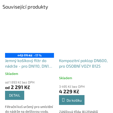
Související produkty
od
2 771 Kč
–17 %
Jemný košíkový filtr do
Kompozitní poklop DN600,
nádrže - pro DN110, DN125
pro OSOBNÍ VOZY B125
i DN160
Skladem
Průměrné
Skladem
hodnocení
od 1 893 Kč bez DPH
produktu
2 291 Kč
3 495 Kč bez DPH
od
je
4 229 Kč
4,6
DETAIL
z
Do košíku
5
Filtrační koš určený pro umístění
hvězdiček.
do nádrže na dešťovou vodu.
Zátěžová třída: B125Vnější