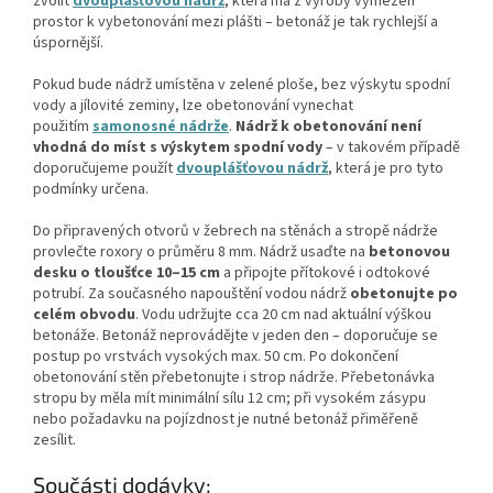
zvolit
dvouplášťovou nádrž
, která má z výroby vymezen
prostor k vybetonování mezi plášti – betonáž je tak rychlejší a
úspornější.
Pokud bude nádrž umístěna v zelené ploše, bez výskytu spodní
vody a jílovité zeminy, lze obetonování vynechat
použitím
samonosné nádrže
.
Nádrž k obetonování není
vhodná do míst s výskytem spodní vody
– v takovém případě
doporučujeme použít
dvouplášťovou nádrž
, která je pro tyto
podmínky určena.
Do připravených otvorů v žebrech na stěnách a stropě nádrže
provlečte roxory o průměru 8 mm. Nádrž usaďte na
betonovou
desku o tloušťce 10–15 cm
a připojte přítokové i odtokové
potrubí. Za současného napouštění vodou nádrž
obetonujte po
celém obvodu
. Vodu udržujte cca 20 cm nad aktuální výškou
betonáže. Betonáž neprovádějte v jeden den – doporučuje se
postup po vrstvách vysokých max. 50 cm. Po dokončení
obetonování stěn přebetonujte i strop nádrže. Přebetonávka
stropu by měla mít minimální sílu 12 cm; při vysokém zásypu
nebo požadavku na pojízdnost je nutné betonáž přiměřeně
zesílit.
Součásti dodávky: