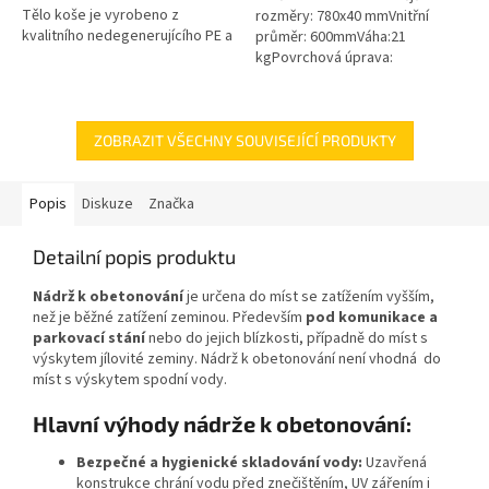
Tělo koše je vyrobeno z
rozměry: 780x40 mmVnitřní
kvalitního nedegenerujícího PE a
průměr: 600mmVáha:21
všechny kovové části jsou z
kgPovrchová úprava:
nerezové oceli! Koš Vám tak...
protiskluzBarva: černáPoklop je
vybaven 2 nerezovými šrouby.
ZOBRAZIT VŠECHNY SOUVISEJÍCÍ PRODUKTY
Popis
Diskuze
Značka
Detailní popis produktu
Nádrž k obetonování
je určena do míst se zatížením vyšším,
než je běžné zatížení zeminou. Především
pod komunikace a
parkovací stání
nebo do jejich blízkosti, případně do míst s
výskytem jílovité zeminy. Nádrž k obetonování není vhodná do
míst s výskytem spodní vody.
Hlavní výhody nádrže k obetonování:
Bezpečné a hygienické skladování vody:
Uzavřená
konstrukce chrání vodu před znečištěním, UV zářením i