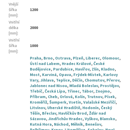
Vnější
šířka
1200
[mm]
:
Vnitřní
délka
2000
[mm]
:
Vnitřní
šířka
1000
[mm]
:
Praha
,
Brno
,
Ostrava
,
Plzeň
,
Liberec
,
Olomouc
,
Ústí nad Labem
,
Hradec Králové
,
České
Budějovice
,
Pardubice
,
Havířov
,
Zlín
,
Kladno
,
Most
,
Karviná
,
Opava
,
Frýdek-Místek
,
Karlovy
Vary
,
Jihlava
,
Teplice
,
Děčín
,
Chomutov
,
Přerov
,
Jablonec nad Nisou
,
Mladá Boleslav
,
Prostějov
,
Třebíč
,
Česká Lípa
,
Třinec
,
Tábor
,
Znojmo
,
Příbram
,
Cheb
,
Orlová
,
Kolín
,
Trutnov
,
Písek
,
Kroměříž
,
Šumperk
,
Vsetín
,
Valašské Meziříčí
,
Litvínov
,
Uherské Hradiště
,
Hodonín
,
Český
Těšín
,
Břeclav
,
Havlíčkův Brod
,
Žďár nad
Sázavou
,
Jindřichův Hradec
,
Vyškov
,
Blansko
,
Kutná Hora
,
Náchod
,
Mělník
,
Benešov
,