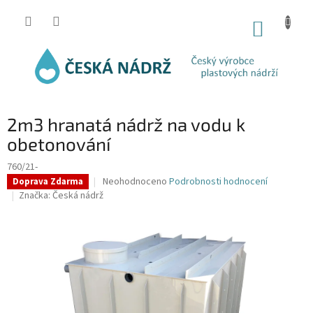
Přejít
na
NÁKUP
obsah
KOŠÍK
2m3 hranatá nádrž na vodu k
obetonování
760/21-
Průměrné
Neohodnoceno
Podrobnosti hodnocení
Doprava Zdarma
hodnocení
Značka:
Česká nádrž
produktu
je
0,0
z
5
hvězdiček.