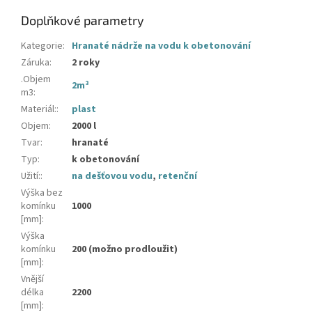
Doplňkové parametry
Kategorie
:
Hranaté nádrže na vodu k obetonování
Záruka
:
2 roky
.Objem
2m³
m3
:
Materiál:
:
plast
Objem
:
2000 l
Tvar
:
hranaté
Typ
:
k obetonování
Užití:
:
na dešťovou vodu
,
retenční
Výška bez
komínku
1000
[mm]
:
Výška
komínku
200 (možno prodloužit)
[mm]
:
Vnější
délka
2200
[mm]
: