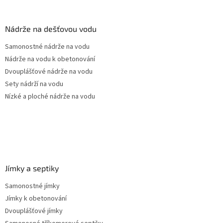
á
p
a
Nádrže na dešťovou vodu
t
Samonostné nádrže na vodu
í
Nádrže na vodu k obetonování
Dvouplášťové nádrže na vodu
Sety nádrží na vodu
Nízké a ploché nádrže na vodu
Jímky a septiky
Samonostné jímky
Jímky k obetonování
Dvouplášťové jímky