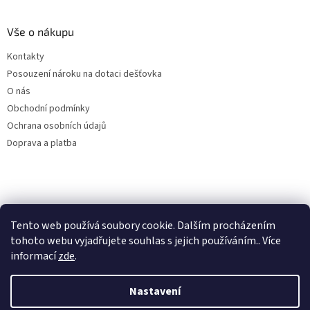
Vše o nákupu
Kontakty
Posouzení nároku na dotaci dešťovka
O nás
Obchodní podmínky
Ochrana osobních údajů
Doprava a platba
Virtuální asistent
Tento web používá soubory cookie. Dalším procházením
Filtry dešťové vody
Online
tohoto webu vyjadřujete souhlas s jejich používáním.. Více
informací
zde
.
Nastavení
Vytvořil Shoptet
Začít konverzaci