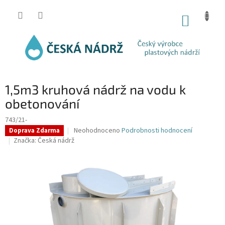
Přejít
na
NÁKUP
obsah
KOŠÍK
1,5m3 kruhová nádrž na vodu k
obetonování
743/21-
Průměrné
Neohodnoceno
Podrobnosti hodnocení
Doprava Zdarma
hodnocení
Značka:
Česká nádrž
produktu
je
0,0
z
5
hvězdiček.