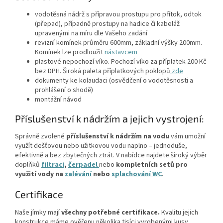
vodotěsná nádrž s přípravou prostupu pro přítok, odtok
(přepad), případně prostupy na hadice či kabeláž
upravenými na míru dle Vašeho zadání
revizní komínek průměru 600mm, základní výšky 200mm.
Komínek lze prodloužit
nástavcem
plastové nepochozí víko. Pochozí víko za příplatek 200 Kč
bez DPH. Široká paleta příplatkových poklopů
zde
dokumenty ke kolaudaci (osvědčení o vodotěsnosti a
prohlášení o shodě)
montážní návod
Příslušenství k nádržím a jejich vystrojení:
Správně zvolené
příslušenství k nádržím na vodu
vám umožní
využít dešťovou nebo užitkovou vodu naplno – jednoduše,
efektivně a bez zbytečných ztrát. V nabídce najdete široký výběr
doplňků
filtraci
,
čerpadel
nebo
kompletních setů
pro
využití vody na
zalévání
nebo
splachování WC
.
Certifikace
Naše jímky mají
všechny potřebné certifikace.
Kvalitu jejich
konstrukce máme ověřenu několika tisíci vyrobenými kusy.