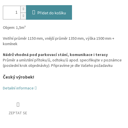
Přidat do košíku
Objem: 1,5m³
Vnitřní průměr 1150 mm, vnější průměr 1350 mm, výška 1500 mm +
komínek
Nádrž vhodná pod parkovací stání, komunikace i terasy
Průměr a umístění přítoku/ů, odtoku/ů apod. specifikujte v poznámce
(poslední krok objednávky). Připravíme je dle Vašeho požadavku
Český výrobek!
Detailní informace
ZEPTAT SE