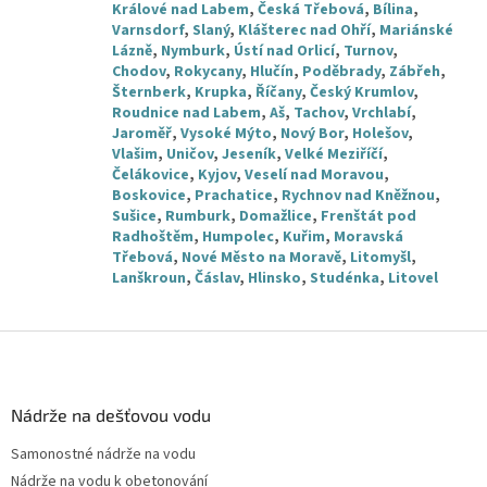
Králové nad Labem
,
Česká Třebová
,
Bílina
,
Varnsdorf
,
Slaný
,
Klášterec nad Ohří
,
Mariánské
Lázně
,
Nymburk
,
Ústí nad Orlicí
,
Turnov
,
Chodov
,
Rokycany
,
Hlučín
,
Poděbrady
,
Zábřeh
,
Šternberk
,
Krupka
,
Říčany
,
Český Krumlov
,
Roudnice nad Labem
,
Aš
,
Tachov
,
Vrchlabí
,
Jaroměř
,
Vysoké Mýto
,
Nový Bor
,
Holešov
,
Vlašim
,
Uničov
,
Jeseník
,
Velké Meziříčí
,
Čelákovice
,
Kyjov
,
Veselí nad Moravou
,
Boskovice
,
Prachatice
,
Rychnov nad Kněžnou
,
Sušice
,
Rumburk
,
Domažlice
,
Frenštát pod
Radhoštěm
,
Humpolec
,
Kuřim
,
Moravská
Třebová
,
Nové Město na Moravě
,
Litomyšl
,
Lanškroun
,
Čáslav
,
Hlinsko
,
Studénka
,
Litovel
Z
á
p
a
Nádrže na dešťovou vodu
t
Samonostné nádrže na vodu
í
Nádrže na vodu k obetonování