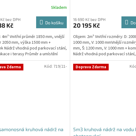
Skladem
 Kč bez DPH
16 690 Kč bez DPH
Do košíku
Do
38 Kč
20 195 Kč
 4m³ Vnitřní průměr 1850 mm, vnější
Objem: 2m³ Vnitřní rozměry: D: 200
r 2050 mm, výška 1500 mm +
1000 mm, V: 1000 mmVnější rozměry
k Nádrž vhodná pod parkovací stání,
mm, Š: 1200 mm, V: 1000 mm + kom
kace i terasy Průměr a umístění
Nádrž vhodná pod parkovací stání,
u/ů, odtoku/ů...
komunikace i terasy...
Kód:
719/21-
Kó
ava Zdarma
Doprava Zdarma
samonosná kruhová nádrž na
5m3 kruhová nádrž na vodu 
obetonování