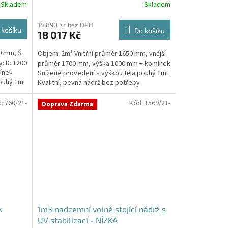
Skladem
Skladem
14 890 Kč bez DPH
 košíku
Do košíku
18 017 Kč
0 mm, Š:
Objem: 2m³ Vnitřní průměr 1650 mm, vnější
: D: 1200
průměr 1700 mm, výška 1000 mm + komínek
ínek
Snížené provedení s výškou těla pouhý 1m!
ouhý 1m!
Kvalitní, pevná nádrž bez potřeby
obetonování Průměr...
d:
760/21-
Kód:
1569/21-
Doprava Zdarma
k
1m3 nadzemní volně stojící nádrž s
UV stabilizací - NÍZKA