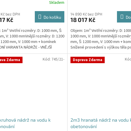
Skladem
rné
Průměrné
cení
hodnocení
ktu
produktu
 Kč bez DPH
14 890 Kč bez DPH
Do košíku
Do
17 Kč
18 017 Kč
je
4,7
 1m³ Vnitřní rozměry: D: 1000 mm, Š:
Objem: 1m³ Vnitřní rozměry: D: 100
z
m, V: 1000 mmVnější rozměry: D: 1200
1000 mm, V: 1000 mmVnější rozměry
5
 1200 mm, V: 1000 mm + komínek
mm, Š: 1200 mm, V: 1000 mm + kom
ček.
hvězdiček.
NÍ VARIANTA NÁDRŽE - VNĚJŠÍ
Snížené provedení s výškou těla p
ENÍ. NA PŘÁNÍ...
Kvalitní,...
Kód:
745/21-
Kó
ava Zdarma
Doprava Zdarma
ruhová nádrž na vodu k
2m3 hranatá nádrž na vodu 
onování
obetonování