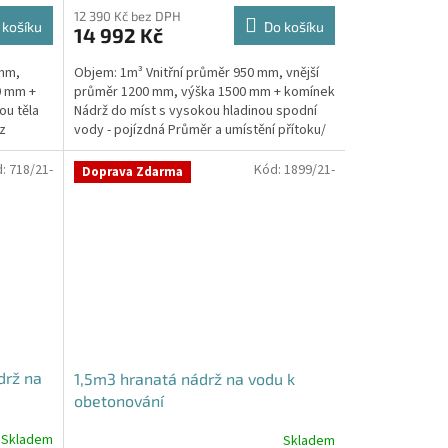
12 390 Kč bez DPH
 košíku
Do košíku
14 992 Kč
 mm,
Objem: 1m³ Vnitřní průměr 950 mm, vnější
0 mm +
průměr 1200 mm, výška 1500 mm + komínek
ou těla
Nádrž do míst s vysokou hladinou spodní
z
vody - pojízdná Průměr a umístění přítoku/
ů, odtoku/ů...
d:
718/21-
Kód:
1899/21-
Doprava Zdarma
drž na
1,5m3 hranatá nádrž na vodu k
obetonování
Skladem
Skladem