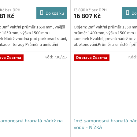
 Kč bez DPH
13 890 Kč bez DPH
Do košíku
Do
81 Kč
16 807 Kč
 3m³ Vnitřní průměr 1650 mm, vnější
Objem: 2m³ Vnitřní průměr 1350 mm
r 1850 mm, výška 1500 mm +
průměr 1400 mm, výška 1500 mm +
k Nádrž vhodná pod parkovací stání,
komínek Kvalitní, pevná nádrž bez
kace i terasy Průměr a umístění
obetonování.Průměr a umístění pří
u/ů, odtoku/ů...
odtoku/ů apod....
Kód:
730/21-
Kód
ava Zdarma
Doprava Zdarma
samonosná hranatá nádrž na
1m3 samonosná hranatá nád
vodu - NÍZKÁ