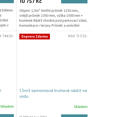
10 757 Kč
a 1500mm
Objem: 1,5m³ Vnitřní průměr 1150 mm,
z
vnější průměr 1350 mm, výška 1500 mm +
stění
komínek Nádrž vhodná pod parkovací stání,
ujte v
komunikace i terasy Průměr a umístění
přítoku/ů, odtoku/ů...
d:
744/21-
Kód:
717/21-
Doprava Zdarma
k
1,5m3 samonosná kruhová nádrž na
vodu
Skladem
Skladem
Průměrné
hodnocení