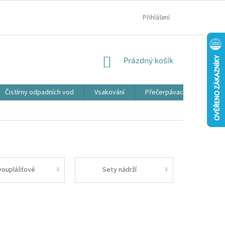
MOJE OBJEDNÁVKA
Přihlášení
NÁKUPNÍ
Prázdný košík
KOŠÍK
Čistírny odpadních vod
Vsakování
Přečerpávací jímky
vouplášťové
Sety nádrží