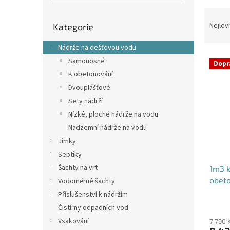
p
a
Ř
Přeskočit
n
a
Nejlev
Kategorie
kategorie
e
z
l
e
Nádrže na dešťovou vodu
V
n
Samonosné
Dopr
ý
í
K obetonování
p
p
Dvouplášťové
i
r
Sety nádrží
s
o
p
d
Nízké, ploché nádrže na vodu
r
u
Nadzemní nádrže na vodu
o
k
Jímky
d
t
Septiky
u
ů
Šachty na vrt
1m3 k
k
obet
t
Vodoměrné šachty
ů
Příslušenství k nádržím
Průmě
Čistírny odpadních vod
hodno
Vsakování
produ
7 790 