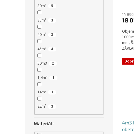
Průmě
30m³
5
hodno
produ
14 890
18 0
je
35m³
3
5,0
Objem:
z
40m³
3
1000 m
5
mm, Š:
hvězdi
ZÁKLAD
45m³
4
VYSTUŽ
Dopr
50m3
2
1,4m³
1
14m³
1
22m³
3
4m3 k
Materiál:
obet