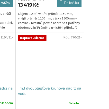
produktu
11 090 Kč bez DPH
 košíku
Do košíku
13 419 Kč
je
4,3
, vnější
Objem: 1,5m³ Vnitřní průměr 1150 mm,
z
vnější průměr 1200 mm, výška 1500 mm +
5
cí stání,
komínek Kvalitní, pevná nádrž bez potřeby
hvězdiček.
tění
obetonování.Průměr a umístění přítoku/ů,
odtoku/ů apod....
:
2194/21-
Kód:
770/21-
Doprava Zdarma
ádrž na
1m3 dvouplášťová kruhová nádrž na
vodu
Skladem
Skladem