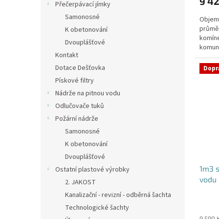
9 42
je
Přečerpávací jímky
5,0
Samonosné
Objem:
z
průmě
5
K obetonování
komíne
hvězdi
Dvouplášťové
komuni
Kontakt
přítok
Dotace Dešťovka
Dopr
Pískové filtry
Nádrže na pitnou vodu
Odlučovače tuků
Požární nádrže
Samonosné
K obetonování
Dvouplášťové
1m3 
Ostatní plastové výrobky
vodu 
2. JAKOST
Kanalizační - revizní - odběrná šachta
Průmě
Technologické šachty
hodno
9 590 