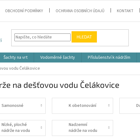
OBCHODNÍ PODMÍNKY
OCHRANA OSOBNÍCH ÚDAJŮ
KONTAKT
HLEDAT
Šachty na vrt
Vodoměrné šachty
Příslušenství k nádržím
ovou vodu Čelákovice
rže na dešťovou vodu Čelákovice
Samonosné
K obetonování
D
Nízké, ploché
Nadzemní
nádrže na vodu
nádrže na vodu