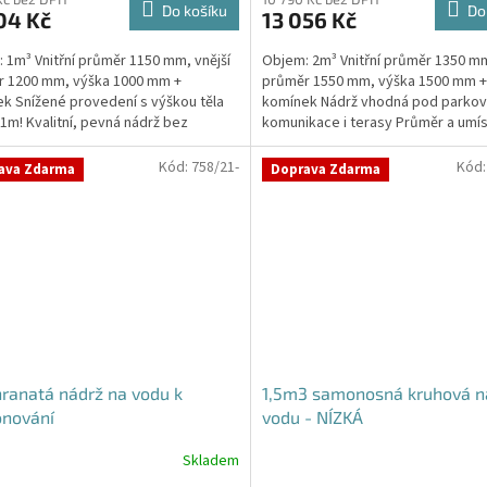
ktu
Do košíku
Do
04 Kč
13 056 Kč
 1m³ Vnitřní průměr 1150 mm, vnější
Objem: 2m³ Vnitřní průměr 1350 mm
r 1200 mm, výška 1000 mm +
průměr 1550 mm, výška 1500 mm +
k Snížené provedení s výškou těla
komínek Nádrž vhodná pod parkova
ček.
1m! Kvalitní, pevná nádrž bez
komunikace i terasy Průměr a umís
y obetonování Průměr...
přítoku/ů, odtoku/ů...
Kód:
758/21-
Kód
ava Zdarma
Doprava Zdarma
ranatá nádrž na vodu k
1,5m3 samonosná kruhová n
onování
vodu - NÍZKÁ
Skladem
Průměrné
hodnocení