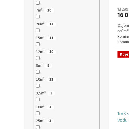
13 290
7m³
10
16 0
20m³
13
Objem:
průmě
komíne
15m³
11
komuni
přítok
12m³
10
Dopr
9m³
9
10m³
11
3,5m³
3
16m³
3
1m3 
vodu
25m³
3