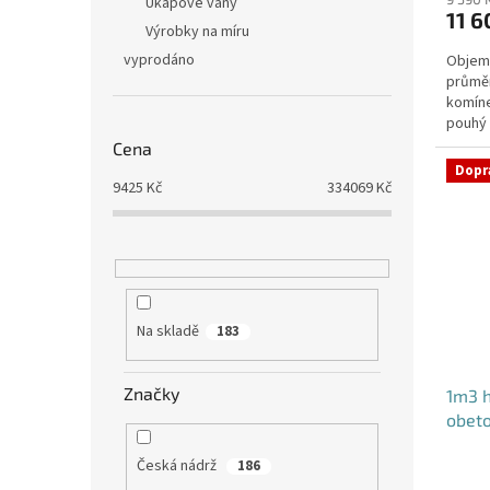
produ
Úkapové vany
11 6
je
Výrobky na míru
4,4
vyprodáno
Objem:
z
průmě
5
komíne
hvězdi
pouhý 
potřeb
Cena
Dopr
9425
Kč
334069
Kč
Na skladě
183
Značky
1m3 h
obet
Česká nádrž
186