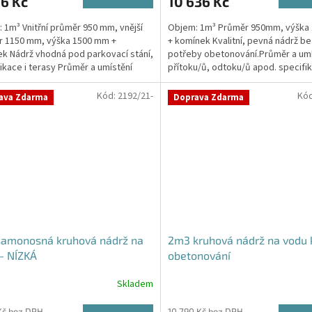
6 Kč
10 636 Kč
je
5,0
 1m³ Vnitřní průměr 950 mm, vnější
Objem: 1m³ Průměr 950mm, výšk
z
r 1150 mm, výška 1500 mm +
+ komínek Kvalitní, pevná nádrž be
5
k Nádrž vhodná pod parkovací stání,
potřeby obetonování.Průměr a umí
ček.
hvězdiček.
kace i terasy Průměr a umístění
přítoku/ů, odtoku/ů apod. specifik
u/ů, odtoku/ů...
poznámce (poslední krok...
Kód:
2192/21-
Kó
ava Zdarma
Doprava Zdarma
samonosná kruhová nádrž na
2m3 kruhová nádrž na vodu 
- NÍZKÁ
obetonování
Skladem
rné
cení
Kč bez DPH
10 790 Kč bez DPH