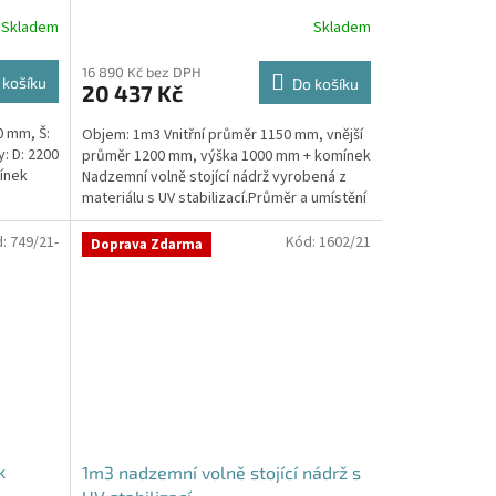
Skladem
Skladem
16 890 Kč bez DPH
 košíku
Do košíku
20 437 Kč
0 mm, Š:
Objem: 1m3 Vnitřní průměr 1150 mm, vnější
: D: 2200
průměr 1200 mm, výška 1000 mm + komínek
ínek
Nadzemní volně stojící nádrž vyrobená z
materiálu s UV stabilizací.Průměr a umístění
přítoku/ů,...
d:
749/21-
Kód:
1602/21
Doprava Zdarma
k
1m3 nadzemní volně stojící nádrž s