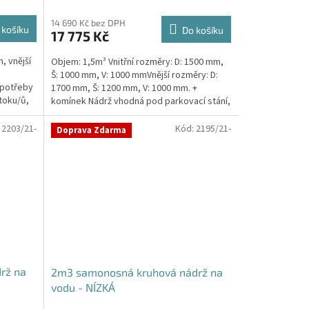
14 690 Kč bez DPH
 košíku
Do košíku
17 775 Kč
, vnější
Objem: 1,5m³ Vnitřní rozměry: D: 1500 mm,
Š: 1000 mm, V: 1000 mmVnější rozměry: D:
 potřeby
1700 mm, Š: 1200 mm, V: 1000 mm. +
toku/ů,
komínek Nádrž vhodná pod parkovací stání,
komunikace i...
:
2203/21-
Kód:
2195/21-
Doprava Zdarma
rž na
2m3 samonosná kruhová nádrž na
vodu - NÍZKÁ