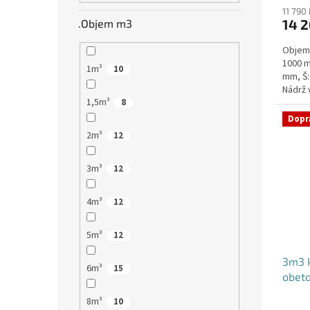
11 790
14 2
.Objem m3
Objem:
1000 m
1m³
10
mm, Š:
Nádrž 
1,5m³
komuni
8
Dopr
2m³
12
3m³
12
4m³
12
5m³
12
3m3 k
6m³
15
obet
8m³
10