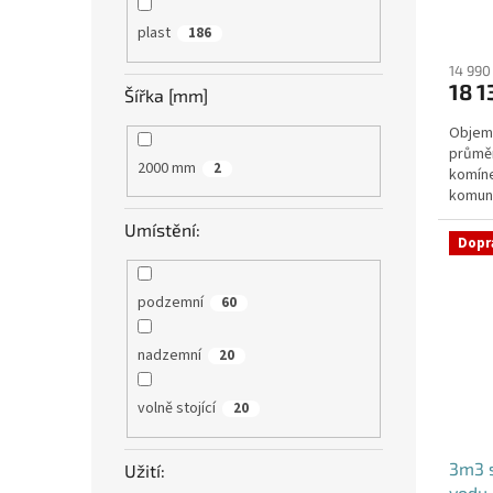
plast
186
14 990
18 1
Šířka [mm]
Objem:
průmě
2000 mm
2
komíne
komuni
přítok
Umístění:
Dopr
podzemní
60
nadzemní
20
volně stojící
20
3m3 
Užití:
vodu