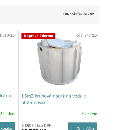
186
položek celkem
d:
710/21-
Kód:
743/21-
Doprava Zdarma
rž na
1,5m3 kruhová nádrž na vodu k
obetonování
Skladem
Skladem
8 890 Kč bez DPH
 košíku
Do košíku