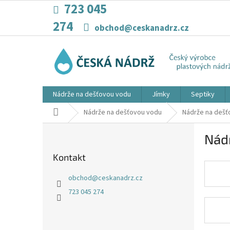
Přejít
723 045
na
274
obsah
obchod@ceskanadrz.cz
Nádrže na dešťovou vodu
Jímky
Septiky
Domů
Nádrže na dešťovou vodu
Nádrže na dešť
P
Nád
o
s
Kontakt
t
r
obchod
@
ceskanadrz.cz
a
723 045 274
n
n
í