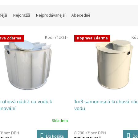
nější
Nejdražší
Nejprodávanější
Abecedně
Kód:
742/21-
Kó
ava Zdarma
Doprava Zdarma
ruhová nádrž na vodu k
1m3 samonosná kruhová nád
onování
vodu
Skladem
rné
Průměrné
cení
hodnocení
ktu
produktu
Kč bez DPH
8 790 Kč bez DPH
Do košíku
Do