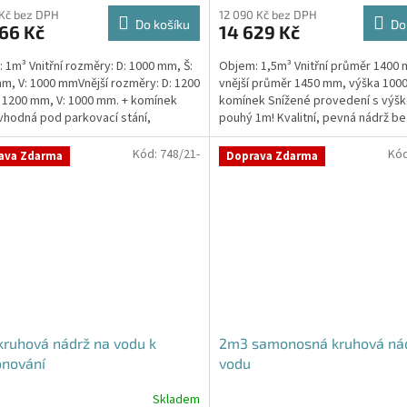
produktu
 Kč bez DPH
12 090 Kč bez DPH
Do košíku
Do
66 Kč
14 629 Kč
je
4,8
 1m³ Vnitřní rozměry: D: 1000 mm, Š:
Objem: 1,5m³ Vnitřní průměr 1400
z
m, V: 1000 mmVnější rozměry: D: 1200
vnější průměr 1450 mm, výška 100
5
 1200 mm, V: 1000 mm. + komínek
komínek Snížené provedení s výšk
hvězdiček.
vhodná pod parkovací stání,
pouhý 1m! Kvalitní, pevná nádrž be
kace i terasy...
potřeby obetonování...
Kód:
748/21-
Kó
ava Zdarma
Doprava Zdarma
ruhová nádrž na vodu k
2m3 samonosná kruhová ná
onování
vodu
Skladem