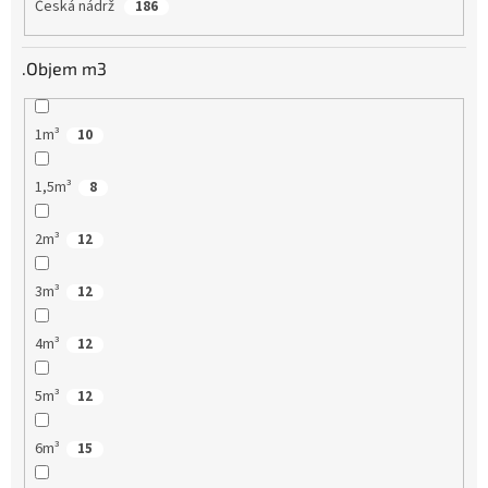
Česká nádrž
186
.Objem m3
1m³
10
1,5m³
8
2m³
12
3m³
12
4m³
12
5m³
12
6m³
15