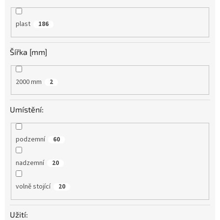
plast
186
Šířka [mm]
2000 mm
2
Umístění:
podzemní
60
nadzemní
20
volně stojící
20
Užití: