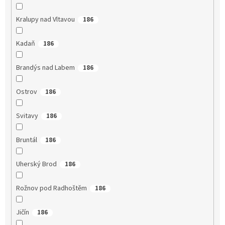
Kralupy nad Vltavou
186
Kadaň
186
Brandýs nad Labem
186
Ostrov
186
Svitavy
186
Bruntál
186
Uherský Brod
186
Rožnov pod Radhoštěm
186
Jičín
186