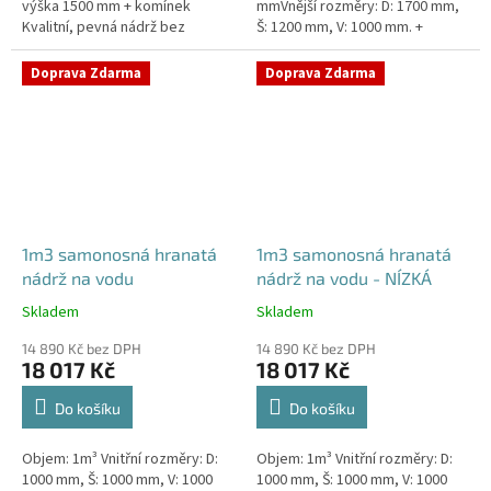
výška 1500 mm + komínek
mmVnější rozměry: D: 1700 mm,
Kvalitní, pevná nádrž bez
Š: 1200 mm, V: 1000 mm. +
potřeby obetonování.Průměr a
komínek Nádrž vhodná pod
umístění přítoku/ů, odtoku/ů
parkovací stání, komunikace i...
Doprava Zdarma
Doprava Zdarma
apod....
1m3 samonosná hranatá
1m3 samonosná hranatá
nádrž na vodu
nádrž na vodu - NÍZKÁ
Skladem
Skladem
Průměrné
Průměrné
hodnocení
hodnocení
14 890 Kč bez DPH
14 890 Kč bez DPH
produktu
produktu
18 017 Kč
18 017 Kč
je
je
5,0
4,7
Do košíku
Do košíku
z
z
5
5
Objem: 1m³ Vnitřní rozměry: D:
Objem: 1m³ Vnitřní rozměry: D:
hvězdiček.
hvězdiček.
1000 mm, Š: 1000 mm, V: 1000
1000 mm, Š: 1000 mm, V: 1000