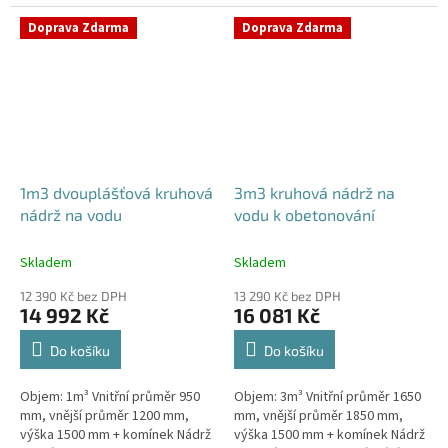
komínek Nádrž vhodná pod
bez potřeby obetonování...
parkovací stání, komunikace i
Doprava Zdarma
Doprava Zdarma
terasy...
1m3 dvouplášťová kruhová
3m3 kruhová nádrž na
nádrž na vodu
vodu k obetonování
Skladem
Skladem
12 390 Kč bez DPH
13 290 Kč bez DPH
14 992 Kč
16 081 Kč
Do košíku
Do košíku
Objem: 1m³ Vnitřní průměr 950
Objem: 3m³ Vnitřní průměr 1650
mm, vnější průměr 1200 mm,
mm, vnější průměr 1850 mm,
výška 1500 mm + komínek Nádrž
výška 1500 mm + komínek Nádrž