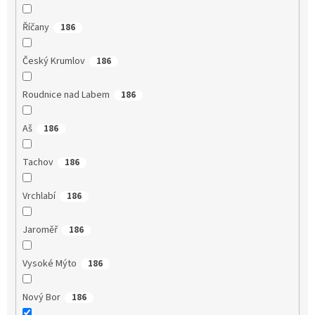
Říčany
186
Český Krumlov
186
Roudnice nad Labem
186
Aš
186
Tachov
186
Vrchlabí
186
Jaroměř
186
Vysoké Mýto
186
Nový Bor
186