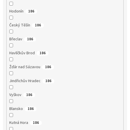
Hodonín
186
Český Těšín
186
Břeclav
186
Havlíčkův Brod
186
Žďár nad Sázavou
186
Jindřichův Hradec
186
Vyškov
186
Blansko
186
Kutná Hora
186