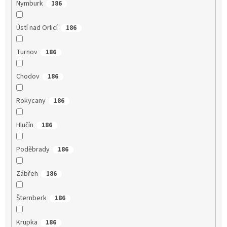
Nymburk
186
Ústí nad Orlicí
186
Turnov
186
Chodov
186
Rokycany
186
Hlučín
186
Poděbrady
186
Zábřeh
186
Šternberk
186
Krupka
186