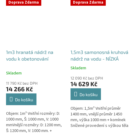
umístění přítoku/ů, odtoku/ů...
apod....
Doprava Zdarma
Doprava Zdarma
1m3 hranatá nádrž na
1,5m3 samonosná kruhová
vodu k obetonování
nádrž na vodu - NÍZKÁ
Skladem
Průměrné
Skladem
hodnocení
12 090 Kč bez DPH
produktu
14 629 Kč
11 790 Kč bez DPH
je
14 266 Kč
4,8
Do košíku
z
Do košíku
5
Objem: 1,5m³ Vnitřní průměr
hvězdiček.
Objem: 1m³ Vnitřní rozměry: D:
1400 mm, vnější průměr 1450
1000 mm, Š: 1000 mm, V: 1000
mm, výška 1000 mm + komínek
mmVnější rozměry: D: 1200 mm,
Snížené provedení s výškou těla
Š: 1200 mm, V: 1000 mm. +
pouhý 1m! Kvalitní, pevná nádrž