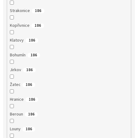
Strakonice
186
Kopřivnice
186
Klatovy
186
Bohumín
186
Jirkov
186
Žatec
186
Hranice
186
Beroun
186
Louny
186