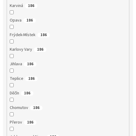
Karviná
186
Opava
186
Frýdek-Místek
186
Karlovy Vary
186
Jihlava
186
Teplice
186
Děčín
186
Chomutov
186
Přerov
186