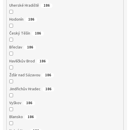
Uherské Hradiště
186
Hodonín
186
Český Těšín
186
Břeclav
186
Havlíčkův Brod
186
Žďár nad Sázavou
186
Jindřichův Hradec
186
Vyškov
186
Blansko
186