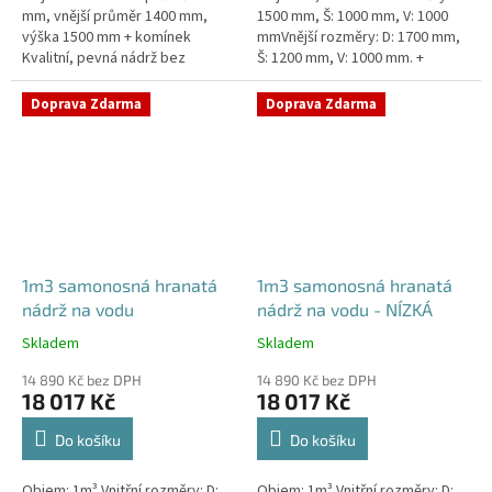
mm, vnější průměr 1400 mm,
1500 mm, Š: 1000 mm, V: 1000
výška 1500 mm + komínek
mmVnější rozměry: D: 1700 mm,
Kvalitní, pevná nádrž bez
Š: 1200 mm, V: 1000 mm. +
potřeby obetonování.Průměr a
komínek Nádrž vhodná pod
umístění přítoku/ů, odtoku/ů
parkovací stání, komunikace i...
Doprava Zdarma
Doprava Zdarma
apod....
1m3 samonosná hranatá
1m3 samonosná hranatá
nádrž na vodu
nádrž na vodu - NÍZKÁ
Skladem
Skladem
Průměrné
Průměrné
hodnocení
hodnocení
14 890 Kč bez DPH
14 890 Kč bez DPH
produktu
produktu
18 017 Kč
18 017 Kč
je
je
5,0
4,7
Do košíku
Do košíku
z
z
5
5
Objem: 1m³ Vnitřní rozměry: D:
Objem: 1m³ Vnitřní rozměry: D: