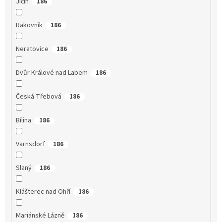
Jičín
186
Rakovník
186
Neratovice
186
Dvůr Králové nad Labem
186
Česká Třebová
186
Bílina
186
Varnsdorf
186
Slaný
186
Klášterec nad Ohří
186
Mariánské Lázně
186