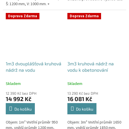
Š: 1200 mm, V: 1000 mm. +
pouhý 1m! Kvalitní, pevná nádrž
komínek Nádrž vhodná pod
bez potřeby obetonování...
parkovací stání, komunikace i
Doprava Zdarma
Doprava Zdarma
terasy...
1m3 dvouplášťová kruhová
3m3 kruhová nádrž na
nádrž na vodu
vodu k obetonování
Skladem
Skladem
12 390 Kč bez DPH
13 290 Kč bez DPH
14 992 Kč
16 081 Kč
Do košíku
Do košíku
Objem: 1m³ Vnitřní průměr 950
Objem: 3m³ Vnitřní průměr 1650
mm, vnější průměr 1200 mm,
mm, vnější průměr 1850 mm,