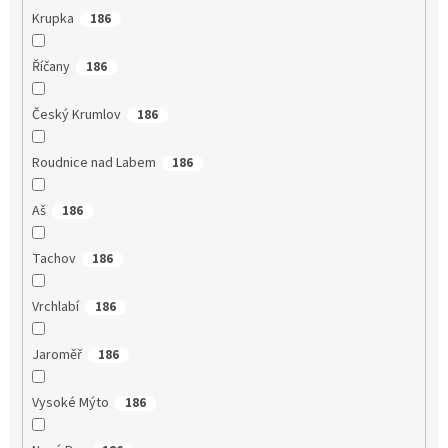
Krupka
186
Říčany
186
Český Krumlov
186
Roudnice nad Labem
186
Aš
186
Tachov
186
Vrchlabí
186
Jaroměř
186
Vysoké Mýto
186