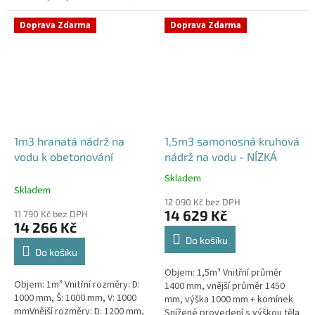
komunikace i terasy Průměr a
umístění přítoku/ů, odtoku/ů
umístění přítoku/ů, odtoku/ů...
apod....
Doprava Zdarma
Doprava Zdarma
1m3 hranatá nádrž na
1,5m3 samonosná kruhová
vodu k obetonování
nádrž na vodu - NÍZKÁ
Skladem
Průměrné
Skladem
hodnocení
12 090 Kč bez DPH
produktu
14 629 Kč
11 790 Kč bez DPH
je
14 266 Kč
4,8
Do košíku
z
Do košíku
5
Objem: 1,5m³ Vnitřní průměr
hvězdiček.
Objem: 1m³ Vnitřní rozměry: D:
1400 mm, vnější průměr 1450
1000 mm, Š: 1000 mm, V: 1000
mm, výška 1000 mm + komínek
mmVnější rozměry: D: 1200 mm,
Snížené provedení s výškou těla