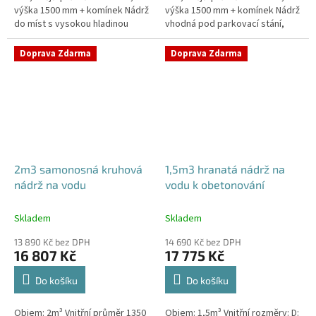
výška 1500 mm + komínek Nádrž
výška 1500 mm + komínek Nádrž
do míst s vysokou hladinou
vhodná pod parkovací stání,
spodní vody - pojízdná Průměr a
komunikace i terasy Průměr a
umístění přítoku/ů, odtoku/ů...
umístění přítoku/ů, odtoku/ů...
Doprava Zdarma
Doprava Zdarma
2m3 samonosná kruhová
1,5m3 hranatá nádrž na
nádrž na vodu
vodu k obetonování
Skladem
Skladem
13 890 Kč bez DPH
14 690 Kč bez DPH
16 807 Kč
17 775 Kč
Do košíku
Do košíku
Objem: 2m³ Vnitřní průměr 1350
Objem: 1,5m³ Vnitřní rozměry: D: