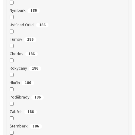
Nymburk
186
Ústí nad Orlicí
186
Turnov
186
Chodov
186
Rokycany
186
Hlučín
186
Poděbrady
186
Zábřeh
186
Šternberk
186