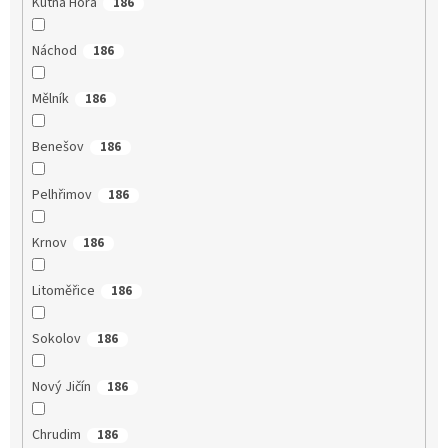
Kutná Hora
186
Náchod
186
Mělník
186
Benešov
186
Pelhřimov
186
Krnov
186
Litoměřice
186
Sokolov
186
Nový Jičín
186
Chrudim
186