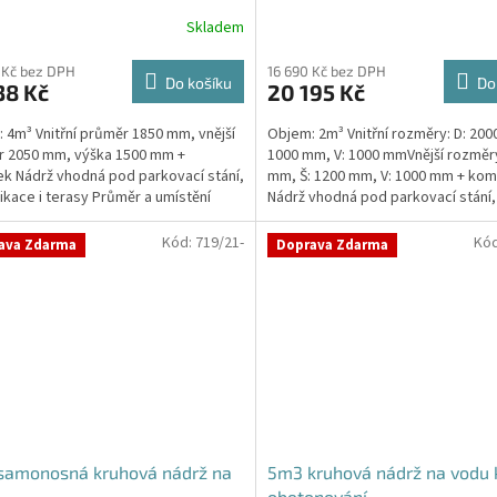
Skladem
 Kč bez DPH
16 690 Kč bez DPH
Do košíku
Do
38 Kč
20 195 Kč
 4m³ Vnitřní průměr 1850 mm, vnější
Objem: 2m³ Vnitřní rozměry: D: 200
r 2050 mm, výška 1500 mm +
1000 mm, V: 1000 mmVnější rozměry
k Nádrž vhodná pod parkovací stání,
mm, Š: 1200 mm, V: 1000 mm + kom
kace i terasy Průměr a umístění
Nádrž vhodná pod parkovací stání,
u/ů, odtoku/ů...
komunikace i terasy...
Kód:
719/21-
Kó
ava Zdarma
Doprava Zdarma
samonosná kruhová nádrž na
5m3 kruhová nádrž na vodu 
obetonování