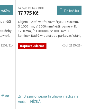
14 690 Kč bez DPH
 košíku
Do košíku
17 775 Kč
, vnější
Objem: 1,5m³ Vnitřní rozměry: D: 1500 mm,
Š: 1000 mm, V: 1000 mmVnější rozměry: D:
 potřeby
1700 mm, Š: 1200 mm, V: 1000 mm. +
toku/ů,
komínek Nádrž vhodná pod parkovací stání,
komunikace i...
:
2203/21-
Kód:
2195/21-
Doprava Zdarma
rž na
2m3 samonosná kruhová nádrž na
vodu - NÍZKÁ