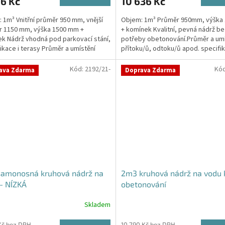
6 Kč
10 636 Kč
je
5,0
 1m³ Vnitřní průměr 950 mm, vnější
Objem: 1m³ Průměr 950mm, výšk
z
r 1150 mm, výška 1500 mm +
+ komínek Kvalitní, pevná nádrž be
5
k Nádrž vhodná pod parkovací stání,
potřeby obetonování.Průměr a umí
ček.
hvězdiček.
kace i terasy Průměr a umístění
přítoku/ů, odtoku/ů apod. specifik
u/ů, odtoku/ů...
poznámce (poslední krok...
Kód:
2192/21-
Kó
ava Zdarma
Doprava Zdarma
samonosná kruhová nádrž na
2m3 kruhová nádrž na vodu 
- NÍZKÁ
obetonování
Skladem
rné
cení
Kč bez DPH
10 790 Kč bez DPH