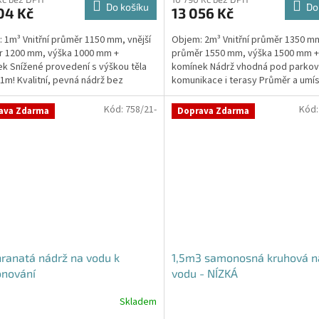
ktu
Do košíku
Do
04 Kč
13 056 Kč
 1m³ Vnitřní průměr 1150 mm, vnější
Objem: 2m³ Vnitřní průměr 1350 mm
r 1200 mm, výška 1000 mm +
průměr 1550 mm, výška 1500 mm +
k Snížené provedení s výškou těla
komínek Nádrž vhodná pod parkova
ček.
1m! Kvalitní, pevná nádrž bez
komunikace i terasy Průměr a umís
y obetonování Průměr...
přítoku/ů, odtoku/ů...
Kód:
758/21-
Kód
ava Zdarma
Doprava Zdarma
ranatá nádrž na vodu k
1,5m3 samonosná kruhová n
onování
vodu - NÍZKÁ
Skladem
Průměrné
hodnocení