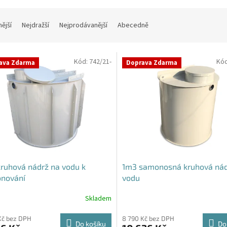
nější
Nejdražší
Nejprodávanější
Abecedně
Kód:
742/21-
Kó
ava Zdarma
Doprava Zdarma
ruhová nádrž na vodu k
1m3 samonosná kruhová nád
onování
vodu
Skladem
rné
Průměrné
cení
hodnocení
ktu
produktu
Kč bez DPH
8 790 Kč bez DPH
Do košíku
Do