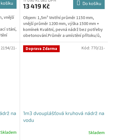
produktu
11 090 Kč bez DPH
 košíku
Do košíku
13 419 Kč
je
4,3
, vnější
Objem: 1,5m³ Vnitřní průměr 1150 mm,
z
vnější průměr 1200 mm, výška 1500 mm +
5
cí stání,
komínek Kvalitní, pevná nádrž bez potřeby
hvězdiček.
tění
obetonování.Průměr a umístění přítoku/ů,
odtoku/ů apod....
:
2194/21-
Kód:
770/21-
Doprava Zdarma
ádrž na
1m3 dvouplášťová kruhová nádrž na
vodu
Skladem
Skladem