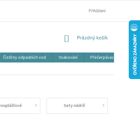
MOJE OBJEDNÁVKA
Přihlášení
NÁKUPNÍ
Prázdný košík
KOŠÍK
Čistírny odpadních vod
Vsakování
Přečerpávací jímky
vouplášťové
Sety nádrží