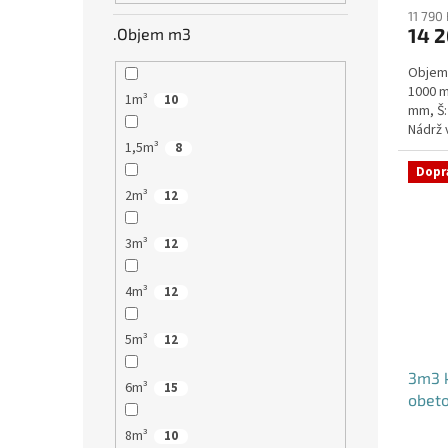
11 790
14 2
.Objem m3
Objem:
1000 m
1m³
10
mm, Š:
Nádrž 
1,5m³
komuni
8
Dopr
2m³
12
3m³
12
4m³
12
5m³
12
3m3 k
6m³
15
obet
8m³
10