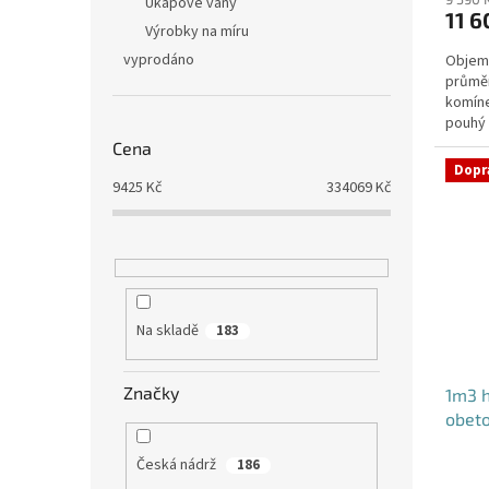
produ
Úkapové vany
11 6
je
Výrobky na míru
4,4
vyprodáno
Objem:
z
průmě
5
komíne
hvězdi
pouhý 
potřeb
Cena
Dopr
9425
Kč
334069
Kč
Na skladě
183
Značky
1m3 h
obet
Česká nádrž
186