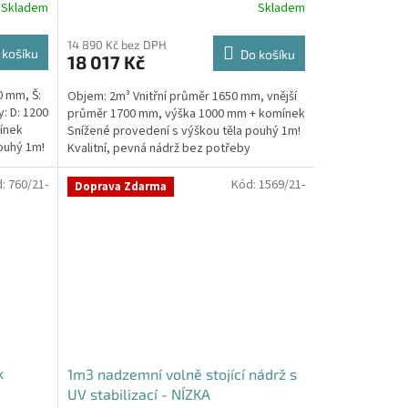
Skladem
Skladem
14 890 Kč bez DPH
 košíku
Do košíku
18 017 Kč
0 mm, Š:
Objem: 2m³ Vnitřní průměr 1650 mm, vnější
: D: 1200
průměr 1700 mm, výška 1000 mm + komínek
ínek
Snížené provedení s výškou těla pouhý 1m!
ouhý 1m!
Kvalitní, pevná nádrž bez potřeby
obetonování Průměr...
d:
760/21-
Kód:
1569/21-
Doprava Zdarma
k
1m3 nadzemní volně stojící nádrž s
UV stabilizací - NÍZKA