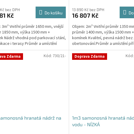
 Kč bez DPH
13 890 Kč bez DPH
Do košíku
Do
81 Kč
16 807 Kč
 3m³ Vnitřní průměr 1650 mm, vnější
Objem: 2m³ Vnitřní průměr 1350 mm
r 1850 mm, výška 1500 mm +
průměr 1400 mm, výška 1500 mm +
k Nádrž vhodná pod parkovací stání,
komínek Kvalitní, pevná nádrž bez
kace i terasy Průměr a umístění
obetonování.Průměr a umístění pří
u/ů, odtoku/ů...
odtoku/ů apod....
Kód:
730/21-
Kód
ava Zdarma
Doprava Zdarma
samonosná hranatá nádrž na
1m3 samonosná hranatá nád
vodu - NÍZKÁ