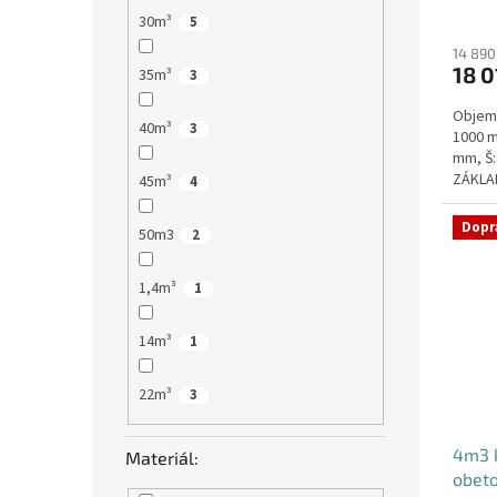
Průmě
30m³
5
hodno
produ
14 890
18 0
je
35m³
3
5,0
Objem:
z
40m³
3
1000 m
5
mm, Š:
hvězdi
ZÁKLAD
45m³
4
VYSTUŽ
Dopr
50m3
2
1,4m³
1
14m³
1
22m³
3
4m3 k
Materiál:
obet