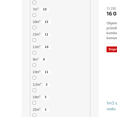
13 290
7m³
10
16 0
20m³
13
Objem:
průmě
komíne
15m³
11
komuni
přítok
12m³
10
Dopr
9m³
9
10m³
11
3,5m³
3
16m³
3
1m3 
vodu
25m³
3