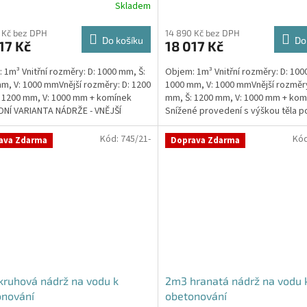
Skladem
rné
Průměrné
cení
hodnocení
ktu
produktu
 Kč bez DPH
14 890 Kč bez DPH
Do košíku
Do
17 Kč
18 017 Kč
je
4,7
 1m³ Vnitřní rozměry: D: 1000 mm, Š:
Objem: 1m³ Vnitřní rozměry: D: 100
z
m, V: 1000 mmVnější rozměry: D: 1200
1000 mm, V: 1000 mmVnější rozměry
5
 1200 mm, V: 1000 mm + komínek
mm, Š: 1200 mm, V: 1000 mm + kom
ček.
hvězdiček.
NÍ VARIANTA NÁDRŽE - VNĚJŠÍ
Snížené provedení s výškou těla p
ENÍ. NA PŘÁNÍ...
Kvalitní,...
Kód:
745/21-
Kó
ava Zdarma
Doprava Zdarma
ruhová nádrž na vodu k
2m3 hranatá nádrž na vodu 
onování
obetonování