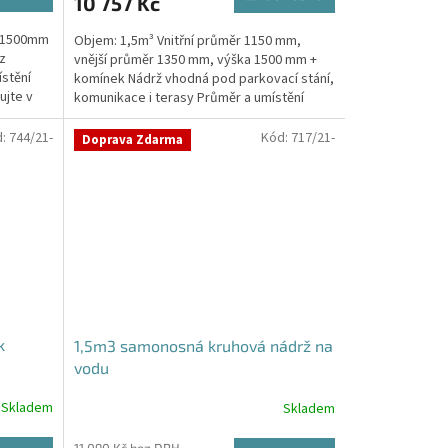
10 757 Kč
a 1500mm
Objem: 1,5m³ Vnitřní průměr 1150 mm,
z
vnější průměr 1350 mm, výška 1500 mm +
stění
komínek Nádrž vhodná pod parkovací stání,
ujte v
komunikace i terasy Průměr a umístění
přítoku/ů, odtoku/ů...
d:
744/21-
Kód:
717/21-
Doprava Zdarma
k
1,5m3 samonosná kruhová nádrž na
vodu
Skladem
Skladem
Průměrné
hodnocení