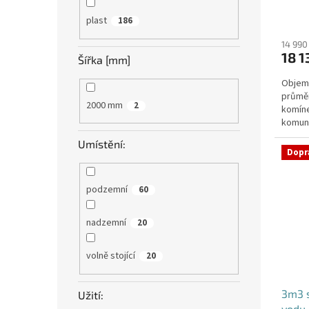
plast
186
14 990
18 1
Šířka [mm]
Objem:
průmě
2000 mm
2
komíne
komuni
přítok
Umístění:
Dopr
podzemní
60
nadzemní
20
volně stojící
20
3m3 
Užití:
vodu