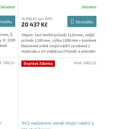
Skladem
Skladem
16 890 Kč bez DPH
 košíku
Do košíku
20 437 Kč
0 mm, Š:
Objem: 1m3 Vnitřní průměr 1150 mm, vnější
: D: 2200
průměr 1200 mm, výška 1000 mm + komínek
ínek
Nadzemní volně stojící nádrž vyrobená z
materiálu s UV stabilizací.Průměr a umístění
přítoku/ů,...
d:
749/21-
Kód:
1602/21
Doprava Zdarma
k
1m3 nadzemní volně stojící nádrž s