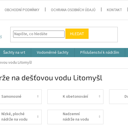
OBCHODNÍ PODMÍNKY
OCHRANA OSOBNÍCH ÚDAJŮ
KONTAKT
HLEDAT
Šachty na vrt
Vodoměrné šachty
Příslušenství k nádržím
ovou vodu Litomyšl
rže na dešťovou vodu Litomyšl
Samonosné
K obetonování
D
Nízké, ploché
Nadzemní
nádrže na vodu
nádrže na vodu