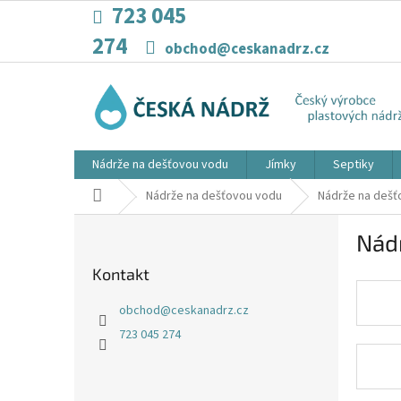
Přejít
723 045
na
274
obsah
obchod@ceskanadrz.cz
Nádrže na dešťovou vodu
Jímky
Septiky
Domů
Nádrže na dešťovou vodu
Nádrže na dešť
P
Nád
o
s
Kontakt
t
r
obchod
@
ceskanadrz.cz
a
723 045 274
n
n
í