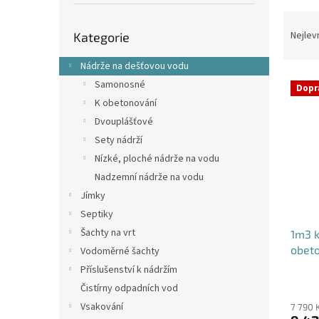
p
a
Ř
Přeskočit
n
a
Nejlev
Kategorie
kategorie
e
z
l
e
Nádrže na dešťovou vodu
V
n
Samonosné
Dopr
ý
í
K obetonování
p
p
Dvouplášťové
i
r
Sety nádrží
s
o
p
d
Nízké, ploché nádrže na vodu
r
u
Nadzemní nádrže na vodu
o
k
Jímky
d
t
Septiky
u
ů
Šachty na vrt
1m3 k
k
obet
t
Vodoměrné šachty
ů
Příslušenství k nádržím
Průmě
Čistírny odpadních vod
hodno
Vsakování
produ
7 790 