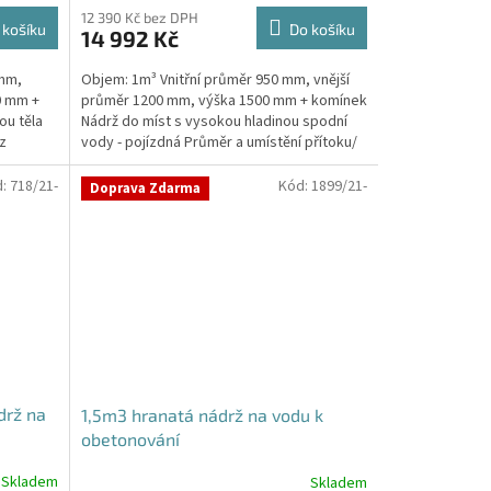
12 390 Kč bez DPH
 košíku
Do košíku
14 992 Kč
 mm,
Objem: 1m³ Vnitřní průměr 950 mm, vnější
0 mm +
průměr 1200 mm, výška 1500 mm + komínek
ou těla
Nádrž do míst s vysokou hladinou spodní
z
vody - pojízdná Průměr a umístění přítoku/
ů, odtoku/ů...
d:
718/21-
Kód:
1899/21-
Doprava Zdarma
drž na
1,5m3 hranatá nádrž na vodu k
obetonování
Skladem
Skladem