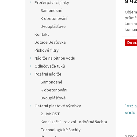
9 42
je
Přečerpávací jímky
5,0
Samonosné
Objem:
z
průmě
5
K obetonování
komíne
hvězdi
Dvouplášťové
komuni
Kontakt
přítok
Dotace Dešťovka
Dopr
Pískové filtry
Nádrže na pitnou vodu
Odlučovače tuků
Požární nádrže
Samonosné
K obetonování
Dvouplášťové
1m3 
Ostatní plastové výrobky
vodu 
2. JAKOST
Kanalizační - revizní - odběrná šachta
Průmě
Technologické šachty
hodno
9 590 