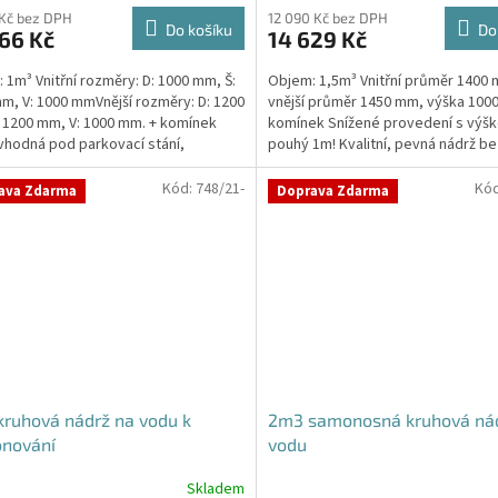
produktu
 Kč bez DPH
12 090 Kč bez DPH
Do košíku
Do
66 Kč
14 629 Kč
je
4,8
 1m³ Vnitřní rozměry: D: 1000 mm, Š:
Objem: 1,5m³ Vnitřní průměr 1400
z
m, V: 1000 mmVnější rozměry: D: 1200
vnější průměr 1450 mm, výška 100
5
 1200 mm, V: 1000 mm. + komínek
komínek Snížené provedení s výšk
hvězdiček.
vhodná pod parkovací stání,
pouhý 1m! Kvalitní, pevná nádrž be
kace i terasy...
potřeby obetonování...
Kód:
748/21-
Kó
ava Zdarma
Doprava Zdarma
ruhová nádrž na vodu k
2m3 samonosná kruhová ná
onování
vodu
Skladem