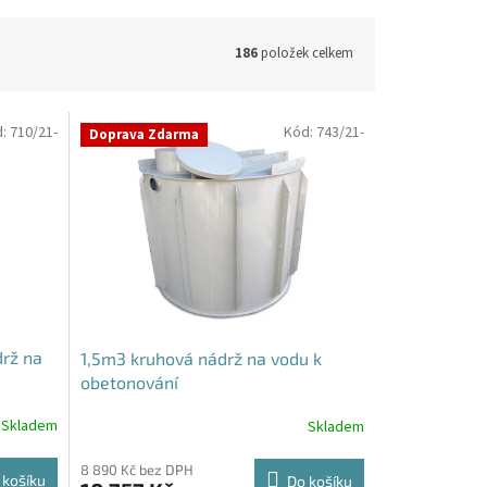
186
položek celkem
d:
710/21-
Kód:
743/21-
Doprava Zdarma
rž na
1,5m3 kruhová nádrž na vodu k
obetonování
Skladem
Skladem
8 890 Kč bez DPH
 košíku
Do košíku