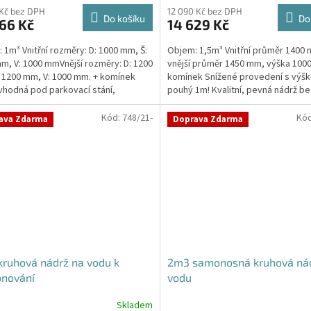
produktu
 Kč bez DPH
12 090 Kč bez DPH
Do košíku
Do
66 Kč
14 629 Kč
je
4,8
 1m³ Vnitřní rozměry: D: 1000 mm, Š:
Objem: 1,5m³ Vnitřní průměr 1400
z
m, V: 1000 mmVnější rozměry: D: 1200
vnější průměr 1450 mm, výška 100
5
 1200 mm, V: 1000 mm. + komínek
komínek Snížené provedení s výšk
hvězdiček.
vhodná pod parkovací stání,
pouhý 1m! Kvalitní, pevná nádrž be
kace i terasy...
potřeby obetonování...
Kód:
748/21-
Kó
ava Zdarma
Doprava Zdarma
ruhová nádrž na vodu k
2m3 samonosná kruhová ná
onování
vodu
Skladem