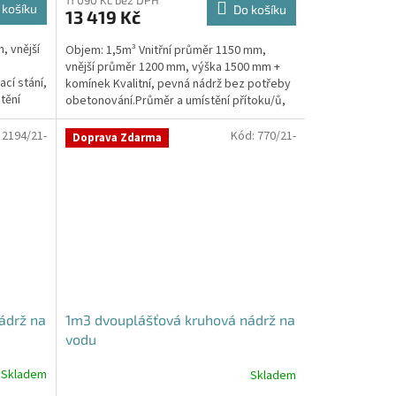
produktu
11 090 Kč bez DPH
 košíku
Do košíku
13 419 Kč
je
4,3
, vnější
Objem: 1,5m³ Vnitřní průměr 1150 mm,
z
vnější průměr 1200 mm, výška 1500 mm +
5
cí stání,
komínek Kvalitní, pevná nádrž bez potřeby
hvězdiček.
tění
obetonování.Průměr a umístění přítoku/ů,
odtoku/ů apod....
:
2194/21-
Kód:
770/21-
Doprava Zdarma
ádrž na
1m3 dvouplášťová kruhová nádrž na
vodu
Skladem
Skladem