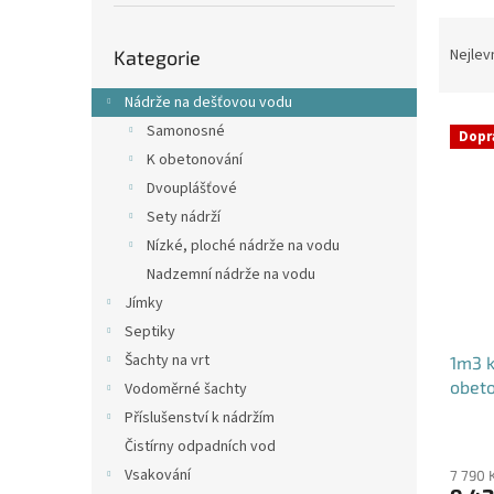
p
a
Ř
Přeskočit
n
a
Nejlev
Kategorie
kategorie
e
z
l
e
Nádrže na dešťovou vodu
V
n
Samonosné
Dopr
ý
í
K obetonování
p
p
Dvouplášťové
i
r
Sety nádrží
s
o
p
d
Nízké, ploché nádrže na vodu
r
u
Nadzemní nádrže na vodu
o
k
Jímky
d
t
Septiky
u
ů
Šachty na vrt
1m3 k
k
obet
t
Vodoměrné šachty
ů
Příslušenství k nádržím
Průmě
Čistírny odpadních vod
hodno
Vsakování
produ
7 790 