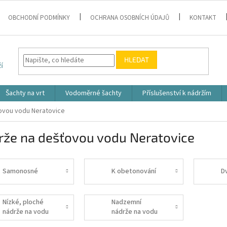
OBCHODNÍ PODMÍNKY
OCHRANA OSOBNÍCH ÚDAJŮ
KONTAKT
HLEDAT
Šachty na vrt
Vodoměrné šachty
Příslušenství k nádržím
ovou vodu Neratovice
rže na dešťovou vodu Neratovice
Samonosné
K obetonování
D
Nízké, ploché
Nadzemní
nádrže na vodu
nádrže na vodu