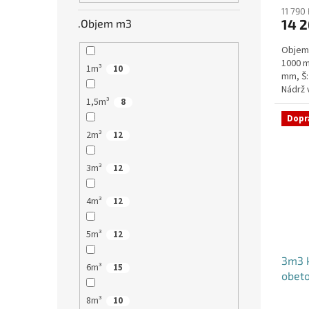
11 790
14 2
.Objem m3
Objem:
1000 m
1m³
10
mm, Š:
Nádrž 
1,5m³
komuni
8
Dopr
2m³
12
3m³
12
4m³
12
5m³
12
3m3 k
6m³
15
obet
8m³
10