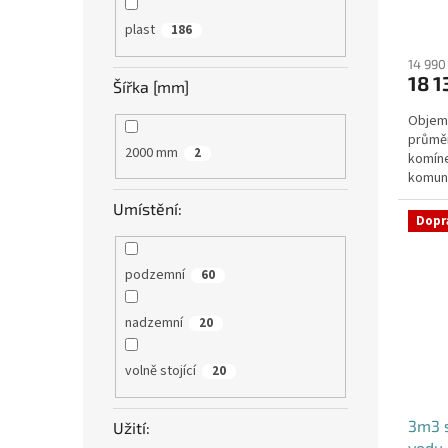
plast
186
14 990
18 1
Šířka [mm]
Objem:
průmě
2000 mm
2
komíne
komuni
přítok
Umístění:
Dopr
podzemní
60
nadzemní
20
volně stojící
20
3m3 
Užití:
vodu