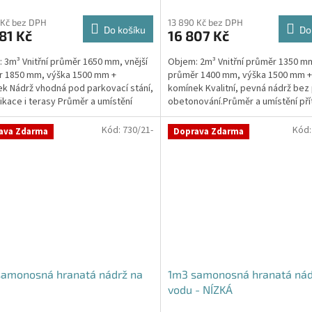
 Kč bez DPH
13 890 Kč bez DPH
Do košíku
Do
81 Kč
16 807 Kč
 3m³ Vnitřní průměr 1650 mm, vnější
Objem: 2m³ Vnitřní průměr 1350 mm
r 1850 mm, výška 1500 mm +
průměr 1400 mm, výška 1500 mm +
k Nádrž vhodná pod parkovací stání,
komínek Kvalitní, pevná nádrž bez
kace i terasy Průměr a umístění
obetonování.Průměr a umístění pří
u/ů, odtoku/ů...
odtoku/ů apod....
Kód:
730/21-
Kód
ava Zdarma
Doprava Zdarma
samonosná hranatá nádrž na
1m3 samonosná hranatá nád
vodu - NÍZKÁ