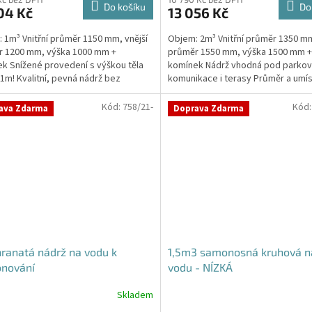
ktu
Do košíku
Do
04 Kč
13 056 Kč
 1m³ Vnitřní průměr 1150 mm, vnější
Objem: 2m³ Vnitřní průměr 1350 mm
r 1200 mm, výška 1000 mm +
průměr 1550 mm, výška 1500 mm +
k Snížené provedení s výškou těla
komínek Nádrž vhodná pod parkova
ček.
1m! Kvalitní, pevná nádrž bez
komunikace i terasy Průměr a umís
y obetonování Průměr...
přítoku/ů, odtoku/ů...
Kód:
758/21-
Kód
ava Zdarma
Doprava Zdarma
ranatá nádrž na vodu k
1,5m3 samonosná kruhová n
onování
vodu - NÍZKÁ
Skladem
Průměrné
hodnocení