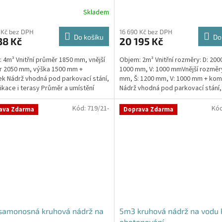
Skladem
 Kč bez DPH
16 690 Kč bez DPH
Do košíku
Do
38 Kč
20 195 Kč
 4m³ Vnitřní průměr 1850 mm, vnější
Objem: 2m³ Vnitřní rozměry: D: 200
r 2050 mm, výška 1500 mm +
1000 mm, V: 1000 mmVnější rozměry
k Nádrž vhodná pod parkovací stání,
mm, Š: 1200 mm, V: 1000 mm + kom
kace i terasy Průměr a umístění
Nádrž vhodná pod parkovací stání,
u/ů, odtoku/ů...
komunikace i terasy...
Kód:
719/21-
Kó
ava Zdarma
Doprava Zdarma
samonosná kruhová nádrž na
5m3 kruhová nádrž na vodu 
obetonování