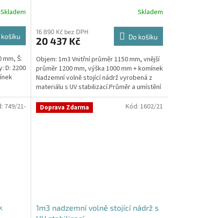
Skladem
Skladem
16 890 Kč bez DPH
 košíku
Do košíku
20 437 Kč
0 mm, Š:
Objem: 1m3 Vnitřní průměr 1150 mm, vnější
: D: 2200
průměr 1200 mm, výška 1000 mm + komínek
ínek
Nadzemní volně stojící nádrž vyrobená z
materiálu s UV stabilizací.Průměr a umístění
přítoku/ů,...
d:
749/21-
Kód:
1602/21
Doprava Zdarma
k
1m3 nadzemní volně stojící nádrž s