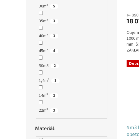
Průmě
30m³
5
hodno
produ
14 890
18 0
je
35m³
3
5,0
Objem:
z
40m³
3
1000 m
5
mm, Š:
hvězdi
ZÁKLAD
45m³
4
VYSTUŽ
Dopr
50m3
2
1,4m³
1
14m³
1
22m³
3
4m3 k
Materiál:
obet