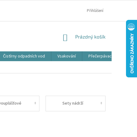
MOJE OBJEDNÁVKA
Přihlášení
NÁKUPNÍ
Prázdný košík
KOŠÍK
Čistírny odpadních vod
Vsakování
Přečerpávací jímky
vouplášťové
Sety nádrží