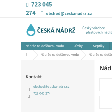
Přejít
723 045
na
274
obsah
obchod@ceskanadrz.cz
Nádrže na dešťovou vodu
Jímky
Septiky
Domů
Nádrže na dešťovou vodu
Nádrže na dešť
P
Nád
o
s
Kontakt
t
r
obchod
@
ceskanadrz.cz
a
723 045 274
n
n
í