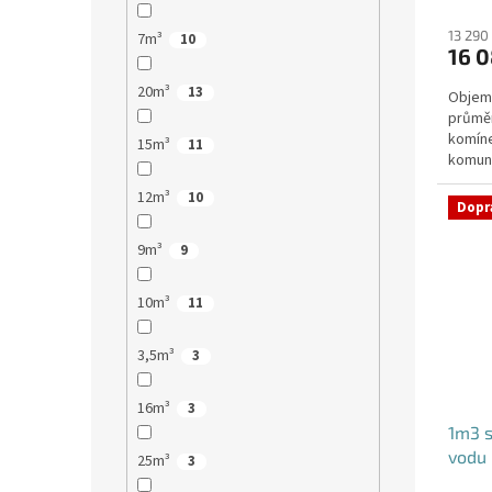
13 290
7m³
10
16 0
20m³
13
Objem:
průmě
komíne
15m³
11
komuni
přítok
12m³
10
Dopr
9m³
9
10m³
11
3,5m³
3
16m³
3
1m3 
vodu
25m³
3