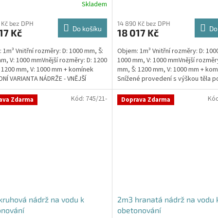
Skladem
rné
Průměrné
cení
hodnocení
ktu
produktu
 Kč bez DPH
14 890 Kč bez DPH
Do košíku
Do
17 Kč
18 017 Kč
je
4,7
 1m³ Vnitřní rozměry: D: 1000 mm, Š:
Objem: 1m³ Vnitřní rozměry: D: 100
z
m, V: 1000 mmVnější rozměry: D: 1200
1000 mm, V: 1000 mmVnější rozměry
5
 1200 mm, V: 1000 mm + komínek
mm, Š: 1200 mm, V: 1000 mm + kom
ček.
hvězdiček.
NÍ VARIANTA NÁDRŽE - VNĚJŠÍ
Snížené provedení s výškou těla p
ENÍ. NA PŘÁNÍ...
Kvalitní,...
Kód:
745/21-
Kó
ava Zdarma
Doprava Zdarma
ruhová nádrž na vodu k
2m3 hranatá nádrž na vodu 
onování
obetonování