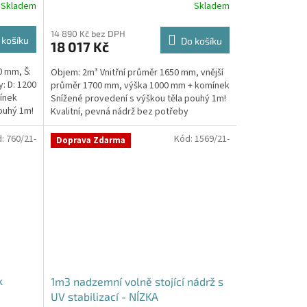
Skladem
Skladem
14 890 Kč bez DPH
 košíku
Do košíku
18 017 Kč
0 mm, Š:
Objem: 2m³ Vnitřní průměr 1650 mm, vnější
: D: 1200
průměr 1700 mm, výška 1000 mm + komínek
ínek
Snížené provedení s výškou těla pouhý 1m!
ouhý 1m!
Kvalitní, pevná nádrž bez potřeby
obetonování Průměr...
d:
760/21-
Kód:
1569/21-
Doprava Zdarma
k
1m3 nadzemní volně stojící nádrž s
UV stabilizací - NÍZKA