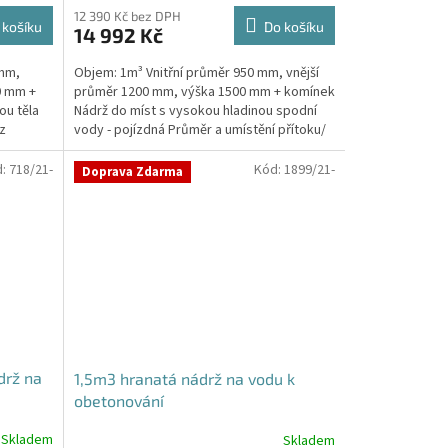
12 390 Kč bez DPH
 košíku
Do košíku
14 992 Kč
 mm,
Objem: 1m³ Vnitřní průměr 950 mm, vnější
0 mm +
průměr 1200 mm, výška 1500 mm + komínek
ou těla
Nádrž do míst s vysokou hladinou spodní
z
vody - pojízdná Průměr a umístění přítoku/
ů, odtoku/ů...
d:
718/21-
Kód:
1899/21-
Doprava Zdarma
drž na
1,5m3 hranatá nádrž na vodu k
obetonování
Skladem
Skladem