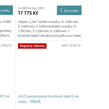
14 690 Kč bez DPH
 košíku
Do košíku
17 775 Kč
, vnější
Objem: 1,5m³ Vnitřní rozměry: D: 1500 mm,
Š: 1000 mm, V: 1000 mmVnější rozměry: D:
 potřeby
1700 mm, Š: 1200 mm, V: 1000 mm. +
toku/ů,
komínek Nádrž vhodná pod parkovací stání,
komunikace i...
:
2203/21-
Kód:
2195/21-
Doprava Zdarma
rž na
2m3 samonosná kruhová nádrž na
vodu - NÍZKÁ