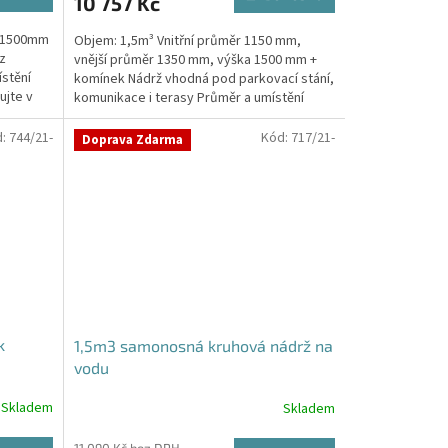
10 757 Kč
a 1500mm
Objem: 1,5m³ Vnitřní průměr 1150 mm,
z
vnější průměr 1350 mm, výška 1500 mm +
stění
komínek Nádrž vhodná pod parkovací stání,
ujte v
komunikace i terasy Průměr a umístění
přítoku/ů, odtoku/ů...
d:
744/21-
Kód:
717/21-
Doprava Zdarma
k
1,5m3 samonosná kruhová nádrž na
vodu
Skladem
Skladem
Průměrné
hodnocení