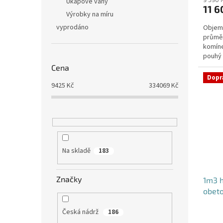
produ
Úkapové vany
11 6
je
Výrobky na míru
4,4
vyprodáno
Objem:
z
průmě
5
komíne
hvězdi
pouhý 
potřeb
Cena
Dopr
9425
Kč
334069
Kč
Na skladě
183
Značky
1m3 h
obet
Česká nádrž
186