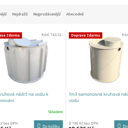
nější
Nejdražší
Nejprodávanější
Abecedně
Kód:
742/21-
Kó
ava Zdarma
Doprava Zdarma
ruhová nádrž na vodu k
1m3 samonosná kruhová nád
onování
vodu
Skladem
rné
Průměrné
cení
hodnocení
ktu
produktu
Kč bez DPH
8 790 Kč bez DPH
Do košíku
Do