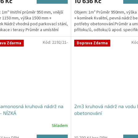
6 Kč
10 636 Kč
je
5,0
 1m³ Vnitřní průměr 950 mm, vnější
Objem: 1m³ Průměr 950mm, výšk
z
r 1150 mm, výška 1500 mm +
+ komínek Kvalitní, pevná nádrž be
5
k Nádrž vhodná pod parkovací stání,
potřeby obetonování.Průměr a umí
ček.
hvězdiček.
kace i terasy Průměr a umístění
přítoku/ů, odtoku/ů apod. specifik
u/ů, odtoku/ů...
poznámce (poslední krok...
Kód:
2192/21-
Kó
ava Zdarma
Doprava Zdarma
samonosná kruhová nádrž na
2m3 kruhová nádrž na vodu 
- NÍZKÁ
obetonování
Skladem
rné
cení
Kč bez DPH
10 790 Kč bez DPH