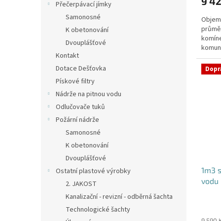
9 42
je
Přečerpávací jímky
5,0
Samonosné
Objem:
z
průmě
5
K obetonování
komíne
hvězdi
Dvouplášťové
komuni
Kontakt
přítok
Dotace Dešťovka
Dopr
Pískové filtry
Nádrže na pitnou vodu
Odlučovače tuků
Požární nádrže
Samonosné
K obetonování
Dvouplášťové
1m3 
Ostatní plastové výrobky
vodu 
2. JAKOST
Kanalizační - revizní - odběrná šachta
Průmě
Technologické šachty
hodno
9 590 