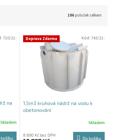
186
položek celkem
d:
710/21-
Kód:
743/21-
Doprava Zdarma
rž na
1,5m3 kruhová nádrž na vodu k
obetonování
Skladem
Skladem
8 890 Kč bez DPH
 košíku
Do košíku