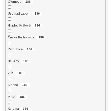
Olomouc
186
Ústí nad Labem
186
Hradec Králové
186
České Budějovice
186
Pardubice
186
Havířov
186
Zlín
186
Kladno
186
Most
186
Karviná
186