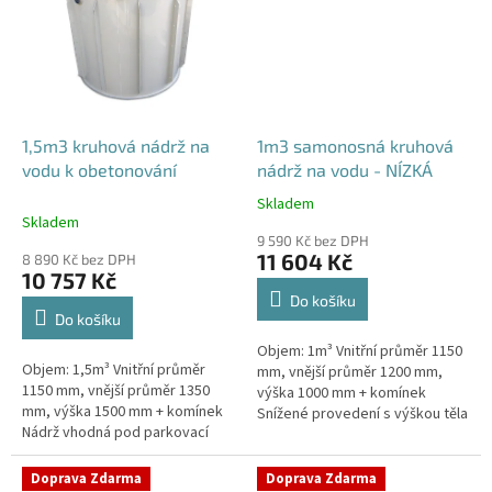
1,5m3 kruhová nádrž na
1m3 samonosná kruhová
vodu k obetonování
nádrž na vodu - NÍZKÁ
Skladem
Průměrné
Skladem
hodnocení
9 590 Kč bez DPH
produktu
11 604 Kč
8 890 Kč bez DPH
je
10 757 Kč
4,4
Do košíku
z
Do košíku
5
Objem: 1m³ Vnitřní průměr 1150
hvězdiček.
Objem: 1,5m³ Vnitřní průměr
mm, vnější průměr 1200 mm,
1150 mm, vnější průměr 1350
výška 1000 mm + komínek
mm, výška 1500 mm + komínek
Snížené provedení s výškou těla
Nádrž vhodná pod parkovací
pouhý 1m! Kvalitní, pevná nádrž
stání, komunikace i terasy
bez potřeby obetonování
Průměr a umístění přítoku/ů,
Průměr...
Doprava Zdarma
Doprava Zdarma