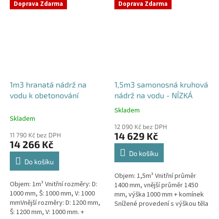
umístění přítoku/ů, odtoku/ů...
apod....
Doprava Zdarma
Doprava Zdarma
1m3 hranatá nádrž na
1,5m3 samonosná kruhová
vodu k obetonování
nádrž na vodu - NÍZKÁ
Skladem
Průměrné
Skladem
hodnocení
12 090 Kč bez DPH
produktu
14 629 Kč
11 790 Kč bez DPH
je
14 266 Kč
4,8
Do košíku
z
Do košíku
5
Objem: 1,5m³ Vnitřní průměr
hvězdiček.
Objem: 1m³ Vnitřní rozměry: D:
1400 mm, vnější průměr 1450
1000 mm, Š: 1000 mm, V: 1000
mm, výška 1000 mm + komínek
mmVnější rozměry: D: 1200 mm,
Snížené provedení s výškou těla
Š: 1200 mm, V: 1000 mm. +
pouhý 1m! Kvalitní, pevná nádrž