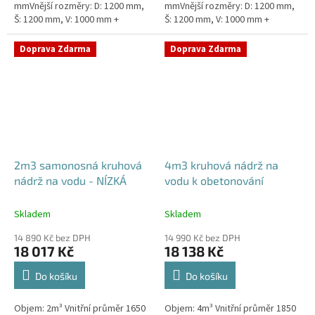
mmVnější rozměry: D: 1200 mm,
mmVnější rozměry: D: 1200 mm,
Š: 1200 mm, V: 1000 mm +
Š: 1200 mm, V: 1000 mm +
komínek ZÁKLADNÍ VARIANTA
komínek Snížené provedení s
NÁDRŽE - VNĚJŠÍ VYSTUŽENÍ. NA
výškou těla pouhý 1m! Kvalitní,...
Doprava Zdarma
Doprava Zdarma
PŘÁNÍ...
2m3 samonosná kruhová
4m3 kruhová nádrž na
nádrž na vodu - NÍZKÁ
vodu k obetonování
Skladem
Skladem
14 890 Kč bez DPH
14 990 Kč bez DPH
18 017 Kč
18 138 Kč
Do košíku
Do košíku
Objem: 2m³ Vnitřní průměr 1650
Objem: 4m³ Vnitřní průměr 1850