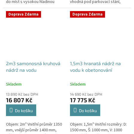
do míst s vysokou hladinou
vhodná pod parkovací stání,
spodní vody - pojízdná Průměr a
komunikace i terasy Průměr a
umístění přítoku/ů, odtoku/ů...
umístění přítoku/ů, odtoku/ů...
Doprava Zdarma
Doprava Zdarma
2m3 samonosná kruhová
1,5m3 hranatá nádrž na
nádrž na vodu
vodu k obetonování
Skladem
Skladem
13 890 Kč bez DPH
14 690 Kč bez DPH
16 807 Kč
17 775 Kč
Do košíku
Do košíku
Objem: 2m³ Vnitřní průměr 1350
Objem: 1,5m³ Vnitřní rozměry: D:
mm, vnější průměr 1400 mm,
1500 mm, Š: 1000 mm, V: 1000