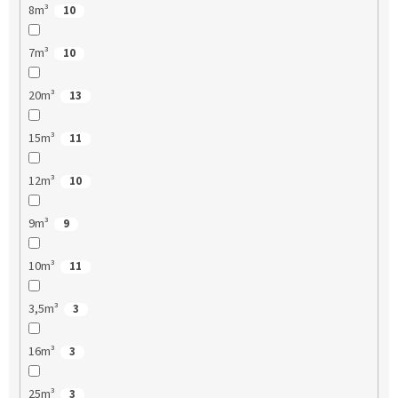
8m³
10
7m³
10
20m³
13
15m³
11
12m³
10
9m³
9
10m³
11
3,5m³
3
16m³
3
25m³
3