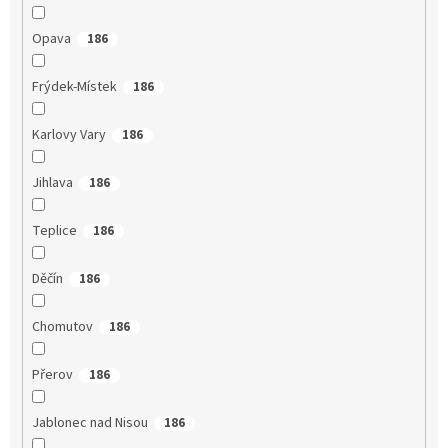
Opava
186
Frýdek-Místek
186
Karlovy Vary
186
Jihlava
186
Teplice
186
Děčín
186
Chomutov
186
Přerov
186
Jablonec nad Nisou
186