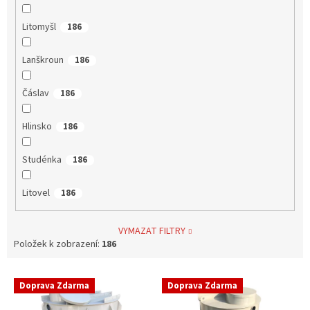
Litomyšl
186
Lanškroun
186
Čáslav
186
Hlinsko
186
Studénka
186
Litovel
186
VYMAZAT FILTRY
Položek k zobrazení:
186
V
Doprava Zdarma
Doprava Zdarma
ý
p