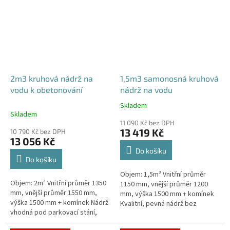
odtoku/ů...
2m3 kruhová nádrž na
1,5m3 samonosná kruhová
vodu k obetonování
nádrž na vodu
Skladem
Průměrné
Skladem
hodnocení
11 090 Kč bez DPH
produktu
13 419 Kč
10 790 Kč bez DPH
je
13 056 Kč
4,3
Do košíku
z
Do košíku
5
Objem: 1,5m³ Vnitřní průměr
hvězdiček.
Objem: 2m³ Vnitřní průměr 1350
1150 mm, vnější průměr 1200
mm, vnější průměr 1550 mm,
mm, výška 1500 mm + komínek
výška 1500 mm + komínek Nádrž
Kvalitní, pevná nádrž bez
vhodná pod parkovací stání,
potřeby obetonování.Průměr a
komunikace i terasy Průměr a
umístění přítoku/ů, odtoku/ů