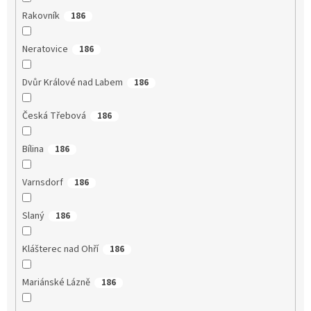
Rakovník
186
Neratovice
186
Dvůr Králové nad Labem
186
Česká Třebová
186
Bílina
186
Varnsdorf
186
Slaný
186
Klášterec nad Ohří
186
Mariánské Lázně
186