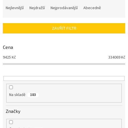
Ř
a
Nejlevnější
Nejdražší
Nejprodávanější
Abecedně
z
e
n
ZAVŘÍT FILTR
í
p
r
Cena
o
d
9425
Kč
334069
Kč
u
k
t
ů
Na skladě
183
Značky