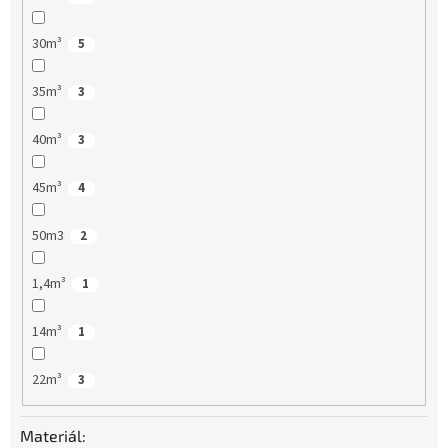
30m³
5
35m³
3
40m³
3
45m³
4
50m3
2
1,4m³
1
14m³
1
22m³
3
Materiál: