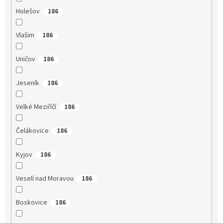
Holešov
186
Vlašim
186
Uničov
186
Jeseník
186
Velké Meziříčí
186
Čelákovice
186
Kyjov
186
Veselí nad Moravou
186
Boskovice
186