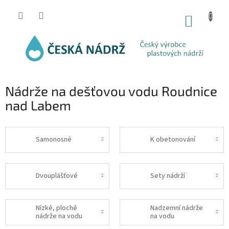
Přejít
na
NÁKUP
obsah
KOŠÍK
Nádrže na dešťovou vodu Roudnice
nad Labem
Samonosné
K obetonování
Dvouplášťové
Sety nádrží
Nízké, ploché
Nadzemní nádrže
nádrže na vodu
na vodu