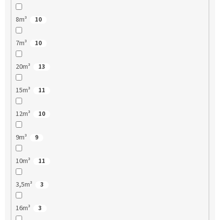
8m³
10
7m³
10
20m³
13
15m³
11
12m³
10
9m³
9
10m³
11
3,5m³
3
16m³
3