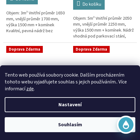
z
Do košíku
5
Objem: 3m³ Vnitřní průměr 1650
hvězdiček.
Objem: 5m³ Vnitřní průměr 2050
mm, vnější průměr 1700 mm,
mm, vnější průměr 2250 mm,
výška 1500 mm + komínek
výška 1500 mm + komínek. Nádrž
Kvalitní, pevná nádrž bez
vhodná pod parkovací stání,
potřeby obetonování.Průměr a
komunikace i terasy Průměr a
umístění přítoku/ů, odtoku/ů
umístění přítoku/ů, odtoku/ů...
apod....
Doprava Zdarma
Doprava Zdarma
Virtuální asistent
Tento web používá soubory cookie. Dalším procházením
Online
tohoto webu vyjadřujete souhlas s jejich používáním.. Více
informací
zde
.
1m3 nadzemní volně
1,5m3 samonosná hranatá
Nastavení
Začít konverzaci
stojící nádrž s UV
nádrž na vodu
stabilizací
Skladem
Skladem
Souhlasím
17 290 Kč bez DPH
17 490 Kč bez DPH
20 921 Kč
21 163 Kč