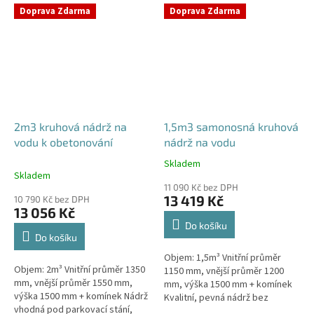
Průměr a umístění přítoku/ů,
Průměr...
Doprava Zdarma
Doprava Zdarma
odtoku/ů...
2m3 kruhová nádrž na
1,5m3 samonosná kruhová
vodu k obetonování
nádrž na vodu
Skladem
Průměrné
Skladem
hodnocení
11 090 Kč bez DPH
produktu
13 419 Kč
10 790 Kč bez DPH
je
13 056 Kč
4,3
Do košíku
z
Do košíku
5
Objem: 1,5m³ Vnitřní průměr
hvězdiček.
Objem: 2m³ Vnitřní průměr 1350
1150 mm, vnější průměr 1200
mm, vnější průměr 1550 mm,
mm, výška 1500 mm + komínek
výška 1500 mm + komínek Nádrž
Kvalitní, pevná nádrž bez
vhodná pod parkovací stání,
potřeby obetonování.Průměr a