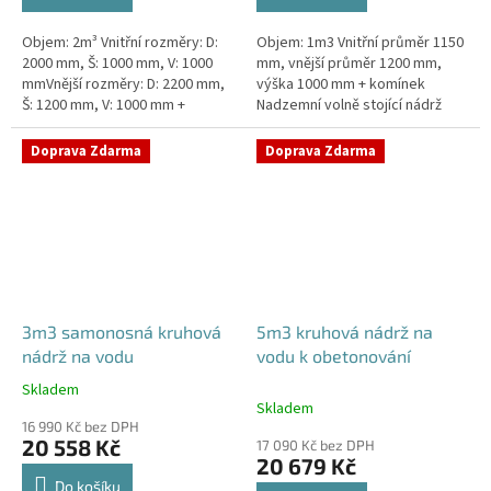
Objem: 2m³ Vnitřní rozměry: D:
Objem: 1m3 Vnitřní průměr 1150
2000 mm, Š: 1000 mm, V: 1000
mm, vnější průměr 1200 mm,
mmVnější rozměry: D: 2200 mm,
výška 1000 mm + komínek
Š: 1200 mm, V: 1000 mm +
Nadzemní volně stojící nádrž
komínek Nádrž vhodná pod
vyrobená z materiálu s UV
parkovací stání, komunikace i
stabilizací.Průměr a umístění
Doprava Zdarma
Doprava Zdarma
terasy...
přítoku/ů,...
3m3 samonosná kruhová
5m3 kruhová nádrž na
nádrž na vodu
vodu k obetonování
Skladem
Průměrné
Skladem
hodnocení
16 990 Kč bez DPH
produktu
20 558 Kč
17 090 Kč bez DPH
je
20 679 Kč
5,0
Do košíku