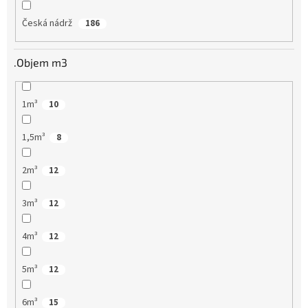
Česká nádrž
186
.Objem m3
1m³
10
1,5m³
8
2m³
12
3m³
12
4m³
12
5m³
12
6m³
15