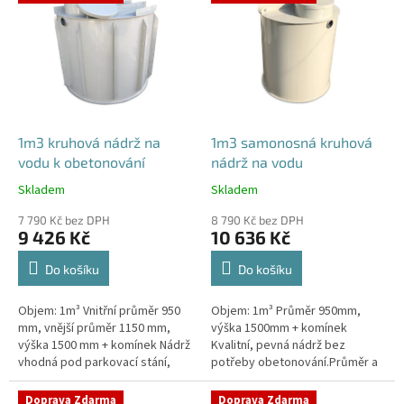
ý
p
i
s
p
r
o
d
1m3 kruhová nádrž na
1m3 samonosná kruhová
u
vodu k obetonování
nádrž na vodu
k
Skladem
Skladem
Průměrné
Průměrné
t
hodnocení
hodnocení
ů
7 790 Kč bez DPH
8 790 Kč bez DPH
produktu
produktu
9 426 Kč
10 636 Kč
je
je
5,0
5,0
Do košíku
Do košíku
z
z
5
5
Objem: 1m³ Vnitřní průměr 950
Objem: 1m³ Průměr 950mm,
hvězdiček.
hvězdiček.
mm, vnější průměr 1150 mm,
výška 1500mm + komínek
výška 1500 mm + komínek Nádrž
Kvalitní, pevná nádrž bez
vhodná pod parkovací stání,
potřeby obetonování.Průměr a
komunikace i terasy Průměr a
umístění přítoku/ů, odtoku/ů
umístění přítoku/ů, odtoku/ů...
apod. specifikujte v poznámce
Doprava Zdarma
Doprava Zdarma