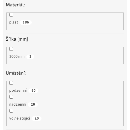
Materiál:
plast
186
Šířka [mm]
2000 mm
2
Umístění:
podzemní
60
nadzemní
20
volně stojící
20