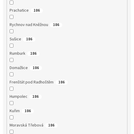
Prachatice
186
Rychnov nad Kněžnou
186
Sušice
186
Rumburk
186
Domažlice
186
Frenštát pod Radhoštěm
186
Humpolec
186
Kuřim
186
Moravská Třebová
186