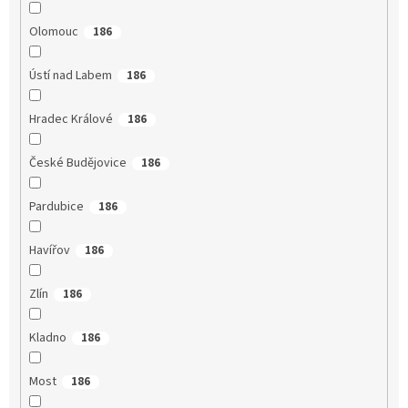
Olomouc
186
Ústí nad Labem
186
Hradec Králové
186
České Budějovice
186
Pardubice
186
Havířov
186
Zlín
186
Kladno
186
Most
186