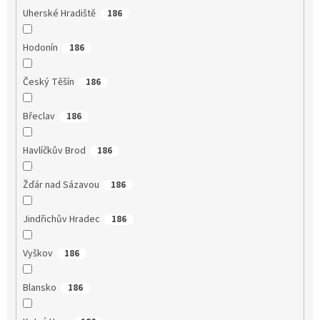
Uherské Hradiště
186
Hodonín
186
Český Těšín
186
Břeclav
186
Havlíčkův Brod
186
Žďár nad Sázavou
186
Jindřichův Hradec
186
Vyškov
186
Blansko
186