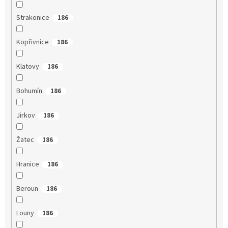
Strakonice
186
Kopřivnice
186
Klatovy
186
Bohumín
186
Jirkov
186
Žatec
186
Hranice
186
Beroun
186
Louny
186