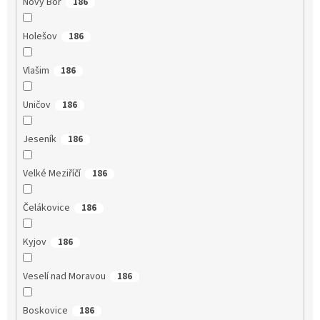
Nový Bor
186
Holešov
186
Vlašim
186
Uničov
186
Jeseník
186
Velké Meziříčí
186
Čelákovice
186
Kyjov
186
Veselí nad Moravou
186
Boskovice
186