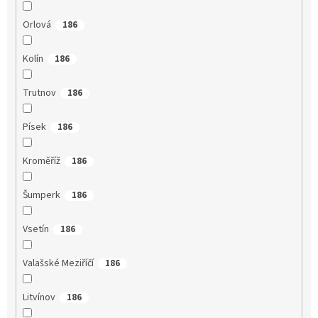
Orlová
186
Kolín
186
Trutnov
186
Písek
186
Kroměříž
186
Šumperk
186
Vsetín
186
Valašské Meziříčí
186
Litvínov
186