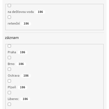
na dešťovou vodu
186
retenční
186
záznam
Praha
186
Brno
186
Ostrava
186
Plzeň
186
Liberec
186