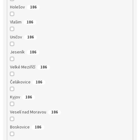
Holešov
186
Vlašim
186
Uničov
186
Jeseník
186
Velké Meziříčí
186
Čelákovice
186
Kyjov
186
Veselí nad Moravou
186
Boskovice
186