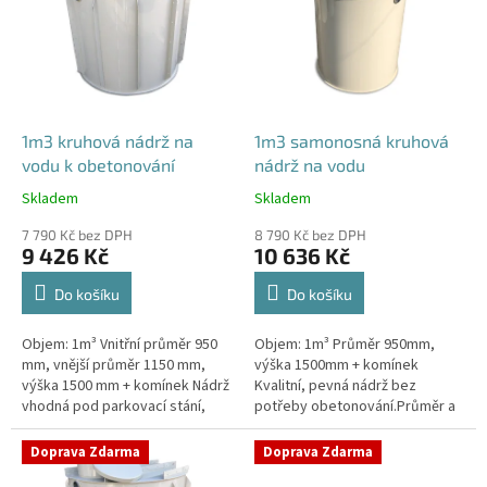
i
s
p
r
o
d
1m3 kruhová nádrž na
1m3 samonosná kruhová
u
vodu k obetonování
nádrž na vodu
k
Skladem
Skladem
Průměrné
Průměrné
t
hodnocení
hodnocení
ů
7 790 Kč bez DPH
8 790 Kč bez DPH
produktu
produktu
9 426 Kč
10 636 Kč
je
je
5,0
5,0
Do košíku
Do košíku
z
z
5
5
Objem: 1m³ Vnitřní průměr 950
Objem: 1m³ Průměr 950mm,
hvězdiček.
hvězdiček.
mm, vnější průměr 1150 mm,
výška 1500mm + komínek
výška 1500 mm + komínek Nádrž
Kvalitní, pevná nádrž bez
vhodná pod parkovací stání,
potřeby obetonování.Průměr a
komunikace i terasy Průměr a
umístění přítoku/ů, odtoku/ů
umístění přítoku/ů, odtoku/ů...
apod. specifikujte v poznámce
Doprava Zdarma
Doprava Zdarma
(poslední krok...