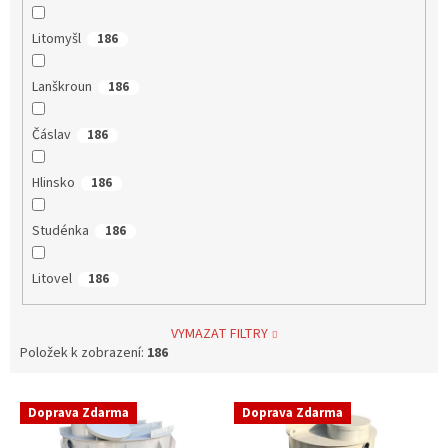
Litomyšl
186
Lanškroun
186
Čáslav
186
Hlinsko
186
Studénka
186
Litovel
186
VYMAZAT FILTRY
Položek k zobrazení:
186
V
Doprava Zdarma
Doprava Zdarma
ý
p