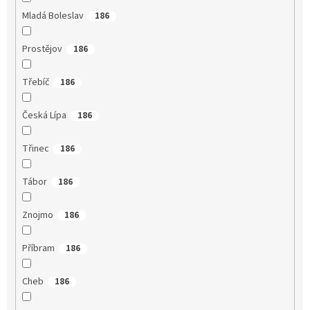
Mladá Boleslav
186
Prostějov
186
Třebíč
186
Česká Lípa
186
Třinec
186
Tábor
186
Znojmo
186
Příbram
186
Cheb
186