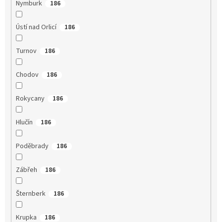
Nymburk
186
Ústí nad Orlicí
186
Turnov
186
Chodov
186
Rokycany
186
Hlučín
186
Poděbrady
186
Zábřeh
186
Šternberk
186
Krupka
186