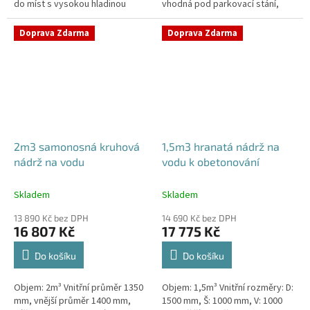
do míst s vysokou hladinou
vhodná pod parkovací stání,
spodní vody - pojízdná Průměr a
komunikace i terasy Průměr a
umístění přítoku/ů, odtoku/ů...
umístění přítoku/ů, odtoku/ů...
Doprava Zdarma
Doprava Zdarma
2m3 samonosná kruhová
1,5m3 hranatá nádrž na
nádrž na vodu
vodu k obetonování
Skladem
Skladem
13 890 Kč bez DPH
14 690 Kč bez DPH
16 807 Kč
17 775 Kč
Do košíku
Do košíku
Objem: 2m³ Vnitřní průměr 1350
Objem: 1,5m³ Vnitřní rozměry: D:
mm, vnější průměr 1400 mm,
1500 mm, Š: 1000 mm, V: 1000