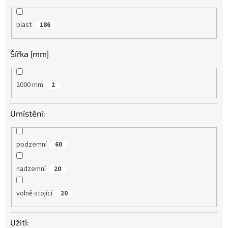
plast
186
Šířka [mm]
2000 mm
2
Umístění:
podzemní
60
nadzemní
20
volně stojící
20
Užití: