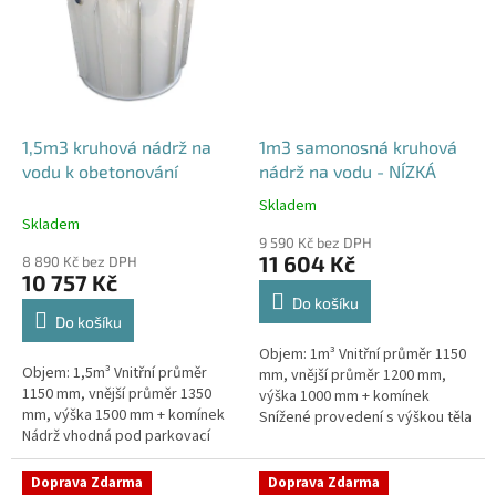
1,5m3 kruhová nádrž na
1m3 samonosná kruhová
vodu k obetonování
nádrž na vodu - NÍZKÁ
Skladem
Průměrné
Skladem
hodnocení
9 590 Kč bez DPH
produktu
11 604 Kč
8 890 Kč bez DPH
je
10 757 Kč
4,4
Do košíku
z
Do košíku
5
Objem: 1m³ Vnitřní průměr 1150
hvězdiček.
Objem: 1,5m³ Vnitřní průměr
mm, vnější průměr 1200 mm,
1150 mm, vnější průměr 1350
výška 1000 mm + komínek
mm, výška 1500 mm + komínek
Snížené provedení s výškou těla
Nádrž vhodná pod parkovací
pouhý 1m! Kvalitní, pevná nádrž
stání, komunikace i terasy
bez potřeby obetonování
Průměr a umístění přítoku/ů,
Průměr...
Doprava Zdarma
Doprava Zdarma