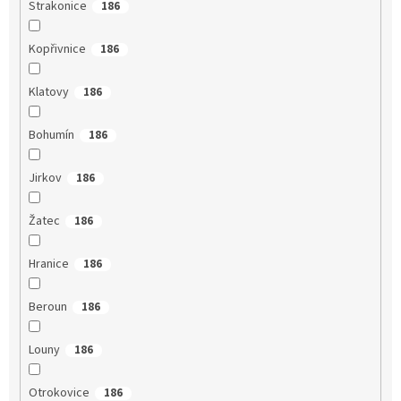
Strakonice
186
Kopřivnice
186
Klatovy
186
Bohumín
186
Jirkov
186
Žatec
186
Hranice
186
Beroun
186
Louny
186
Otrokovice
186