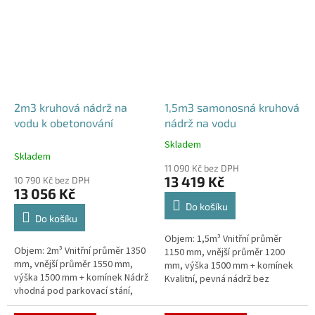
odtoku/ů...
2m3 kruhová nádrž na
1,5m3 samonosná kruhová
vodu k obetonování
nádrž na vodu
Skladem
Průměrné
Skladem
hodnocení
11 090 Kč bez DPH
produktu
13 419 Kč
10 790 Kč bez DPH
je
13 056 Kč
4,3
Do košíku
z
Do košíku
5
Objem: 1,5m³ Vnitřní průměr
hvězdiček.
Objem: 2m³ Vnitřní průměr 1350
1150 mm, vnější průměr 1200
mm, vnější průměr 1550 mm,
mm, výška 1500 mm + komínek
výška 1500 mm + komínek Nádrž
Kvalitní, pevná nádrž bez
vhodná pod parkovací stání,
potřeby obetonování.Průměr a
komunikace i terasy Průměr a
umístění přítoku/ů, odtoku/ů