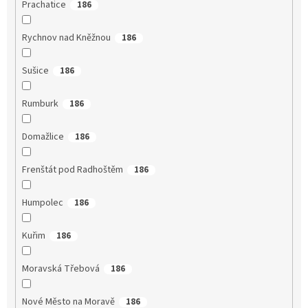
Prachatice
186
Rychnov nad Kněžnou
186
Sušice
186
Rumburk
186
Domažlice
186
Frenštát pod Radhoštěm
186
Humpolec
186
Kuřim
186
Moravská Třebová
186
Nové Město na Moravě
186