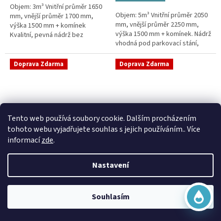
Objem: 3m³ Vnitřní průměr 1650
hvězdiček.
Objem: 5m³ Vnitřní průměr 2050
mm, vnější průměr 1700 mm,
mm, vnější průměr 2250 mm,
výška 1500 mm + komínek
výška 1500 mm + komínek. Nádrž
Kvalitní, pevná nádrž bez
vhodná pod parkovací stání,
potřeby obetonování.Průměr a
komunikace i terasy Průměr a
umístění přítoku/ů, odtoku/ů
umístění přítoku/ů, odtoku/ů...
apod....
Doprava Zdarma
Doprava Zdarma
Virtuální asistent
Tento web používá soubory cookie. Dalším procházením
Online
tohoto webu vyjadřujete souhlas s jejich používáním.. Více
informací
zde
.
1m3 nadzemní volně
1,5m3 samonosná hranatá
stojící nádrž s UV
nádrž na vodu
Nastavení
stabilizací
Začít konverzaci
Skladem
Skladem
Souhlasím
17 290 Kč bez DPH
17 490 Kč bez DPH
20 921 Kč
21 163 Kč