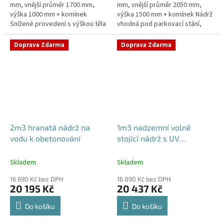
mm, vnější průměr 1700 mm,
mm, vnější průměr 2050 mm,
výška 1000 mm + komínek
výška 1500 mm + komínek Nádrž
Snížené provedení s výškou těla
vhodná pod parkovací stání,
pouhý 1m! Kvalitní, pevná nádrž
komunikace i terasy Průměr a
bez potřeby obetonování
umístění přítoku/ů, odtoku/ů...
Doprava Zdarma
Doprava Zdarma
Průměr...
2m3 hranatá nádrž na
1m3 nadzemní volně
vodu k obetonování
stojící nádrž s UV
stabilizací - NÍZKA
Skladem
Skladem
16 690 Kč bez DPH
16 890 Kč bez DPH
20 195 Kč
20 437 Kč
Do košíku
Do košíku