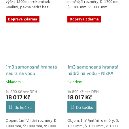
výška 1500 mm + komínek
mmVnější rozměry: D: 1700 mm,
Kvalitní, pevná nádrž bez
Š: 1200 mm, V: 1000 mm. +
potřeby obetonování.Průměr a
komínek Nádrž vhodná pod
umístění přítoku/ů, odtoku/ů
parkovací stání, komunikace i...
Doprava Zdarma
Doprava Zdarma
apod....
1m3 samonosná hranatá
1m3 samonosná hranatá
nádrž na vodu
nádrž na vodu - NÍZKÁ
Skladem
Skladem
Průměrné
Průměrné
hodnocení
hodnocení
14 890 Kč bez DPH
14 890 Kč bez DPH
produktu
produktu
18 017 Kč
18 017 Kč
je
je
5,0
4,7
Do košíku
Do košíku
z
z
5
5
Objem: 1m³ Vnitřní rozměry: D:
Objem: 1m³ Vnitřní rozměry: D:
hvězdiček.
hvězdiček.
1000 mm, Š: 1000 mm, V: 1000
1000 mm, Š: 1000 mm, V: 1000