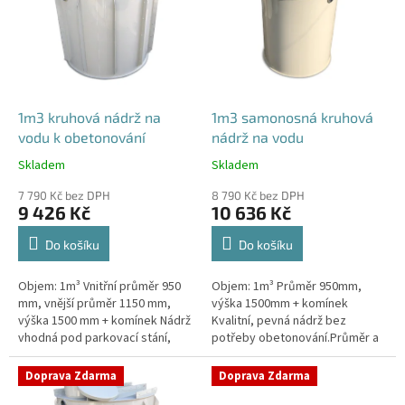
i
s
p
r
o
d
1m3 kruhová nádrž na
1m3 samonosná kruhová
u
vodu k obetonování
nádrž na vodu
k
Skladem
Skladem
Průměrné
Průměrné
t
hodnocení
hodnocení
ů
7 790 Kč bez DPH
8 790 Kč bez DPH
produktu
produktu
9 426 Kč
10 636 Kč
je
je
5,0
5,0
Do košíku
Do košíku
z
z
5
5
Objem: 1m³ Vnitřní průměr 950
Objem: 1m³ Průměr 950mm,
hvězdiček.
hvězdiček.
mm, vnější průměr 1150 mm,
výška 1500mm + komínek
výška 1500 mm + komínek Nádrž
Kvalitní, pevná nádrž bez
vhodná pod parkovací stání,
potřeby obetonování.Průměr a
komunikace i terasy Průměr a
umístění přítoku/ů, odtoku/ů
umístění přítoku/ů, odtoku/ů...
apod. specifikujte v poznámce
Doprava Zdarma
Doprava Zdarma
(poslední krok...