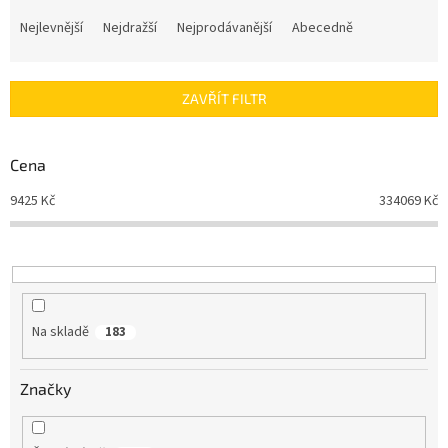
Ř
a
Nejlevnější
Nejdražší
Nejprodávanější
Abecedně
z
e
n
ZAVŘÍT FILTR
í
p
r
Cena
o
d
9425
Kč
334069
Kč
u
k
t
ů
Na skladě
183
Značky