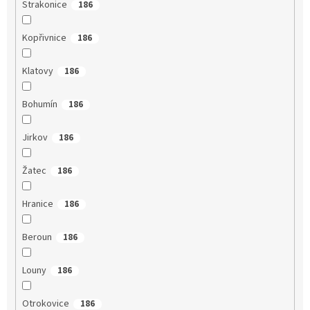
Strakonice
186
Kopřivnice
186
Klatovy
186
Bohumín
186
Jirkov
186
Žatec
186
Hranice
186
Beroun
186
Louny
186
Otrokovice
186