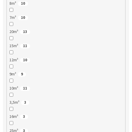
8m³
10
7m³
10
20m³
13
15m³
11
12m³
10
9m³
9
10m³
11
3,5m³
3
16m³
3
25m³
3