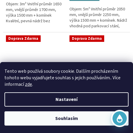
Objem: 3m³ Vnitřní průměr 1650
hvězdiček.
Objem: 5m³ Vnitřní průměr 2050
mm, vnější průměr 1700 mm,
mm, vnější průměr 2250 mm,
výška 1500 mm + komínek
výška 1500 mm + komínek. Nádrž
Kvalitní, pevná nádrž bez
vhodná pod parkovací stání,
potřeby obetonování.Průměr a
komunikace i terasy Průměr a
umístění přítoku/ů, odtoku/ů
umístění přítoku/ů, odtoku/ů...
apod....
Doprava Zdarma
Doprava Zdarma
Virtuální asistent
Tento web používá soubory cookie. Dalším procházením
Online
tohoto webu vyjadřujete souhlas s jejich používáním.. Více
informací
zde
.
1m3 nadzemní volně
1,5m3 samonosná hranatá
stojící nádrž s UV
nádrž na vodu
Nastavení
stabilizací
Začít konverzaci
Skladem
Skladem
Souhlasím
17 290 Kč bez DPH
17 490 Kč bez DPH
20 921 Kč
21 163 Kč