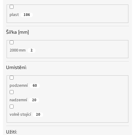
plast
186
Šířka [mm]
2000 mm
2
Umístění:
podzemní
60
nadzemní
20
volně stojící
20
Užití: