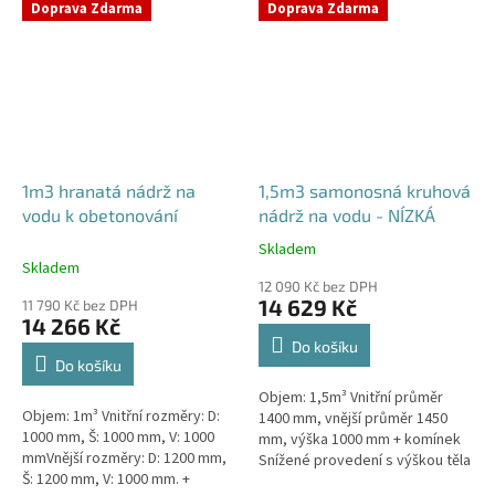
umístění přítoku/ů, odtoku/ů...
apod....
Doprava Zdarma
Doprava Zdarma
1m3 hranatá nádrž na
1,5m3 samonosná kruhová
vodu k obetonování
nádrž na vodu - NÍZKÁ
Skladem
Průměrné
Skladem
hodnocení
12 090 Kč bez DPH
produktu
14 629 Kč
11 790 Kč bez DPH
je
14 266 Kč
4,8
Do košíku
z
Do košíku
5
Objem: 1,5m³ Vnitřní průměr
hvězdiček.
Objem: 1m³ Vnitřní rozměry: D:
1400 mm, vnější průměr 1450
1000 mm, Š: 1000 mm, V: 1000
mm, výška 1000 mm + komínek
mmVnější rozměry: D: 1200 mm,
Snížené provedení s výškou těla
Š: 1200 mm, V: 1000 mm. +
pouhý 1m! Kvalitní, pevná nádrž