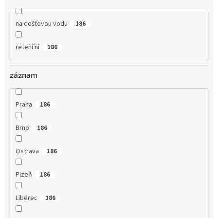
na dešťovou vodu
186
retenční
186
záznam
Praha
186
Brno
186
Ostrava
186
Plzeň
186
Liberec
186