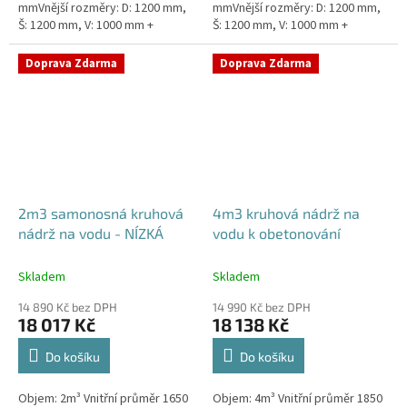
mmVnější rozměry: D: 1200 mm,
mmVnější rozměry: D: 1200 mm,
Š: 1200 mm, V: 1000 mm +
Š: 1200 mm, V: 1000 mm +
komínek ZÁKLADNÍ VARIANTA
komínek Snížené provedení s
NÁDRŽE - VNĚJŠÍ VYSTUŽENÍ. NA
výškou těla pouhý 1m! Kvalitní,...
Doprava Zdarma
Doprava Zdarma
PŘÁNÍ...
2m3 samonosná kruhová
4m3 kruhová nádrž na
nádrž na vodu - NÍZKÁ
vodu k obetonování
Skladem
Skladem
14 890 Kč bez DPH
14 990 Kč bez DPH
18 017 Kč
18 138 Kč
Do košíku
Do košíku
Objem: 2m³ Vnitřní průměr 1650
Objem: 4m³ Vnitřní průměr 1850