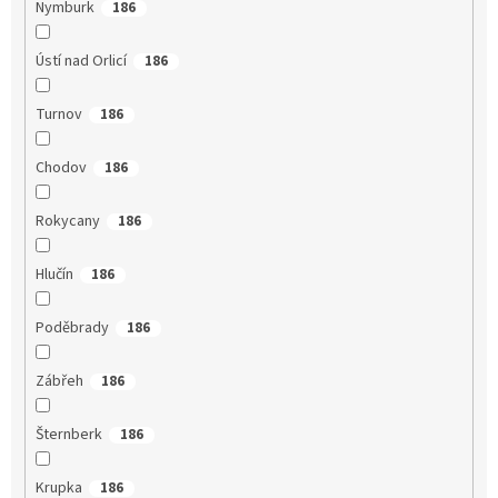
Nymburk
186
Ústí nad Orlicí
186
Turnov
186
Chodov
186
Rokycany
186
Hlučín
186
Poděbrady
186
Zábřeh
186
Šternberk
186
Krupka
186