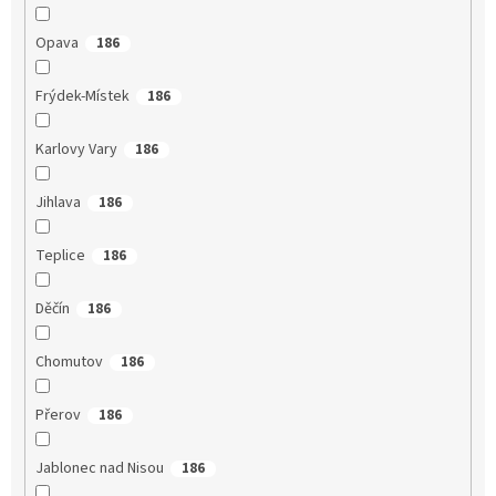
Opava
186
Frýdek-Místek
186
Karlovy Vary
186
Jihlava
186
Teplice
186
Děčín
186
Chomutov
186
Přerov
186
Jablonec nad Nisou
186