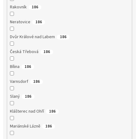
Rakovník
186
Neratovice
186
Dvůr Králové nad Labem
186
Česká Třebová
186
Bílina
186
Varnsdorf
186
Slaný
186
Klášterec nad Ohří
186
Mariánské Lázně
186