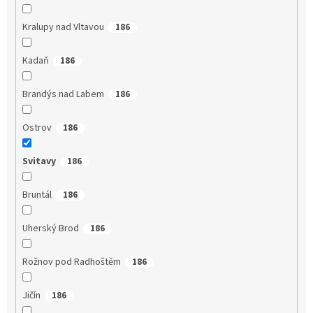
Kralupy nad Vltavou
186
Kadaň
186
Brandýs nad Labem
186
Ostrov
186
Svitavy
186
Bruntál
186
Uherský Brod
186
Rožnov pod Radhoštěm
186
Jičín
186