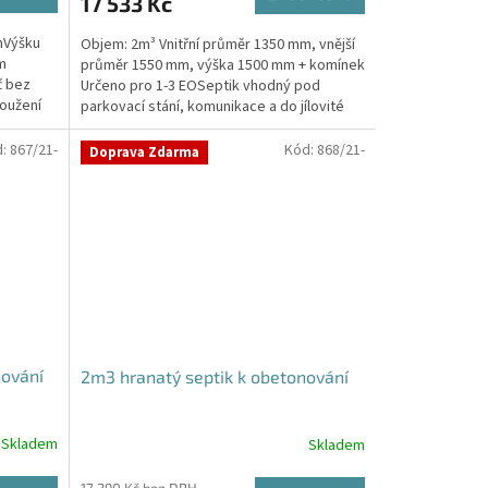
17 533 Kč
A
mVýšku
Objem: 2m³ Vnitřní průměr 1350 mm, vnější
ím
průměr 1550 mm, výška 1500 mm + komínek
č bez
Určeno pro 1-3 EOSeptik vhodný pod
oužení
parkovací stání, komunikace a do jílovité
zeminyPrůměr...
d:
867/21-
Kód:
868/21-
Doprava Zdarma
nování
2m3 hranatý septik k obetonování
Skladem
Skladem
Průměrné
hodnocení