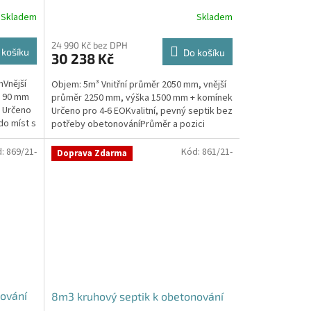
Skladem
Skladem
24 990 Kč bez DPH
 košíku
Do košíku
30 238 Kč
mVnější
Objem: 5m³ Vnitřní průměr 2050 mm, vnější
+ 90 mm
průměr 2250 mm, výška 1500 mm + komínek
k Určeno
Určeno pro 4-6 EOKvalitní, pevný septik bez
do míst s
potřeby obetonováníPrůměr a pozici
přítoku a odtoku...
d:
869/21-
Kód:
861/21-
Doprava Zdarma
nování
8m3 kruhový septik k obetonování