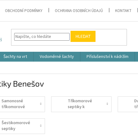
OBCHODNÍ PODMÍNKY
OCHRANA OSOBNÍCH ÚDAJŮ
KONTAKT
HLEDAT
Šachty na vrt
Vodoměrné šachty
Příslušenství k nádržím
tiky Benešov
Samonosné
Tříkomorové
D
tříkomorové
septiky k
t
septiky
obetonování
s
Šestikomorové
septiky