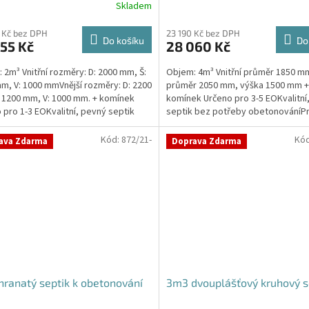
Skladem
Průměrné
hodnocení
produktu
 Kč bez DPH
23 190 Kč bez DPH
Do košíku
Do
55 Kč
28 060 Kč
je
4,3
 2m³ Vnitřní rozměry: D: 2000 mm, Š:
Objem: 4m³ Vnitřní průměr 1850 mm
z
m, V: 1000 mmVnější rozměry: D: 2200
průměr 2050 mm, výška 1500 mm +
5
 1200 mm, V: 1000 mm. + komínek
komínek Určeno pro 3-5 EOKvalitní
hvězdiček.
 pro 1-3 EOKvalitní, pevný septik
septik bez potřeby obetonováníP
třeby...
pozici přítoku a odtoku...
Kód:
872/21-
Kó
ava Zdarma
Doprava Zdarma
ranatý septik k obetonování
3m3 dvouplášťový kruhový s