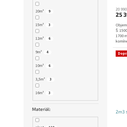
20 990
20m³
9
25 3
15m³
Objem:
3
Š: 150
1700 m
12m³
6
komíne
pod par
9m³
4
Dopr
10m³
6
3,5m³
3
16m³
3
Materiál:
2m3 