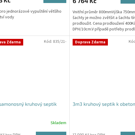
3 Kč
6 764 Kč
je
4,0
 pro jednorázové vypuštění většího
Vnitřní průměr 800mmVýška 750m
z
tví vody
šachty je možno zvětšit a šachtu t
5
prodloužit. Cena prodloužení 400K
hvězdiček.
DPH/10cm.V případě potřeby prodl
šachty napište svůj...
Kód:
835/21-
Kó
ava Zdarma
Doprava Zdarma
samonosný kruhový septik
3m3 kruhový septik k obeto
Skladem
rné
Průměrné
cení
hodnocení
 Kč bez DPH
17 090 Kč bez DPH