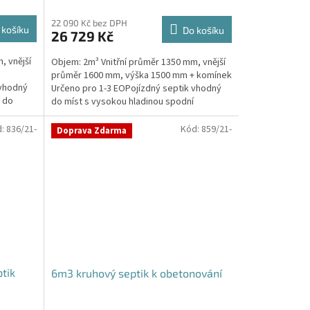
22 090 Kč bez DPH
 košíku
Do košíku
26 729 Kč
, vnější
Objem: 2m³ Vnitřní průměr 1350 mm, vnější
průměr 1600 mm, výška 1500 mm + komínek
 vhodný
Určeno pro 1-3 EOPojízdný septik vhodný
a do
do míst s vysokou hladinou spodní
vodyPrůměr a pozici...
d:
836/21-
Kód:
859/21-
Doprava Zdarma
tik
6m3 kruhový septik k obetonování