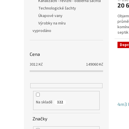
produ
Kanalizační - revizní - odběrná šachta
20 
je
Technologické šachty
4,6
Úkapové vany
Objem:
z
průmě
5
Výrobky na míru
komíne
hvězdi
vyprodáno
septik
pozici 
Dopr
Cena
3012
Kč
149060
Kč
Na skladě
122
4m3 k
Značky