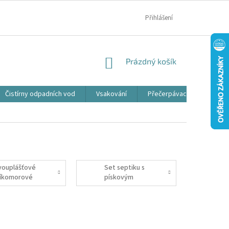
MOJE OBJEDNÁVKA
Přihlášení
NÁKUPNÍ
Prázdný košík
KOŠÍK
Čistírny odpadních vod
Vsakování
Přečerpávací jímky
vouplášťové
Set septiku s
říkomorové
pískovým
eptiky
filtrem