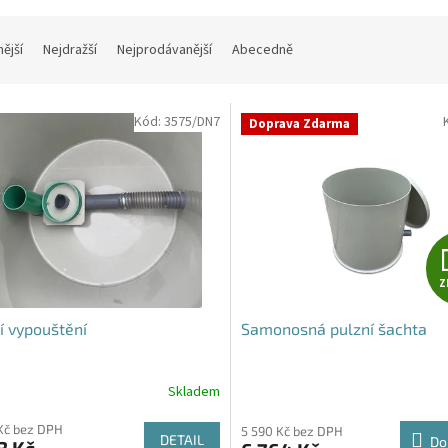
nější
Nejdražší
Nejprodávanější
Abecedně
Kód:
3575/DN7
Doprava Zdarma
Z
í vypouštění
Samonosná pulzní šachta
Skladem
Průměrné
hodnocení
Kč bez DPH
produktu
5 590 Kč bez DPH
DETAIL
Do