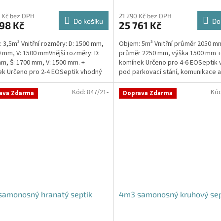
 Kč bez DPH
21 290 Kč bez DPH
Do košíku
Do
98 Kč
25 761 Kč
 3,5m³ Vnitřní rozměry: D: 1500 mm,
Objem: 5m³ Vnitřní průměr 2050 mm
0 mm, V: 1500 mmVnější rozměry: D:
průměr 2250 mm, výška 1500 mm +
m, Š: 1700 mm, V: 1500 mm. +
komínek Určeno pro 4-6 EOSeptik
k Určeno pro 2-4 EOSeptik vhodný
pod parkovací stání, komunikace 
kovací stání,...
jílovité zeminyPrůměr...
Kód:
847/21-
Kó
ava Zdarma
Doprava Zdarma
samonosný hranatý septik
4m3 samonosný kruhový sep