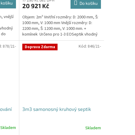
produktu
17 290 Kč bez DPH
 košíku
Do košíku
20 921 Kč
je
4,8
, vnější
Objem: 2m³ Vnitřní rozměry: D: 2000 mm, Š:
z
1000 mm, V: 1000 mm Vnější rozměry: D:
5
 vhodný
2200 mm, Š: 1200 mm, V: 1000 mm. +
hvězdiček.
a do
komínek Určeno pro 1-3 EOSeptik vhodný
pod parkovací...
d:
878/21-
Kód:
846/21-
Doprava Zdarma
nování
3m3 samonosný kruhový septik
Skladem
Skladem