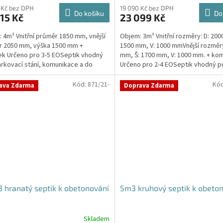
 Kč bez DPH
19 090 Kč bez DPH
Do košíku
Do
15 Kč
23 099 Kč
 4m³ Vnitřní průměr 1850 mm, vnější
Objem: 3m³ Vnitřní rozměry: D: 200
r 2050 mm, výška 1500 mm +
1500 mm, V: 1000 mmVnější rozměry
k Určeno pro 3-5 EOSeptik vhodný
mm, Š: 1700 mm, V: 1000 mm. + ko
rkovací stání, komunikace a do
Určeno pro 2-4 EOSeptik vhodný 
té zeminyPrůměr...
parkovací stání,...
Kód:
871/21-
Kó
ava Zdarma
Doprava Zdarma
 hranatý septik k obetonování
5m3 kruhový septik k obeto
Skladem