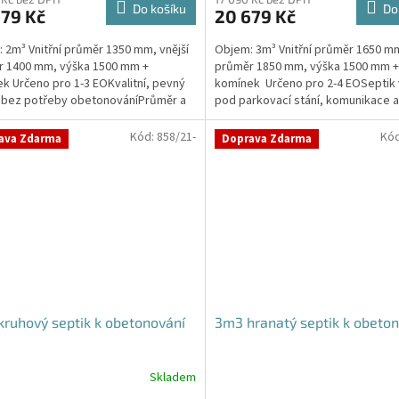
ktu
produktu
Do košíku
Do
679 Kč
20 679 Kč
je
5,0
 2m³ Vnitřní průměr 1350 mm, vnější
Objem: 3m³ Vnitřní průměr 1650 mm
z
r 1400 mm, výška 1500 mm +
průměr 1850 mm, výška 1500 mm +
5
k Určeno pro 1-3 EOKvalitní, pevný
komínek Určeno pro 2-4 EOSeptik
ček.
hvězdiček.
 bez potřeby obetonováníPrůměr a
pod parkovací stání, komunikace 
přítoku a odtoku...
jílovité...
Kód:
858/21-
Kó
ava Zdarma
Doprava Zdarma
ruhový septik k obetonování
3m3 hranatý septik k obeto
Skladem