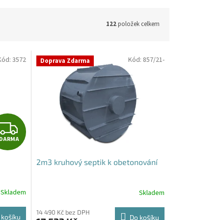
122
položek celkem
Kód:
3572
Kód:
857/21-
Doprava Zdarma
Z
DARMA
D
2m3 kruhový septik k obetonování
A
R
Skladem
Skladem
M
14 490 Kč bez DPH
 košíku
Do košíku