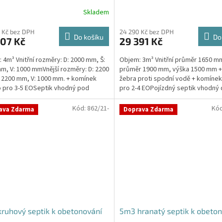
Skladem
Průměrné
hodnocení
produktu
 Kč bez DPH
24 290 Kč bez DPH
Do košíku
Do
907 Kč
29 391 Kč
je
4,4
 4m³ Vnitřní rozměry: D: 2000 mm, Š:
Objem: 3m³ Vnitřní průměr 1650 m
z
m, V: 1000 mmVnější rozměry: D: 2200
průměr 1900 mm, výška 1500 mm 
5
 2200 mm, V: 1000 mm. + komínek
žebra proti spodní vodě + komíne
hvězdiček.
 pro 3-5 EOSeptik vhodný pod
pro 2-4 EOPojízdný septik vhodný 
cí stání,...
vysokou...
Kód:
862/21-
Kó
ava Zdarma
Doprava Zdarma
ruhový septik k obetonování
5m3 hranatý septik k obeto