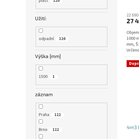
plast
120
22 690
Užití:
27 4
Objem:
1000 m
odpadní
120
mm, Š:
Určeno
bez po
Výška [mm]
Dopr
1500
1
záznam
Praha
122
4m3 h
Brno
122