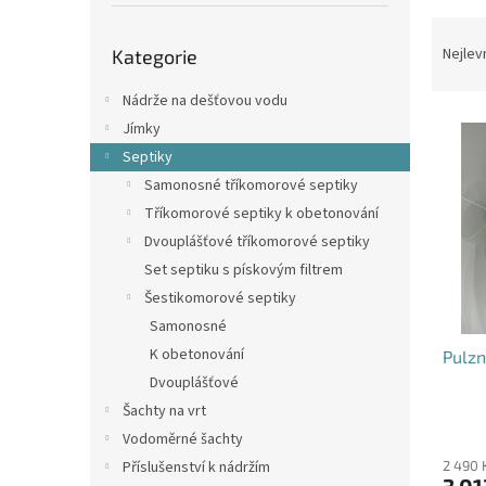
p
a
Ř
Přeskočit
n
a
Nejlev
Kategorie
kategorie
e
z
l
e
Nádrže na dešťovou vodu
V
n
Jímky
ý
í
Septiky
p
p
Samonosné tříkomorové septiky
i
r
Tříkomorové septiky k obetonování
s
o
p
d
Dvouplášťové tříkomorové septiky
r
u
Set septiku s pískovým filtrem
o
k
Šestikomorové septiky
d
t
Samonosné
u
ů
K obetonování
Pulzn
k
t
Dvouplášťové
ů
Šachty na vrt
Vodoměrné šachty
Příslušenství k nádržím
2 490 