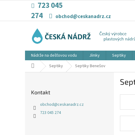
Přejít
723 045
na
274
obsah
obchod@ceskanadrz.cz
Nádrže na dešťovou vodu
Jímky
Septiky
Domů
Septiky
Septiky Benešov
P
Sep
o
s
Kontakt
t
r
obchod
@
ceskanadrz.cz
a
723 045 274
n
n
í