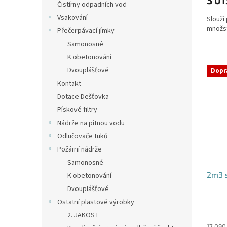
3 01
Čistírny odpadních vod
Vsakování
Slouží
množs
Přečerpávací jímky
Samonosné
K obetonování
Dvouplášťové
Dopr
Kontakt
Dotace Dešťovka
Pískové filtry
Nádrže na pitnou vodu
Odlučovače tuků
Požární nádrže
Samonosné
2m3 
K obetonování
Dvouplášťové
Ostatní plastové výrobky
Průmě
2. JAKOST
hodno
17 090