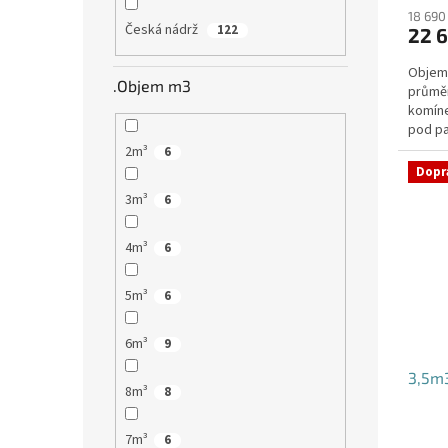
18 690
Česká nádrž
122
22 6
Objem:
.Objem m3
průmě
komíne
pod pa
jílovi
2m³
6
Dopr
3m³
6
4m³
6
5m³
6
6m³
9
3,5m3
8m³
8
7m³
6