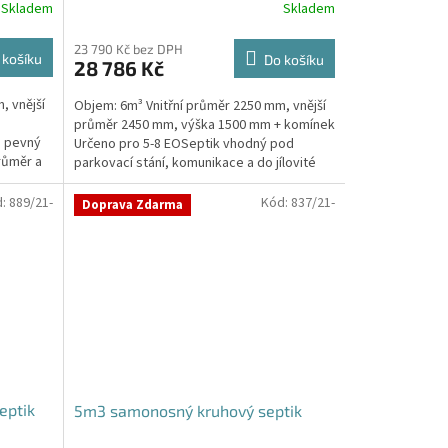
Skladem
Skladem
23 790 Kč bez DPH
 košíku
Do košíku
28 786 Kč
, vnější
Objem: 6m³ Vnitřní průměr 2250 mm, vnější
průměr 2450 mm, výška 1500 mm + komínek
, pevný
Určeno pro 5-8 EOSeptik vhodný pod
růměr a
parkovací stání, komunikace a do jílovité
zeminyPrůměr...
d:
889/21-
Kód:
837/21-
Doprava Zdarma
eptik
5m3 samonosný kruhový septik