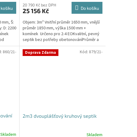
20 790 Kč bez DPH
 košíku
Do košíku
25 156 Kč
0 mm, Š:
Objem: 3m³ Vnitřní průměr 1650 mm, vnější
: D: 2200
průměr 1850 mm, výška 1500 mm +
mínek
komínek Určeno pro 2-4 EOKvalitní, pevný
pod
septik bez potřeby obetonováníPrůměr a
pozici přítoku a...
d:
860/21-
Kód:
879/21-
Doprava Zdarma
nování
2m3 dvouplášťový kruhový septik
Skladem
Skladem