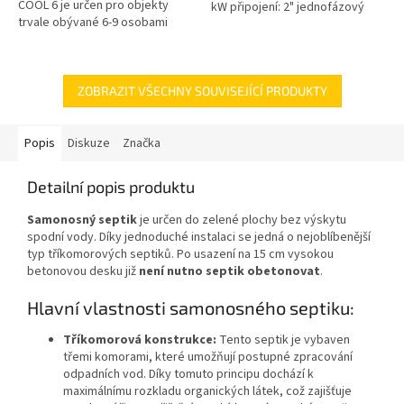
COOL 6 je určen pro objekty
kW připojení: 2" jednofázový
trvale obývané 6-9 osobami
motor 50 Hz kabel 10 m
Český výrobek!
hmotnost 24 kg
ZOBRAZIT VŠECHNY SOUVISEJÍCÍ PRODUKTY
Popis
Diskuze
Značka
Detailní popis produktu
Samonosný septik
je určen do zelené plochy bez výskytu
spodní vody. Díky jednoduché instalaci se jedná o nejoblíbenější
typ tříkomorových septiků. Po usazení na 15 cm vysokou
betonovou desku již
není nutno septik obetonovat
.
Hlavní vlastnosti samonosného septiku:
Tříkomorová konstrukce:
Tento septik je vybaven
třemi komorami, které umožňují postupné zpracování
odpadních vod. Díky tomuto principu dochází k
maximálnímu rozkladu organických látek, což zajišťuje