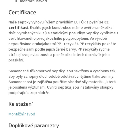
montážní návod
Certifikace
Naše septiky vyhovují všem pravidlům EU i ČR a pyšní se
CE
certifikací
. Kvalitu jejich konstrukce máme ověřenu několika
tisíci vyrobených kusů a statickými posudky! Septiky vyrábíme z
certifikovaného prvojakostního polypropylenu. Ve výrobě
nepoužíváme druhojakostní PP - recyklát. PP recykláty poznáte
bezpečně sami podle jejich černé barvy. PP recykáty rychle
ztrácejí svoje vlastnosti a po několika letech dochází k jeho
praskání.
Samonosné tříkomorové septiky jsou navrženy a vyrobeny tak,
aby byly schopny dlouhodobě odolávat vnějšímu tlaku zeminy.
Samonosnost je zajištěna použitím vhodné síly materiálu, která
je posílena výztuhami. Uvnitř septiku jsou instalovány sloupky
podpírající strop nádrže.
Ke stažení
Montážní návod
Doplňkové parametry