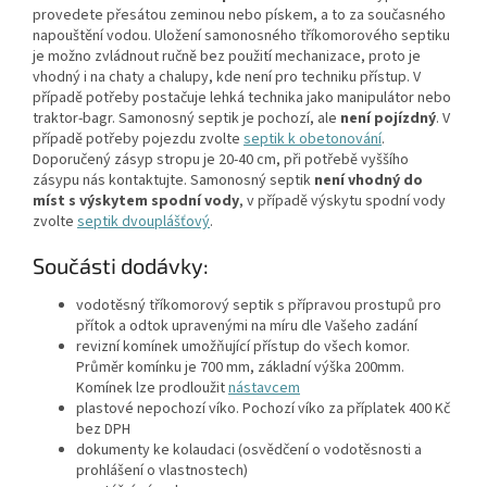
provedete přesátou zeminou nebo pískem, a to za současného
napouštění vodou. Uložení samonosného tříkomorového septiku
je možno zvládnout ručně bez použití mechanizace, proto je
vhodný i na chaty a chalupy, kde není pro techniku přístup. V
případě potřeby postačuje lehká technika jako manipulátor nebo
traktor-bagr. Samonosný septik je pochozí, ale
není pojízdný
. V
případě potřeby pojezdu zvolte
septik k obetonování
.
Doporučený zásyp stropu je 20-40 cm, při potřebě vyššího
zásypu nás kontaktujte. Samonosný septik
není vhodný do
míst s výskytem spodní vody
, v případě výskytu spodní vody
zvolte
septik dvouplášťový
.
Součásti dodávky:
vodotěsný tříkomorový septik s přípravou prostupů pro
přítok a odtok upravenými na míru dle Vašeho zadání
revizní komínek umožňující přístup do všech komor.
Průměr komínku je 700 mm, základní výška 200mm.
Komínek lze prodloužit
nástavcem
plastové nepochozí víko. Pochozí víko za příplatek 400 Kč
bez DPH
dokumenty ke kolaudaci (osvědčení o vodotěsnosti a
prohlášení o vlastnostech)