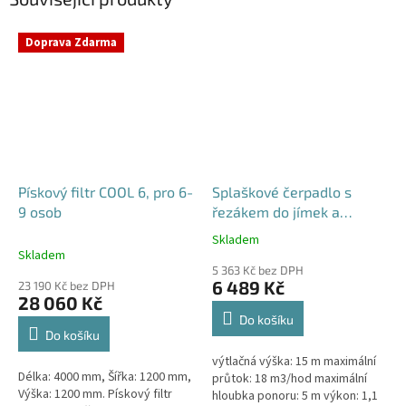
Doprava Zdarma
Pískový filtr COOL 6, pro 6-
Splaškové čerpadlo s
9 osob
řezákem do jímek a
septiků - Blue Line PQD 7-
Skladem
Průměrné
12-1.1QGF, 230V,
Skladem
hodnocení
5 363 Kč bez DPH
produktu
6 489 Kč
23 190 Kč bez DPH
je
28 060 Kč
5,0
Do košíku
z
Do košíku
5
výtlačná výška: 15 m maximální
hvězdiček.
Délka: 4000 mm, Šířka: 1200 mm,
průtok: 18 m3/hod maximální
Výška: 1200 mm. Pískový filtr
hloubka ponoru: 5 m výkon: 1,1