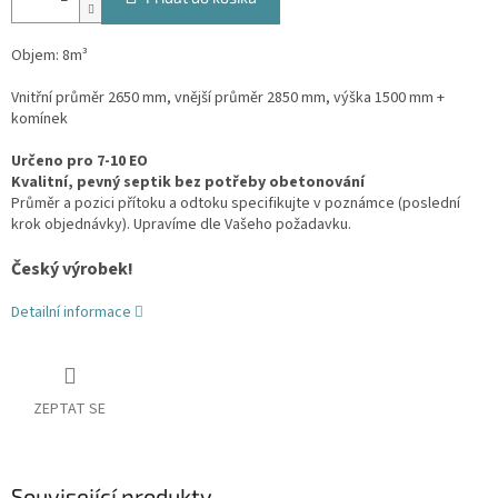
Objem: 8m³
Vnitřní průměr 2650 mm, vnější průměr 2850 mm, výška 1500 mm +
komínek
Určeno pro 7-10 EO
Kvalitní, pevný septik bez potřeby obetonování
Průměr a pozici přítoku a odtoku specifikujte v poznámce (poslední
krok objednávky). Upravíme dle Vašeho požadavku.
Český výrobek!
Detailní informace
ZEPTAT SE
Související produkty