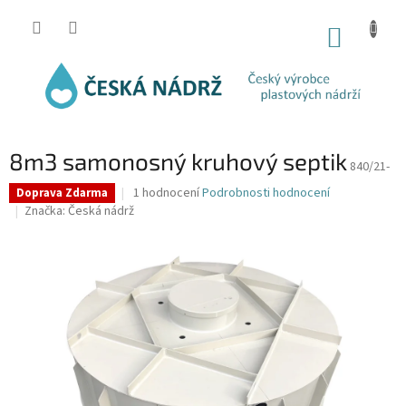
Přejít
na
NÁKUP
obsah
KOŠÍK
8m3 samonosný kruhový septik
840/21-
Průměrné
1 hodnocení
Podrobnosti hodnocení
Doprava Zdarma
hodnocení
Značka:
Česká nádrž
produktu
je
5,0
z
5
hvězdiček.