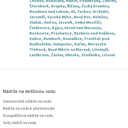
Chodov
,
Rokycany
,
Hlučín
,
Poděbrady
,
Zábřeh
,
Šternberk
,
Krupka
,
Říčany
,
Český Krumlov
,
Roudnice nad Labem
,
Aš
,
Tachov
,
Vrchlabí
,
Jaroměř
,
Vysoké Mýto
,
Nový Bor
,
Holešov
,
Vlašim
,
Uničov
,
Jeseník
,
Velké Meziříčí
,
Čelákovice
,
Kyjov
,
Veselí nad Moravou
,
Boskovice
,
Prachatice
,
Rychnov nad Kněžnou
,
Sušice
,
Rumburk
,
Domažlice
,
Frenštát pod
Radhoštěm
,
Humpolec
,
Kuřim
,
Moravská
Třebová
,
Nové Město na Moravě
,
Litomyšl
,
Lanškroun
,
Čáslav
,
Hlinsko
,
Studénka
,
Litovel
Z
á
p
a
Nádrže na dešťovou vodu
t
Samonostné nádrže na vodu
í
Nádrže na vodu k obetonování
Dvouplášťové nádrže na vodu
Sety nádrží na vodu