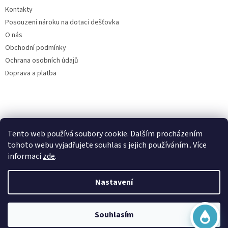
Kontakty
Posouzení nároku na dotaci dešťovka
O nás
Obchodní podmínky
Ochrana osobních údajů
Doprava a platba
Virtuální asistent
Tento web používá soubory cookie. Dalším procházením
Filtry dešťové vody
Online
tohoto webu vyjadřujete souhlas s jejich používáním.. Více
informací
zde
.
Nastavení
Vytvořil Shoptet
Začít konverzaci
Souhlasím
Copyright 2026
Česká nádrž
. Všechna práva vyhrazena.