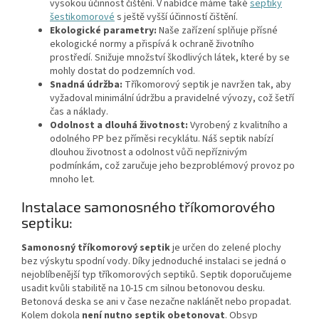
vysokou účinnost čištění. V nabídce máme také
septiky
šestikomorové
s ještě vyšší účinností čištění.
Ekologické parametry:
Naše zařízení splňuje přísné
ekologické normy a přispívá k ochraně životního
prostředí. Snižuje množství škodlivých látek, které by se
mohly dostat do podzemních vod.
Snadná údržba:
Tříkomorový septik je navržen tak, aby
vyžadoval minimální údržbu a pravidelné vývozy, což šetří
čas a náklady.
Odolnost a dlouhá životnost:
Vyrobený z kvalitního a
odolného PP bez příměsi recyklátu. Náš septik nabízí
dlouhou životnost a odolnost vůči nepříznivým
podmínkám, což zaručuje jeho bezproblémový provoz po
mnoho let.
Instalace samonosného tříkomorového
septiku:
Samonosný tříkomorový septik
je určen do zelené plochy
bez výskytu spodní vody. Díky jednoduché instalaci se jedná o
nejoblíbenější typ tříkomorových septiků. Septik doporučujeme
usadit kvůli stabilitě na 10-15 cm silnou betonovou desku.
Betonová deska se ani v čase nezačne naklánět nebo propadat.
Kolem dokola
není nutno septik obetonovat
. Obsyp