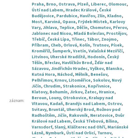
Praha
,
Brno
,
Ostrava
,
Plzeň
,
Liberec
,
Olomouc
,
Ústí nad Labem
,
Hradec Králové
,
České
Budějovice
,
Pardubice
,
Havířov
,
Zlín
,
Kladno
,
Most
,
Karviná
,
Opava
,
Frýdek-Místek
,
Karlovy
Vary
,
Jihlava
,
Teplice
,
Děčín
,
Chomutov
,
Přerov
,
Jablonec nad Nisou
,
Mladá Boleslav
,
Prostějov
,
Třebíč
,
Česká Lípa
,
Třinec
,
Tábor
,
Znojmo
,
Příbram
,
Cheb
,
Orlová
,
Kolín
,
Trutnov
,
Písek
,
Kroměříž
,
Šumperk
,
Vsetín
,
Valašské Meziříčí
,
Litvínov
,
Uherské Hradiště
,
Hodonín
,
Český
Těšín
,
Břeclav
,
Havlíčkův Brod
,
Žďár nad
Sázavou
,
Jindřichův Hradec
,
Vyškov
,
Blansko
,
Kutná Hora
,
Náchod
,
Mělník
,
Benešov
,
Pelhřimov
,
Krnov
,
Litoměřice
,
Sokolov
,
Nový
Jičín
,
Chrudim
,
Strakonice
,
Kopřivnice
,
Klatovy
,
Bohumín
,
Jirkov
,
Žatec
,
Hranice
,
Beroun
,
Louny
,
Otrokovice
,
Kralupy nad
záznam
:
Vltavou
,
Kadaň
,
Brandýs nad Labem
,
Ostrov
,
Svitavy
,
Bruntál
,
Uherský Brod
,
Rožnov pod
Radhoštěm
,
Jičín
,
Rakovník
,
Neratovice
,
Dvůr
Králové nad Labem
,
Česká Třebová
,
Bílina
,
Varnsdorf
,
Slaný
,
Klášterec nad Ohří
,
Mariánské
Lázně
,
Nymburk
,
Ústí nad Orlicí
,
Turnov
,