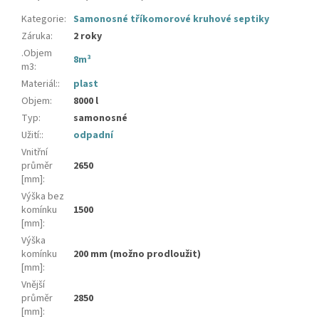
Kategorie
:
Samonosné tříkomorové kruhové septiky
Záruka
:
2 roky
.Objem
8m³
m3
:
Materiál:
:
plast
Objem
:
8000 l
Typ
:
samonosné
Užití:
:
odpadní
Vnitřní
průměr
2650
[mm]
:
Výška bez
komínku
1500
[mm]
:
Výška
komínku
200 mm (možno prodloužit)
[mm]
:
Vnější
průměr
2850
[mm]
: