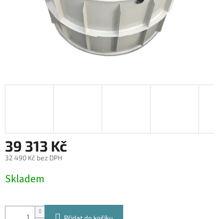
39 313 Kč
32 490 Kč bez DPH
Měrná
Skladem
cena:
Přidat do košíku