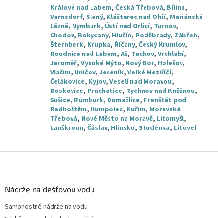
Králové nad Labem
,
Česká Třebová
,
Bílina
,
Varnsdorf
,
Slaný
,
Klášterec nad Ohří
,
Mariánské
Lázně
,
Nymburk
,
Ústí nad Orlicí
,
Turnov
,
Chodov
,
Rokycany
,
Hlučín
,
Poděbrady
,
Zábřeh
,
Šternberk
,
Krupka
,
Říčany
,
Český Krumlov
,
Roudnice nad Labem
,
Aš
,
Tachov
,
Vrchlabí
,
Jaroměř
,
Vysoké Mýto
,
Nový Bor
,
Holešov
,
Vlašim
,
Uničov
,
Jeseník
,
Velké Meziříčí
,
Čelákovice
,
Kyjov
,
Veselí nad Moravou
,
Boskovice
,
Prachatice
,
Rychnov nad Kněžnou
,
Sušice
,
Rumburk
,
Domažlice
,
Frenštát pod
Radhoštěm
,
Humpolec
,
Kuřim
,
Moravská
Třebová
,
Nové Město na Moravě
,
Litomyšl
,
Lanškroun
,
Čáslav
,
Hlinsko
,
Studénka
,
Litovel
Z
á
p
a
Nádrže na dešťovou vodu
t
Samonostné nádrže na vodu
í