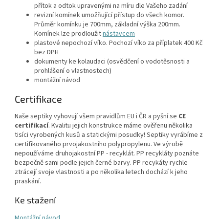
přítok a odtok upravenými na míru dle Vašeho zadání
revizní komínek umožňující přístup do všech komor.
Průměr komínku je 700mm, základní výška 200mm.
Komínek lze prodloužit
nástavcem
plastové nepochozí víko. Pochozí víko za příplatek 400 Kč
bez DPH
dokumenty ke kolaudaci (osvědčení o vodotěsnosti a
prohlášení o vlastnostech)
montážní návod
Certifikace
Naše septiky vyhovují všem pravidlům EU i ČR a pyšní se
CE
certifikací
. Kvalitu jejich konstrukce máme ověřenu několika
tisíci vyrobených kusů a statickými posudky! Septiky vyrábíme z
certifikovaného prvojakostního polypropylenu. Ve výrobě
nepoužíváme druhojakostní PP - recyklát. PP recykláty poznáte
bezpečně sami podle jejich černé barvy. PP recykáty rychle
ztrácejí svoje vlastnosti a po několika letech dochází k jeho
praskání.
Ke stažení
Montážní návod