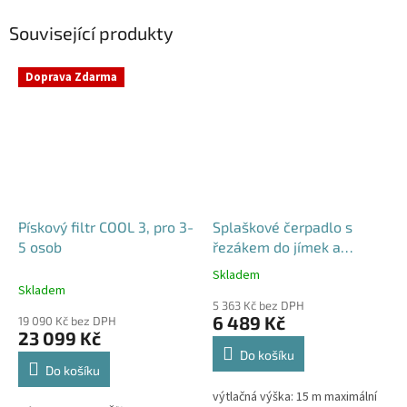
Související produkty
Doprava Zdarma
Pískový filtr COOL 3, pro 3-
Splaškové čerpadlo s
5 osob
řezákem do jímek a
septiků - Blue Line PQD 7-
Skladem
Průměrné
12-1.1QGF, 230V,
Skladem
hodnocení
5 363 Kč bez DPH
produktu
6 489 Kč
19 090 Kč bez DPH
je
23 099 Kč
5,0
Do košíku
z
Do košíku
5
výtlačná výška: 15 m maximální
hvězdiček.