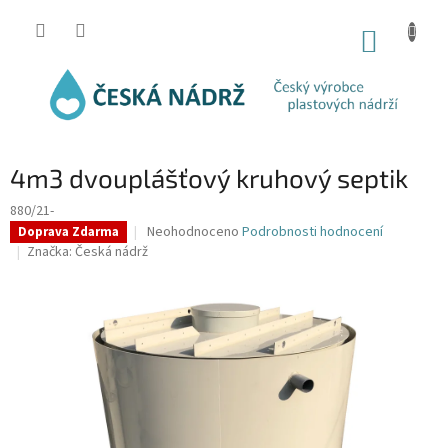
Přejít
na
NÁKUP
obsah
KOŠÍK
4m3 dvouplášťový kruhový septik
880/21-
Průměrné
Neohodnoceno
Podrobnosti hodnocení
Doprava Zdarma
hodnocení
Značka:
Česká nádrž
produktu
je
0,0
z
5
hvězdiček.