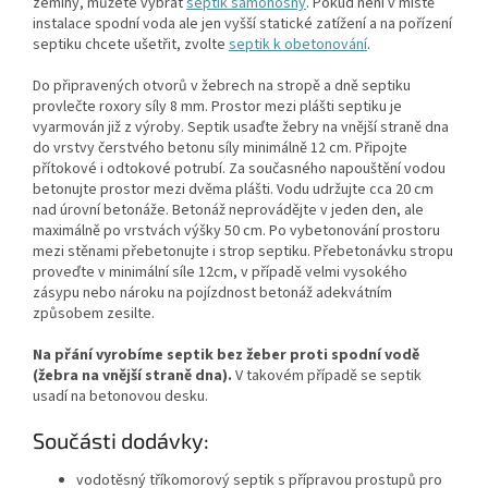
zeminy, můžete vybrat
septik samonosný
. Pokud není v místě
instalace spodní voda ale jen vyšší statické zatížení a na pořízení
septiku chcete ušetřit, zvolte
septik k obetonování
.
Do připravených otvorů v žebrech na stropě a dně septiku
provlečte roxory síly 8 mm. Prostor mezi plášti septiku je
vyarmován již z výroby. Septik usaďte žebry na vnější straně dna
do vrstvy čerstvého betonu síly minimálně 12 cm. Připojte
přítokové i odtokové potrubí. Za současného napouštění vodou
betonujte prostor mezi dvěma plášti. Vodu udržujte cca 20 cm
nad úrovní betonáže. Betonáž neprovádějte v jeden den, ale
maximálně po vrstvách výšky 50 cm. Po vybetonování prostoru
mezi stěnami přebetonujte i strop septiku. Přebetonávku stropu
proveďte v minimální síle 12cm, v případě velmi vysokého
zásypu nebo nároku na pojízdnost betonáž adekvátním
způsobem zesilte.
Na přání vyrobíme septik bez žeber proti spodní vodě
(žebra na vnější straně dna).
V takovém případě se septik
usadí na betonovou desku.
Součásti dodávky:
vodotěsný tříkomorový septik s přípravou prostupů pro