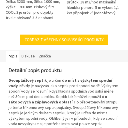
Délka: 3200 mm, Šířka: 1000 mm,
průtok: 18 m3/hod maximální
Výška: 1200 mm. Pískový filtr
hloubka ponoru: 5 m výkon: 1,1
COOL 3 je určen pro objekty
kW připojení: 2" jednofázový
trvale obývané 3-5 osobami
motor 50 Hz kabel 10 m
Český výrobek!
hmotnost 24 kg
ZOBRAZIT VŠECHNY SOUVISEJÍCÍ PRODUKTY
Popis
Diskuze
Značka
Detailní popis produktu
Dvouplášťový septik
je určen
do míst s výskytem spodní
vody
. Někdy je nazýván jako septik proti spodní vodě. Výskytem
spodní vody se rozumí, když hladina spodních vod sahá méně
než 50 cm pod dno septiku. Septik také můžete použit
do
zátopových a záplavových oblastí
. Po přebetonování stropu
je tento tříkomorový septik pojízdný. Dvouplášťový tříkomorový
septik je jediným druhem septiku, který je určen do míst s
výskytem spodní vody. Oblíbený je i v případech, kdy se spodní
voda nevyskytuje a je potřeba instalovat pouze septik