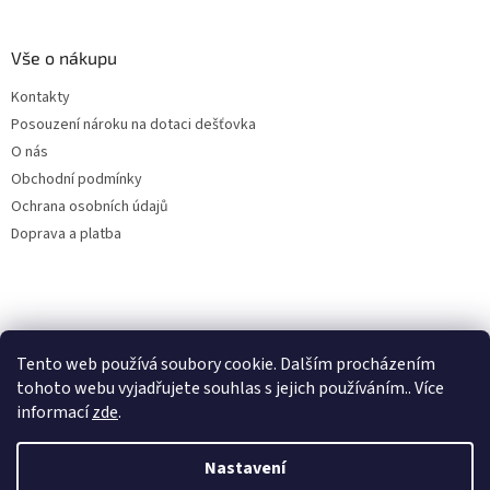
Vše o nákupu
Kontakty
Posouzení nároku na dotaci dešťovka
O nás
Obchodní podmínky
Ochrana osobních údajů
Doprava a platba
Virtuální asistent
Tento web používá soubory cookie. Dalším procházením
Filtry dešťové vody
Online
tohoto webu vyjadřujete souhlas s jejich používáním.. Více
informací
zde
.
Nastavení
Vytvořil Shoptet
Začít konverzaci