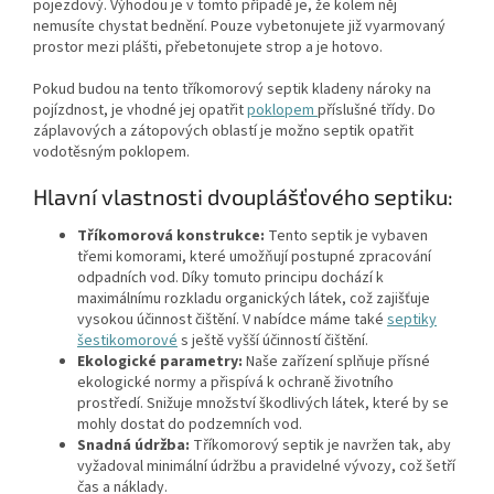
pojezdový. Výhodou je v tomto případě je, že kolem něj
nemusíte chystat bednění. Pouze vybetonujete již vyarmovaný
prostor mezi plášti, přebetonujete strop a je hotovo.
Pokud budou na tento tříkomorový septik kladeny nároky na
pojízdnost, je vhodné jej opatřit
poklopem
příslušné třídy. Do
záplavových a zátopových oblastí je možno septik opatřit
vodotěsným poklopem.
Hlavní vlastnosti dvouplášťového septiku:
Tříkomorová konstrukce:
Tento septik je vybaven
třemi komorami, které umožňují postupné zpracování
odpadních vod. Díky tomuto principu dochází k
maximálnímu rozkladu organických látek, což zajišťuje
vysokou účinnost čištění. V nabídce máme také
septiky
šestikomorové
s ještě vyšší účinností čištění.
Ekologické parametry:
Naše zařízení splňuje přísné
ekologické normy a přispívá k ochraně životního
prostředí. Snižuje množství škodlivých látek, které by se
mohly dostat do podzemních vod.
Snadná údržba:
Tříkomorový septik je navržen tak, aby
vyžadoval minimální údržbu a pravidelné vývozy, což šetří
čas a náklady.