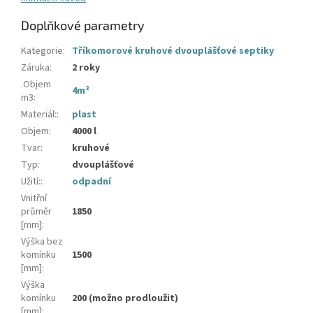
Doplňkové parametry
Kategorie
:
Tříkomorové kruhové dvouplášťové septiky
Záruka
:
2 roky
.Objem
4m³
m3
:
Materiál:
:
plast
Objem
:
4000 l
Tvar
:
kruhové
Typ
:
dvouplášťové
Užití:
:
odpadní
Vnitřní
průměr
1850
[mm]
:
Výška bez
komínku
1500
[mm]
:
Výška
komínku
200 (možno prodloužit)
[mm]
: