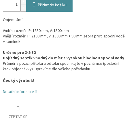
Přidat do košíku
Objem: 4m³
Vnitřní rozměr: P: 1850 mm, V: 1500 mm
Vnější rozměr: P: 2100 mm, V: 1500 mm + 90 mm žebra proti spodní vodě
+ komínek
Určeno pro 3-5 EO
Pojízdný septik vhodný do míst s vysokou hladinou spodní vody
Průměr a pozici přítoku a odtoku specifikujte v poznámce (poslední
krok objednávky). Upravíme dle Vašeho požadavku.
Český výrobek!
Detailní informace
ZEPTAT SE