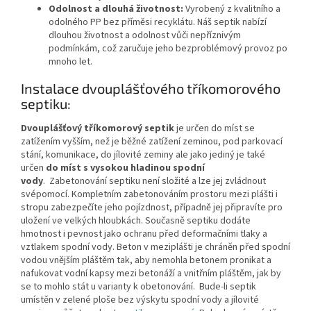
Odolnost a dlouhá životnost:
Vyrobený z kvalitního a
odolného PP bez příměsi recyklátu. Náš septik nabízí
dlouhou životnost a odolnost vůči nepříznivým
podmínkám, což zaručuje jeho bezproblémový provoz po
mnoho let.
Instalace dvouplášťového tříkomorového
septiku:
Dvouplášťový tříkomorový septik
je určen do míst se
zatížením vyšším, než je běžné zatížení zeminou, pod parkovací
stání, komunikace, do jílovité zeminy ale jako jediný je také
určen
do míst s vysokou hladinou spodní
vody
.
Zabetonování septiku není složité a lze jej zvládnout
svépomocí. Kompletním zabetonováním prostoru mezi plášti i
stropu zabezpečíte jeho pojízdnost, případně jej připravíte pro
uložení ve velkých hloubkách. Současně septiku dodáte
hmotnost i pevnost jako ochranu před deformačními tlaky a
vztlakem spodní vody. Beton v meziplášti je chráněn před spodní
vodou vnějším pláštěm tak, aby nemohla betonem pronikat a
nafukovat vodní kapsy mezi betonáží a vnitřním pláštěm, jak by
se to mohlo stát u varianty k obetonování. Bude-li septik
umístěn v zelené ploše bez výskytu spodní vody a jílovité