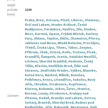
Vnější
průměr
2100
[mm]
:
Praha
,
Brno
,
Ostrava
,
Plzeň
,
Liberec
,
Olomouc
,
Ústí nad Labem
,
Hradec Králové
,
České
Budějovice
,
Pardubice
,
Havířov
,
Zlín
,
Kladno
,
Most
,
Karviná
,
Opava
,
Frýdek-Místek
,
Karlovy
Vary
,
Jihlava
,
Teplice
,
Děčín
,
Chomutov
,
Přerov
,
Jablonec nad Nisou
,
Mladá Boleslav
,
Prostějov
,
Třebíč
,
Česká Lípa
,
Třinec
,
Tábor
,
Znojmo
,
Příbram
,
Cheb
,
Orlová
,
Kolín
,
Trutnov
,
Písek
,
Kroměříž
,
Šumperk
,
Vsetín
,
Valašské Meziříčí
,
Litvínov
,
Uherské Hradiště
,
Hodonín
,
Český
Těšín
,
Břeclav
,
Havlíčkův Brod
,
Žďár nad
Sázavou
,
Jindřichův Hradec
,
Vyškov
,
Blansko
,
Kutná Hora
,
Náchod
,
Mělník
,
Benešov
,
Pelhřimov
,
Krnov
,
Litoměřice
,
Sokolov
,
Nový
Jičín
,
Chrudim
,
Strakonice
,
Kopřivnice
,
Klatovy
,
Bohumín
,
Jirkov
,
Žatec
,
Hranice
,
Beroun
,
Louny
,
Otrokovice
,
Kralupy nad
záznam
:
Vltavou
,
Kadaň
,
Brandýs nad Labem
,
Ostrov
,
Svitavy
,
Bruntál
,
Uherský Brod
,
Rožnov pod
Radhoštěm
,
Jičín
,
Rakovník
,
Neratovice
,
Dvůr