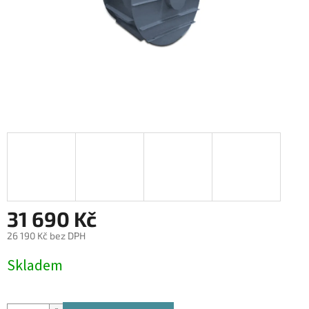
31 690 Kč
26 190 Kč bez DPH
Měrná
Skladem
cena: