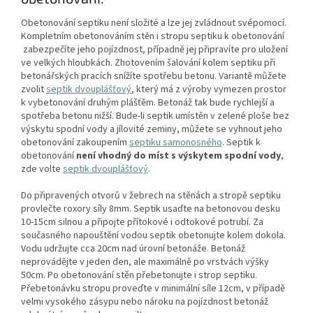
Obetonování septiku není složité a lze jej zvládnout svépomocí.
Kompletním obetonováním stěn i stropu septiku k obetonování
zabezpečíte jeho pojízdnost, případně jej připravíte pro uložení
ve velkých hloubkách. Zhotovením šalování kolem septiku při
betonářských pracích snížíte spotřebu betonu. Variantě můžete
zvolit
septik dvouplášťový
, který má z výroby vymezen prostor
k vybetonování druhým plášťěm. Betonáž tak bude rychlejší a
spotřeba betonu nižší. Bude-li septik umístěn v zelené ploše bez
výskytu spodní vody a jílovité zeminy, můžete se vyhnout jeho
obetonování zakoupením
septiku samonosného
. Septik k
obetonování
není vhodný do míst s výskytem spodní vody
,
zde volte
septik dvouplášťový
.
Do připravených otvorů v žebrech na stěnách a stropě septiku
provlečte roxory síly 8mm. Septik usaďte na betonovou desku
10-15cm silnou a připojte přítokové i odtokové potrubí. Za
současného napouštění vodou septik obetonujte kolem dokola.
Vodu udržujte cca 20cm nad úrovní betonáže. Betonáž
neprovádějte v jeden den, ale maximálně po vrstvách výšky
50cm. Po obetonování stěn přebetonujte i strop septiku.
Přebetonávku stropu proveďte v minimální síle 12cm, v případě
velmi vysokého zásypu nebo nároku na pojízdnost betonáž