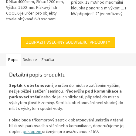
Délka: 4000 mm, Šířka: 1200 mm,
průtok: 18 m3/hod maximální
Výška: 1200 mm. Pískový filtr
hloubka ponoru: 5 m výkon: 1,1
COOL 6 je určen pro objekty
kW připojení: 2" jednofázový
trvale obývané 6-9 osobami
motor 50 Hz kabel 10 m
Český výrobek!
hmotnost 24 kg
ZOBRAZIT VŠECHNY SOUVISEJÍCÍ PRODUKTY
Popis
Diskuze
Značka
Detailní popis produktu
Septik k obetonování
je určen do míst se zatížením vyšším,
než je běžné zatížení zeminou. Především
pod komunikace a
parkovací stání
nebo do jejich blízkosti, případně do míst s
výskytem jílovité zeminy. Septik k obetonování není vhodný do
míst s výskytem spodní vody.
Pokud bude tříkomorový septik k obetonování umístěn v těsné
blízkosti parkovacího stání nebo komunikace, doporučujeme jej
doplnit
poklopem
určeným pro uvažovanou zátěž.