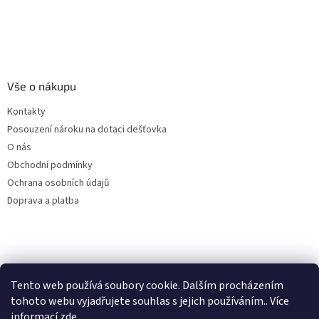
Vše o nákupu
Kontakty
Posouzení nároku na dotaci dešťovka
O nás
Obchodní podmínky
Ochrana osobních údajů
Doprava a platba
Virtuální asistent
Tento web používá soubory cookie. Dalším procházením
Filtry dešťové vody
Online
tohoto webu vyjadřujete souhlas s jejich používáním.. Více
informací
zde
.