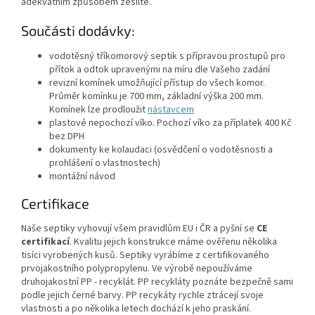
adekvátním způsobem zesilte.
Součásti dodávky:
vodotěsný tříkomorový septik s přípravou prostupů pro
přítok a odtok upravenými na míru dle Vašeho zadání
revizní komínek umožňující přístup do všech komor.
Průměr komínku je 700 mm, základní výška 200 mm.
Komínek lze prodloužit
nástavcem
plastové nepochozí víko. Pochozí víko za příplatek 400 Kč
bez DPH
dokumenty ke kolaudaci (osvědčení o vodotěsnosti a
prohlášení o vlastnostech)
montážní návod
Certifikace
Naše septiky vyhovují všem pravidlům EU i ČR a pyšní se
CE
certifikací
. Kvalitu jejich konstrukce máme ověřenu několika
tisíci vyrobených kusů. Septiky vyrábíme z certifikovaného
prvojakostního polypropylenu. Ve výrobě nepoužíváme
druhojakostní PP - recyklát. PP recykláty poznáte bezpečně sami
podle jejich černé barvy. PP recykáty rychle ztrácejí svoje
vlastnosti a po několika letech dochází k jeho praskání.