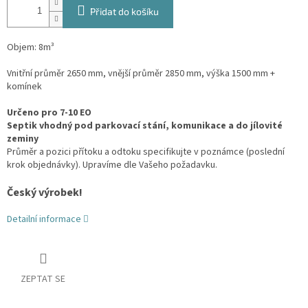
Přidat do košíku
Objem: 8m³
Vnitřní průměr 2650 mm, vnější průměr 2850 mm, výška 1500 mm +
komínek
Určeno pro 7-10 EO
Septik vhodný pod parkovací stání, komunikace a do jílovité
zeminy
Průměr a pozici přítoku a odtoku specifikujte v poznámce (poslední
krok objednávky). Upravíme dle Vašeho požadavku.
Český výrobek!
Detailní informace
ZEPTAT SE