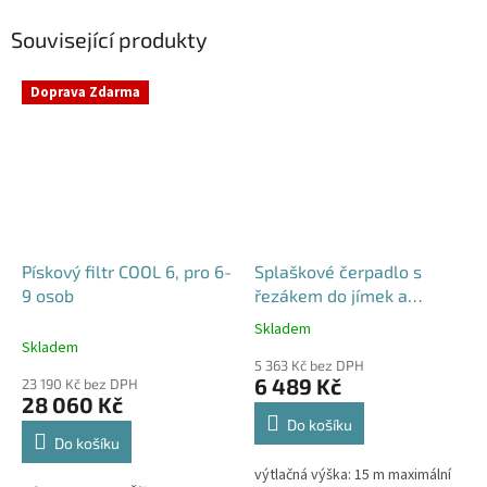
Související produkty
Doprava Zdarma
Pískový filtr COOL 6, pro 6-
Splaškové čerpadlo s
9 osob
řezákem do jímek a
septiků - Blue Line PQD 7-
Skladem
Průměrné
12-1.1QGF, 230V,
Skladem
hodnocení
5 363 Kč bez DPH
produktu
6 489 Kč
23 190 Kč bez DPH
je
28 060 Kč
5,0
Do košíku
z
Do košíku
5
výtlačná výška: 15 m maximální
hvězdiček.