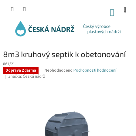
Přejít
na
NÁKUP
obsah
KOŠÍK
8m3 kruhový septik k obetonování
861/21-
Průměrné
Neohodnoceno
Podrobnosti hodnocení
Doprava Zdarma
hodnocení
Značka:
Česká nádrž
produktu
je
0,0
z
5
hvězdiček.