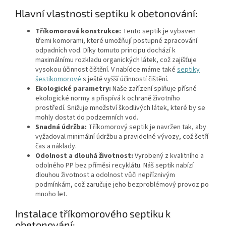
Hlavní vlastnosti septiku k obetonování:
Tříkomorová konstrukce:
Tento septik je vybaven
třemi komorami, které umožňují postupné zpracování
odpadních vod. Díky tomuto principu dochází k
maximálnímu rozkladu organických látek, což zajišťuje
vysokou účinnost čištění. V nabídce máme také
septiky
šestikomorové
s ještě vyšší účinností čištění.
Ekologické parametry:
Naše zařízení splňuje přísné
ekologické normy a přispívá k ochraně životního
prostředí. Snižuje množství škodlivých látek, které by se
mohly dostat do podzemních vod.
Snadná údržba:
Tříkomorový septik je navržen tak, aby
vyžadoval minimální údržbu a pravidelné vývozy, což šetří
čas a náklady.
Odolnost a dlouhá životnost:
Vyrobený z kvalitního a
odolného PP bez příměsi recyklátu. Náš septik nabízí
dlouhou životnost a odolnost vůči nepříznivým
podmínkám, což zaručuje jeho bezproblémový provoz po
mnoho let.
Instalace tříkomorového septiku k
obetonování: