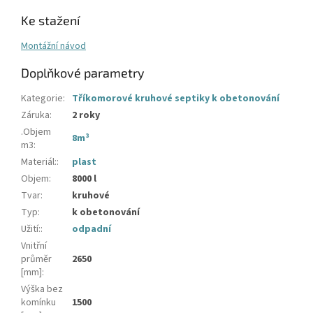
Ke stažení
Montážní návod
Doplňkové parametry
Kategorie
:
Tříkomorové kruhové septiky k obetonování
Záruka
:
2 roky
.Objem
8m³
m3
:
Materiál:
:
plast
Objem
:
8000 l
Tvar
:
kruhové
Typ
:
k obetonování
Užití:
:
odpadní
Vnitřní
průměr
2650
[mm]
:
Výška bez
komínku
1500