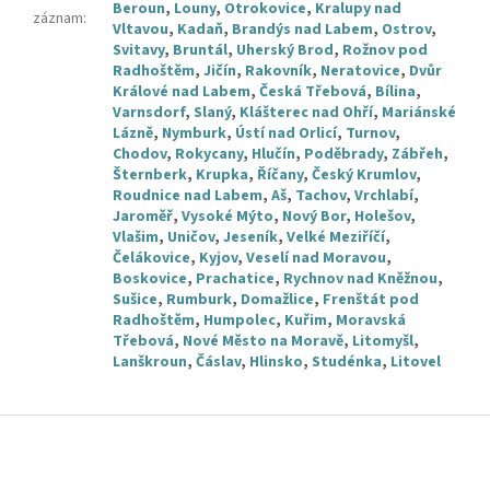
Beroun
,
Louny
,
Otrokovice
,
Kralupy nad
záznam
:
Vltavou
,
Kadaň
,
Brandýs nad Labem
,
Ostrov
,
Svitavy
,
Bruntál
,
Uherský Brod
,
Rožnov pod
Radhoštěm
,
Jičín
,
Rakovník
,
Neratovice
,
Dvůr
Králové nad Labem
,
Česká Třebová
,
Bílina
,
Varnsdorf
,
Slaný
,
Klášterec nad Ohří
,
Mariánské
Lázně
,
Nymburk
,
Ústí nad Orlicí
,
Turnov
,
Chodov
,
Rokycany
,
Hlučín
,
Poděbrady
,
Zábřeh
,
Šternberk
,
Krupka
,
Říčany
,
Český Krumlov
,
Roudnice nad Labem
,
Aš
,
Tachov
,
Vrchlabí
,
Jaroměř
,
Vysoké Mýto
,
Nový Bor
,
Holešov
,
Vlašim
,
Uničov
,
Jeseník
,
Velké Meziříčí
,
Čelákovice
,
Kyjov
,
Veselí nad Moravou
,
Boskovice
,
Prachatice
,
Rychnov nad Kněžnou
,
Sušice
,
Rumburk
,
Domažlice
,
Frenštát pod
Radhoštěm
,
Humpolec
,
Kuřim
,
Moravská
Třebová
,
Nové Město na Moravě
,
Litomyšl
,
Lanškroun
,
Čáslav
,
Hlinsko
,
Studénka
,
Litovel
Z
á
p