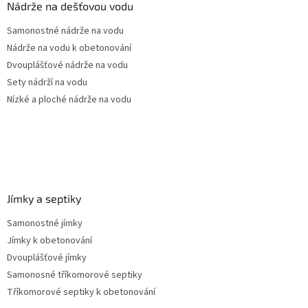
a
Nádrže na dešťovou vodu
t
Samonostné nádrže na vodu
í
Nádrže na vodu k obetonování
Dvouplášťové nádrže na vodu
Sety nádrží na vodu
Nízké a ploché nádrže na vodu
Jímky a septiky
Samonostné jímky
Jímky k obetonování
Dvouplášťové jímky
Samonosné tříkomorové septiky
Tříkomorové septiky k obetonování