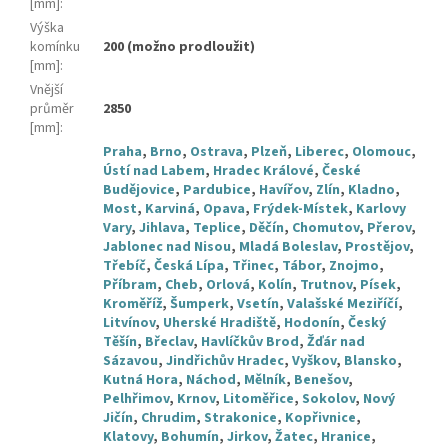
[mm]
:
Výška
komínku
200 (možno prodloužit)
[mm]
:
Vnější
průměr
2850
[mm]
:
Praha
,
Brno
,
Ostrava
,
Plzeň
,
Liberec
,
Olomouc
,
Ústí nad Labem
,
Hradec Králové
,
České
Budějovice
,
Pardubice
,
Havířov
,
Zlín
,
Kladno
,
Most
,
Karviná
,
Opava
,
Frýdek-Místek
,
Karlovy
Vary
,
Jihlava
,
Teplice
,
Děčín
,
Chomutov
,
Přerov
,
Jablonec nad Nisou
,
Mladá Boleslav
,
Prostějov
,
Třebíč
,
Česká Lípa
,
Třinec
,
Tábor
,
Znojmo
,
Příbram
,
Cheb
,
Orlová
,
Kolín
,
Trutnov
,
Písek
,
Kroměříž
,
Šumperk
,
Vsetín
,
Valašské Meziříčí
,
Litvínov
,
Uherské Hradiště
,
Hodonín
,
Český
Těšín
,
Břeclav
,
Havlíčkův Brod
,
Žďár nad
Sázavou
,
Jindřichův Hradec
,
Vyškov
,
Blansko
,
Kutná Hora
,
Náchod
,
Mělník
,
Benešov
,
Pelhřimov
,
Krnov
,
Litoměřice
,
Sokolov
,
Nový
Jičín
,
Chrudim
,
Strakonice
,
Kopřivnice
,
Klatovy
,
Bohumín
,
Jirkov
,
Žatec
,
Hranice
,