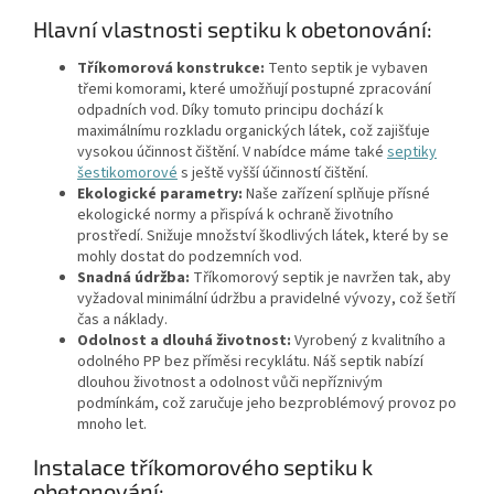
Hlavní vlastnosti septiku k obetonování:
Tříkomorová konstrukce:
Tento septik je vybaven
třemi komorami, které umožňují postupné zpracování
odpadních vod. Díky tomuto principu dochází k
maximálnímu rozkladu organických látek, což zajišťuje
vysokou účinnost čištění. V nabídce máme také
septiky
šestikomorové
s ještě vyšší účinností čištění.
Ekologické parametry:
Naše zařízení splňuje přísné
ekologické normy a přispívá k ochraně životního
prostředí. Snižuje množství škodlivých látek, které by se
mohly dostat do podzemních vod.
Snadná údržba:
Tříkomorový septik je navržen tak, aby
vyžadoval minimální údržbu a pravidelné vývozy, což šetří
čas a náklady.
Odolnost a dlouhá životnost:
Vyrobený z kvalitního a
odolného PP bez příměsi recyklátu. Náš septik nabízí
dlouhou životnost a odolnost vůči nepříznivým
podmínkám, což zaručuje jeho bezproblémový provoz po
mnoho let.
Instalace tříkomorového septiku k
obetonování: