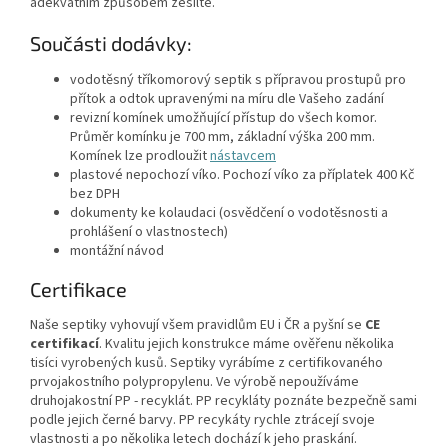
adekvátním způsobem zesilte.
Součásti dodávky:
vodotěsný tříkomorový septik s přípravou prostupů pro
přítok a odtok upravenými na míru dle Vašeho zadání
revizní komínek umožňující přístup do všech komor.
Průměr komínku je 700 mm, základní výška 200 mm.
Komínek lze prodloužit
nástavcem
plastové nepochozí víko. Pochozí víko za příplatek 400 Kč
bez DPH
dokumenty ke kolaudaci (osvědčení o vodotěsnosti a
prohlášení o vlastnostech)
montážní návod
Certifikace
Naše septiky vyhovují všem pravidlům EU i ČR a pyšní se
CE
certifikací
. Kvalitu jejich konstrukce máme ověřenu několika
tisíci vyrobených kusů. Septiky vyrábíme z certifikovaného
prvojakostního polypropylenu. Ve výrobě nepoužíváme
druhojakostní PP - recyklát. PP recykláty poznáte bezpečně sami
podle jejich černé barvy. PP recykáty rychle ztrácejí svoje
vlastnosti a po několika letech dochází k jeho praskání.