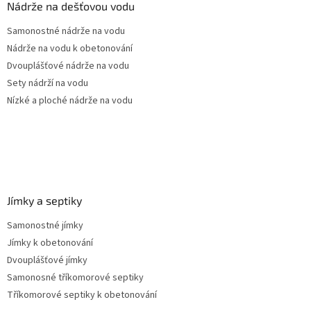
a
Nádrže na dešťovou vodu
t
Samonostné nádrže na vodu
í
Nádrže na vodu k obetonování
Dvouplášťové nádrže na vodu
Sety nádrží na vodu
Nízké a ploché nádrže na vodu
Jímky a septiky
Samonostné jímky
Jímky k obetonování
Dvouplášťové jímky
Samonosné tříkomorové septiky
Tříkomorové septiky k obetonování