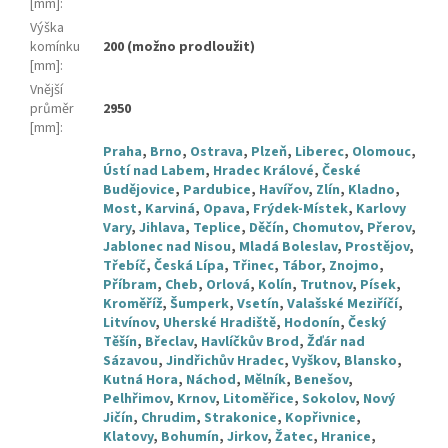
[mm]
:
Výška
komínku
200 (možno prodloužit)
[mm]
:
Vnější
průměr
2950
[mm]
:
Praha
,
Brno
,
Ostrava
,
Plzeň
,
Liberec
,
Olomouc
,
Ústí nad Labem
,
Hradec Králové
,
České
Budějovice
,
Pardubice
,
Havířov
,
Zlín
,
Kladno
,
Most
,
Karviná
,
Opava
,
Frýdek-Místek
,
Karlovy
Vary
,
Jihlava
,
Teplice
,
Děčín
,
Chomutov
,
Přerov
,
Jablonec nad Nisou
,
Mladá Boleslav
,
Prostějov
,
Třebíč
,
Česká Lípa
,
Třinec
,
Tábor
,
Znojmo
,
Příbram
,
Cheb
,
Orlová
,
Kolín
,
Trutnov
,
Písek
,
Kroměříž
,
Šumperk
,
Vsetín
,
Valašské Meziříčí
,
Litvínov
,
Uherské Hradiště
,
Hodonín
,
Český
Těšín
,
Břeclav
,
Havlíčkův Brod
,
Žďár nad
Sázavou
,
Jindřichův Hradec
,
Vyškov
,
Blansko
,
Kutná Hora
,
Náchod
,
Mělník
,
Benešov
,
Pelhřimov
,
Krnov
,
Litoměřice
,
Sokolov
,
Nový
Jičín
,
Chrudim
,
Strakonice
,
Kopřivnice
,
Klatovy
,
Bohumín
,
Jirkov
,
Žatec
,
Hranice
,