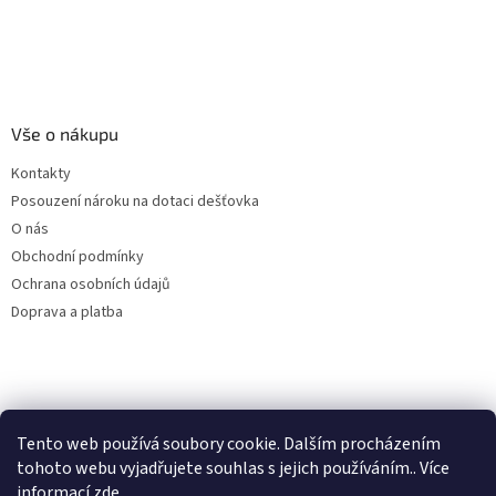
Vše o nákupu
Kontakty
Posouzení nároku na dotaci dešťovka
O nás
Obchodní podmínky
Ochrana osobních údajů
Doprava a platba
Virtuální asistent
Tento web používá soubory cookie. Dalším procházením
Filtry dešťové vody
Online
tohoto webu vyjadřujete souhlas s jejich používáním.. Více
informací
zde
.