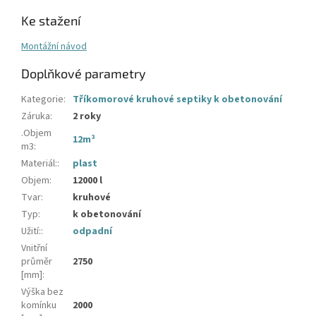
Ke stažení
Montážní návod
Doplňkové parametry
Kategorie
:
Tříkomorové kruhové septiky k obetonování
Záruka
:
2 roky
.Objem
12m³
m3
:
Materiál:
:
plast
Objem
:
12000 l
Tvar
:
kruhové
Typ
:
k obetonování
Užití:
:
odpadní
Vnitřní
průměr
2750
[mm]
:
Výška bez
komínku
2000