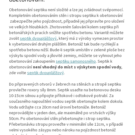
Obetonování septiku není složité a lze jej zvládnout svépomocí.
Kompletním obetonováním stěn i stropu septiku k obetonování
zabezpečíte jeho pojízdnost, případně jej připravíte pro uložení
ve velkých hloubkách. Zhotovením šalování kolem septiku při
betonářských pracích snížíte spotřebu betonu. Variantě můžete
zvolit
septik dvouplášťový
, který má z výroby vymezen prostor
k vybetonování druhým plášťěm. Betonáž tak bude rychlejší a
spotřeba betonu nižší. Bude-li septik umístěn v zelené ploše bez
výskytu spodní vody a jílovité zeminy, můžete se vyhnout jeho
obetonování zakoupením
septiku samonosného
. Septik k
obetonování
není vhodný do míst s výskytem spodní vody
,
zde volte
septik dvouplášťový
.
Do připravených otvorů v žebrech na stěnách a stropě septiku
provlečte roxory síly 8mm. Septik usaďte na betonovou desku
10-15cm silnou a připojte přítokové i odtokové potrubí. Za
současného napouštění vodou septik obetonujte kolem dokola.
Vodu udržujte cca 20cm nad úrovní betonáže. Betonáž
neprovádějte v jeden den, ale maximálně po vrstvách výšky
50cm. Po obetonování stěn přebetonujte i strop septiku.
Přebetonávku stropu proveďte v minimální síle 12cm, v případě
velmi vysokého zásypu nebo nároku na pojízdnost betonáž