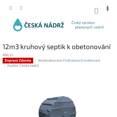
Přejít
na
NÁKUP
obsah
KOŠÍK
12m3 kruhový septik k obetonování
866/21-
Průměrné
Neohodnoceno
Podrobnosti hodnocení
Doprava Zdarma
hodnocení
Značka:
Česká nádrž
produktu
je
0,0
z
5
hvězdiček.