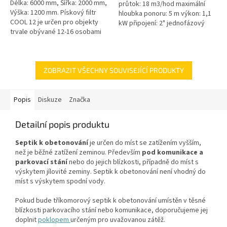
Délka: 6000 mm, Šířka: 2000 mm,
průtok: 18 m3/hod maximální
Výška: 1200 mm. Pískový filtr
hloubka ponoru: 5 m výkon: 1,1
COOL 12 je určen pro objekty
kW připojení: 2" jednofázový
trvale obývané 12-16 osobami
motor 50 Hz kabel 10 m
Český výrobek!
hmotnost 24 kg
ZOBRAZIT VŠECHNY SOUVISEJÍCÍ PRODUKTY
Popis
Diskuze
Značka
Detailní popis produktu
Septik k obetonování
je určen do míst se zatížením vyšším,
než je běžné zatížení zeminou. Především
pod komunikace a
parkovací stání
nebo do jejich blízkosti, případně do míst s
výskytem jílovité zeminy. Septik k obetonování není vhodný do
míst s výskytem spodní vody.
Pokud bude tříkomorový septik k obetonování umístěn v těsné
blízkosti parkovacího stání nebo komunikace, doporučujeme jej
doplnit
poklopem
určeným pro uvažovanou zátěž.