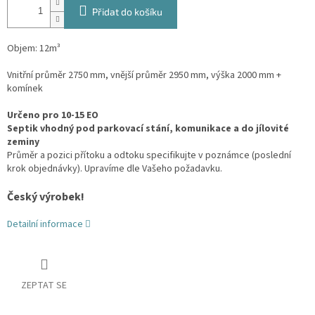
Přidat do košíku
Objem: 12m³
Vnitřní průměr 2750 mm, vnější průměr 2950 mm, výška 2000 mm +
komínek
Určeno pro 10-15 EO
Septik vhodný pod parkovací stání, komunikace a do jílovité
zeminy
Průměr a pozici přítoku a odtoku specifikujte v poznámce (poslední
krok objednávky). Upravíme dle Vašeho požadavku.
Český výrobek!
Detailní informace
ZEPTAT SE