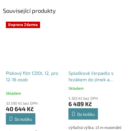
Související produkty
Doprava Zdarma
Pískový filtr COOL 12, pro
Splaškové čerpadlo s
12-16 osob
řezákem do jímek a
septiků - Blue Line PQD 7-
Skladem
Průměrné
12-1.1QGF, 230V,
Skladem
hodnocení
5 363 Kč bez DPH
produktu
6 489 Kč
33 590 Kč bez DPH
je
40 644 Kč
5,0
Do košíku
z
Do košíku
5
výtlačná výška: 15 m maximální
hvězdiček.