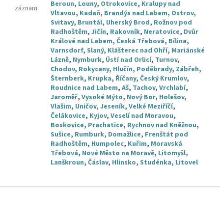
Beroun
,
Louny
,
Otrokovice
,
Kralupy nad
záznam
:
Vltavou
,
Kadaň
,
Brandýs nad Labem
,
Ostrov
,
Svitavy
,
Bruntál
,
Uherský Brod
,
Rožnov pod
Radhoštěm
,
Jičín
,
Rakovník
,
Neratovice
,
Dvůr
Králové nad Labem
,
Česká Třebová
,
Bílina
,
Varnsdorf
,
Slaný
,
Klášterec nad Ohří
,
Mariánské
Lázně
,
Nymburk
,
Ústí nad Orlicí
,
Turnov
,
Chodov
,
Rokycany
,
Hlučín
,
Poděbrady
,
Zábřeh
,
Šternberk
,
Krupka
,
Říčany
,
Český Krumlov
,
Roudnice nad Labem
,
Aš
,
Tachov
,
Vrchlabí
,
Jaroměř
,
Vysoké Mýto
,
Nový Bor
,
Holešov
,
Vlašim
,
Uničov
,
Jeseník
,
Velké Meziříčí
,
Čelákovice
,
Kyjov
,
Veselí nad Moravou
,
Boskovice
,
Prachatice
,
Rychnov nad Kněžnou
,
Sušice
,
Rumburk
,
Domažlice
,
Frenštát pod
Radhoštěm
,
Humpolec
,
Kuřim
,
Moravská
Třebová
,
Nové Město na Moravě
,
Litomyšl
,
Lanškroun
,
Čáslav
,
Hlinsko
,
Studénka
,
Litovel
Z
á
p