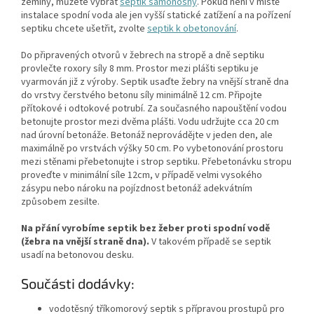
zeminy, můžete vybrat
septik samonosný
. Pokud není v místě
instalace spodní voda ale jen vyšší statické zatížení a na pořízení
septiku chcete ušetřit, zvolte
septik k obetonování
.
Do připravených otvorů v žebrech na stropě a dně septiku
provlečte roxory síly 8 mm. Prostor mezi plášti septiku je
vyarmován již z výroby. Septik usaďte žebry na vnější straně dna
do vrstvy čerstvého betonu síly minimálně 12 cm. Připojte
přítokové i odtokové potrubí. Za současného napouštění vodou
betonujte prostor mezi dvěma plášti. Vodu udržujte cca 20 cm
nad úrovní betonáže. Betonáž neprovádějte v jeden den, ale
maximálně po vrstvách výšky 50 cm. Po vybetonování prostoru
mezi stěnami přebetonujte i strop septiku. Přebetonávku stropu
proveďte v minimální síle 12cm, v případě velmi vysokého
zásypu nebo nároku na pojízdnost betonáž adekvátním
způsobem zesilte.
Na přání vyrobíme septik bez žeber proti spodní vodě
(žebra na vnější straně dna).
V takovém případě se septik
usadí na betonovou desku.
Součásti dodávky:
vodotěsný tříkomorový septik s přípravou prostupů pro