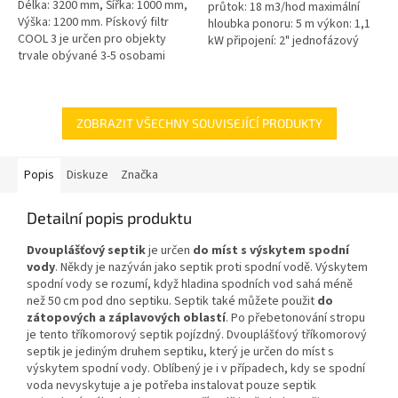
Délka: 3200 mm, Šířka: 1000 mm,
průtok: 18 m3/hod maximální
Výška: 1200 mm. Pískový filtr
hloubka ponoru: 5 m výkon: 1,1
COOL 3 je určen pro objekty
kW připojení: 2" jednofázový
trvale obývané 3-5 osobami
motor 50 Hz kabel 10 m
Český výrobek!
hmotnost 24 kg
ZOBRAZIT VŠECHNY SOUVISEJÍCÍ PRODUKTY
Popis
Diskuze
Značka
Detailní popis produktu
Dvouplášťový septik
je určen
do míst s výskytem spodní
vody
. Někdy je nazýván jako septik proti spodní vodě. Výskytem
spodní vody se rozumí, když hladina spodních vod sahá méně
než 50 cm pod dno septiku. Septik také můžete použit
do
zátopových a záplavových oblastí
. Po přebetonování stropu
je tento tříkomorový septik pojízdný. Dvouplášťový tříkomorový
septik je jediným druhem septiku, který je určen do míst s
výskytem spodní vody. Oblíbený je i v případech, kdy se spodní
voda nevyskytuje a je potřeba instalovat pouze septik