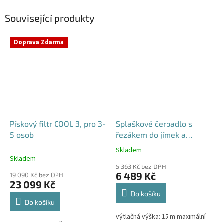
Související produkty
Doprava Zdarma
Pískový filtr COOL 3, pro 3-
Splaškové čerpadlo s
5 osob
řezákem do jímek a
septiků - Blue Line PQD 7-
Skladem
Průměrné
12-1.1QGF, 230V,
Skladem
hodnocení
5 363 Kč bez DPH
produktu
6 489 Kč
19 090 Kč bez DPH
je
23 099 Kč
5,0
Do košíku
z
Do košíku
5
výtlačná výška: 15 m maximální
hvězdiček.