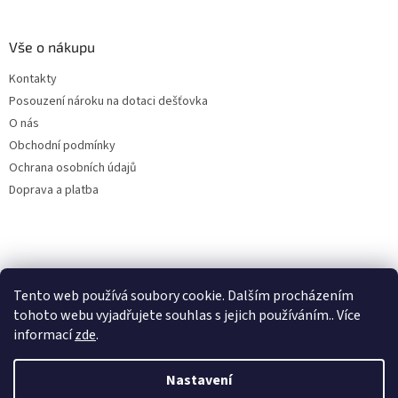
Vše o nákupu
Kontakty
Posouzení nároku na dotaci dešťovka
O nás
Obchodní podmínky
Ochrana osobních údajů
Doprava a platba
Virtuální asistent
Tento web používá soubory cookie. Dalším procházením
Filtry dešťové vody
Online
tohoto webu vyjadřujete souhlas s jejich používáním.. Více
informací
zde
.
Nastavení
Vytvořil Shoptet
Začít konverzaci