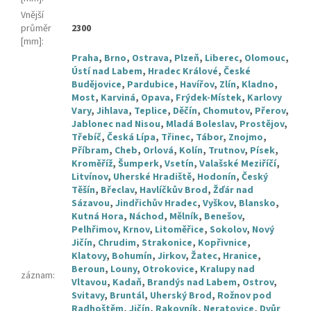
Vnější
průměr
2300
[mm]
:
Praha
,
Brno
,
Ostrava
,
Plzeň
,
Liberec
,
Olomouc
,
Ústí nad Labem
,
Hradec Králové
,
České
Budějovice
,
Pardubice
,
Havířov
,
Zlín
,
Kladno
,
Most
,
Karviná
,
Opava
,
Frýdek-Místek
,
Karlovy
Vary
,
Jihlava
,
Teplice
,
Děčín
,
Chomutov
,
Přerov
,
Jablonec nad Nisou
,
Mladá Boleslav
,
Prostějov
,
Třebíč
,
Česká Lípa
,
Třinec
,
Tábor
,
Znojmo
,
Příbram
,
Cheb
,
Orlová
,
Kolín
,
Trutnov
,
Písek
,
Kroměříž
,
Šumperk
,
Vsetín
,
Valašské Meziříčí
,
Litvínov
,
Uherské Hradiště
,
Hodonín
,
Český
Těšín
,
Břeclav
,
Havlíčkův Brod
,
Žďár nad
Sázavou
,
Jindřichův Hradec
,
Vyškov
,
Blansko
,
Kutná Hora
,
Náchod
,
Mělník
,
Benešov
,
Pelhřimov
,
Krnov
,
Litoměřice
,
Sokolov
,
Nový
Jičín
,
Chrudim
,
Strakonice
,
Kopřivnice
,
Klatovy
,
Bohumín
,
Jirkov
,
Žatec
,
Hranice
,
Beroun
,
Louny
,
Otrokovice
,
Kralupy nad
záznam
:
Vltavou
,
Kadaň
,
Brandýs nad Labem
,
Ostrov
,
Svitavy
,
Bruntál
,
Uherský Brod
,
Rožnov pod
Radhoštěm
,
Jičín
,
Rakovník
,
Neratovice
,
Dvůr