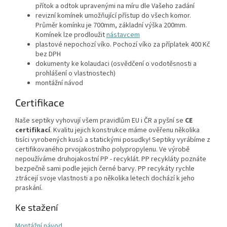
přítok a odtok upravenými na míru dle Vašeho zadání
revizní komínek umožňující přístup do všech komor.
Průměr komínku je 700mm, základní výška 200mm.
Komínek lze prodloužit
nástavcem
plastové nepochozí víko. Pochozí víko za příplatek 400 Kč
bez DPH
dokumenty ke kolaudaci (osvědčení o vodotěsnosti a
prohlášení o vlastnostech)
montážní návod
Certifikace
Naše septiky vyhovují všem pravidlům EU i ČR a pyšní se
CE
certifikací
. Kvalitu jejich konstrukce máme ověřenu několika
tisíci vyrobených kusů a statickými posudky! Septiky vyrábíme z
certifikovaného prvojakostního polypropylenu. Ve výrobě
nepoužíváme druhojakostní PP - recyklát. PP recykláty poznáte
bezpečně sami podle jejich černé barvy. PP recykáty rychle
ztrácejí svoje vlastnosti a po několika letech dochází k jeho
praskání.
Ke stažení
Montážní návod