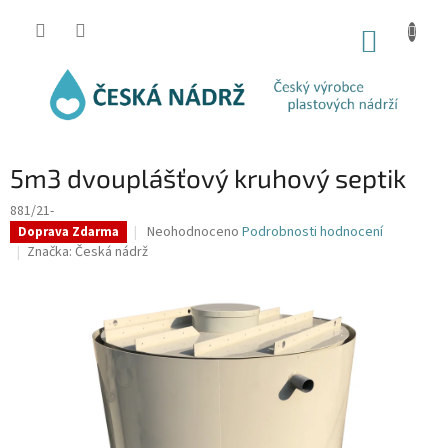
Přejít
na
NÁKUP
obsah
KOŠÍK
5m3 dvouplášťový kruhový septik
881/21-
Průměrné
Neohodnoceno
Podrobnosti hodnocení
Doprava Zdarma
hodnocení
Značka:
Česká nádrž
produktu
je
0,0
z
5
hvězdiček.