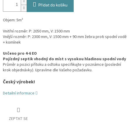
Přidat do košíku
Objem: 5m³
Vnitřní rozměr: P: 2050 mm, V: 1500 mm
Vnější rozměr: P: 2300 mm, V: 1500 mm + 90 mm žebra proti spodní vodě
+ komínek
Určeno pro 4-6 EO
Pojízdný septik vhodný do míst s vysokou hladinou spodní vody
Průměr a pozici přítoku a odtoku specifikujte v poznámce (poslední
krok objednávky). Upravíme dle Vašeho požadavku.
Český výrobek!
Detailní informace
ZEPTAT SE