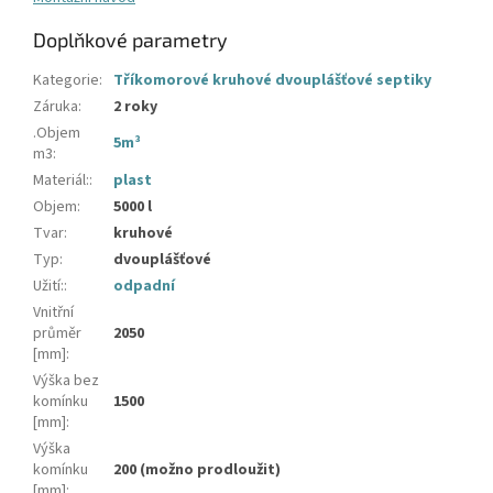
Doplňkové parametry
Kategorie
:
Tříkomorové kruhové dvouplášťové septiky
Záruka
:
2 roky
.Objem
5m³
m3
:
Materiál:
:
plast
Objem
:
5000 l
Tvar
:
kruhové
Typ
:
dvouplášťové
Užití:
:
odpadní
Vnitřní
průměr
2050
[mm]
:
Výška bez
komínku
1500
[mm]
:
Výška
komínku
200 (možno prodloužit)
[mm]
: