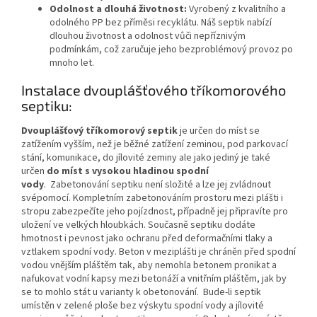
Odolnost a dlouhá životnost:
Vyrobený z kvalitního a
odolného PP bez příměsi recyklátu. Náš septik nabízí
dlouhou životnost a odolnost vůči nepříznivým
podmínkám, což zaručuje jeho bezproblémový provoz po
mnoho let.
Instalace dvouplášťového tříkomorového
septiku:
Dvouplášťový tříkomorový septik
je určen do míst se
zatížením vyšším, než je běžné zatížení zeminou, pod parkovací
stání, komunikace, do jílovité zeminy ale jako jediný je také
určen
do míst s vysokou hladinou spodní
vody
.
Zabetonování septiku není složité a lze jej zvládnout
svépomocí. Kompletním zabetonováním prostoru mezi plášti i
stropu zabezpečíte jeho pojízdnost, případně jej připravíte pro
uložení ve velkých hloubkách. Současně septiku dodáte
hmotnost i pevnost jako ochranu před deformačními tlaky a
vztlakem spodní vody. Beton v meziplášti je chráněn před spodní
vodou vnějším pláštěm tak, aby nemohla betonem pronikat a
nafukovat vodní kapsy mezi betonáží a vnitřním pláštěm, jak by
se to mohlo stát u varianty k obetonování. Bude-li septik
umístěn v zelené ploše bez výskytu spodní vody a jílovité