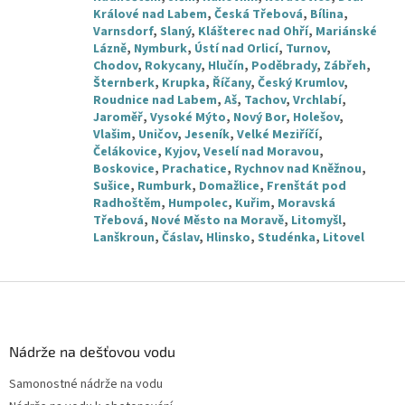
Králové nad Labem
,
Česká Třebová
,
Bílina
,
Varnsdorf
,
Slaný
,
Klášterec nad Ohří
,
Mariánské
Lázně
,
Nymburk
,
Ústí nad Orlicí
,
Turnov
,
Chodov
,
Rokycany
,
Hlučín
,
Poděbrady
,
Zábřeh
,
Šternberk
,
Krupka
,
Říčany
,
Český Krumlov
,
Roudnice nad Labem
,
Aš
,
Tachov
,
Vrchlabí
,
Jaroměř
,
Vysoké Mýto
,
Nový Bor
,
Holešov
,
Vlašim
,
Uničov
,
Jeseník
,
Velké Meziříčí
,
Čelákovice
,
Kyjov
,
Veselí nad Moravou
,
Boskovice
,
Prachatice
,
Rychnov nad Kněžnou
,
Sušice
,
Rumburk
,
Domažlice
,
Frenštát pod
Radhoštěm
,
Humpolec
,
Kuřim
,
Moravská
Třebová
,
Nové Město na Moravě
,
Litomyšl
,
Lanškroun
,
Čáslav
,
Hlinsko
,
Studénka
,
Litovel
Z
á
p
a
Nádrže na dešťovou vodu
t
Samonostné nádrže na vodu
í