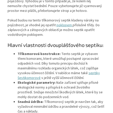
pojezdový. Výhodou je v tomto případě je, že kolem něj
nemusíte chystat bednění. Pouze vybetonujete již vyarmovaný
prostor mezi plášti, přebetonujete strop a je hotovo.
Pokud budou na tento tříkomorový septik kladeny nároky na
pojízdnost, je vhodné jej opatřit
poklopem
příslušné třídy. Do
záplavových a zátopových oblastí je možno septik opatřit
vodotěsným poklopem.
Hlavní vlastnosti dvouplášťového septiku:
Tříkomorová konstrukce:
Tento septik je vybaven
třemi komorami, které umožňují postupné zpracování
odpadních vod. Díky tomuto principu dochází k
maximálnímu rozkladu organických látek, což zajišťuje
vysokou účinnost čištění. V nabídce máme také
septiky
šestikomorové
s ještě vyšší účinností čištění.
Ekologické parametry:
Naše zařízení splňuje přísné
ekologické normy a přispívá k ochraně životního
prostředí. Snižuje množství škodlivých látek, které by se
mohly dostat do podzemních vod.
Snadná údržba:
Tříkomorový septik je navržen tak, aby
vyžadoval minimální údržbu a pravidelné vývozy, což šetří
čas a náklady.