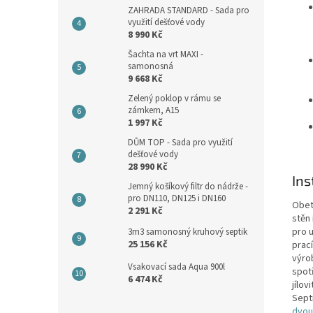
ZAHRADA STANDARD - Sada pro
využití dešťové vody
8 990 Kč
Šachta na vrt MAXI -
samonosná
9 668 Kč
Zelený poklop v rámu se
zámkem, A15
1 997 Kč
DŮM TOP - Sada pro využití
dešťové vody
28 990 Kč
Ins
Jemný košíkový filtr do nádrže -
pro DN110, DN125 i DN160
Obet
2 291 Kč
stěn 
pro 
3m3 samonosný kruhový septik
25 156 Kč
prac
výro
Vsakovací sada Aqua 900l
spot
6 474 Kč
jílo
Sept
dvou