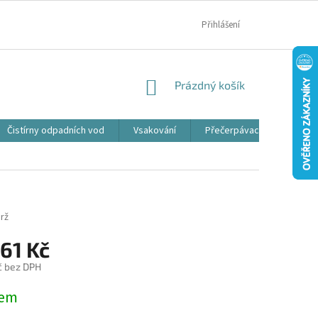
MOJE OBJEDNÁVKA
Přihlášení
NÁKUPNÍ
Prázdný košík
KOŠÍK
Čistírny odpadních vod
Vsakování
Přečerpávací jímky
rž
61 Kč
č bez DPH
dem