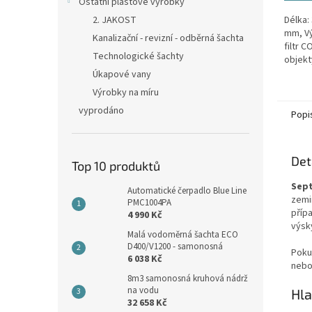
Ostatní plastové výrobky
2. JAKOST
Délka:
mm, Vý
Kanalizační - revizní - odběrná šachta
filtr C
Technologické šachty
objekt
osoba
Úkapové vany
Výrobky na míru
vyprodáno
Popi
Det
Top 10 produktů
Sept
Automatické čerpadlo Blue Line
zemi
PMC1004PA
příp
4 990 Kč
výsk
Malá vodoměrná šachta ECO
D400/V1200 - samonosná
Poku
6 038 Kč
nebo
8m3 samonosná kruhová nádrž
na vodu
Hla
32 658 Kč