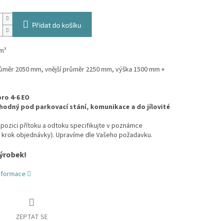
Přidat do košíku
m³
průměr 2050 mm, vnější průměr 2250 mm, výška 1500 mm +
ro 4-6 EO
hodný pod parkovací stání, komunikace a do jílovité
pozici přítoku a odtoku specifikujte v poznámce
í krok objednávky). Upravíme dle Vašeho požadavku.
ýrobek!
informace
ZEPTAT SE