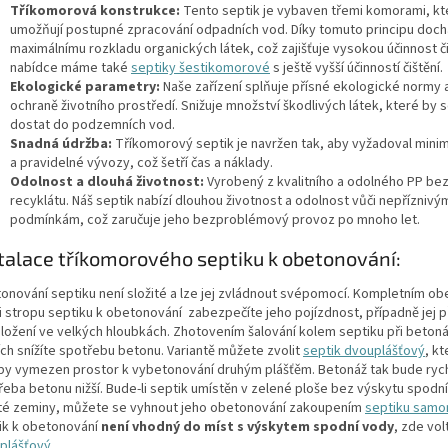
Tříkomorová konstrukce:
Tento septik je vybaven třemi komorami, kt
umožňují postupné zpracování odpadních vod. Díky tomuto principu doch
maximálnímu rozkladu organických látek, což zajišťuje vysokou účinnost či
nabídce máme také
septiky šestikomorové
s ještě vyšší účinností čištění.
Ekologické parametry:
Naše zařízení splňuje přísné ekologické normy a
ochraně životního prostředí. Snižuje množství škodlivých látek, které by 
dostat do podzemních vod.
Snadná údržba:
Tříkomorový septik je navržen tak, aby vyžadoval minim
a pravidelné vývozy, což šetří čas a náklady.
Odolnost a dlouhá životnost:
Vyrobený z kvalitního a odolného PP bez
recyklátu. Náš septik nabízí dlouhou životnost a odolnost vůči nepříznivý
podmínkám, což zaručuje jeho bezproblémový provoz po mnoho let.
talace tříkomorového septiku k obetonování:
onování septiku není složité a lze jej zvládnout svépomocí. Kompletním o
i stropu septiku k obetonování zabezpečíte jeho pojízdnost, případně jej p
uložení ve velkých hloubkách. Zhotovením šalování kolem septiku při beton
ích snížíte spotřebu betonu. Variantě můžete zvolit
septik dvouplášťový
, k
by vymezen prostor k vybetonování druhým plášťěm. Betonáž tak bude rychl
řeba betonu nižší. Bude-li septik umístěn v zelené ploše bez výskytu spodn
vité zeminy, můžete se vyhnout jeho obetonování zakoupením
septiku sam
ik k obetonování
není vhodný do míst s výskytem spodní vody
, zde vo
plášťový
.