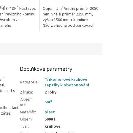
Í 3-7 DNÍ. Nástavec
Objem: 5m³ Vnitřní průměr 2050
ení revizního komínu
mm, vnější průměr 2250 mm,
Vyroben z
výška 1500 mm + komínek.
vaného
Nádrž vhodná pod parkovací
enu. Používá se v
stání, komunikace i terasy
je nutno prodloužit
Průměr a umístění přítoku/ů,
odtoku/ů...
Doplňkové parametry
ení
Tříkomorové kruhové
Kategorie
:
sti,
septiky k obetonování
do míst s
Záruka
:
2 roky
.Objem
5m³
m3
:
cího stání
Materiál:
:
plast
zátěž.
Objem
:
5000 l
Tvar
:
kruhové