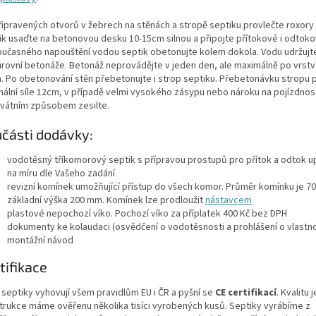
řipravených otvorů v žebrech na stěnách a stropě septiku provlečte roxory 
ik usaďte na betonovou desku 10-15cm silnou a připojte přítokové i odtoko
oučasného napouštění vodou septik obetonujte kolem dokola. Vodu udržujt
úrovní betonáže. Betonáž neprovádějte v jeden den, ale maximálně po vrst
. Po obetonování stěn přebetonujte i strop septiku. Přebetonávku stropu 
mální síle 12cm, v případě velmi vysokého zásypu nebo nároku na pojízdno
vátním způsobem zesilte.
části dodávky:
vodotěsný tříkomorový septik s přípravou prostupů pro přítok a odtok 
na míru dle Vašeho zadání
revizní komínek umožňující přístup do všech komor. Průměr komínku je 7
základní výška 200 mm. Komínek lze prodloužit
nástavcem
plastové nepochozí víko. Pochozí víko za příplatek 400 Kč bez DPH
dokumenty ke kolaudaci (osvědčení o vodotěsnosti a prohlášení o vlastn
montážní návod
tifikace
 septiky vyhovují všem pravidlům EU i ČR a pyšní se
CE certifikací
. Kvalitu j
trukce máme ověřenu několika tisíci vyrobených kusů. Septiky vyrábíme z