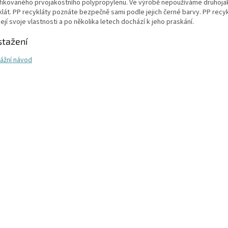
ifikovaného prvojakostního polypropylenu. Ve výrobě nepoužíváme druhojak
klát. PP recykláty poznáte bezpečně sami podle jejich černé barvy. PP recy
ejí svoje vlastnosti a po několika letech dochází k jeho praskání.
stažení
ážní návod