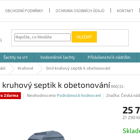
OBCHODNÍ PODMÍNKY
OCHRANA OSOBNÍCH ÚDAJŮ
KONTAKT
HLEDAT
Šachty na vrt
Vodoměrné šachty
Příslušenství k nádržím
ání
Kruhové
5m3 kruhový septik k obetonování
 kruhový septik k obetonování
860/21-
Průměrné
Neohodnoceno
Podrobnosti hodnocení
Značka:
Česká nád
va Zdarma
hodnocení
produktu
25 7
je
21 290 K
0,0
z
Měrná
Skla
5
cena:
hvězdiček.