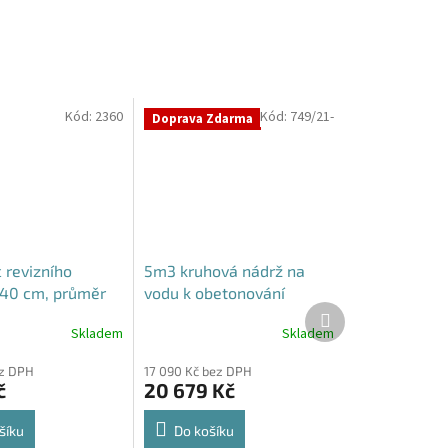
Kód:
2360
Kód:
749/21-
Doprava Zdarma
 revizního
5m3 kruhová nádrž na
40 cm, průměr
vodu k obetonování
Další
ro septiky
produkt
Skladem
Skladem
ez DPH
17 090 Kč bez DPH
č
20 679 Kč
šíku
Do košíku