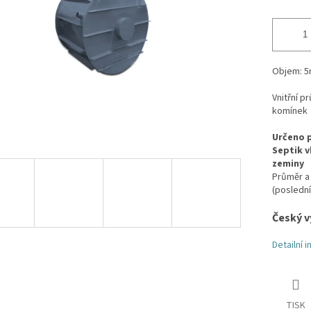
Objem: 5
Vnitřní 
komínek
Určeno p
Septik v
zeminy
Průměr a 
(posledn
Český v
Detailní 
TISK