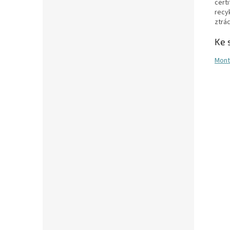
cert
recy
ztrác
Ke 
Mont