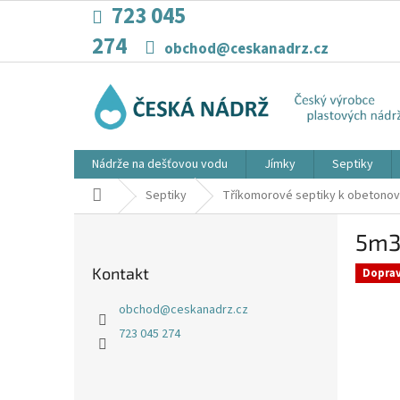
Přejít
723 045
na
274
obsah
obchod@ceskanadrz.cz
Nádrže na dešťovou vodu
Jímky
Septiky
Domů
Septiky
Tříkomorové septiky k obetonov
P
5m3
o
s
Kontakt
Dopra
t
r
obchod
@
ceskanadrz.cz
a
723 045 274
n
n
í