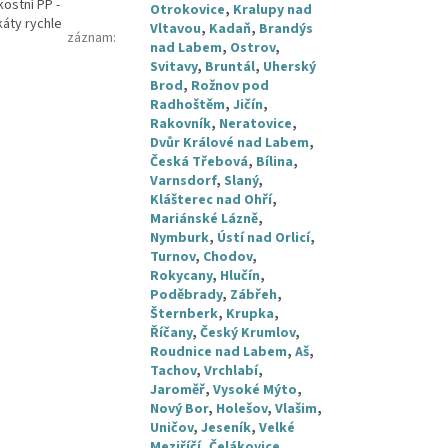
ostní PP -
Otrokovice
,
Kralupy nad
káty rychle
Vltavou
,
Kadaň
,
Brandýs
záznam
:
nad Labem
,
Ostrov
,
Svitavy
,
Bruntál
,
Uherský
Brod
,
Rožnov pod
Radhoštěm
,
Jičín
,
Rakovník
,
Neratovice
,
Dvůr Králové nad Labem
,
Česká Třebová
,
Bílina
,
Varnsdorf
,
Slaný
,
Klášterec nad Ohří
,
Mariánské Lázně
,
Nymburk
,
Ústí nad Orlicí
,
Turnov
,
Chodov
,
Rokycany
,
Hlučín
,
Poděbrady
,
Zábřeh
,
Šternberk
,
Krupka
,
Říčany
,
Český Krumlov
,
Roudnice nad Labem
,
Aš
,
Tachov
,
Vrchlabí
,
Jaroměř
,
Vysoké Mýto
,
Nový Bor
,
Holešov
,
Vlašim
,
Uničov
,
Jeseník
,
Velké
Meziříčí
,
Čelákovice
,