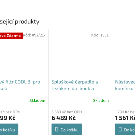
sející produkty
Kód:
893/21-
Kód:
1851
ava Zdarma
vý filtr COOL 3, pro
Splaškové čerpadlo s
Nástavec
sob
řezákem do jímek a
komínku 
septiků - Blue Line PQD 7-
70 cm - p
Skladem
Skladem
Průměrné
12-1.1QGF, 230V,
hodnocení
 Kč bez DPH
5 363 Kč bez DPH
1 290 Kč b
produktu
099 Kč
6 489 Kč
1 561 K
je
5,0
z
o košíku
Do košíku
Do ko