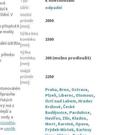
Typ
:
k obetonování
eré
Užití:
:
odpadní
ází k
štění. V
Vnitřní
průměr
2050
 přispívá k
[mm]
:
se mohly
Výška bez
komínku
1500
ální údržbu
[mm]
:
Výška
 příměsi
komínku
200 (možno prodloužit)
m
[mm]
:
Vnější
průměr
2250
[mm]
:
betonováním
Praha
,
Brno
,
Ostrava
,
řipravíte
Plzeň
,
Liberec
,
Olomouc
,
ářských
Ústí nad Labem
,
Hradec
terý má z
Králové
,
České
ejší a
Budějovice
,
Pardubice
,
í vody a
Havířov
,
Zlín
,
Kladno
,
onosného
.
Most
,
Karviná
,
Opava
,
lte
septik
Frýdek-Místek
,
Karlovy