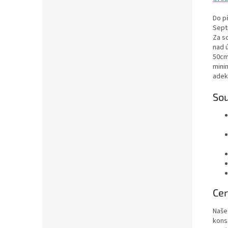
Do p
Sept
Za s
nad 
50cm
mini
adek
Sou
Cer
Naše
kons