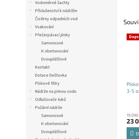
Vodoměrné šachty
Příslušenství k nádržím
Čistírny odpadních vod
Souvi
Vsakování
Přečerpávací jímky
Dopr
Samonosné
K obetonování
Dvouplášťové
Kontakt
Dotace Dešťovka
Pískové filtry
Písko
3-5 o
Nádrže na pitnou vodu
Odlučovače tuků
Požární nádrže
Samonosné
19 090
23 
K obetonování
Dvouplášťové
D