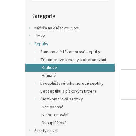
p
a
Přeskočit
n
Kategorie
kategorie
e
l
Nádrže na dešťovou vodu
Jímky
Septiky
Samonosné tříkomorové septiky
Tříkomorové septiky k obetonování
Kruhové
Hranaté
Dvouplášťové tříkomorové septiky
Set septiku s pískovým filtrem
Šestikomorové septiky
Samonosné
K obetonování
Dvouplášťové
Šachty na vrt