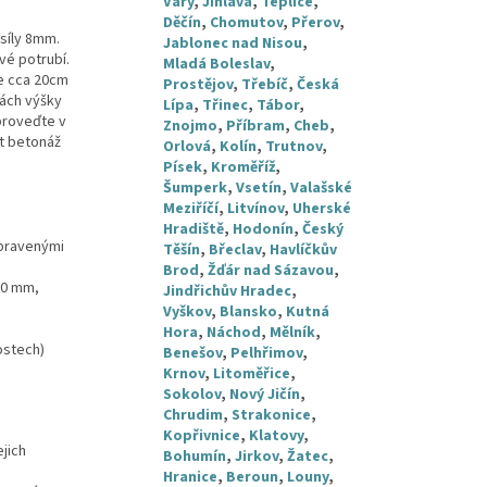
Vary
,
Jihlava
,
Teplice
,
Děčín
,
Chomutov
,
Přerov
,
síly 8mm.
Jablonec nad Nisou
,
vé potrubí.
Mladá Boleslav
,
e cca 20cm
Prostějov
,
Třebíč
,
Česká
vách výšky
Lípa
,
Třinec
,
Tábor
,
proveďte v
Znojmo
,
Příbram
,
Cheb
,
st betonáž
Orlová
,
Kolín
,
Trutnov
,
Písek
,
Kroměříž
,
Šumperk
,
Vsetín
,
Valašské
Meziříčí
,
Litvínov
,
Uherské
Hradiště
,
Hodonín
,
Český
upravenými
Těšín
,
Břeclav
,
Havlíčkův
Brod
,
Žďár nad Sázavou
,
00 mm,
Jindřichův Hradec
,
Vyškov
,
Blansko
,
Kutná
Hora
,
Náchod
,
Mělník
,
ostech)
Benešov
,
Pelhřimov
,
Krnov
,
Litoměřice
,
Sokolov
,
Nový Jičín
,
Chrudim
,
Strakonice
,
Kopřivnice
,
Klatovy
,
ejich
Bohumín
,
Jirkov
,
Žatec
,
Hranice
,
Beroun
,
Louny
,