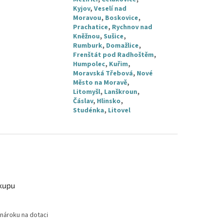
Kyjov
,
Veselí nad
Moravou
,
Boskovice
,
Prachatice
,
Rychnov nad
Kněžnou
,
Sušice
,
Rumburk
,
Domažlice
,
Frenštát pod Radhoštěm
,
Humpolec
,
Kuřim
,
Moravská Třebová
,
Nové
Město na Moravě
,
Litomyšl
,
Lanškroun
,
Čáslav
,
Hlinsko
,
Studénka
,
Litovel
kupu
nároku na dotaci