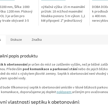
5
hvězdiček.
 3200 mm, Šířka: 1000
výtlačná výška: 15 m maximální
DOBA DODÁN
ška: 1200 mm. Pískový
průtok: 18 m3/hod maximální
k prodlouž
OOL 3 je určen pro
hloubka ponoru: 5 m výkon: 1,1
o 400 mm. 
y trvale obývané 3-5
kW připojení: 2" jednofázový
nerecyklo
mi Český výrobek!
motor 50 Hz kabel 10 m
polypropyl
hmotnost 24 kg
případě že 
revizní...
s
Diskuze
Značka
ailní popis produktu
ik k obetonování
je určen do míst se zatížením vyšším, než je běžné zatíž
nou. Především
pod komunikace a parkovací stání
nebo do jejich blízko
adně do míst s výskytem jílovité zeminy. Septik k obetonování není vhodný 
ytem spodní vody.
d bude tříkomorový septik k obetonování umístěn v těsné blízkosti parkova
 komunikace, doporučujeme jej doplnit
poklopem
určeným pro uvažovanou 
vní vlastnosti septiku k obetonování: