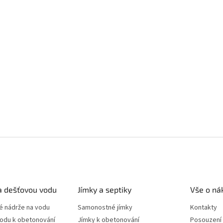
a dešťovou vodu
Jímky a septiky
Vše o ná
 nádrže na vodu
Samonostné jímky
Kontakty
vodu k obetonování
Jímky k obetonování
Posouzení 