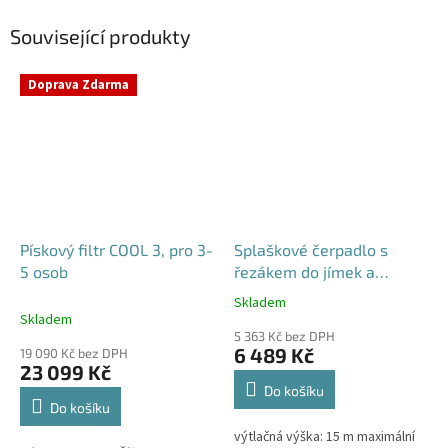
Související produkty
Doprava Zdarma
Pískový filtr COOL 3, pro 3-
Splaškové čerpadlo s
5 osob
řezákem do jímek a
septiků - Blue Line PQD 7-
Skladem
Průměrné
12-1.1QGF, 230V,
Skladem
hodnocení
5 363 Kč bez DPH
produktu
6 489 Kč
19 090 Kč bez DPH
je
23 099 Kč
5,0
Do košíku
z
Do košíku
5
výtlačná výška: 15 m maximální
hvězdiček.