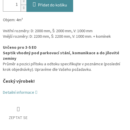
Přidat do košíku
Objem: 4m³
Vnitřní rozměry: D: 2000 mm, Š: 2000 mm, V: 1000 mm
Vnější rozměry: D: 2200 mm, Š: 2200 mm, V: 1000 mm. + komínek
Určeno pro 3-5 EO
Septik vhodný pod parkovací stání, komunikace a do jílovité
zeminy
Průměr a pozici přítoku a odtoku specifikujte v poznámce (poslední
krok objednávky). Upravíme dle Vašeho požadavku.
Český výrobek!
Detailní informace
ZEPTAT SE