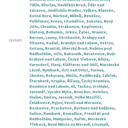
Těšín
,
Břeclav
,
Havlíčkův Brod
,
Žďár nad
Sázavou
,
Jindřichův Hradec
,
Vyškov
,
Blansko
,
Kutná Hora
,
Náchod
,
Mělník
,
Benešov
,
Pelhřimov
,
Krnov
,
Litoměřice
,
Sokolov
,
Nový
Jičín
,
Chrudim
,
Strakonice
,
Kopřivnice
,
Klatovy
,
Bohumín
,
Jirkov
,
Žatec
,
Hranice
,
Beroun
,
Louny
,
Otrokovice
,
Kralupy nad
záznam
:
Vltavou
,
Kadaň
,
Brandýs nad Labem
,
Ostrov
,
Svitavy
,
Bruntál
,
Uherský Brod
,
Rožnov pod
Radhoštěm
,
Jičín
,
Rakovník
,
Neratovice
,
Dvůr
Králové nad Labem
,
Česká Třebová
,
Bílina
,
Varnsdorf
,
Slaný
,
Klášterec nad Ohří
,
Mariánské
Lázně
,
Nymburk
,
Ústí nad Orlicí
,
Turnov
,
Chodov
,
Rokycany
,
Hlučín
,
Poděbrady
,
Zábřeh
,
Šternberk
,
Krupka
,
Říčany
,
Český Krumlov
,
Roudnice nad Labem
,
Aš
,
Tachov
,
Vrchlabí
,
Jaroměř
,
Vysoké Mýto
,
Nový Bor
,
Holešov
,
Vlašim
,
Uničov
,
Jeseník
,
Velké Meziříčí
,
Čelákovice
,
Kyjov
,
Veselí nad Moravou
,
Boskovice
,
Prachatice
,
Rychnov nad Kněžnou
,
Sušice
,
Rumburk
,
Domažlice
,
Frenštát pod
Radhoštěm
,
Humpolec
,
Kuřim
,
Moravská
Třebová
,
Nové Město na Moravě
,
Litomyšl
,