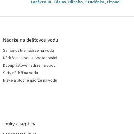
Lanškroun
,
Čáslav
,
Hlinsko
,
Studénka
,
Litovel
Z
á
p
a
Nádrže na dešťovou vodu
t
Samonostné nádrže na vodu
í
Nádrže na vodu k obetonování
Dvouplášťové nádrže na vodu
Sety nádrží na vodu
Nízké a ploché nádrže na vodu
Jímky a septiky