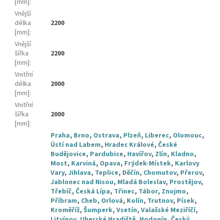
[mm]
:
Vnější
délka
2200
[mm]
:
Vnější
šířka
2200
[mm]
:
Vnitřní
délka
2000
[mm]
:
Vnitřní
šířka
2000
[mm]
:
Praha
,
Brno
,
Ostrava
,
Plzeň
,
Liberec
,
Olomouc
,
Ústí nad Labem
,
Hradec Králové
,
České
Budějovice
,
Pardubice
,
Havířov
,
Zlín
,
Kladno
,
Most
,
Karviná
,
Opava
,
Frýdek-Místek
,
Karlovy
Vary
,
Jihlava
,
Teplice
,
Děčín
,
Chomutov
,
Přerov
,
Jablonec nad Nisou
,
Mladá Boleslav
,
Prostějov
,
Třebíč
,
Česká Lípa
,
Třinec
,
Tábor
,
Znojmo
,
Příbram
,
Cheb
,
Orlová
,
Kolín
,
Trutnov
,
Písek
,
Kroměříž
,
Šumperk
,
Vsetín
,
Valašské Meziříčí
,
Litvínov
,
Uherské Hradiště
,
Hodonín
,
Český