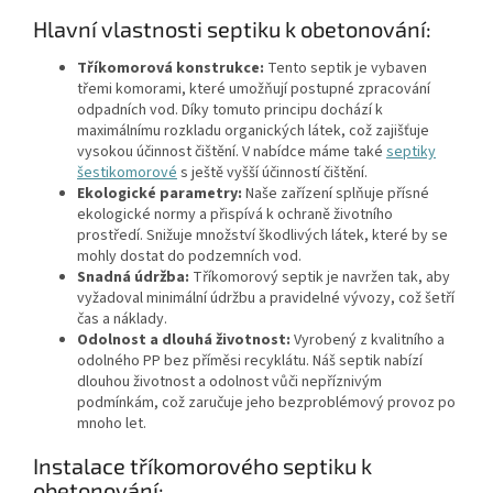
Hlavní vlastnosti septiku k obetonování:
Tříkomorová konstrukce:
Tento septik je vybaven
třemi komorami, které umožňují postupné zpracování
odpadních vod. Díky tomuto principu dochází k
maximálnímu rozkladu organických látek, což zajišťuje
vysokou účinnost čištění. V nabídce máme také
septiky
šestikomorové
s ještě vyšší účinností čištění.
Ekologické parametry:
Naše zařízení splňuje přísné
ekologické normy a přispívá k ochraně životního
prostředí. Snižuje množství škodlivých látek, které by se
mohly dostat do podzemních vod.
Snadná údržba:
Tříkomorový septik je navržen tak, aby
vyžadoval minimální údržbu a pravidelné vývozy, což šetří
čas a náklady.
Odolnost a dlouhá životnost:
Vyrobený z kvalitního a
odolného PP bez příměsi recyklátu. Náš septik nabízí
dlouhou životnost a odolnost vůči nepříznivým
podmínkám, což zaručuje jeho bezproblémový provoz po
mnoho let.
Instalace tříkomorového septiku k
obetonování: