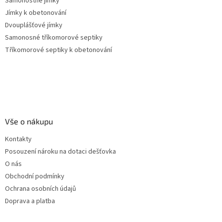
Samonostné jímky
Jímky k obetonování
Dvouplášťové jímky
Samonosné tříkomorové septiky
Tříkomorové septiky k obetonování
Vše o nákupu
Kontakty
Posouzení nároku na dotaci dešťovka
O nás
Obchodní podmínky
Ochrana osobních údajů
Doprava a platba