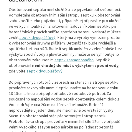
Obetonování septiku není složité a lze jej zvládnout svépomocí.
Kompletním obetonováním stěn i stropu septiku k obetonování
zabezpečíte jeho pojízdnost, případně jej připravíte pro uložení
ve velkých hloubkách. Zhotovením šalování kolem septiku při
betonářských pracích snížíte spotřebu betonu. Variantě můžete
zvolit
septik dvouplášťový
, který má z výroby vymezen prostor
k vybetonování druhým plášťěm. Betonáž tak bude rychlejší a
spotřeba betonu nižší. Bude-li septik umístěn v zelené ploše bez
výskytu spodní vody a jílovité zeminy, můžete se vyhnout jeho
obetonování zakoupením
septiku samonosného
. Septik k
obetonování
není vhodný do míst s výskytem spodní vody
,
zde volte
septik dvouplášťový
.
Do připravených otvorů v žebrech na stěnách a stropě septiku
provlečte roxory síly 8mm. Septik usaďte na betonovou desku
10-15cm silnou a připojte přítokové i odtokové potrubí. Za
současného napouštění vodou septik obetonujte kolem dokola.
Vodu udržujte cca 20cm nad úrovní betonáže. Betonáž
neprovádějte v jeden den, ale maximálně po vrstvách výšky
50cm. Po obetonování stěn přebetonujte i strop septiku.
Přebetonávku stropu proveďte v minimální síle 12cm, v případě
velmi vysokého zásypu nebo nároku na pojízdnost betonáž