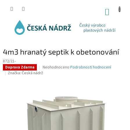
Přejít
na
NÁKUP
obsah
KOŠÍK
4m3 hranatý septik k obetonování
872/21-
Průměrné
Neohodnoceno
Podrobnosti hodnocení
Doprava Zdarma
hodnocení
Značka:
Česká nádrž
produktu
je
0,0
z
5
hvězdiček.