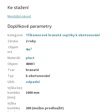
Ke stažení
Montážní návod
Doplňkové parametry
Kategorie
:
Tříkomorové hranaté septiky k obetonování
Záruka
:
2 roky
.Objem
4m³
m3
:
Materiál:
:
plast
Objem
:
4000 l
Tvar
:
hranaté
Typ
:
k obetonování
Užití:
:
odpadní
Výška bez
komínku
1000 mm
[mm]
:
Výška
komínku
200 (možno prodloužit)