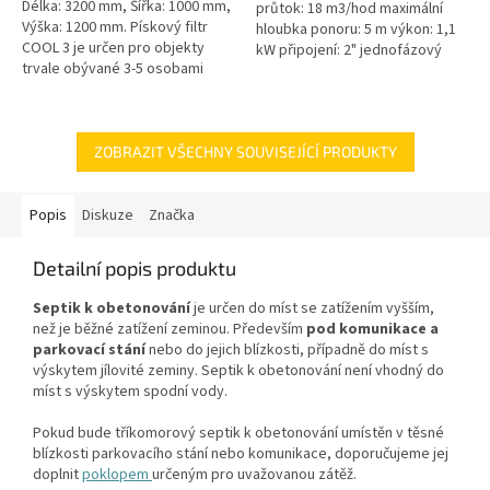
Délka: 3200 mm, Šířka: 1000 mm,
průtok: 18 m3/hod maximální
Výška: 1200 mm. Pískový filtr
hloubka ponoru: 5 m výkon: 1,1
COOL 3 je určen pro objekty
kW připojení: 2" jednofázový
trvale obývané 3-5 osobami
motor 50 Hz kabel 10 m
Český výrobek!
hmotnost 24 kg
ZOBRAZIT VŠECHNY SOUVISEJÍCÍ PRODUKTY
Popis
Diskuze
Značka
Detailní popis produktu
Septik k obetonování
je určen do míst se zatížením vyšším,
než je běžné zatížení zeminou. Především
pod komunikace a
parkovací stání
nebo do jejich blízkosti, případně do míst s
výskytem jílovité zeminy. Septik k obetonování není vhodný do
míst s výskytem spodní vody.
Pokud bude tříkomorový septik k obetonování umístěn v těsné
blízkosti parkovacího stání nebo komunikace, doporučujeme jej
doplnit
poklopem
určeným pro uvažovanou zátěž.