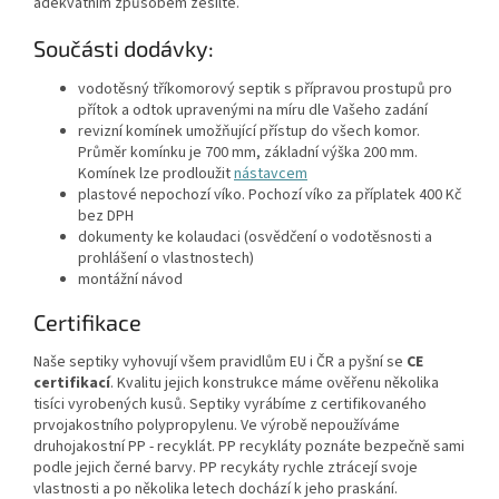
adekvátním způsobem zesilte.
Součásti dodávky:
vodotěsný tříkomorový septik s přípravou prostupů pro
přítok a odtok upravenými na míru dle Vašeho zadání
revizní komínek umožňující přístup do všech komor.
Průměr komínku je 700 mm, základní výška 200 mm.
Komínek lze prodloužit
nástavcem
plastové nepochozí víko. Pochozí víko za příplatek 400 Kč
bez DPH
dokumenty ke kolaudaci (osvědčení o vodotěsnosti a
prohlášení o vlastnostech)
montážní návod
Certifikace
Naše septiky vyhovují všem pravidlům EU i ČR a pyšní se
CE
certifikací
. Kvalitu jejich konstrukce máme ověřenu několika
tisíci vyrobených kusů. Septiky vyrábíme z certifikovaného
prvojakostního polypropylenu. Ve výrobě nepoužíváme
druhojakostní PP - recyklát. PP recykláty poznáte bezpečně sami
podle jejich černé barvy. PP recykáty rychle ztrácejí svoje
vlastnosti a po několika letech dochází k jeho praskání.