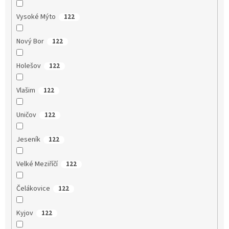
Vysoké Mýto
122
Nový Bor
122
Holešov
122
Vlašim
122
Uničov
122
Jeseník
122
Velké Meziříčí
122
Čelákovice
122
Kyjov
122