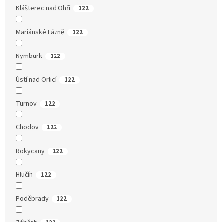
Klášterec nad Ohří
122
Mariánské Lázně
122
Nymburk
122
Ústí nad Orlicí
122
Turnov
122
Chodov
122
Rokycany
122
Hlučín
122
Poděbrady
122