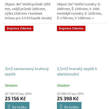
Objem: 4m³ Vnitřní průměr 1850
Objem: 3m³ Vnitřní rozměry: D:
mm, vnější průměr 2050 mm,
2000 mm, Š: 1500 mm, V: 1000
výška 1500 mm + komínek
mmVnější rozměry: D: 2200 mm,
Určeno pro 3-5 EOSeptik vhodný
Š: 1700 mm, V: 1000 mm. +
pod parkovací stání,
komínek Určeno pro 2-4
komunikace a do jílovité
EOSeptik vhodný pod parkovací
Doprava Zdarma
Doprava Zdarma
zeminyPrůměr...
stání,...
3m3 samonosný kruhový
3,5m3 hranatý septik k
septik
obetonování
Skladem
Skladem
20 790 Kč bez DPH
20 990 Kč bez DPH
25 156 Kč
25 398 Kč
Do košíku
Do košíku