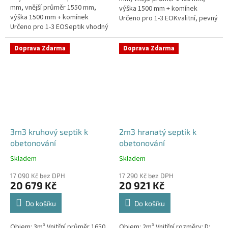
mm, vnější průměr 1550 mm,
výška 1500 mm + komínek
výška 1500 mm + komínek
Určeno pro 1-3 EOKvalitní, pevný
Určeno pro 1-3 EOSeptik vhodný
septik bez potřeby
pod parkovací stání,
obetonováníPrůměr a pozici
komunikace a do jílovité
přítoku a odtoku...
Doprava Zdarma
Doprava Zdarma
zeminyPrůměr...
3m3 kruhový septik k
2m3 hranatý septik k
obetonování
obetonování
Skladem
Skladem
Průměrné
Průměrné
hodnocení
hodnocení
17 090 Kč bez DPH
17 290 Kč bez DPH
produktu
produktu
20 679 Kč
20 921 Kč
je
je
5,0
4,8
Do košíku
Do košíku
z
z
5
5
Objem: 3m³ Vnitřní průměr 1650
Objem: 2m³ Vnitřní rozměry: D:
hvězdiček.
hvězdiček.