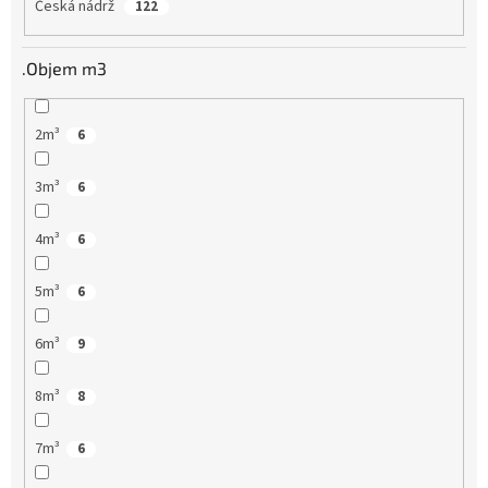
Česká nádrž
122
.Objem m3
2m³
6
3m³
6
4m³
6
5m³
6
6m³
9
8m³
8
7m³
6