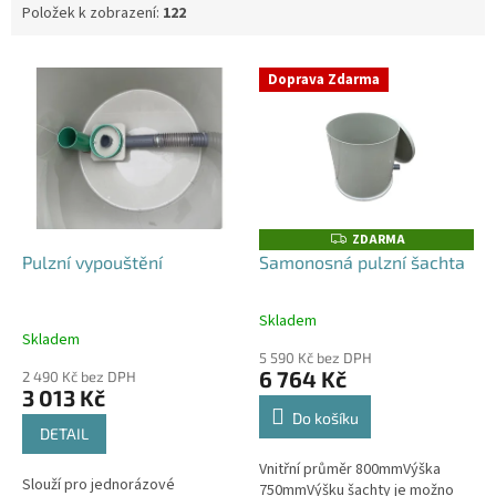
Položek k zobrazení:
122
V
Doprava Zdarma
ý
p
i
s
p
r
o
ZDARMA
Z
D
d
Pulzní vypouštění
Samonosná pulzní šachta
A
u
R
M
k
A
Skladem
Průměrné
t
Skladem
hodnocení
ů
5 590 Kč bez DPH
produktu
6 764 Kč
2 490 Kč bez DPH
je
3 013 Kč
4,0
Do košíku
z
DETAIL
5
Vnitřní průměr 800mmVýška
hvězdiček.
Slouží pro jednorázové
750mmVýšku šachty je možno