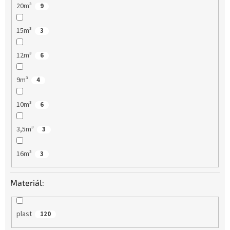
20m³
9
15m³
3
12m³
6
9m³
4
10m³
6
3,5m³
3
16m³
3
Materiál:
plast
120