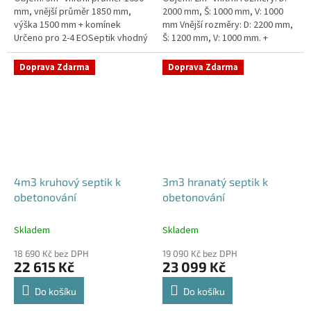
mm, vnější průměr 1850 mm,
2000 mm, Š: 1000 mm, V: 1000
výška 1500 mm + komínek
mm Vnější rozměry: D: 2200 mm,
Určeno pro 2-4 EOSeptik vhodný
Š: 1200 mm, V: 1000 mm. +
pod parkovací stání,
komínek Určeno pro 1-3
komunikace a do jílovité...
EOSeptik vhodný pod
Doprava Zdarma
Doprava Zdarma
parkovací...
4m3 kruhový septik k
3m3 hranatý septik k
obetonování
obetonování
Skladem
Skladem
18 690 Kč bez DPH
19 090 Kč bez DPH
22 615 Kč
23 099 Kč
Do košíku
Do košíku