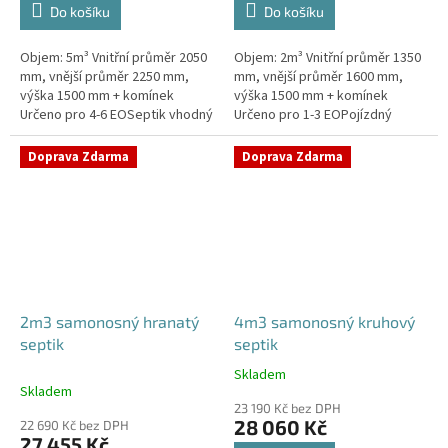
Do košíku
Do košíku
Objem: 5m³ Vnitřní průměr 2050
Objem: 2m³ Vnitřní průměr 1350
mm, vnější průměr 2250 mm,
mm, vnější průměr 1600 mm,
výška 1500 mm + komínek
výška 1500 mm + komínek
Určeno pro 4-6 EOSeptik vhodný
Určeno pro 1-3 EOPojízdný
pod parkovací stání,
septik vhodný do míst s
komunikace a do jílovité
vysokou hladinou spodní
Doprava Zdarma
Doprava Zdarma
zeminyPrůměr...
vodyPrůměr a pozici...
2m3 samonosný hranatý
4m3 samonosný kruhový
septik
septik
Skladem
Průměrné
Skladem
hodnocení
23 190 Kč bez DPH
produktu
28 060 Kč
22 690 Kč bez DPH
je
27 455 Kč