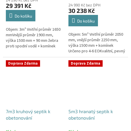
produktu
29 391 Kč
24 990 Kč bez DPH
je
30 238 Kč
4,4
Do košíku
z
Do košíku
5
Objem: 3m³ Vnitřní průměr 1650
hvězdiček.
Objem: 5m³ Vnitřní průměr 2050
mmVnější průměr 1900 mm,
mm, vnější průměr 2250 mm,
výška 1500 mm + 90 mm žebra
výška 1500 mm + komínek
proti spodní vodě + komínek
Určeno pro 4-6 EOKvalitní, pevný
Určeno pro 2-4 EOPojízdný
septik bez potřeby
septik vhodný do míst s
obetonováníPrůměr a pozici
vysokou...
Doprava Zdarma
Doprava Zdarma
přítoku a odtoku...
7m3 kruhový septik k
5m3 hranatý septik k
obetonování
obetonování