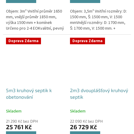
Objem: 3m³ Vnitřní průměr 1650
Objem: 3,5m³ Vnitřní rozměry: D:
mm, vnější průměr 1850 mm,
1500 mm, Š: 1500 mm, V: 1500
výška 1500 mm + komínek
mmVnější rozměry: D: 1700 mm,
Určeno pro 2-4 EOKvalitní, pevný
Š: 1700 mm, V: 1500 mm. +
septik bez potřeby
komínek Určeno pro 2-4
obetonováníPrůměr a pozici
EOSeptik vhodný pod parkovací
Doprava Zdarma
Doprava Zdarma
přítoku a...
stání,...
5m3 kruhový septik k
2m3 dvouplášťový kruhový
obetonování
septik
Skladem
Skladem
21 290 Kč bez DPH
22 090 Kč bez DPH
25 761 Kč
26 729 Kč