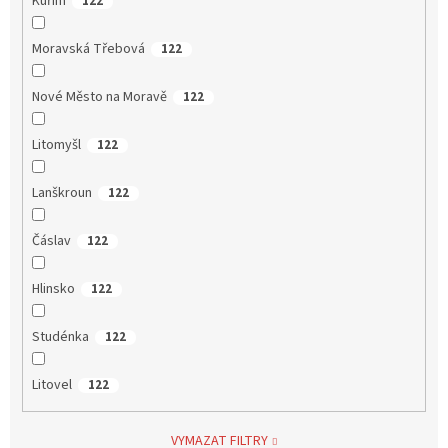
Kuřim
122
Moravská Třebová
122
Nové Město na Moravě
122
Litomyšl
122
Lanškroun
122
Čáslav
122
Hlinsko
122
Studénka
122
Litovel
122
VYMAZAT FILTRY