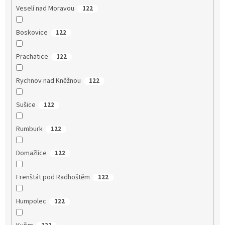
Veselí nad Moravou
122
Boskovice
122
Prachatice
122
Rychnov nad Kněžnou
122
Sušice
122
Rumburk
122
Domažlice
122
Frenštát pod Radhoštěm
122
Humpolec
122