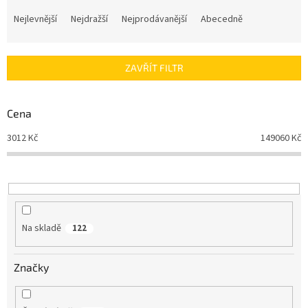
Ř
a
Nejlevnější
Nejdražší
Nejprodávanější
Abecedně
z
e
n
ZAVŘÍT FILTR
í
p
r
Cena
o
d
3012
Kč
149060
Kč
u
k
t
ů
Na skladě
122
Značky