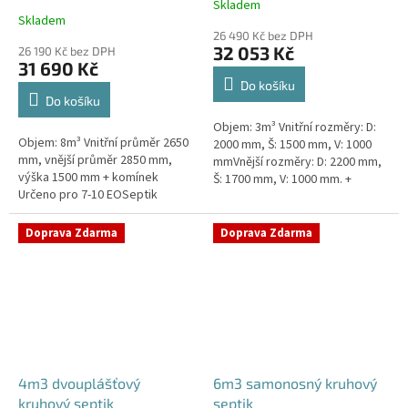
Skladem
Průměrné
Skladem
hodnocení
26 490 Kč bez DPH
produktu
32 053 Kč
26 190 Kč bez DPH
je
31 690 Kč
4,3
Do košíku
z
Do košíku
5
Objem: 3m³ Vnitřní rozměry: D:
hvězdiček.
Objem: 8m³ Vnitřní průměr 2650
2000 mm, Š: 1500 mm, V: 1000
mm, vnější průměr 2850 mm,
mmVnější rozměry: D: 2200 mm,
výška 1500 mm + komínek
Š: 1700 mm, V: 1000 mm. +
Určeno pro 7-10 EOSeptik
komínek Určeno pro 2-4
vhodný pod parkovací stání,
EOKvalitní, pevný septik bez
komunikace a do jílovité...
potřeby...
Doprava Zdarma
Doprava Zdarma
4m3 dvouplášťový
6m3 samonosný kruhový
kruhový septik
septik