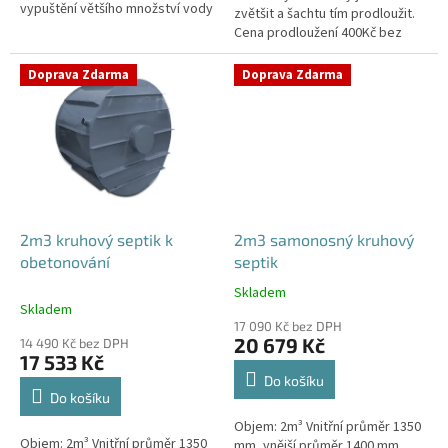
vypuštění většího množství vody
zvětšit a šachtu tím prodloužit.
Cena prodloužení 400Kč bez
DPH/10cm.V případě potřeby
prodloužení šachty napište
Doprava Zdarma
Doprava Zdarma
svůj...
2m3 kruhový septik k
2m3 samonosný kruhový
obetonování
septik
Skladem
Průměrné
Skladem
hodnocení
17 090 Kč bez DPH
produktu
20 679 Kč
14 490 Kč bez DPH
je
17 533 Kč
4,6
Do košíku
z
Do košíku
5
Objem: 2m³ Vnitřní průměr 1350
hvězdiček.
Objem: 2m³ Vnitřní průměr 1350
mm, vnější průměr 1400 mm,