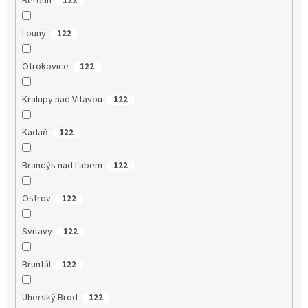
Beroun
122
Louny
122
Otrokovice
122
Kralupy nad Vltavou
122
Kadaň
122
Brandýs nad Labem
122
Ostrov
122
Svitavy
122
Bruntál
122
Uherský Brod
122