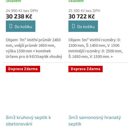
Skladem
Skladem
24 990 Kč bez DPH
25 390 Kč bez DPH
30 238 Kč
30 722 Kč
Do košíku
Do košíku
Objem: 7m³ Vnitřní průměr 2450
Objem: 5m³ Vnitřní rozměry: D:
mm, vnější průměr 2650 mm,
2300 mm, Š: 1450 mm, V: 1500
výška 1500 mm + komínek
mmVnější rozměry: D: 2500 mm,
Určeno pro 6-9 EOSeptik vhodný
Š: 1650 mm, V: 1500 mm. +
pod parkovací stání,
komínek Určeno pro 4-6
komunikace a do jílovité
EOSeptik vhodný pod parkovací
Doprava Zdarma
Doprava Zdarma
zeminyPrůměr...
stání,...
8m3 kruhový septik k
3m3 samonosný hranatý
obetonování
septik