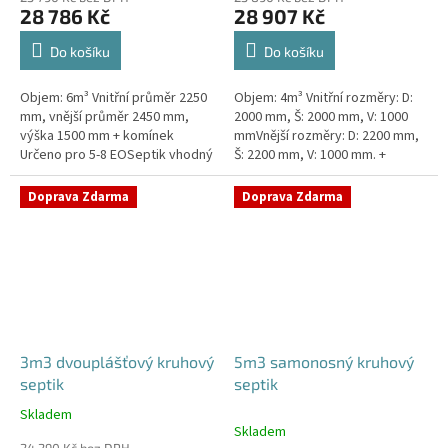
28 786 Kč
28 907 Kč
Do košíku
Do košíku
Objem: 6m³ Vnitřní průměr 2250
Objem: 4m³ Vnitřní rozměry: D:
mm, vnější průměr 2450 mm,
2000 mm, Š: 2000 mm, V: 1000
výška 1500 mm + komínek
mmVnější rozměry: D: 2200 mm,
Určeno pro 5-8 EOSeptik vhodný
Š: 2200 mm, V: 1000 mm. +
pod parkovací stání,
komínek Určeno pro 3-5
komunikace a do jílovité
EOSeptik vhodný pod parkovací
Doprava Zdarma
Doprava Zdarma
zeminyPrůměr...
stání,...
3m3 dvouplášťový kruhový
5m3 samonosný kruhový
septik
septik
Skladem
Průměrné
Skladem
hodnocení
24 290 Kč bez DPH