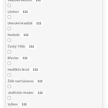
Valašské Meziříčí
122
Litvínov
122
Uherské Hradiště
122
Hodonín
122
Český Těšín
122
Břeclav
122
Havlíčkův Brod
122
Žďár nad Sázavou
122
Jindřichův Hradec
122
Vyškov
122