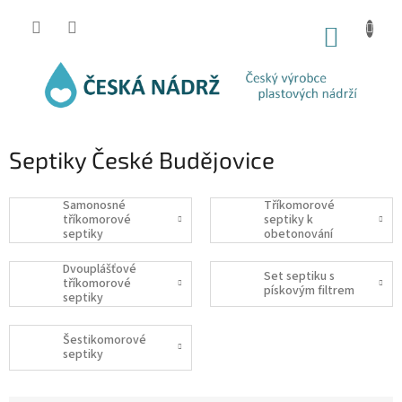
Přejít
na
NÁKUP
obsah
KOŠÍK
Septiky České Budějovice
Samonosné
Tříkomorové
tříkomorové
septiky k
septiky
obetonování
Dvouplášťové
Set septiku s
tříkomorové
pískovým filtrem
septiky
Šestikomorové
septiky