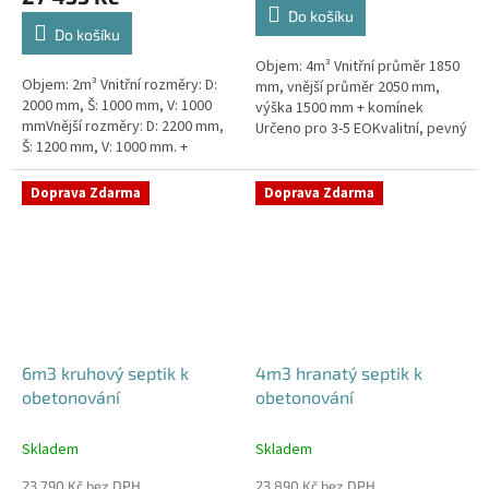
4,3
Do košíku
z
Do košíku
5
Objem: 4m³ Vnitřní průměr 1850
hvězdiček.
Objem: 2m³ Vnitřní rozměry: D:
mm, vnější průměr 2050 mm,
2000 mm, Š: 1000 mm, V: 1000
výška 1500 mm + komínek
mmVnější rozměry: D: 2200 mm,
Určeno pro 3-5 EOKvalitní, pevný
Š: 1200 mm, V: 1000 mm. +
septik bez potřeby
komínek Určeno pro 1-3
obetonováníPrůměr a pozici
EOKvalitní, pevný septik bez
přítoku a odtoku...
Doprava Zdarma
Doprava Zdarma
potřeby...
6m3 kruhový septik k
4m3 hranatý septik k
obetonování
obetonování
Skladem
Skladem
23 790 Kč bez DPH
23 890 Kč bez DPH