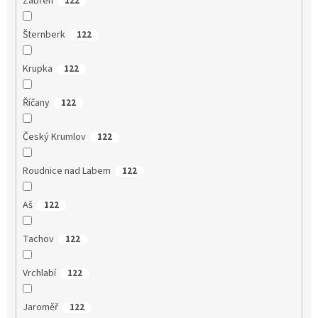
Zábřeh
122
Šternberk
122
Krupka
122
Říčany
122
Český Krumlov
122
Roudnice nad Labem
122
Aš
122
Tachov
122
Vrchlabí
122
Jaroměř
122