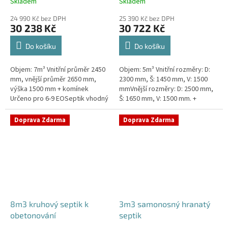
Skladem
Skladem
24 990 Kč bez DPH
25 390 Kč bez DPH
30 238 Kč
30 722 Kč
Do košíku
Do košíku
Objem: 7m³ Vnitřní průměr 2450
Objem: 5m³ Vnitřní rozměry: D:
mm, vnější průměr 2650 mm,
2300 mm, Š: 1450 mm, V: 1500
výška 1500 mm + komínek
mmVnější rozměry: D: 2500 mm,
Určeno pro 6-9 EOSeptik vhodný
Š: 1650 mm, V: 1500 mm. +
pod parkovací stání,
komínek Určeno pro 4-6
komunikace a do jílovité
EOSeptik vhodný pod parkovací
Doprava Zdarma
Doprava Zdarma
zeminyPrůměr...
stání,...
8m3 kruhový septik k
3m3 samonosný hranatý
obetonování
septik