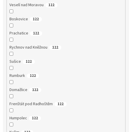
Veselí nad Moravou
122
Boskovice
122
Prachatice
122
Rychnov nad Kněžnou
122
Sušice
122
Rumburk
122
Domažlice
122
Frenštát pod Radhoštěm
122
Humpolec
122