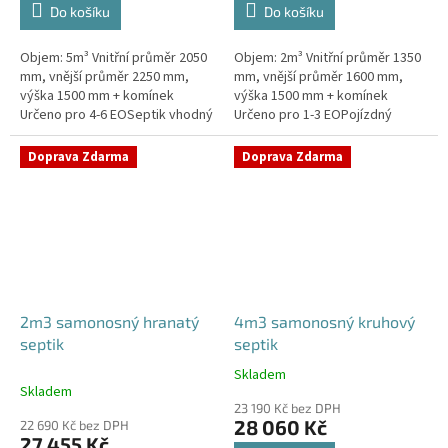
Do košíku
Do košíku
Objem: 5m³ Vnitřní průměr 2050
Objem: 2m³ Vnitřní průměr 1350
mm, vnější průměr 2250 mm,
mm, vnější průměr 1600 mm,
výška 1500 mm + komínek
výška 1500 mm + komínek
Určeno pro 4-6 EOSeptik vhodný
Určeno pro 1-3 EOPojízdný
pod parkovací stání,
septik vhodný do míst s
komunikace a do jílovité
vysokou hladinou spodní
Doprava Zdarma
Doprava Zdarma
zeminyPrůměr...
vodyPrůměr a pozici...
2m3 samonosný hranatý
4m3 samonosný kruhový
septik
septik
Skladem
Průměrné
Skladem
hodnocení
23 190 Kč bez DPH
produktu
28 060 Kč
22 690 Kč bez DPH
je
27 455 Kč