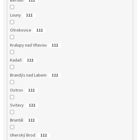
Beroun
122
Louny
122
Otrokovice
122
Kralupy nad Vltavou
122
Kadaň
122
Brandýs nad Labem
122
Ostrov
122
Svitavy
122
Bruntál
122
Uherský Brod
122