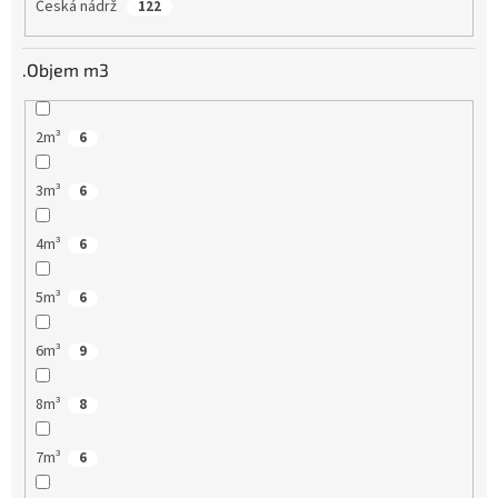
Česká nádrž
122
.Objem m3
2m³
6
3m³
6
4m³
6
5m³
6
6m³
9
8m³
8
7m³
6