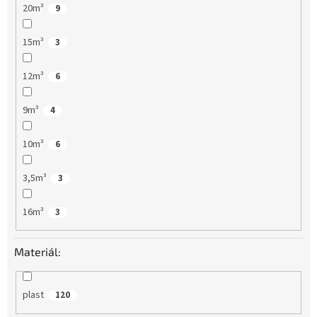
20m³
9
15m³
3
12m³
6
9m³
4
10m³
6
3,5m³
3
16m³
3
Materiál:
plast
120