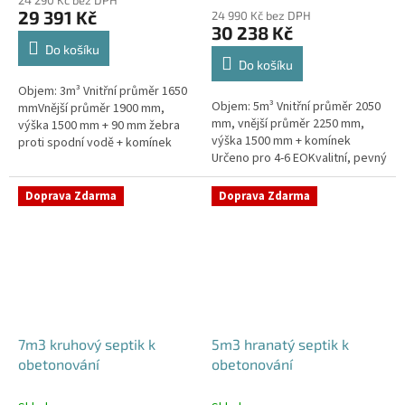
produktu
29 391 Kč
24 990 Kč bez DPH
je
30 238 Kč
4,4
Do košíku
z
Do košíku
5
Objem: 3m³ Vnitřní průměr 1650
hvězdiček.
Objem: 5m³ Vnitřní průměr 2050
mmVnější průměr 1900 mm,
mm, vnější průměr 2250 mm,
výška 1500 mm + 90 mm žebra
výška 1500 mm + komínek
proti spodní vodě + komínek
Určeno pro 4-6 EOKvalitní, pevný
Určeno pro 2-4 EOPojízdný
septik bez potřeby
septik vhodný do míst s
obetonováníPrůměr a pozici
vysokou...
Doprava Zdarma
Doprava Zdarma
přítoku a odtoku...
7m3 kruhový septik k
5m3 hranatý septik k
obetonování
obetonování