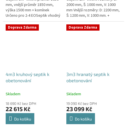
mm, vnější průměr 1850 mm,
2000 mm, Š: 1000 mm, V: 1000
výška 1500 mm + komínek
mm Vnější rozměry: D: 2200 mm,
Určeno pro 2-4 EOSeptik vhodný
Š: 1200 mm, V: 1000 mm. +
pod parkovací stání,
komínek Určeno pro 1-3
komunikace a do jílovité...
EOSeptik vhodný pod
Doprava Zdarma
Doprava Zdarma
parkovací...
4m3 kruhový septik k
3m3 hranatý septik k
obetonování
obetonování
Skladem
Skladem
18 690 Kč bez DPH
19 090 Kč bez DPH
22 615 Kč
23 099 Kč
Do košíku
Do košíku