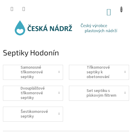
Přejít
na
NÁKUP
obsah
KOŠÍK
Septiky Hodonín
Samonosné
Tříkomorové
tříkomorové
septiky k
septiky
obetonování
Dvouplášťové
Set septiku s
tříkomorové
pískovým filtrem
septiky
Šestikomorové
septiky