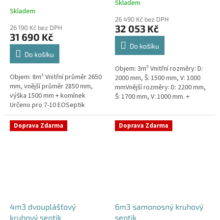
Skladem
Průměrné
Skladem
hodnocení
26 490 Kč bez DPH
produktu
32 053 Kč
26 190 Kč bez DPH
je
31 690 Kč
4,3
Do košíku
z
Do košíku
5
Objem: 3m³ Vnitřní rozměry: D:
hvězdiček.
Objem: 8m³ Vnitřní průměr 2650
2000 mm, Š: 1500 mm, V: 1000
mm, vnější průměr 2850 mm,
mmVnější rozměry: D: 2200 mm,
výška 1500 mm + komínek
Š: 1700 mm, V: 1000 mm. +
Určeno pro 7-10 EOSeptik
komínek Určeno pro 2-4
vhodný pod parkovací stání,
EOKvalitní, pevný septik bez
komunikace a do jílovité...
potřeby...
Doprava Zdarma
Doprava Zdarma
4m3 dvouplášťový
6m3 samonosný kruhový
kruhový septik
septik