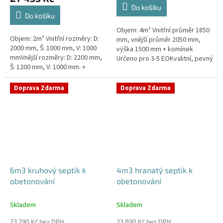
4,3
Do košíku
z
Do košíku
5
Objem: 4m³ Vnitřní průměr 1850
hvězdiček.
Objem: 2m³ Vnitřní rozměry: D:
mm, vnější průměr 2050 mm,
2000 mm, Š: 1000 mm, V: 1000
výška 1500 mm + komínek
mmVnější rozměry: D: 2200 mm,
Určeno pro 3-5 EOKvalitní, pevný
Š: 1200 mm, V: 1000 mm. +
septik bez potřeby
komínek Určeno pro 1-3
obetonováníPrůměr a pozici
EOKvalitní, pevný septik bez
přítoku a odtoku...
Doprava Zdarma
Doprava Zdarma
potřeby...
6m3 kruhový septik k
4m3 hranatý septik k
obetonování
obetonování
Skladem
Skladem
23 790 Kč bez DPH
23 890 Kč bez DPH