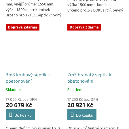
mm, vnější průměr 1550 mm,
výška 1500 mm + komínek
výška 1500 mm + komínek
Určeno pro 1-3 EOKvalitní, pevný
Určeno pro 1-3 EOSeptik vhodný
septik bez potřeby
pod parkovací stání,
obetonováníPrůměr a pozici
komunikace a do jílovité
přítoku a odtoku...
Doprava Zdarma
Doprava Zdarma
zeminyPrůměr...
3m3 kruhový septik k
2m3 hranatý septik k
obetonování
obetonování
Skladem
Skladem
Průměrné
Průměrné
hodnocení
hodnocení
17 090 Kč bez DPH
17 290 Kč bez DPH
produktu
produktu
20 679 Kč
20 921 Kč
je
je
5,0
4,8
Do košíku
Do košíku
z
z
5
5
Objem: 3m³ Vnitřní průměr 1650
Objem: 2m³ Vnitřní rozměry: D:
hvězdiček.
hvězdiček.