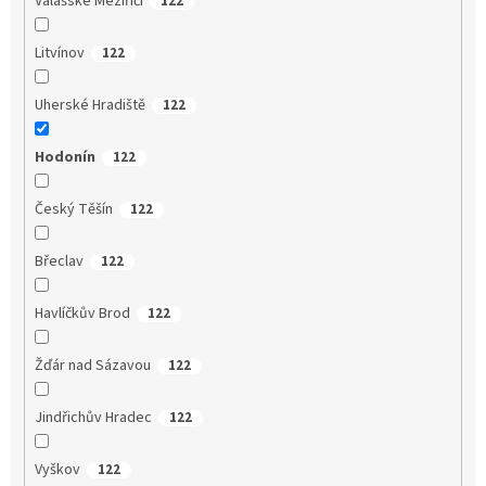
Valašské Meziříčí
122
Litvínov
122
Uherské Hradiště
122
Hodonín
122
Český Těšín
122
Břeclav
122
Havlíčkův Brod
122
Žďár nad Sázavou
122
Jindřichův Hradec
122
Vyškov
122