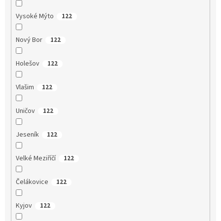
Vysoké Mýto
122
Nový Bor
122
Holešov
122
Vlašim
122
Uničov
122
Jeseník
122
Velké Meziříčí
122
Čelákovice
122
Kyjov
122