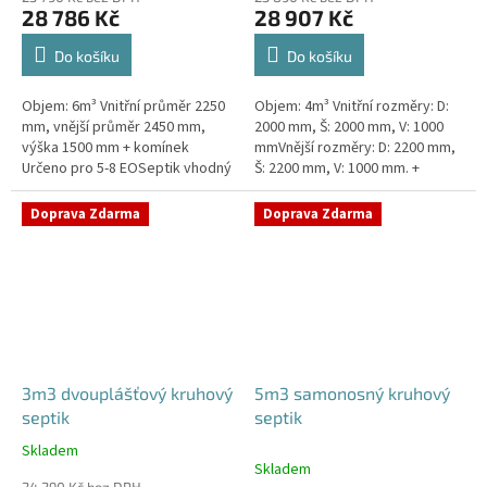
28 786 Kč
28 907 Kč
Do košíku
Do košíku
Objem: 6m³ Vnitřní průměr 2250
Objem: 4m³ Vnitřní rozměry: D:
mm, vnější průměr 2450 mm,
2000 mm, Š: 2000 mm, V: 1000
výška 1500 mm + komínek
mmVnější rozměry: D: 2200 mm,
Určeno pro 5-8 EOSeptik vhodný
Š: 2200 mm, V: 1000 mm. +
pod parkovací stání,
komínek Určeno pro 3-5
komunikace a do jílovité
EOSeptik vhodný pod parkovací
Doprava Zdarma
Doprava Zdarma
zeminyPrůměr...
stání,...
3m3 dvouplášťový kruhový
5m3 samonosný kruhový
septik
septik
Skladem
Průměrné
Skladem
hodnocení
24 290 Kč bez DPH