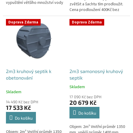
vypuštění většího množství vody
zvětšit a šachtu tím prodloužit.
Cena prodloužení 400Kč bez
DPH/10cm.V případě potřeby
prodloužení šachty napište
Doprava Zdarma
Doprava Zdarma
svůj...
2m3 kruhový septik k
2m3 samonosný kruhový
obetonování
septik
Skladem
Průměrné
Skladem
hodnocení
17 090 Kč bez DPH
produktu
20 679 Kč
14 490 Kč bez DPH
je
17 533 Kč
4,6
Do košíku
z
Do košíku
5
Objem: 2m³ Vnitřní průměr 1350
hvězdiček.
Objem: 2m³ Vnitřní průměr 1350
mm, vnější průměr 1400 mm,