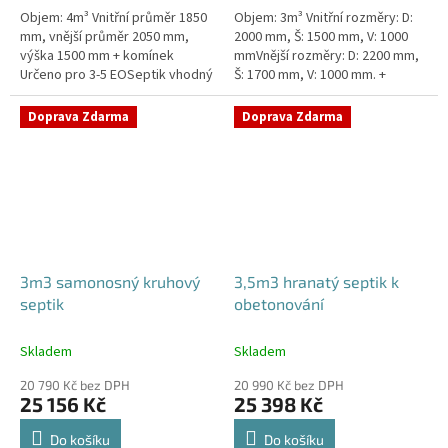
Objem: 4m³ Vnitřní průměr 1850
Objem: 3m³ Vnitřní rozměry: D:
mm, vnější průměr 2050 mm,
2000 mm, Š: 1500 mm, V: 1000
výška 1500 mm + komínek
mmVnější rozměry: D: 2200 mm,
Určeno pro 3-5 EOSeptik vhodný
Š: 1700 mm, V: 1000 mm. +
pod parkovací stání,
komínek Určeno pro 2-4
komunikace a do jílovité
EOSeptik vhodný pod parkovací
Doprava Zdarma
Doprava Zdarma
zeminyPrůměr...
stání,...
3m3 samonosný kruhový
3,5m3 hranatý septik k
septik
obetonování
Skladem
Skladem
20 790 Kč bez DPH
20 990 Kč bez DPH
25 156 Kč
25 398 Kč
Do košíku
Do košíku