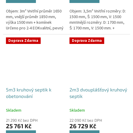
Objem: 3m³ Vnitřní průměr 1650
Objem: 3,5m³ Vnitřní rozměry: D:
mm, vnější průměr 1850 mm,
1500 mm, Š: 1500 mm, V: 1500
výška 1500 mm + komínek
mmVnější rozměry: D: 1700 mm,
Určeno pro 2-4 EOKvalitní, pevný
Š: 1700 mm, V: 1500 mm. +
septik bez potřeby
komínek Určeno pro 2-4
obetonováníPrůměr a pozici
EOSeptik vhodný pod parkovací
Doprava Zdarma
Doprava Zdarma
přítoku a...
stání,...
5m3 kruhový septik k
2m3 dvouplášťový kruhový
obetonování
septik
Skladem
Skladem
21 290 Kč bez DPH
22 090 Kč bez DPH
25 761 Kč
26 729 Kč