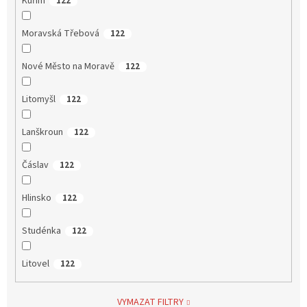
Kuřim
122
Moravská Třebová
122
Nové Město na Moravě
122
Litomyšl
122
Lanškroun
122
Čáslav
122
Hlinsko
122
Studénka
122
Litovel
122
VYMAZAT FILTRY