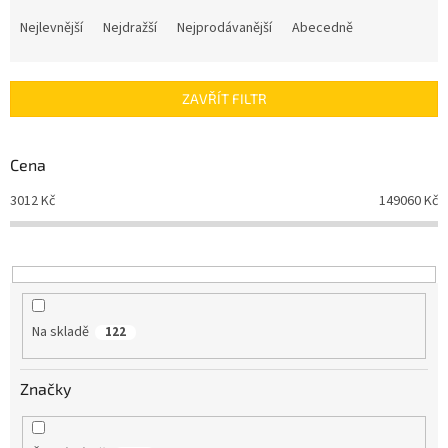
Ř
a
Nejlevnější
Nejdražší
Nejprodávanější
Abecedně
z
e
n
ZAVŘÍT FILTR
í
p
r
Cena
o
d
3012
Kč
149060
Kč
u
k
t
ů
Na skladě
122
Značky