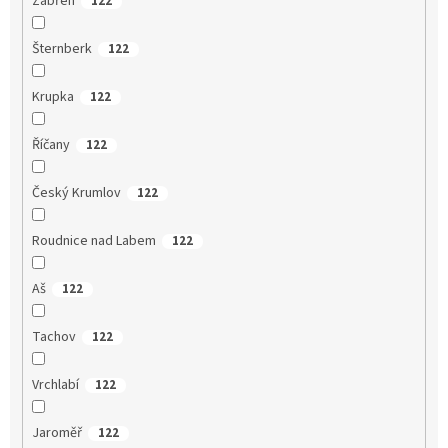
Zábřeh
122
Šternberk
122
Krupka
122
Říčany
122
Český Krumlov
122
Roudnice nad Labem
122
Aš
122
Tachov
122
Vrchlabí
122
Jaroměř
122