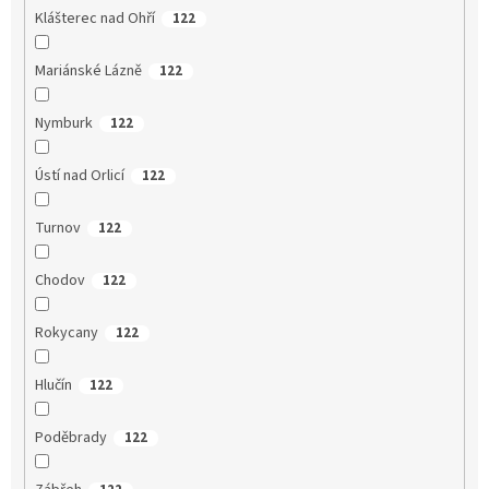
Klášterec nad Ohří
122
Mariánské Lázně
122
Nymburk
122
Ústí nad Orlicí
122
Turnov
122
Chodov
122
Rokycany
122
Hlučín
122
Poděbrady
122