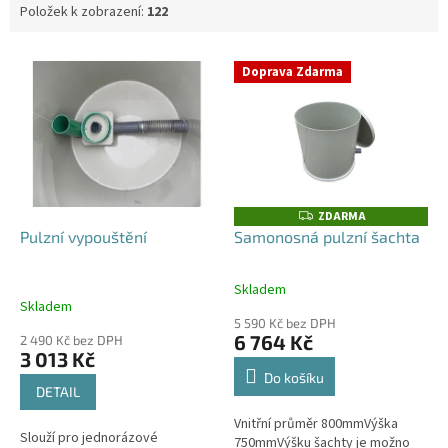
Položek k zobrazení:
122
V
Doprava Zdarma
ý
p
i
s
p
r
o
ZDARMA
Z
D
d
Pulzní vypouštění
Samonosná pulzní šachta
A
u
R
M
k
A
Skladem
Průměrné
t
Skladem
hodnocení
ů
5 590 Kč bez DPH
produktu
6 764 Kč
2 490 Kč bez DPH
je
3 013 Kč
4,0
Do košíku
z
DETAIL
5
Vnitřní průměr 800mmVýška
hvězdiček.
Slouží pro jednorázové
750mmVýšku šachty je možno