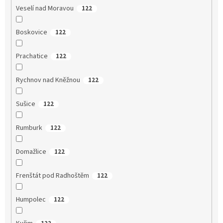
Veselí nad Moravou
122
Boskovice
122
Prachatice
122
Rychnov nad Kněžnou
122
Sušice
122
Rumburk
122
Domažlice
122
Frenštát pod Radhoštěm
122
Humpolec
122