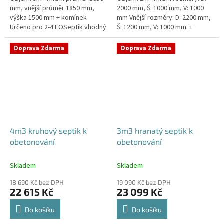
mm, vnější průměr 1850 mm,
2000 mm, Š: 1000 mm, V: 1000
výška 1500 mm + komínek
mm Vnější rozměry: D: 2200 mm,
Určeno pro 2-4 EOSeptik vhodný
Š: 1200 mm, V: 1000 mm. +
pod parkovací stání,
komínek Určeno pro 1-3
komunikace a do jílovité...
EOSeptik vhodný pod
Doprava Zdarma
Doprava Zdarma
parkovací...
4m3 kruhový septik k
3m3 hranatý septik k
obetonování
obetonování
Skladem
Skladem
18 690 Kč bez DPH
19 090 Kč bez DPH
22 615 Kč
23 099 Kč
Do košíku
Do košíku