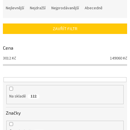
Ř
a
Nejlevnější
Nejdražší
Nejprodávanější
Abecedně
z
e
n
ZAVŘÍT FILTR
í
p
r
Cena
o
d
3012
Kč
149060
Kč
u
k
t
ů
Na skladě
122
Značky