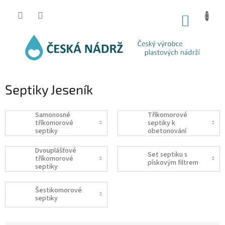
Přejít
na
NÁKUP
obsah
KOŠÍK
Septiky Jeseník
Samonosné
Tříkomorové
tříkomorové
septiky k
septiky
obetonování
Dvouplášťové
Set septiku s
tříkomorové
pískovým filtrem
septiky
Šestikomorové
septiky