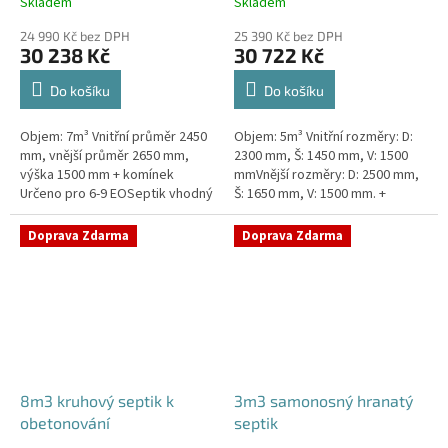
Skladem
Skladem
24 990 Kč bez DPH
25 390 Kč bez DPH
30 238 Kč
30 722 Kč
Do košíku
Do košíku
Objem: 7m³ Vnitřní průměr 2450
Objem: 5m³ Vnitřní rozměry: D:
mm, vnější průměr 2650 mm,
2300 mm, Š: 1450 mm, V: 1500
výška 1500 mm + komínek
mmVnější rozměry: D: 2500 mm,
Určeno pro 6-9 EOSeptik vhodný
Š: 1650 mm, V: 1500 mm. +
pod parkovací stání,
komínek Určeno pro 4-6
komunikace a do jílovité
EOSeptik vhodný pod parkovací
Doprava Zdarma
Doprava Zdarma
zeminyPrůměr...
stání,...
8m3 kruhový septik k
3m3 samonosný hranatý
obetonování
septik