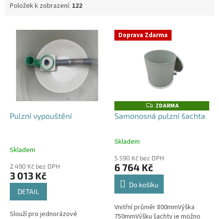
Položek k zobrazení:
122
V
Doprava Zdarma
ý
p
i
s
p
r
o
ZDARMA
Z
D
d
Pulzní vypouštění
Samonosná pulzní šachta
A
u
R
M
k
A
Skladem
Průměrné
t
Skladem
hodnocení
ů
5 590 Kč bez DPH
produktu
6 764 Kč
2 490 Kč bez DPH
je
3 013 Kč
4,0
Do košíku
z
DETAIL
5
Vnitřní průměr 800mmVýška
hvězdiček.
Slouží pro jednorázové
750mmVýšku šachty je možno