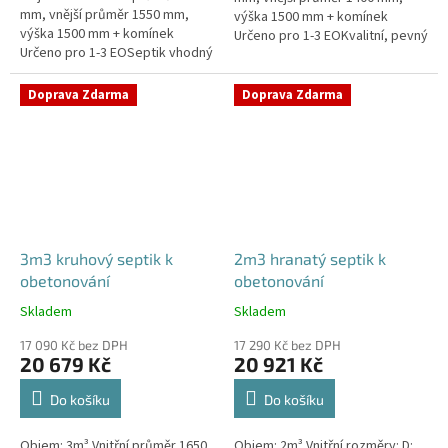
mm, vnější průměr 1550 mm,
výška 1500 mm + komínek
výška 1500 mm + komínek
Určeno pro 1-3 EOKvalitní, pevný
Určeno pro 1-3 EOSeptik vhodný
septik bez potřeby
pod parkovací stání,
obetonováníPrůměr a pozici
komunikace a do jílovité
přítoku a odtoku...
Doprava Zdarma
Doprava Zdarma
zeminyPrůměr...
3m3 kruhový septik k
2m3 hranatý septik k
obetonování
obetonování
Skladem
Skladem
Průměrné
Průměrné
hodnocení
hodnocení
17 090 Kč bez DPH
17 290 Kč bez DPH
produktu
produktu
20 679 Kč
20 921 Kč
je
je
5,0
4,8
Do košíku
Do košíku
z
z
5
5
Objem: 3m³ Vnitřní průměr 1650
Objem: 2m³ Vnitřní rozměry: D:
hvězdiček.
hvězdiček.