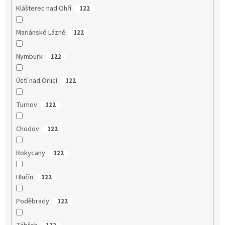
Klášterec nad Ohří
122
Mariánské Lázně
122
Nymburk
122
Ústí nad Orlicí
122
Turnov
122
Chodov
122
Rokycany
122
Hlučín
122
Poděbrady
122