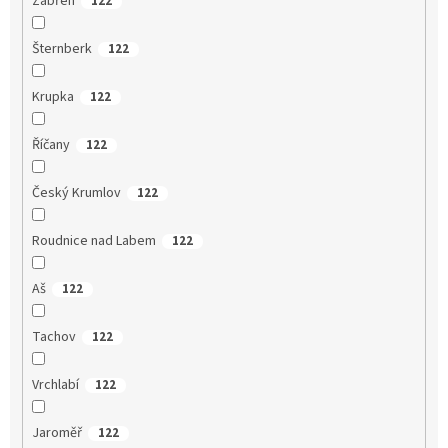
Zábřeh
122
Šternberk
122
Krupka
122
Říčany
122
Český Krumlov
122
Roudnice nad Labem
122
Aš
122
Tachov
122
Vrchlabí
122
Jaroměř
122