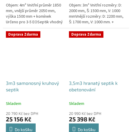
Objem: 4m³ Vnitřní průměr 1850
Objem: 3m³ Vnitřní rozměry: D:
mm, vnější průměr 2050 mm,
2000 mm, Š: 1500 mm, V: 1000
výška 1500 mm + komínek
mmVnější rozměry: D: 2200 mm,
Určeno pro 3-5 EOSeptik vhodný
Š: 1700 mm, V: 1000 mm. +
pod parkovací stání,
komínek Určeno pro 2-4
komunikace a do jílovité
EOSeptik vhodný pod parkovací
Doprava Zdarma
Doprava Zdarma
zeminyPrůměr...
stání,...
3m3 samonosný kruhový
3,5m3 hranatý septik k
septik
obetonování
Skladem
Skladem
20 790 Kč bez DPH
20 990 Kč bez DPH
25 156 Kč
25 398 Kč
Do košíku
Do košíku