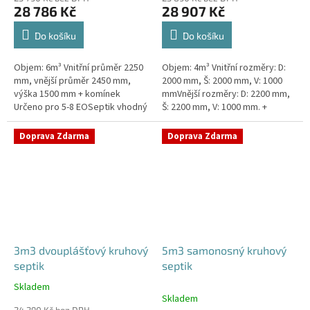
28 786 Kč
28 907 Kč
Do košíku
Do košíku
Objem: 6m³ Vnitřní průměr 2250
Objem: 4m³ Vnitřní rozměry: D:
mm, vnější průměr 2450 mm,
2000 mm, Š: 2000 mm, V: 1000
výška 1500 mm + komínek
mmVnější rozměry: D: 2200 mm,
Určeno pro 5-8 EOSeptik vhodný
Š: 2200 mm, V: 1000 mm. +
pod parkovací stání,
komínek Určeno pro 3-5
komunikace a do jílovité
EOSeptik vhodný pod parkovací
Doprava Zdarma
Doprava Zdarma
zeminyPrůměr...
stání,...
3m3 dvouplášťový kruhový
5m3 samonosný kruhový
septik
septik
Skladem
Průměrné
Skladem
hodnocení
24 290 Kč bez DPH