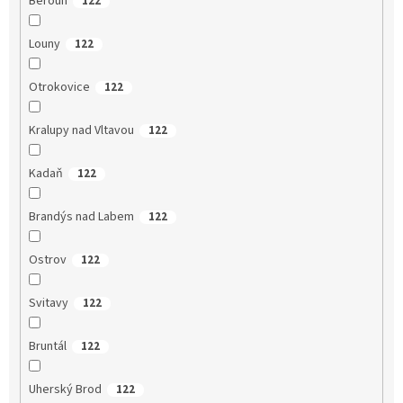
Beroun
122
Louny
122
Otrokovice
122
Kralupy nad Vltavou
122
Kadaň
122
Brandýs nad Labem
122
Ostrov
122
Svitavy
122
Bruntál
122
Uherský Brod
122