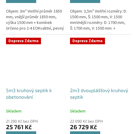
Objem: 3m³ Vnitřní průměr 1650
Objem: 3,5m³ Vnitřní rozměry: D:
mm, vnější průměr 1850 mm,
1500 mm, Š: 1500 mm, V: 1500
výška 1500 mm + komínek
mmVnější rozměry: D: 1700 mm,
Určeno pro 2-4 EOKvalitní, pevný
Š: 1700 mm, V: 1500 mm. +
septik bez potřeby
komínek Určeno pro 2-4
obetonováníPrůměr a pozici
EOSeptik vhodný pod parkovací
Doprava Zdarma
Doprava Zdarma
přítoku a...
stání,...
5m3 kruhový septik k
2m3 dvouplášťový kruhový
obetonování
septik
Skladem
Skladem
21 290 Kč bez DPH
22 090 Kč bez DPH
25 761 Kč
26 729 Kč