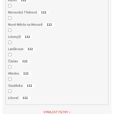
Kuřim
122
Moravská Třebová
122
Nové Město na Moravě
122
Litomyšl
122
Lanškroun
122
Čáslav
122
Hlinsko
122
Studénka
122
Litovel
122
VYMAZAT FILTRY