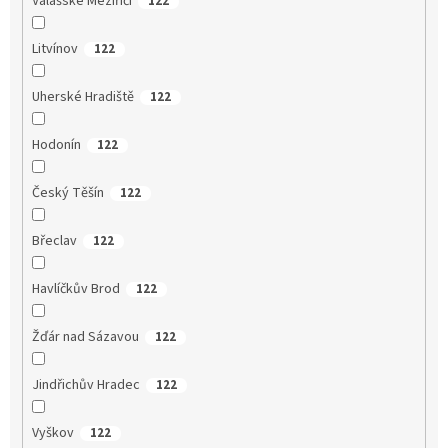
Valašské Meziříčí
122
Litvínov
122
Uherské Hradiště
122
Hodonín
122
Český Těšín
122
Břeclav
122
Havlíčkův Brod
122
Žďár nad Sázavou
122
Jindřichův Hradec
122
Vyškov
122