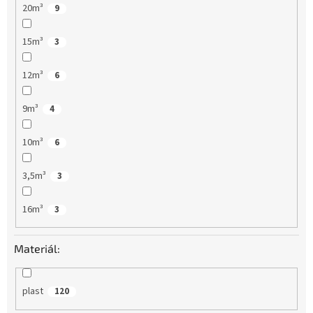
20m³
9
15m³
3
12m³
6
9m³
4
10m³
6
3,5m³
3
16m³
3
Materiál:
plast
120