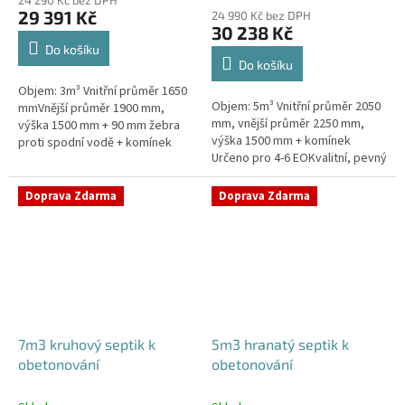
produktu
29 391 Kč
24 990 Kč bez DPH
je
30 238 Kč
4,4
Do košíku
z
Do košíku
5
Objem: 3m³ Vnitřní průměr 1650
hvězdiček.
Objem: 5m³ Vnitřní průměr 2050
mmVnější průměr 1900 mm,
mm, vnější průměr 2250 mm,
výška 1500 mm + 90 mm žebra
výška 1500 mm + komínek
proti spodní vodě + komínek
Určeno pro 4-6 EOKvalitní, pevný
Určeno pro 2-4 EOPojízdný
septik bez potřeby
septik vhodný do míst s
obetonováníPrůměr a pozici
vysokou...
Doprava Zdarma
Doprava Zdarma
přítoku a odtoku...
7m3 kruhový septik k
5m3 hranatý septik k
obetonování
obetonování