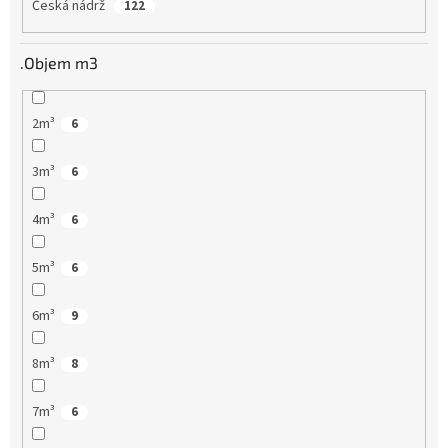
Česká nádrž
122
.Objem m3
2m³
6
3m³
6
4m³
6
5m³
6
6m³
9
8m³
8
7m³
6