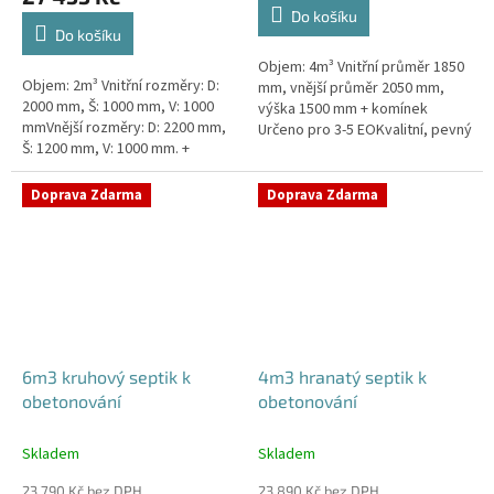
4,3
Do košíku
z
Do košíku
5
Objem: 4m³ Vnitřní průměr 1850
hvězdiček.
Objem: 2m³ Vnitřní rozměry: D:
mm, vnější průměr 2050 mm,
2000 mm, Š: 1000 mm, V: 1000
výška 1500 mm + komínek
mmVnější rozměry: D: 2200 mm,
Určeno pro 3-5 EOKvalitní, pevný
Š: 1200 mm, V: 1000 mm. +
septik bez potřeby
komínek Určeno pro 1-3
obetonováníPrůměr a pozici
EOKvalitní, pevný septik bez
přítoku a odtoku...
Doprava Zdarma
Doprava Zdarma
potřeby...
6m3 kruhový septik k
4m3 hranatý septik k
obetonování
obetonování
Skladem
Skladem
23 790 Kč bez DPH
23 890 Kč bez DPH