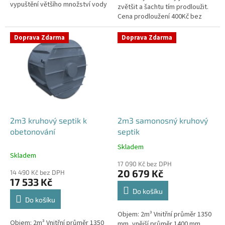
vypuštění většího množství vody
zvětšit a šachtu tím prodloužit.
Cena prodloužení 400Kč bez
DPH/10cm.V případě potřeby
prodloužení šachty napište
Doprava Zdarma
Doprava Zdarma
svůj...
2m3 kruhový septik k
2m3 samonosný kruhový
obetonování
septik
Skladem
Průměrné
Skladem
hodnocení
17 090 Kč bez DPH
produktu
20 679 Kč
14 490 Kč bez DPH
je
17 533 Kč
4,6
Do košíku
z
Do košíku
5
Objem: 2m³ Vnitřní průměr 1350
hvězdiček.
Objem: 2m³ Vnitřní průměr 1350
mm, vnější průměr 1400 mm,