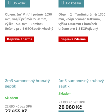
Do košíku
Do košíku
Objem: 5m³ Vnitřní průměr 2050
Objem: 2m³ Vnitřní průměr 1350
mm, vnější průměr 2250 mm,
mm, vnější průměr 1600 mm,
výška 1500 mm + komínek
výška 1500 mm + komínek
Určeno pro 4-6 EOSeptik vhodný
Určeno pro 1-3 EOPojízdný
pod parkovací stání,
septik vhodný do míst s
komunikace a do jílovité
vysokou hladinou spodní
Doprava Zdarma
Doprava Zdarma
zeminyPrůměr...
vodyPrůměr a pozici...
2m3 samonosný hranatý
4m3 samonosný kruhový
septik
septik
Skladem
Průměrné
Skladem
hodnocení
23 190 Kč bez DPH
produktu
28 060 Kč
22 690 Kč bez DPH
je
27 455 Kč