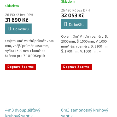
Skladem
Průměrné
Skladem
hodnocení
26 490 Kč bez DPH
produktu
32 053 Kč
26 190 Kč bez DPH
je
31 690 Kč
4,3
Do košíku
z
Do košíku
5
Objem: 3m³ Vnitřní rozměry: D:
hvězdiček.
Objem: 8m³ Vnitřní průměr 2650
2000 mm, Š: 1500 mm, V: 1000
mm, vnější průměr 2850 mm,
mmVnější rozměry: D: 2200 mm,
výška 1500 mm + komínek
Š: 1700 mm, V: 1000 mm. +
Určeno pro 7-10 EOSeptik
komínek Určeno pro 2-4
vhodný pod parkovací stání,
EOKvalitní, pevný septik bez
komunikace a do jílovité...
potřeby...
Doprava Zdarma
Doprava Zdarma
4m3 dvouplášťový
6m3 samonosný kruhový
kruhový septik
septik