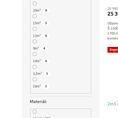
20 990
20m³
9
25 3
15m³
Objem:
3
Š: 150
1700 m
12m³
6
komíne
pod par
9m³
4
Dopr
10m³
6
3,5m³
3
16m³
3
Materiál:
2m3 