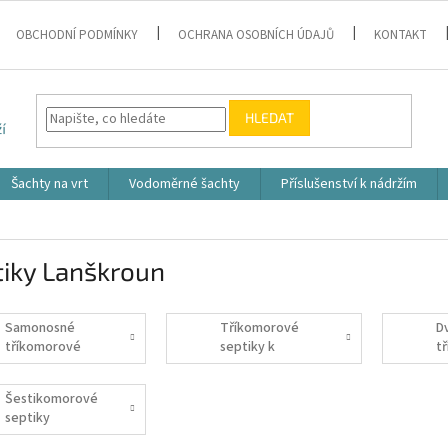
OBCHODNÍ PODMÍNKY
OCHRANA OSOBNÍCH ÚDAJŮ
KONTAKT
HLEDAT
Šachty na vrt
Vodoměrné šachty
Příslušenství k nádržím
tiky Lanškroun
Samonosné
Tříkomorové
D
tříkomorové
septiky k
t
septiky
obetonování
s
Šestikomorové
septiky