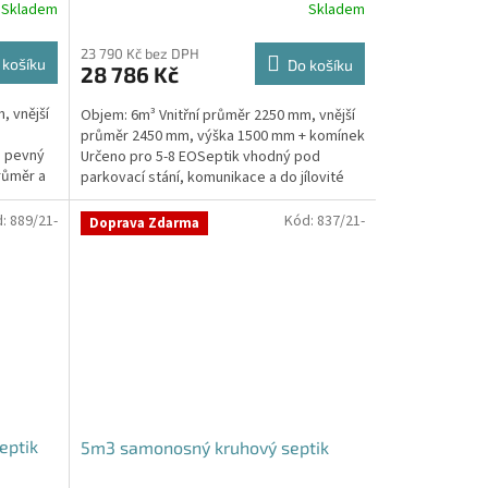
Skladem
Skladem
23 790 Kč bez DPH
 košíku
Do košíku
28 786 Kč
, vnější
Objem: 6m³ Vnitřní průměr 2250 mm, vnější
průměr 2450 mm, výška 1500 mm + komínek
, pevný
Určeno pro 5-8 EOSeptik vhodný pod
růměr a
parkovací stání, komunikace a do jílovité
zeminyPrůměr...
d:
889/21-
Kód:
837/21-
Doprava Zdarma
eptik
5m3 samonosný kruhový septik