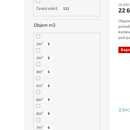
18 690
Česká nádrž
122
22 6
Objem:
.Objem m3
průmě
komíne
pod pa
jílovi
2m³
6
Dopr
3m³
6
4m³
6
5m³
6
6m³
9
3,5m3
8m³
8
7m³
6