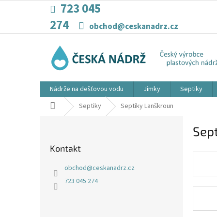
Přejít
723 045
na
274
obsah
obchod@ceskanadrz.cz
Nádrže na dešťovou vodu
Jímky
Septiky
Domů
Septiky
Septiky Lanškroun
P
Sep
o
s
Kontakt
t
r
obchod
@
ceskanadrz.cz
a
723 045 274
n
n
í