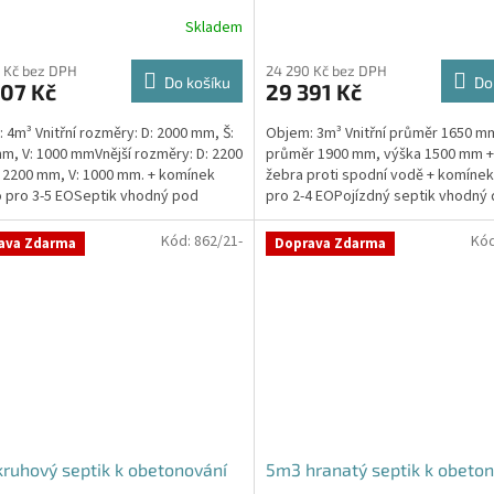
Skladem
Průměrné
hodnocení
produktu
 Kč bez DPH
24 290 Kč bez DPH
Do košíku
Do
907 Kč
29 391 Kč
je
4,4
 4m³ Vnitřní rozměry: D: 2000 mm, Š:
Objem: 3m³ Vnitřní průměr 1650 m
z
m, V: 1000 mmVnější rozměry: D: 2200
průměr 1900 mm, výška 1500 mm 
5
 2200 mm, V: 1000 mm. + komínek
žebra proti spodní vodě + komíne
hvězdiček.
 pro 3-5 EOSeptik vhodný pod
pro 2-4 EOPojízdný septik vhodný 
cí stání,...
vysokou...
Kód:
862/21-
Kó
ava Zdarma
Doprava Zdarma
ruhový septik k obetonování
5m3 hranatý septik k obeto