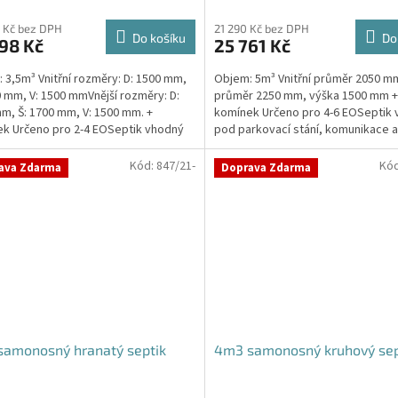
 Kč bez DPH
21 290 Kč bez DPH
Do košíku
Do
98 Kč
25 761 Kč
 3,5m³ Vnitřní rozměry: D: 1500 mm,
Objem: 5m³ Vnitřní průměr 2050 mm
0 mm, V: 1500 mmVnější rozměry: D:
průměr 2250 mm, výška 1500 mm +
m, Š: 1700 mm, V: 1500 mm. +
komínek Určeno pro 4-6 EOSeptik
k Určeno pro 2-4 EOSeptik vhodný
pod parkovací stání, komunikace 
kovací stání,...
jílovité zeminyPrůměr...
Kód:
847/21-
Kó
ava Zdarma
Doprava Zdarma
samonosný hranatý septik
4m3 samonosný kruhový sep