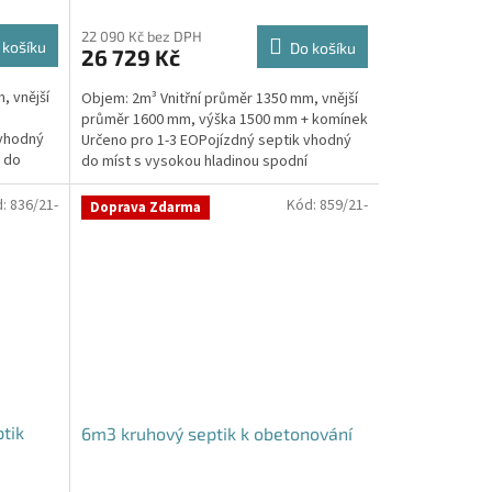
22 090 Kč bez DPH
 košíku
Do košíku
26 729 Kč
, vnější
Objem: 2m³ Vnitřní průměr 1350 mm, vnější
průměr 1600 mm, výška 1500 mm + komínek
 vhodný
Určeno pro 1-3 EOPojízdný septik vhodný
a do
do míst s vysokou hladinou spodní
vodyPrůměr a pozici...
d:
836/21-
Kód:
859/21-
Doprava Zdarma
tik
6m3 kruhový septik k obetonování