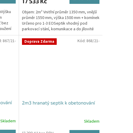
17 533 Kč
A
mVýšku
Objem: 2m³ Vnitřní průměr 1350 mm, vnější
ím
průměr 1550 mm, výška 1500 mm + komínek
č bez
Určeno pro 1-3 EOSeptik vhodný pod
oužení
parkovací stání, komunikace a do jílovité
zeminyPrůměr...
d:
867/21-
Kód:
868/21-
Doprava Zdarma
nování
2m3 hranatý septik k obetonování
Skladem
Skladem
Průměrné
hodnocení