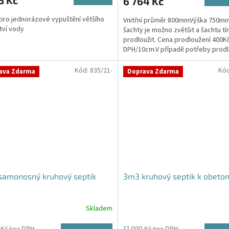
3 Kč
6 764 Kč
je
4,0
 pro jednorázové vypuštění většího
Vnitřní průměr 800mmVýška 750m
z
tví vody
šachty je možno zvětšit a šachtu t
5
prodloužit. Cena prodloužení 400K
hvězdiček.
DPH/10cm.V případě potřeby prodl
šachty napište svůj...
Kód:
835/21-
Kó
ava Zdarma
Doprava Zdarma
samonosný kruhový septik
3m3 kruhový septik k obeto
Skladem
rné
Průměrné
cení
hodnocení
 Kč bez DPH
17 090 Kč bez DPH