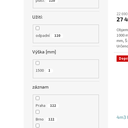
plast
120
22 690
Užití:
27 4
Objem:
1000 m
odpadní
120
mm, Š:
Určeno
bez po
Výška [mm]
Dopr
1500
1
záznam
Praha
122
4m3 h
Brno
122