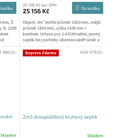
20 790 Kč bez DPH
 košíku
Do košíku
25 156 Kč
0 mm, Š:
Objem: 3m³ Vnitřní průměr 1650 mm, vnější
: D: 2200
průměr 1850 mm, výška 1500 mm +
mínek
komínek Určeno pro 2-4 EOKvalitní, pevný
pod
septik bez potřeby obetonováníPrůměr a
pozici přítoku a...
d:
860/21-
Kód:
879/21-
Doprava Zdarma
nování
2m3 dvouplášťový kruhový septik
Skladem
Skladem