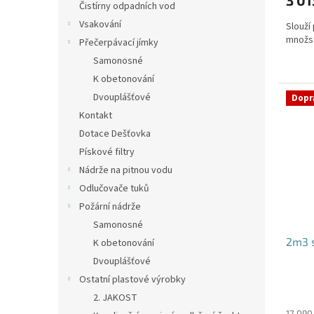
3 01
Čistírny odpadních vod
Vsakování
Slouží
množs
Přečerpávací jímky
Samonosné
K obetonování
Dvouplášťové
Dopr
Kontakt
Dotace Dešťovka
Pískové filtry
Nádrže na pitnou vodu
Odlučovače tuků
Požární nádrže
Samonosné
2m3 
K obetonování
Dvouplášťové
Ostatní plastové výrobky
Průmě
2. JAKOST
hodno
17 090