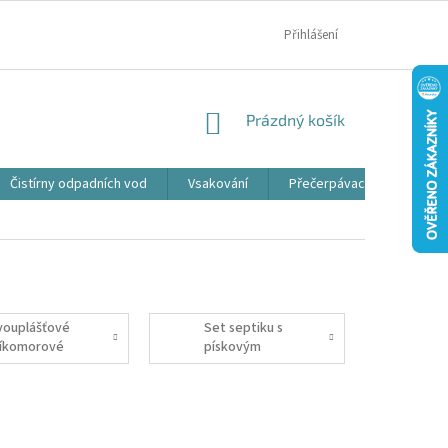
MOJE OBJEDNÁVKA
Přihlášení
NÁKUPNÍ
Prázdný košík
KOŠÍK
Čistírny odpadních vod
Vsakování
Přečerpávací jímky
vouplášťové
Set septiku s
říkomorové
pískovým
eptiky
filtrem