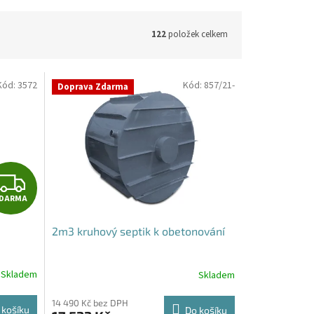
122
položek celkem
Kód:
3572
Kód:
857/21-
Doprava Zdarma
Z
DARMA
D
2m3 kruhový septik k obetonování
A
R
Skladem
Skladem
M
14 490 Kč bez DPH
 košíku
Do košíku