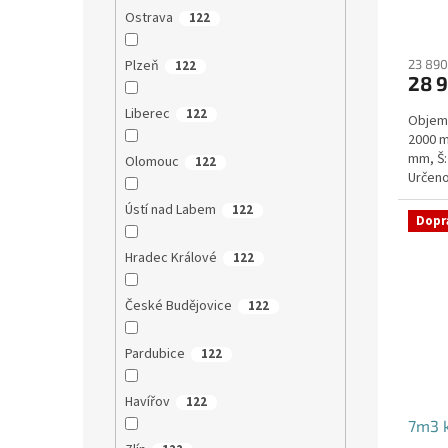
Ostrava
122
Plzeň
23 890
122
28 
Liberec
122
Objem:
2000 m
mm, Š:
Olomouc
122
Určeno
parkova
Ústí nad Labem
122
Dopr
Hradec Králové
122
České Budějovice
122
Pardubice
122
Havířov
122
7m3 k