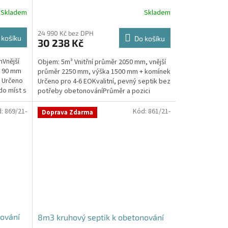
Skladem
Skladem
24 990 Kč bez DPH
 košíku
Do košíku
30 238 Kč
mVnější
Objem: 5m³ Vnitřní průměr 2050 mm, vnější
+ 90 mm
průměr 2250 mm, výška 1500 mm + komínek
k Určeno
Určeno pro 4-6 EOKvalitní, pevný septik bez
do míst s
potřeby obetonováníPrůměr a pozici
přítoku a odtoku...
d:
869/21-
Kód:
861/21-
Doprava Zdarma
nování
8m3 kruhový septik k obetonování