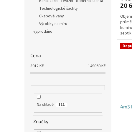
produ
Kanalizační - revizní - odběrná šachta
20 
je
Technologické šachty
4,6
Úkapové vany
Objem:
z
průmě
5
Výrobky na míru
komíne
hvězdi
vyprodáno
septik
pozici 
Dopr
Cena
3012
Kč
149060
Kč
Na skladě
122
4m3 k
Značky