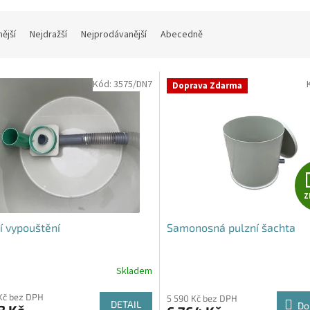
nější
Nejdražší
Nejprodávanější
Abecedně
Kód:
3575/DN7
Doprava Zdarma
Z
í vypouštění
Samonosná pulzní šachta
Skladem
Průměrné
hodnocení
Kč bez DPH
produktu
5 590 Kč bez DPH
DETAIL
Do