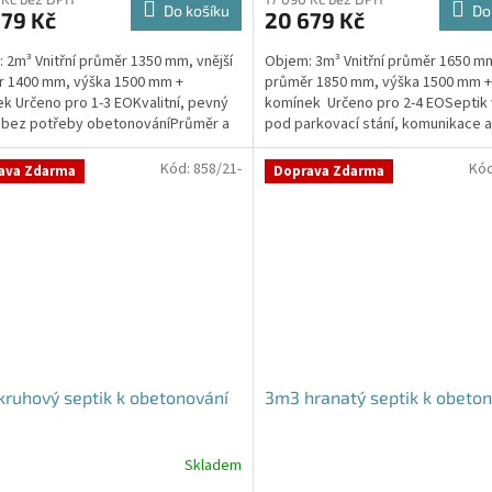
ktu
produktu
Do košíku
Do
679 Kč
20 679 Kč
je
5,0
 2m³ Vnitřní průměr 1350 mm, vnější
Objem: 3m³ Vnitřní průměr 1650 mm
z
r 1400 mm, výška 1500 mm +
průměr 1850 mm, výška 1500 mm +
5
k Určeno pro 1-3 EOKvalitní, pevný
komínek Určeno pro 2-4 EOSeptik
ček.
hvězdiček.
 bez potřeby obetonováníPrůměr a
pod parkovací stání, komunikace 
přítoku a odtoku...
jílovité...
Kód:
858/21-
Kó
ava Zdarma
Doprava Zdarma
ruhový septik k obetonování
3m3 hranatý septik k obeto
Skladem