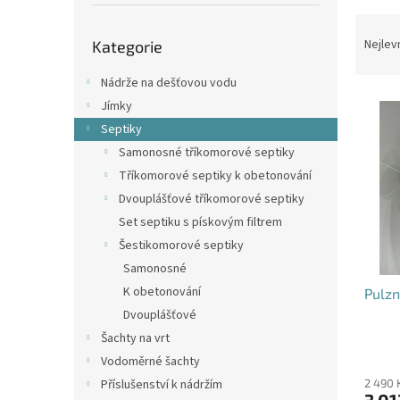
p
a
Ř
Přeskočit
n
a
Nejlev
Kategorie
kategorie
e
z
l
e
Nádrže na dešťovou vodu
V
n
Jímky
ý
í
Septiky
p
p
Samonosné tříkomorové septiky
i
r
Tříkomorové septiky k obetonování
s
o
p
d
Dvouplášťové tříkomorové septiky
r
u
Set septiku s pískovým filtrem
o
k
Šestikomorové septiky
d
t
Samonosné
u
ů
K obetonování
Pulzn
k
t
Dvouplášťové
ů
Šachty na vrt
Vodoměrné šachty
Příslušenství k nádržím
2 490 