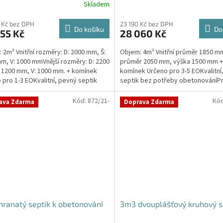
Skladem
Průměrné
hodnocení
produktu
 Kč bez DPH
23 190 Kč bez DPH
Do košíku
Do
55 Kč
28 060 Kč
je
4,3
 2m³ Vnitřní rozměry: D: 2000 mm, Š:
Objem: 4m³ Vnitřní průměr 1850 mm
z
m, V: 1000 mmVnější rozměry: D: 2200
průměr 2050 mm, výška 1500 mm +
5
 1200 mm, V: 1000 mm. + komínek
komínek Určeno pro 3-5 EOKvalitní
hvězdiček.
 pro 1-3 EOKvalitní, pevný septik
septik bez potřeby obetonováníP
třeby...
pozici přítoku a odtoku...
Kód:
872/21-
Kó
ava Zdarma
Doprava Zdarma
ranatý septik k obetonování
3m3 dvouplášťový kruhový s