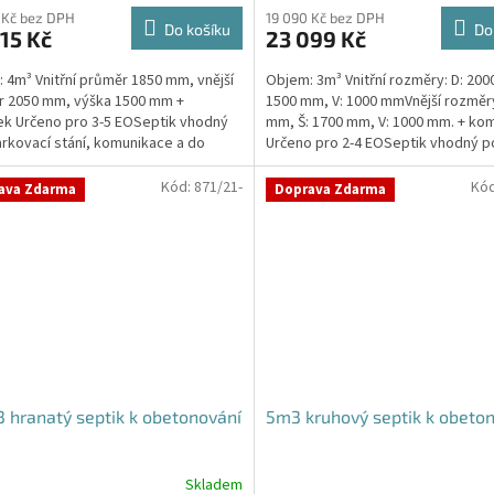
 Kč bez DPH
19 090 Kč bez DPH
Do košíku
Do
15 Kč
23 099 Kč
 4m³ Vnitřní průměr 1850 mm, vnější
Objem: 3m³ Vnitřní rozměry: D: 200
r 2050 mm, výška 1500 mm +
1500 mm, V: 1000 mmVnější rozměry
k Určeno pro 3-5 EOSeptik vhodný
mm, Š: 1700 mm, V: 1000 mm. + ko
rkovací stání, komunikace a do
Určeno pro 2-4 EOSeptik vhodný 
té zeminyPrůměr...
parkovací stání,...
Kód:
871/21-
Kó
ava Zdarma
Doprava Zdarma
 hranatý septik k obetonování
5m3 kruhový septik k obeto
Skladem