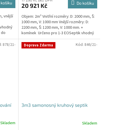
produktu
17 290 Kč bez DPH
 košíku
Do košíku
20 921 Kč
je
4,8
, vnější
Objem: 2m³ Vnitřní rozměry: D: 2000 mm, Š:
z
1000 mm, V: 1000 mm Vnější rozměry: D:
5
 vhodný
2200 mm, Š: 1200 mm, V: 1000 mm. +
hvězdiček.
a do
komínek Určeno pro 1-3 EOSeptik vhodný
pod parkovací...
d:
878/21-
Kód:
846/21-
Doprava Zdarma
nování
3m3 samonosný kruhový septik
Skladem
Skladem