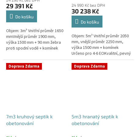
produktu
29 391 Kč
24 990 Kč bez DPH
je
30 238 Kč
4,4
Do košíku
z
Do košíku
5
Objem: 3m³ Vnitřní průměr 1650
hvězdiček.
Objem: 5m³ Vnitřní průměr 2050
mmVnější průměr 1900 mm,
mm, vnější průměr 2250 mm,
výška 1500 mm + 90 mm žebra
výška 1500 mm + komínek
proti spodní vodě + komínek
Určeno pro 4-6 EOKvalitní, pevný
Určeno pro 2-4 EOPojízdný
septik bez potřeby
septik vhodný do míst s
obetonováníPrůměr a pozici
vysokou...
Doprava Zdarma
Doprava Zdarma
přítoku a odtoku...
7m3 kruhový septik k
5m3 hranatý septik k
obetonování
obetonování