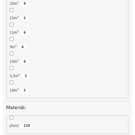
20m³
9
15m³
3
12m³
6
9m³
4
10m³
6
3,5m³
3
16m³
3
Materiál:
plast
120