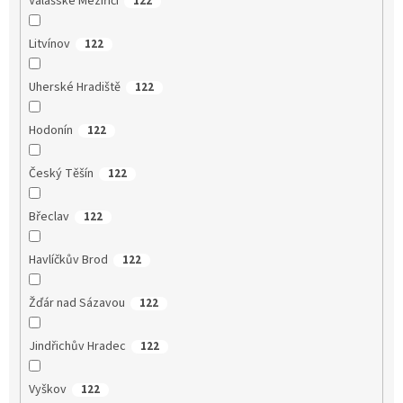
Valašské Meziříčí
122
Litvínov
122
Uherské Hradiště
122
Hodonín
122
Český Těšín
122
Břeclav
122
Havlíčkův Brod
122
Žďár nad Sázavou
122
Jindřichův Hradec
122
Vyškov
122