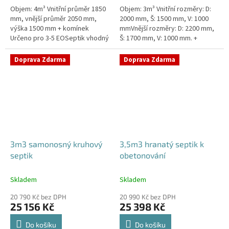
Objem: 4m³ Vnitřní průměr 1850
Objem: 3m³ Vnitřní rozměry: D:
mm, vnější průměr 2050 mm,
2000 mm, Š: 1500 mm, V: 1000
výška 1500 mm + komínek
mmVnější rozměry: D: 2200 mm,
Určeno pro 3-5 EOSeptik vhodný
Š: 1700 mm, V: 1000 mm. +
pod parkovací stání,
komínek Určeno pro 2-4
komunikace a do jílovité
EOSeptik vhodný pod parkovací
Doprava Zdarma
Doprava Zdarma
zeminyPrůměr...
stání,...
3m3 samonosný kruhový
3,5m3 hranatý septik k
septik
obetonování
Skladem
Skladem
20 790 Kč bez DPH
20 990 Kč bez DPH
25 156 Kč
25 398 Kč
Do košíku
Do košíku