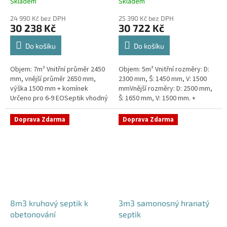
Skladem
Skladem
24 990 Kč bez DPH
25 390 Kč bez DPH
30 238 Kč
30 722 Kč
Do košíku
Do košíku
Objem: 7m³ Vnitřní průměr 2450
Objem: 5m³ Vnitřní rozměry: D:
mm, vnější průměr 2650 mm,
2300 mm, Š: 1450 mm, V: 1500
výška 1500 mm + komínek
mmVnější rozměry: D: 2500 mm,
Určeno pro 6-9 EOSeptik vhodný
Š: 1650 mm, V: 1500 mm. +
pod parkovací stání,
komínek Určeno pro 4-6
komunikace a do jílovité
EOSeptik vhodný pod parkovací
Doprava Zdarma
Doprava Zdarma
zeminyPrůměr...
stání,...
8m3 kruhový septik k
3m3 samonosný hranatý
obetonování
septik