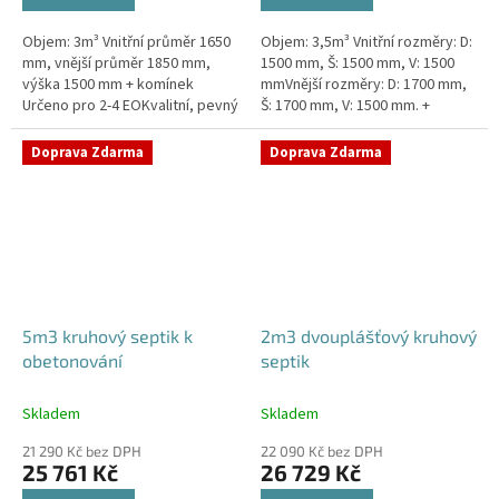
Objem: 3m³ Vnitřní průměr 1650
Objem: 3,5m³ Vnitřní rozměry: D:
mm, vnější průměr 1850 mm,
1500 mm, Š: 1500 mm, V: 1500
výška 1500 mm + komínek
mmVnější rozměry: D: 1700 mm,
Určeno pro 2-4 EOKvalitní, pevný
Š: 1700 mm, V: 1500 mm. +
septik bez potřeby
komínek Určeno pro 2-4
obetonováníPrůměr a pozici
EOSeptik vhodný pod parkovací
Doprava Zdarma
Doprava Zdarma
přítoku a...
stání,...
5m3 kruhový septik k
2m3 dvouplášťový kruhový
obetonování
septik
Skladem
Skladem
21 290 Kč bez DPH
22 090 Kč bez DPH
25 761 Kč
26 729 Kč