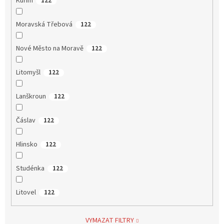
Kuřim
122
Moravská Třebová
122
Nové Město na Moravě
122
Litomyšl
122
Lanškroun
122
Čáslav
122
Hlinsko
122
Studénka
122
Litovel
122
VYMAZAT FILTRY