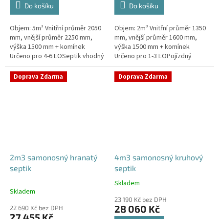
Do košíku
Do košíku
Objem: 5m³ Vnitřní průměr 2050
Objem: 2m³ Vnitřní průměr 1350
mm, vnější průměr 2250 mm,
mm, vnější průměr 1600 mm,
výška 1500 mm + komínek
výška 1500 mm + komínek
Určeno pro 4-6 EOSeptik vhodný
Určeno pro 1-3 EOPojízdný
pod parkovací stání,
septik vhodný do míst s
komunikace a do jílovité
vysokou hladinou spodní
Doprava Zdarma
Doprava Zdarma
zeminyPrůměr...
vodyPrůměr a pozici...
2m3 samonosný hranatý
4m3 samonosný kruhový
septik
septik
Skladem
Průměrné
Skladem
hodnocení
23 190 Kč bez DPH
produktu
28 060 Kč
22 690 Kč bez DPH
je
27 455 Kč