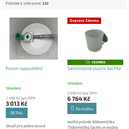
Položek k zobrazení:
122
V
Doprava Zdarma
ý
p
i
s
p
r
o
ZDARMA
Z
D
d
Pulzní vypouštění
Samonosná pulzní šachta
A
u
R
M
k
A
Skladem
Průměrné
t
Skladem
hodnocení
ů
5 590 Kč bez DPH
produktu
6 764 Kč
2 490 Kč bez DPH
je
3 013 Kč
4,0
Do košíku
z
DETAIL
5
Vnitřní průměr 800mmVýška
hvězdiček.
Slouží pro jednorázové
750mmVýšku šachty je možno