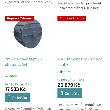
vypuštění většího množství vody
zvětšit a šachtu tím prodloužit.
Cena prodloužení 400Kč bez
DPH/10cm.V případě potřeby
prodloužení šachty napište
Doprava Zdarma
Doprava Zdarma
svůj...
2m3 kruhový septik k
2m3 samonosný kruhový
obetonování
septik
Skladem
Průměrné
Skladem
hodnocení
17 090 Kč bez DPH
produktu
20 679 Kč
14 490 Kč bez DPH
je
17 533 Kč
4,6
Do košíku
z
Do košíku
5
Objem: 2m³ Vnitřní průměr 1350
hvězdiček.
Objem: 2m³ Vnitřní průměr 1350
mm, vnější průměr 1400 mm,