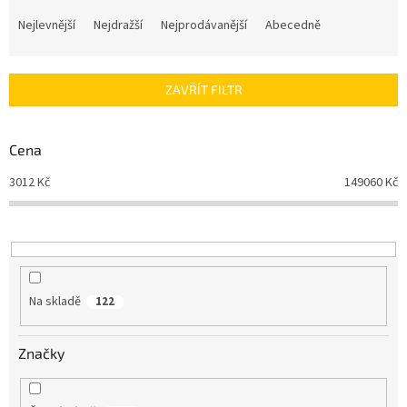
Ř
a
Nejlevnější
Nejdražší
Nejprodávanější
Abecedně
z
e
n
ZAVŘÍT FILTR
í
p
r
Cena
o
d
3012
Kč
149060
Kč
u
k
t
ů
Na skladě
122
Značky