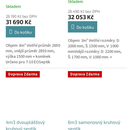
Skladem
Průměrné
Skladem
hodnocení
26 490 Kč bez DPH
produktu
32 053 Kč
26 190 Kč bez DPH
je
31 690 Kč
4,3
Do košíku
z
Do košíku
5
Objem: 3m³ Vnitřní rozměry: D:
hvězdiček.
Objem: 8m³ Vnitřní průměr 2650
2000 mm, Š: 1500 mm, V: 1000
mm, vnější průměr 2850 mm,
mmVnější rozměry: D: 2200 mm,
výška 1500 mm + komínek
Š: 1700 mm, V: 1000 mm. +
Určeno pro 7-10 EOSeptik
komínek Určeno pro 2-4
vhodný pod parkovací stání,
EOKvalitní, pevný septik bez
komunikace a do jílovité...
potřeby...
Doprava Zdarma
Doprava Zdarma
4m3 dvouplášťový
6m3 samonosný kruhový
kruhový septik
septik