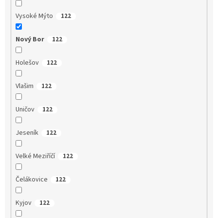
Vysoké Mýto
122
Nový Bor
122
Holešov
122
Vlašim
122
Uničov
122
Jeseník
122
Velké Meziříčí
122
Čelákovice
122
Kyjov
122