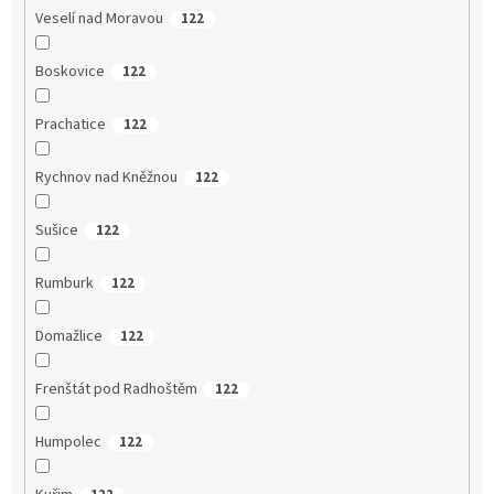
Veselí nad Moravou
122
Boskovice
122
Prachatice
122
Rychnov nad Kněžnou
122
Sušice
122
Rumburk
122
Domažlice
122
Frenštát pod Radhoštěm
122
Humpolec
122