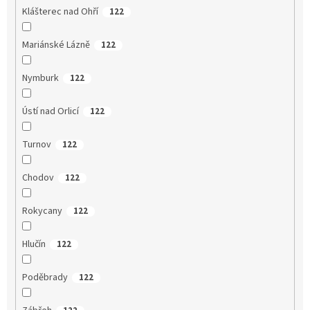
Klášterec nad Ohří
122
Mariánské Lázně
122
Nymburk
122
Ústí nad Orlicí
122
Turnov
122
Chodov
122
Rokycany
122
Hlučín
122
Poděbrady
122