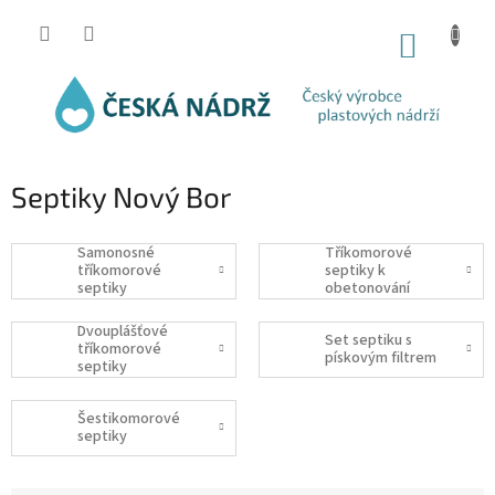
Přejít
na
NÁKUP
obsah
KOŠÍK
Septiky Nový Bor
Samonosné
Tříkomorové
tříkomorové
septiky k
septiky
obetonování
Dvouplášťové
Set septiku s
tříkomorové
pískovým filtrem
septiky
Šestikomorové
septiky