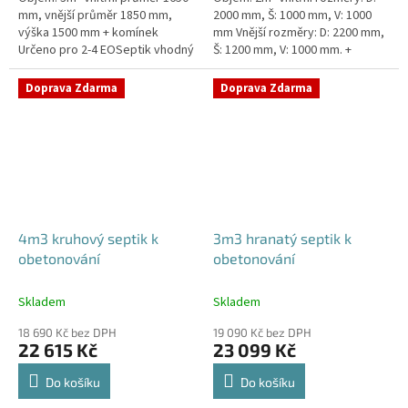
mm, vnější průměr 1850 mm,
2000 mm, Š: 1000 mm, V: 1000
výška 1500 mm + komínek
mm Vnější rozměry: D: 2200 mm,
Určeno pro 2-4 EOSeptik vhodný
Š: 1200 mm, V: 1000 mm. +
pod parkovací stání,
komínek Určeno pro 1-3
komunikace a do jílovité...
EOSeptik vhodný pod
Doprava Zdarma
Doprava Zdarma
parkovací...
4m3 kruhový septik k
3m3 hranatý septik k
obetonování
obetonování
Skladem
Skladem
18 690 Kč bez DPH
19 090 Kč bez DPH
22 615 Kč
23 099 Kč
Do košíku
Do košíku