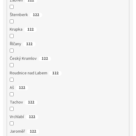
Zábřeh
122
Šternberk
122
Krupka
122
Říčany
122
Český Krumlov
122
Roudnice nad Labem
122
Aš
122
Tachov
122
Vrchlabí
122
Jaroměř
122