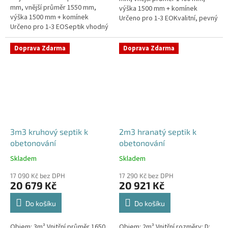
mm, vnější průměr 1550 mm,
výška 1500 mm + komínek
výška 1500 mm + komínek
Určeno pro 1-3 EOKvalitní, pevný
Určeno pro 1-3 EOSeptik vhodný
septik bez potřeby
pod parkovací stání,
obetonováníPrůměr a pozici
komunikace a do jílovité
přítoku a odtoku...
Doprava Zdarma
Doprava Zdarma
zeminyPrůměr...
3m3 kruhový septik k
2m3 hranatý septik k
obetonování
obetonování
Skladem
Skladem
Průměrné
Průměrné
hodnocení
hodnocení
17 090 Kč bez DPH
17 290 Kč bez DPH
produktu
produktu
20 679 Kč
20 921 Kč
je
je
5,0
4,8
Do košíku
Do košíku
z
z
5
5
Objem: 3m³ Vnitřní průměr 1650
Objem: 2m³ Vnitřní rozměry: D:
hvězdiček.
hvězdiček.