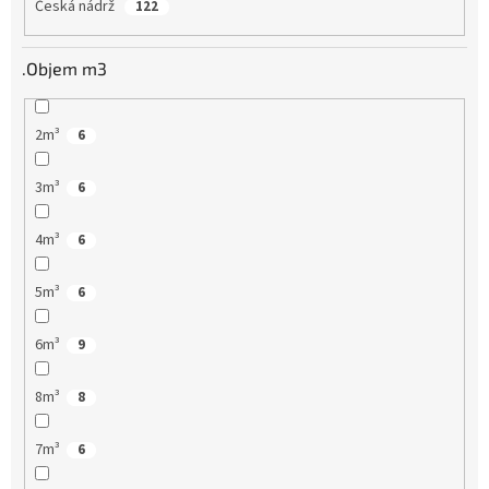
Česká nádrž
122
.Objem m3
2m³
6
3m³
6
4m³
6
5m³
6
6m³
9
8m³
8
7m³
6