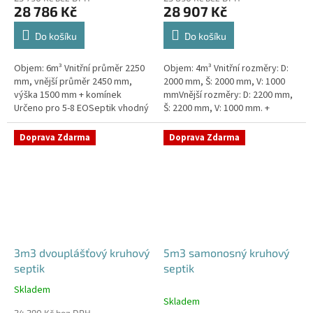
28 786 Kč
28 907 Kč
Do košíku
Do košíku
Objem: 6m³ Vnitřní průměr 2250
Objem: 4m³ Vnitřní rozměry: D:
mm, vnější průměr 2450 mm,
2000 mm, Š: 2000 mm, V: 1000
výška 1500 mm + komínek
mmVnější rozměry: D: 2200 mm,
Určeno pro 5-8 EOSeptik vhodný
Š: 2200 mm, V: 1000 mm. +
pod parkovací stání,
komínek Určeno pro 3-5
komunikace a do jílovité
EOSeptik vhodný pod parkovací
Doprava Zdarma
Doprava Zdarma
zeminyPrůměr...
stání,...
3m3 dvouplášťový kruhový
5m3 samonosný kruhový
septik
septik
Skladem
Průměrné
Skladem
hodnocení
24 290 Kč bez DPH