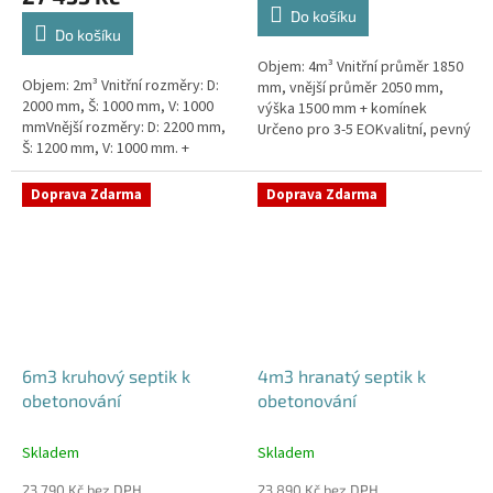
4,3
Do košíku
z
Do košíku
5
Objem: 4m³ Vnitřní průměr 1850
hvězdiček.
Objem: 2m³ Vnitřní rozměry: D:
mm, vnější průměr 2050 mm,
2000 mm, Š: 1000 mm, V: 1000
výška 1500 mm + komínek
mmVnější rozměry: D: 2200 mm,
Určeno pro 3-5 EOKvalitní, pevný
Š: 1200 mm, V: 1000 mm. +
septik bez potřeby
komínek Určeno pro 1-3
obetonováníPrůměr a pozici
EOKvalitní, pevný septik bez
přítoku a odtoku...
Doprava Zdarma
Doprava Zdarma
potřeby...
6m3 kruhový septik k
4m3 hranatý septik k
obetonování
obetonování
Skladem
Skladem
23 790 Kč bez DPH
23 890 Kč bez DPH