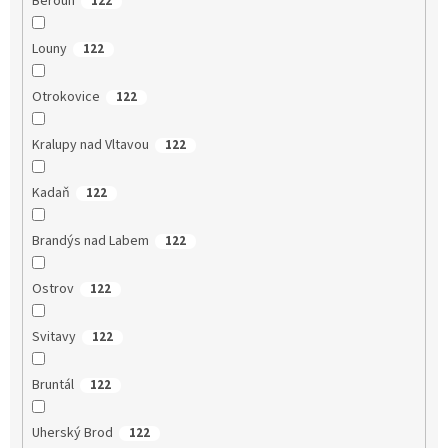
Beroun
122
Louny
122
Otrokovice
122
Kralupy nad Vltavou
122
Kadaň
122
Brandýs nad Labem
122
Ostrov
122
Svitavy
122
Bruntál
122
Uherský Brod
122