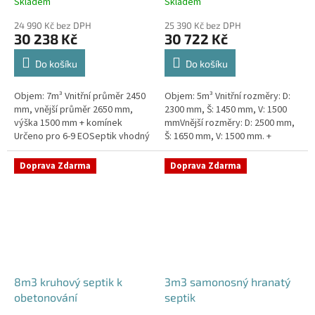
Skladem
Skladem
24 990 Kč bez DPH
25 390 Kč bez DPH
30 238 Kč
30 722 Kč
Do košíku
Do košíku
Objem: 7m³ Vnitřní průměr 2450
Objem: 5m³ Vnitřní rozměry: D:
mm, vnější průměr 2650 mm,
2300 mm, Š: 1450 mm, V: 1500
výška 1500 mm + komínek
mmVnější rozměry: D: 2500 mm,
Určeno pro 6-9 EOSeptik vhodný
Š: 1650 mm, V: 1500 mm. +
pod parkovací stání,
komínek Určeno pro 4-6
komunikace a do jílovité
EOSeptik vhodný pod parkovací
Doprava Zdarma
Doprava Zdarma
zeminyPrůměr...
stání,...
8m3 kruhový septik k
3m3 samonosný hranatý
obetonování
septik