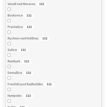
Veselí nad Moravou
122
Boskovice
122
Prachatice
122
Rychnov nad Kněžnou
122
Sušice
122
Rumburk
122
Domažlice
122
Frenštát pod Radhoštěm
122
Humpolec
122