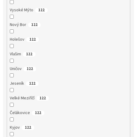
Vysoké Mýto
122
Nový Bor
122
Holešov
122
Vlašim
122
Uničov
122
Jeseník
122
Velké Meziříčí
122
Čelákovice
122
Kyjov
122