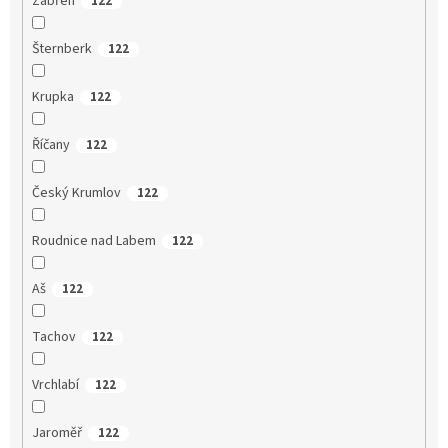
Zábřeh
122
Šternberk
122
Krupka
122
Říčany
122
Český Krumlov
122
Roudnice nad Labem
122
Aš
122
Tachov
122
Vrchlabí
122
Jaroměř
122