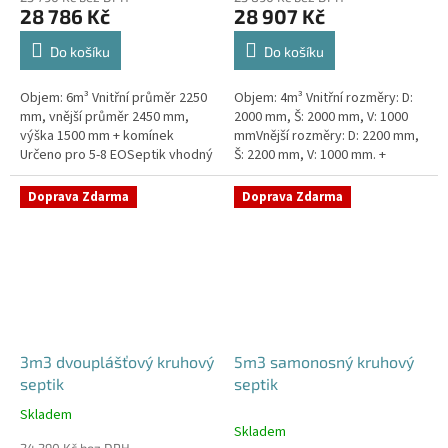
28 786 Kč
28 907 Kč
Do košíku
Do košíku
Objem: 6m³ Vnitřní průměr 2250
Objem: 4m³ Vnitřní rozměry: D:
mm, vnější průměr 2450 mm,
2000 mm, Š: 2000 mm, V: 1000
výška 1500 mm + komínek
mmVnější rozměry: D: 2200 mm,
Určeno pro 5-8 EOSeptik vhodný
Š: 2200 mm, V: 1000 mm. +
pod parkovací stání,
komínek Určeno pro 3-5
komunikace a do jílovité
EOSeptik vhodný pod parkovací
Doprava Zdarma
Doprava Zdarma
zeminyPrůměr...
stání,...
3m3 dvouplášťový kruhový
5m3 samonosný kruhový
septik
septik
Skladem
Průměrné
Skladem
hodnocení
24 290 Kč bez DPH