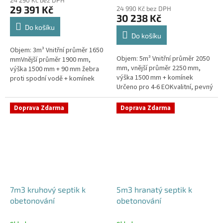
produktu
29 391 Kč
24 990 Kč bez DPH
je
30 238 Kč
4,4
Do košíku
z
Do košíku
5
Objem: 3m³ Vnitřní průměr 1650
hvězdiček.
Objem: 5m³ Vnitřní průměr 2050
mmVnější průměr 1900 mm,
mm, vnější průměr 2250 mm,
výška 1500 mm + 90 mm žebra
výška 1500 mm + komínek
proti spodní vodě + komínek
Určeno pro 4-6 EOKvalitní, pevný
Určeno pro 2-4 EOPojízdný
septik bez potřeby
septik vhodný do míst s
obetonováníPrůměr a pozici
vysokou...
Doprava Zdarma
Doprava Zdarma
přítoku a odtoku...
7m3 kruhový septik k
5m3 hranatý septik k
obetonování
obetonování