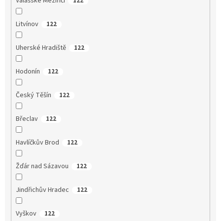
Valašské Meziříčí
122
Litvínov
122
Uherské Hradiště
122
Hodonín
122
Český Těšín
122
Břeclav
122
Havlíčkův Brod
122
Žďár nad Sázavou
122
Jindřichův Hradec
122
Vyškov
122