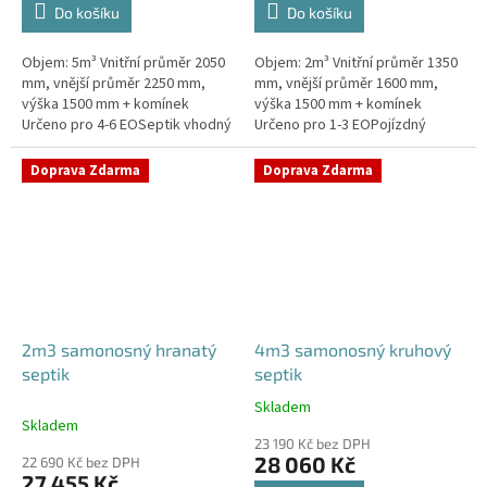
Do košíku
Do košíku
Objem: 5m³ Vnitřní průměr 2050
Objem: 2m³ Vnitřní průměr 1350
mm, vnější průměr 2250 mm,
mm, vnější průměr 1600 mm,
výška 1500 mm + komínek
výška 1500 mm + komínek
Určeno pro 4-6 EOSeptik vhodný
Určeno pro 1-3 EOPojízdný
pod parkovací stání,
septik vhodný do míst s
komunikace a do jílovité
vysokou hladinou spodní
Doprava Zdarma
Doprava Zdarma
zeminyPrůměr...
vodyPrůměr a pozici...
2m3 samonosný hranatý
4m3 samonosný kruhový
septik
septik
Skladem
Průměrné
Skladem
hodnocení
23 190 Kč bez DPH
produktu
28 060 Kč
22 690 Kč bez DPH
je
27 455 Kč