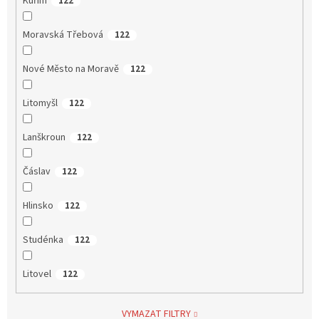
Kuřim
122
Moravská Třebová
122
Nové Město na Moravě
122
Litomyšl
122
Lanškroun
122
Čáslav
122
Hlinsko
122
Studénka
122
Litovel
122
VYMAZAT FILTRY