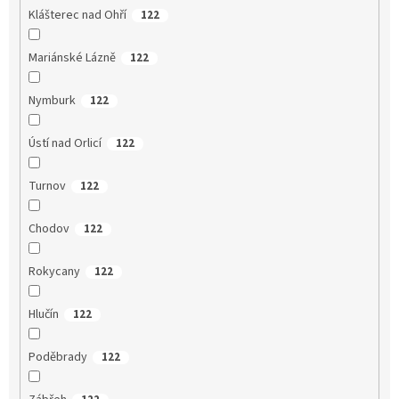
Klášterec nad Ohří
122
Mariánské Lázně
122
Nymburk
122
Ústí nad Orlicí
122
Turnov
122
Chodov
122
Rokycany
122
Hlučín
122
Poděbrady
122