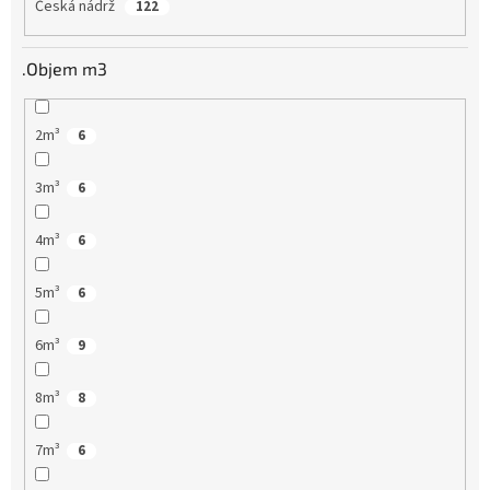
Česká nádrž
122
.Objem m3
2m³
6
3m³
6
4m³
6
5m³
6
6m³
9
8m³
8
7m³
6