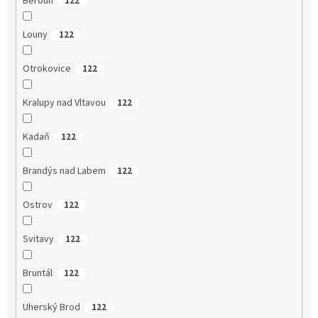
Beroun
122
Louny
122
Otrokovice
122
Kralupy nad Vltavou
122
Kadaň
122
Brandýs nad Labem
122
Ostrov
122
Svitavy
122
Bruntál
122
Uherský Brod
122