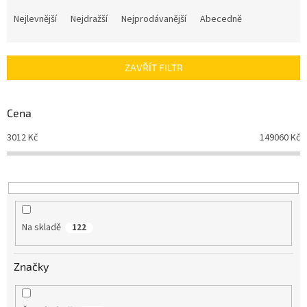
Ř
a
Nejlevnější
Nejdražší
Nejprodávanější
Abecedně
z
e
n
ZAVŘÍT FILTR
í
p
r
Cena
o
d
3012
Kč
149060
Kč
u
k
t
ů
Na skladě
122
Značky