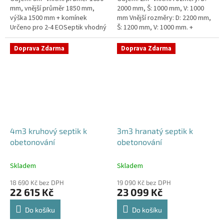
mm, vnější průměr 1850 mm,
2000 mm, Š: 1000 mm, V: 1000
výška 1500 mm + komínek
mm Vnější rozměry: D: 2200 mm,
Určeno pro 2-4 EOSeptik vhodný
Š: 1200 mm, V: 1000 mm. +
pod parkovací stání,
komínek Určeno pro 1-3
komunikace a do jílovité...
EOSeptik vhodný pod
Doprava Zdarma
Doprava Zdarma
parkovací...
4m3 kruhový septik k
3m3 hranatý septik k
obetonování
obetonování
Skladem
Skladem
18 690 Kč bez DPH
19 090 Kč bez DPH
22 615 Kč
23 099 Kč
Do košíku
Do košíku