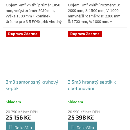
Objem: 4m³ Vnitřní průměr 1850
Objem: 3m³ Vnitřní rozměry: D:
mm, vnější průměr 2050 mm,
2000 mm, Š: 1500 mm, V: 1000
výška 1500 mm + komínek
mmVnější rozměry: D: 2200 mm,
Určeno pro 3-5 EOSeptik vhodný
Š: 1700 mm, V: 1000 mm. +
pod parkovací stání,
komínek Určeno pro 2-4
komunikace a do jílovité
EOSeptik vhodný pod parkovací
Doprava Zdarma
Doprava Zdarma
zeminyPrůměr...
stání,...
3m3 samonosný kruhový
3,5m3 hranatý septik k
septik
obetonování
Skladem
Skladem
20 790 Kč bez DPH
20 990 Kč bez DPH
25 156 Kč
25 398 Kč
Do košíku
Do košíku