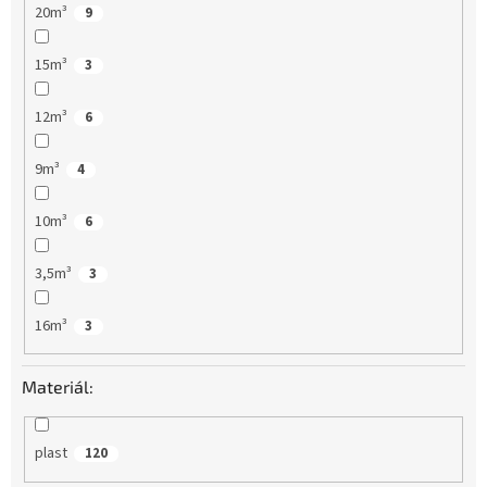
20m³
9
15m³
3
12m³
6
9m³
4
10m³
6
3,5m³
3
16m³
3
Materiál:
plast
120