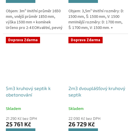
Objem: 3m³ Vnitřní průměr 1650
Objem: 3,5m³ Vnitřní rozměry: D:
mm, vnější průměr 1850 mm,
1500 mm, Š: 1500 mm, V: 1500
výška 1500 mm + komínek
mmVnější rozměry: D: 1700 mm,
Určeno pro 2-4 EOKvalitní, pevný
Š: 1700 mm, V: 1500 mm. +
septik bez potřeby
komínek Určeno pro 2-4
obetonováníPrůměr a pozici
EOSeptik vhodný pod parkovací
Doprava Zdarma
Doprava Zdarma
přítoku a...
stání,...
5m3 kruhový septik k
2m3 dvouplášťový kruhový
obetonování
septik
Skladem
Skladem
21 290 Kč bez DPH
22 090 Kč bez DPH
25 761 Kč
26 729 Kč