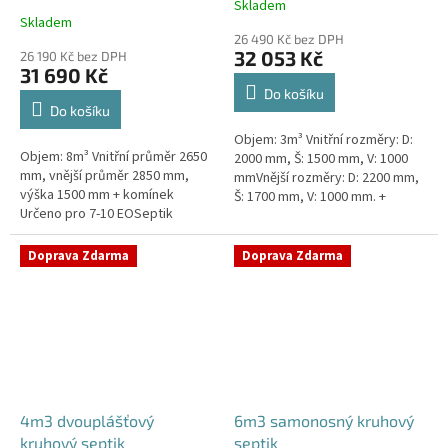
Skladem
Průměrné
Skladem
hodnocení
26 490 Kč bez DPH
produktu
32 053 Kč
26 190 Kč bez DPH
je
31 690 Kč
4,3
Do košíku
z
Do košíku
5
Objem: 3m³ Vnitřní rozměry: D:
hvězdiček.
Objem: 8m³ Vnitřní průměr 2650
2000 mm, Š: 1500 mm, V: 1000
mm, vnější průměr 2850 mm,
mmVnější rozměry: D: 2200 mm,
výška 1500 mm + komínek
Š: 1700 mm, V: 1000 mm. +
Určeno pro 7-10 EOSeptik
komínek Určeno pro 2-4
vhodný pod parkovací stání,
EOKvalitní, pevný septik bez
komunikace a do jílovité...
potřeby...
Doprava Zdarma
Doprava Zdarma
4m3 dvouplášťový
6m3 samonosný kruhový
kruhový septik
septik