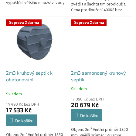
vypuštění většího množství vody
zvětšit a šachtu tím prodloužit.
Cena prodloužení 400Kč bez
DPH/10cm.V případě potřeby
prodloužení šachty napište
Doprava Zdarma
Doprava Zdarma
svůj...
2m3 kruhový septik k
2m3 samonosný kruhový
obetonování
septik
Skladem
Průměrné
Skladem
hodnocení
17 090 Kč bez DPH
produktu
20 679 Kč
14 490 Kč bez DPH
je
17 533 Kč
4,6
Do košíku
z
Do košíku
5
Objem: 2m³ Vnitřní průměr 1350
hvězdiček.
Objem: 2m³ Vnitřní průměr 1350
mm, vnější průměr 1400 mm,