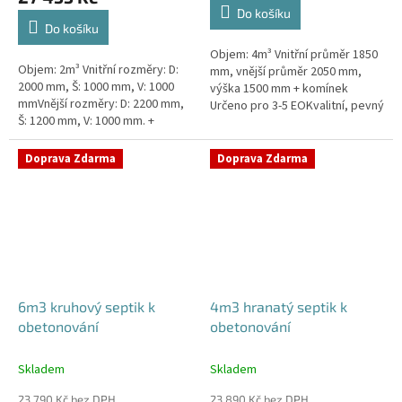
4,3
Do košíku
z
Do košíku
5
Objem: 4m³ Vnitřní průměr 1850
hvězdiček.
Objem: 2m³ Vnitřní rozměry: D:
mm, vnější průměr 2050 mm,
2000 mm, Š: 1000 mm, V: 1000
výška 1500 mm + komínek
mmVnější rozměry: D: 2200 mm,
Určeno pro 3-5 EOKvalitní, pevný
Š: 1200 mm, V: 1000 mm. +
septik bez potřeby
komínek Určeno pro 1-3
obetonováníPrůměr a pozici
EOKvalitní, pevný septik bez
přítoku a odtoku...
Doprava Zdarma
Doprava Zdarma
potřeby...
6m3 kruhový septik k
4m3 hranatý septik k
obetonování
obetonování
Skladem
Skladem
23 790 Kč bez DPH
23 890 Kč bez DPH