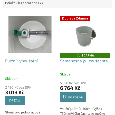
Položek k zobrazení:
122
V
Doprava Zdarma
ý
p
i
s
p
r
o
ZDARMA
Z
D
d
Pulzní vypouštění
Samonosná pulzní šachta
A
u
R
M
k
A
Skladem
Průměrné
t
Skladem
hodnocení
ů
5 590 Kč bez DPH
produktu
6 764 Kč
2 490 Kč bez DPH
je
3 013 Kč
4,0
Do košíku
z
DETAIL
5
Vnitřní průměr 800mmVýška
hvězdiček.
Slouží pro jednorázové
750mmVýšku šachty je možno