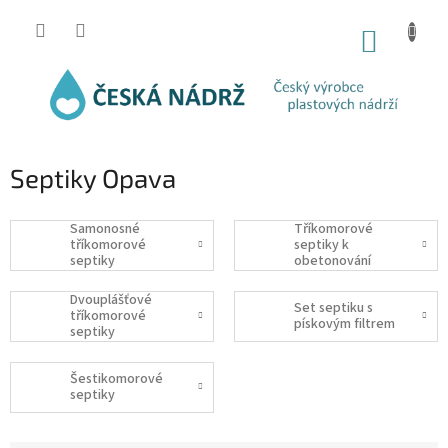
Přejít
na
NÁKUP
obsah
KOŠÍK
Septiky Opava
Samonosné
Tříkomorové
tříkomorové
septiky k
septiky
obetonování
Dvouplášťové
Set septiku s
tříkomorové
pískovým filtrem
septiky
Šestikomorové
septiky