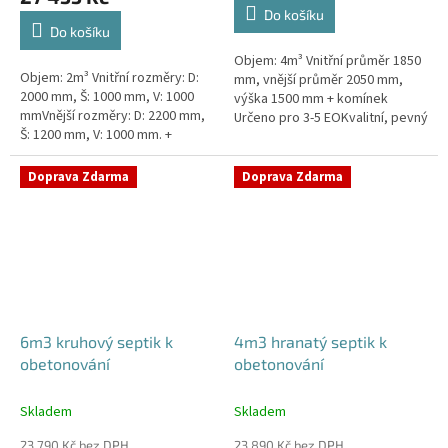
4,3
Do košíku
z
Do košíku
5
Objem: 4m³ Vnitřní průměr 1850
hvězdiček.
Objem: 2m³ Vnitřní rozměry: D:
mm, vnější průměr 2050 mm,
2000 mm, Š: 1000 mm, V: 1000
výška 1500 mm + komínek
mmVnější rozměry: D: 2200 mm,
Určeno pro 3-5 EOKvalitní, pevný
Š: 1200 mm, V: 1000 mm. +
septik bez potřeby
komínek Určeno pro 1-3
obetonováníPrůměr a pozici
EOKvalitní, pevný septik bez
přítoku a odtoku...
Doprava Zdarma
Doprava Zdarma
potřeby...
6m3 kruhový septik k
4m3 hranatý septik k
obetonování
obetonování
Skladem
Skladem
23 790 Kč bez DPH
23 890 Kč bez DPH