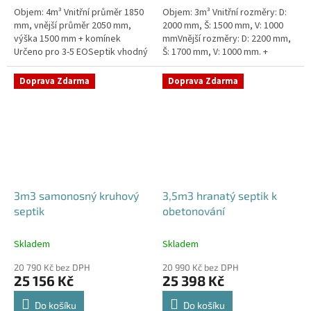
Objem: 4m³ Vnitřní průměr 1850
Objem: 3m³ Vnitřní rozměry: D:
mm, vnější průměr 2050 mm,
2000 mm, Š: 1500 mm, V: 1000
výška 1500 mm + komínek
mmVnější rozměry: D: 2200 mm,
Určeno pro 3-5 EOSeptik vhodný
Š: 1700 mm, V: 1000 mm. +
pod parkovací stání,
komínek Určeno pro 2-4
komunikace a do jílovité
EOSeptik vhodný pod parkovací
Doprava Zdarma
Doprava Zdarma
zeminyPrůměr...
stání,...
3m3 samonosný kruhový
3,5m3 hranatý septik k
septik
obetonování
Skladem
Skladem
20 790 Kč bez DPH
20 990 Kč bez DPH
25 156 Kč
25 398 Kč
Do košíku
Do košíku