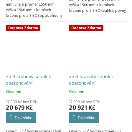
mm, vnější průměr 1550 mm,
výška 1500 mm + komínek
výška 1500 mm + komínek
Určeno pro 1-3 EOKvalitní, pevný
Určeno pro 1-3 EOSeptik vhodný
septik bez potřeby
pod parkovací stání,
obetonováníPrůměr a pozici
komunikace a do jílovité
přítoku a odtoku...
Doprava Zdarma
Doprava Zdarma
zeminyPrůměr...
3m3 kruhový septik k
2m3 hranatý septik k
obetonování
obetonování
Skladem
Skladem
Průměrné
Průměrné
hodnocení
hodnocení
17 090 Kč bez DPH
17 290 Kč bez DPH
produktu
produktu
20 679 Kč
20 921 Kč
je
je
5,0
4,8
Do košíku
Do košíku
z
z
5
5
Objem: 3m³ Vnitřní průměr 1650
Objem: 2m³ Vnitřní rozměry: D:
hvězdiček.
hvězdiček.