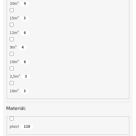
20m³
9
15m³
3
12m³
6
9m³
4
10m³
6
3,5m³
3
16m³
3
Materiál:
plast
120