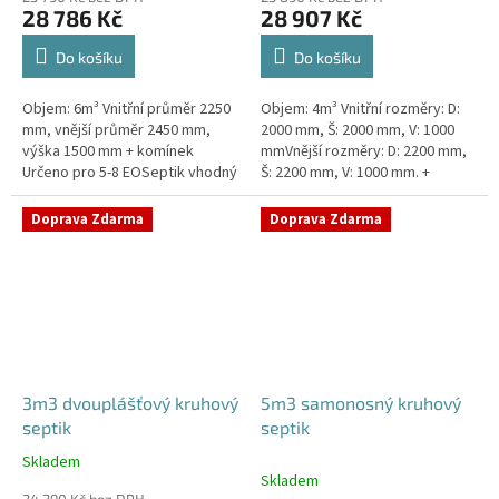
28 786 Kč
28 907 Kč
Do košíku
Do košíku
Objem: 6m³ Vnitřní průměr 2250
Objem: 4m³ Vnitřní rozměry: D:
mm, vnější průměr 2450 mm,
2000 mm, Š: 2000 mm, V: 1000
výška 1500 mm + komínek
mmVnější rozměry: D: 2200 mm,
Určeno pro 5-8 EOSeptik vhodný
Š: 2200 mm, V: 1000 mm. +
pod parkovací stání,
komínek Určeno pro 3-5
komunikace a do jílovité
EOSeptik vhodný pod parkovací
Doprava Zdarma
Doprava Zdarma
zeminyPrůměr...
stání,...
3m3 dvouplášťový kruhový
5m3 samonosný kruhový
septik
septik
Skladem
Průměrné
Skladem
hodnocení
24 290 Kč bez DPH