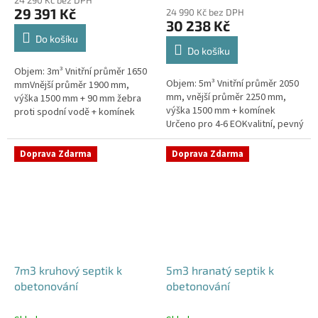
produktu
29 391 Kč
24 990 Kč bez DPH
je
30 238 Kč
4,4
Do košíku
z
Do košíku
5
Objem: 3m³ Vnitřní průměr 1650
hvězdiček.
Objem: 5m³ Vnitřní průměr 2050
mmVnější průměr 1900 mm,
mm, vnější průměr 2250 mm,
výška 1500 mm + 90 mm žebra
výška 1500 mm + komínek
proti spodní vodě + komínek
Určeno pro 4-6 EOKvalitní, pevný
Určeno pro 2-4 EOPojízdný
septik bez potřeby
septik vhodný do míst s
obetonováníPrůměr a pozici
vysokou...
Doprava Zdarma
Doprava Zdarma
přítoku a odtoku...
7m3 kruhový septik k
5m3 hranatý septik k
obetonování
obetonování