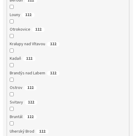
Beroun
122
Louny
122
Otrokovice
122
Kralupy nad Vltavou
122
Kadaň
122
Brandýs nad Labem
122
Ostrov
122
Svitavy
122
Bruntál
122
Uherský Brod
122