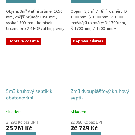
Objem: 3m³ Vnitřní průměr 1650
Objem: 3,5m³ Vnitřní rozměry: D:
mm, vnější průměr 1850 mm,
1500 mm, Š: 1500 mm, V: 1500
výška 1500 mm + komínek
mmVnější rozměry: D: 1700 mm,
Určeno pro 2-4 EOKvalitní, pevný
Š: 1700 mm, V: 1500 mm. +
septik bez potřeby
komínek Určeno pro 2-4
obetonováníPrůměr a pozici
EOSeptik vhodný pod parkovací
Doprava Zdarma
Doprava Zdarma
přítoku a...
stání,...
5m3 kruhový septik k
2m3 dvouplášťový kruhový
obetonování
septik
Skladem
Skladem
21 290 Kč bez DPH
22 090 Kč bez DPH
25 761 Kč
26 729 Kč