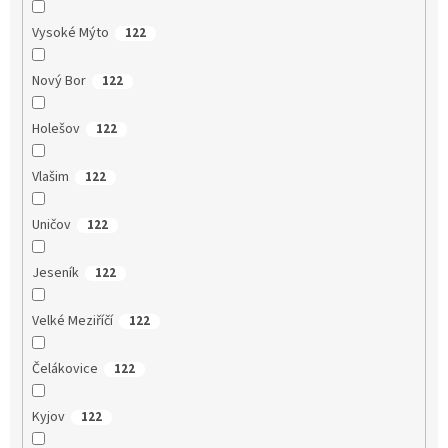
Vysoké Mýto
122
Nový Bor
122
Holešov
122
Vlašim
122
Uničov
122
Jeseník
122
Velké Meziříčí
122
Čelákovice
122
Kyjov
122