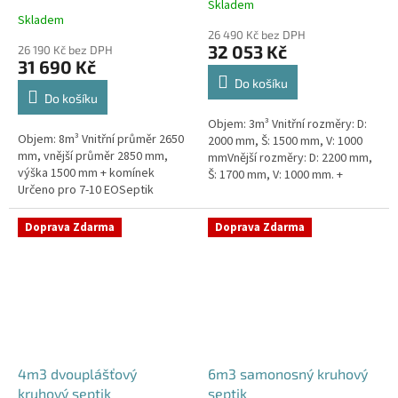
Skladem
Průměrné
Skladem
hodnocení
26 490 Kč bez DPH
produktu
32 053 Kč
26 190 Kč bez DPH
je
31 690 Kč
4,3
Do košíku
z
Do košíku
5
Objem: 3m³ Vnitřní rozměry: D:
hvězdiček.
Objem: 8m³ Vnitřní průměr 2650
2000 mm, Š: 1500 mm, V: 1000
mm, vnější průměr 2850 mm,
mmVnější rozměry: D: 2200 mm,
výška 1500 mm + komínek
Š: 1700 mm, V: 1000 mm. +
Určeno pro 7-10 EOSeptik
komínek Určeno pro 2-4
vhodný pod parkovací stání,
EOKvalitní, pevný septik bez
komunikace a do jílovité...
potřeby...
Doprava Zdarma
Doprava Zdarma
4m3 dvouplášťový
6m3 samonosný kruhový
kruhový septik
septik