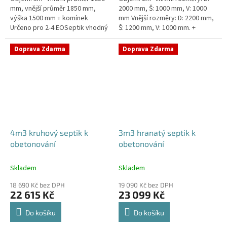
mm, vnější průměr 1850 mm,
2000 mm, Š: 1000 mm, V: 1000
výška 1500 mm + komínek
mm Vnější rozměry: D: 2200 mm,
Určeno pro 2-4 EOSeptik vhodný
Š: 1200 mm, V: 1000 mm. +
pod parkovací stání,
komínek Určeno pro 1-3
komunikace a do jílovité...
EOSeptik vhodný pod
Doprava Zdarma
Doprava Zdarma
parkovací...
4m3 kruhový septik k
3m3 hranatý septik k
obetonování
obetonování
Skladem
Skladem
18 690 Kč bez DPH
19 090 Kč bez DPH
22 615 Kč
23 099 Kč
Do košíku
Do košíku