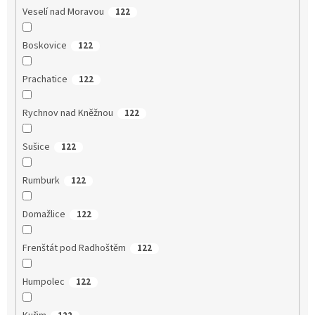
Veselí nad Moravou
122
Boskovice
122
Prachatice
122
Rychnov nad Kněžnou
122
Sušice
122
Rumburk
122
Domažlice
122
Frenštát pod Radhoštěm
122
Humpolec
122