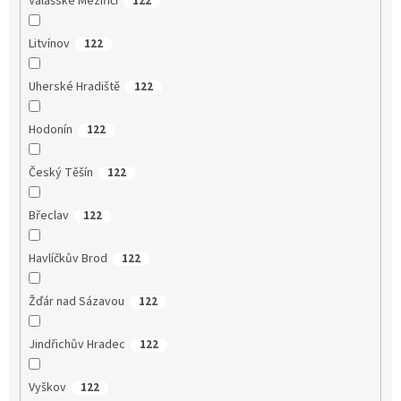
Valašské Meziříčí
122
Litvínov
122
Uherské Hradiště
122
Hodonín
122
Český Těšín
122
Břeclav
122
Havlíčkův Brod
122
Žďár nad Sázavou
122
Jindřichův Hradec
122
Vyškov
122