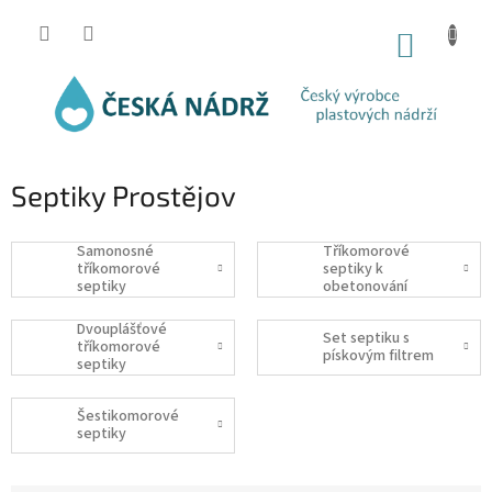
Přejít
na
NÁKUP
obsah
KOŠÍK
Septiky Prostějov
Samonosné
Tříkomorové
tříkomorové
septiky k
septiky
obetonování
Dvouplášťové
Set septiku s
tříkomorové
pískovým filtrem
septiky
Šestikomorové
septiky