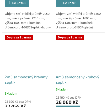
Do košíku
Do košíku
Objem: 5m³ Vnitřní průměr 2050
Objem: 2m³ Vnitřní průměr 1350
mm, vnější průměr 2250 mm,
mm, vnější průměr 1600 mm,
výška 1500 mm + komínek
výška 1500 mm + komínek
Určeno pro 4-6 EOSeptik vhodný
Určeno pro 1-3 EOPojízdný
pod parkovací stání,
septik vhodný do míst s
komunikace a do jílovité
vysokou hladinou spodní
Doprava Zdarma
Doprava Zdarma
zeminyPrůměr...
vodyPrůměr a pozici...
2m3 samonosný hranatý
4m3 samonosný kruhový
septik
septik
Skladem
Průměrné
Skladem
hodnocení
23 190 Kč bez DPH
produktu
28 060 Kč
22 690 Kč bez DPH
je
27 455 Kč