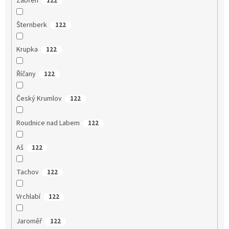
Zábřeh
122
Šternberk
122
Krupka
122
Říčany
122
Český Krumlov
122
Roudnice nad Labem
122
Aš
122
Tachov
122
Vrchlabí
122
Jaroměř
122