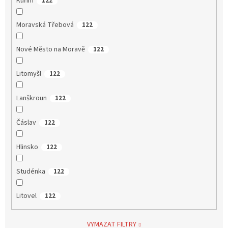
Kuřim
122
Moravská Třebová
122
Nové Město na Moravě
122
Litomyšl
122
Lanškroun
122
Čáslav
122
Hlinsko
122
Studénka
122
Litovel
122
VYMAZAT FILTRY