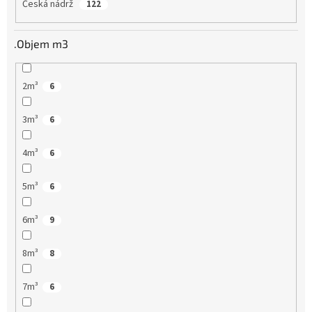
Česká nádrž
122
.Objem m3
2m³
6
3m³
6
4m³
6
5m³
6
6m³
9
8m³
8
7m³
6