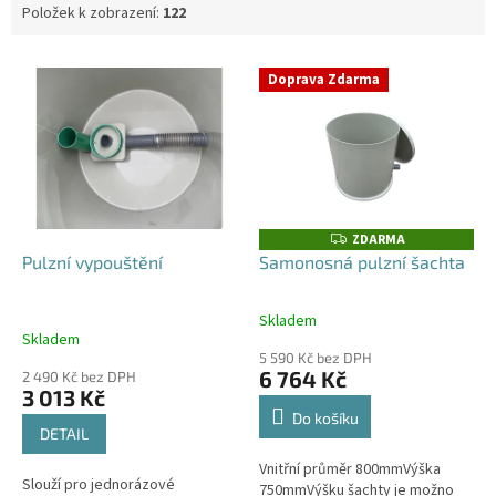
Položek k zobrazení:
122
V
Doprava Zdarma
ý
p
i
s
p
r
o
ZDARMA
Z
D
d
Pulzní vypouštění
Samonosná pulzní šachta
A
u
R
M
k
A
Skladem
Průměrné
t
Skladem
hodnocení
ů
5 590 Kč bez DPH
produktu
6 764 Kč
2 490 Kč bez DPH
je
3 013 Kč
4,0
Do košíku
z
DETAIL
5
Vnitřní průměr 800mmVýška
hvězdiček.
Slouží pro jednorázové
750mmVýšku šachty je možno