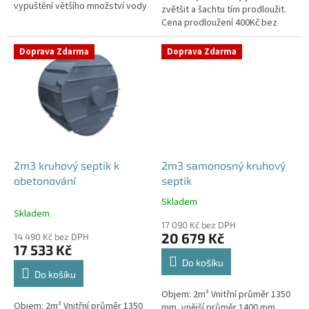
vypuštění většího množství vody
zvětšit a šachtu tím prodloužit.
Cena prodloužení 400Kč bez
DPH/10cm.V případě potřeby
prodloužení šachty napište
Doprava Zdarma
Doprava Zdarma
svůj...
2m3 kruhový septik k
2m3 samonosný kruhový
obetonování
septik
Skladem
Průměrné
Skladem
hodnocení
17 090 Kč bez DPH
produktu
20 679 Kč
14 490 Kč bez DPH
je
17 533 Kč
4,6
Do košíku
z
Do košíku
5
Objem: 2m³ Vnitřní průměr 1350
hvězdiček.
Objem: 2m³ Vnitřní průměr 1350
mm, vnější průměr 1400 mm,