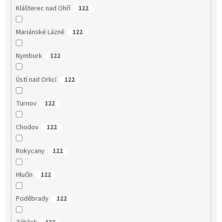
Klášterec nad Ohří
122
Mariánské Lázně
122
Nymburk
122
Ústí nad Orlicí
122
Turnov
122
Chodov
122
Rokycany
122
Hlučín
122
Poděbrady
122