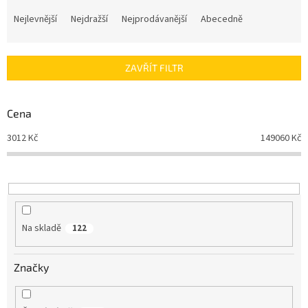
Ř
a
Nejlevnější
Nejdražší
Nejprodávanější
Abecedně
z
e
n
ZAVŘÍT FILTR
í
p
r
Cena
o
d
3012
Kč
149060
Kč
u
k
t
ů
Na skladě
122
Značky