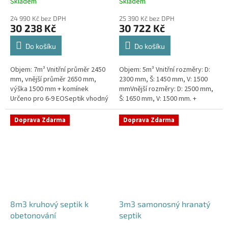
Skladem
Skladem
24 990 Kč bez DPH
25 390 Kč bez DPH
30 238 Kč
30 722 Kč
Do košíku
Do košíku
Objem: 7m³ Vnitřní průměr 2450
Objem: 5m³ Vnitřní rozměry: D:
mm, vnější průměr 2650 mm,
2300 mm, Š: 1450 mm, V: 1500
výška 1500 mm + komínek
mmVnější rozměry: D: 2500 mm,
Určeno pro 6-9 EOSeptik vhodný
Š: 1650 mm, V: 1500 mm. +
pod parkovací stání,
komínek Určeno pro 4-6
komunikace a do jílovité
EOSeptik vhodný pod parkovací
Doprava Zdarma
Doprava Zdarma
zeminyPrůměr...
stání,...
8m3 kruhový septik k
3m3 samonosný hranatý
obetonování
septik