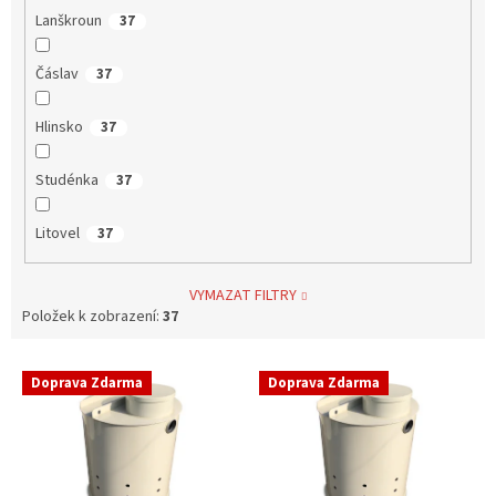
Lanškroun
37
Čáslav
37
Hlinsko
37
Studénka
37
Litovel
37
VYMAZAT FILTRY
Položek k zobrazení:
37
V
Doprava Zdarma
Doprava Zdarma
ý
p
i
s
p