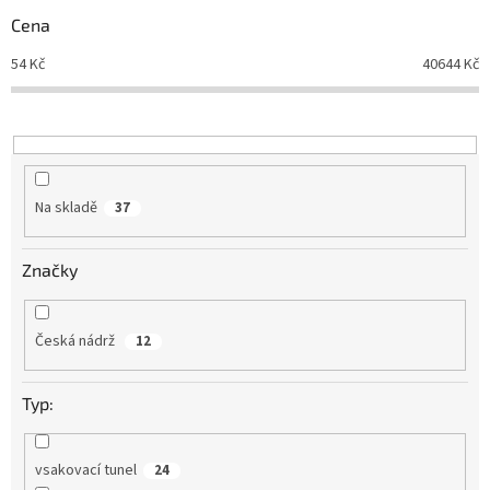
r
Cena
o
d
54
Kč
40644
Kč
u
k
t
ů
Na skladě
37
Značky
Česká nádrž
12
Typ:
vsakovací tunel
24