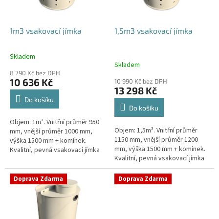
r
o
d
1m3 vsakovací jímka
1,5m3 vsakovací jímka
u
k
Skladem
Průměrné
t
Skladem
hodnocení
ů
8 790 Kč bez DPH
produktu
10 636 Kč
10 990 Kč bez DPH
je
13 298 Kč
4,4
Do košíku
z
Do košíku
5
Objem: 1m³. Vnitřní průměr 950
hvězdiček.
Objem: 1,5m³. Vnitřní průměr
mm, vnější průměr 1000 mm,
1150 mm, vnější průměr 1200
výška 1500 mm + komínek.
mm, výška 1500 mm + komínek.
Kvalitní, pevná vsakovací jímka
Kvalitní, pevná vsakovací jímka
(nádrž) bez potřeby
(nádrž) bez potřeby
obetonování Průměr přítoku a
obetonování Průměr přítoku a
odtoku +...
Doprava Zdarma
Doprava Zdarma
odtoku +...