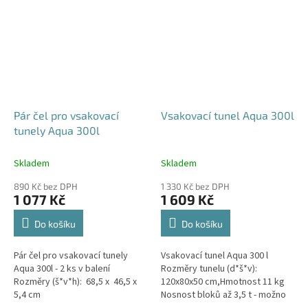
Pár čel pro vsakovací
Vsakovací tunel Aqua 300l
tunely Aqua 300l
Skladem
Skladem
890 Kč bez DPH
1 330 Kč bez DPH
1 077 Kč
1 609 Kč
Do košíku
Do košíku
Pár čel pro vsakovací tunely
Vsakovací tunel Aqua 300 l
Aqua 300l - 2 ks v balení
Rozměry tunelu (d*š*v):
Rozměry (š*v*h): 68,5 x 46,5 x
120x80x50 cm,Hmotnost 11 kg
5,4 cm
Nosnost bloků až 3,5 t - možno
umístit pod parkovací stání do