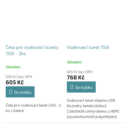
odtoku +...
odtoku +...
Čela pro vsakovací tunely
Vsakovací tunel 150l
150l - 2ks
Skladem
Průměrné
Skladem
hodnocení
635 Kč bez DPH
produktu
768 Kč
500 Kč bez DPH
je
605 Kč
4,6
Do košíku
z
Do košíku
5
Vsakovací tunel objemu 150l
hvězdiček.
Čela pro vsakovací tunel 150 l - 2
Rozměry tunelu (dxšxv):
ks v balení
120x50x36 cmVyrobeno z HDPE
(vysokohustotní polyethylen)
Nosnost bloků až 3,5t - možno
umístit pod parkovací stání do...