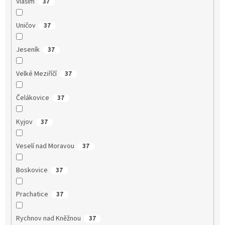
Vlašim
37
Uničov
37
Jeseník
37
Velké Meziříčí
37
Čelákovice
37
Kyjov
37
Veselí nad Moravou
37
Boskovice
37
Prachatice
37
Rychnov nad Kněžnou
37