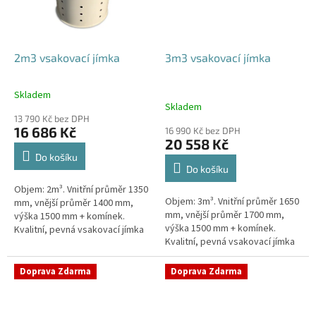
2m3 vsakovací jímka
3m3 vsakovací jímka
Skladem
Průměrné
Skladem
hodnocení
13 790 Kč bez DPH
produktu
16 686 Kč
16 990 Kč bez DPH
je
20 558 Kč
4,8
Do košíku
z
Do košíku
5
Objem: 2m³. Vnitřní průměr 1350
hvězdiček.
Objem: 3m³. Vnitřní průměr 1650
mm, vnější průměr 1400 mm,
mm, vnější průměr 1700 mm,
výška 1500 mm + komínek.
výška 1500 mm + komínek.
Kvalitní, pevná vsakovací jímka
Kvalitní, pevná vsakovací jímka
(nádrž) bez potřeby
(nádrž) bez potřeby
obetonování Průměr přítoku a
obetonování Průměr přítoku a
odtoku +...
Doprava Zdarma
Doprava Zdarma
odtoku +...