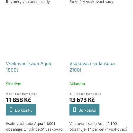
Rozměry vsakovací sady
Rozměry vsakovací sady
480x80x52 cm Nosnost bloků až
600x80x52 cm Nosnost bloků až
3,5 t -...
3,5 t -...
Vsakovací sada Aqua
Vsakovací sada Aqua
1800l
2100l
Skladem
Skladem
9 800 Kč bez DPH
11 300 Kč bez DPH
11 858 Kč
13 673 Kč
Do košíku
Do košíku
Vsakovací sada Aqua 1 800 l
Vsakovací sada Aqua 2 100 l
obsahuje: 1* pár čel6* vsakovací
obsahuje: 1* pár čel7* vsakovací