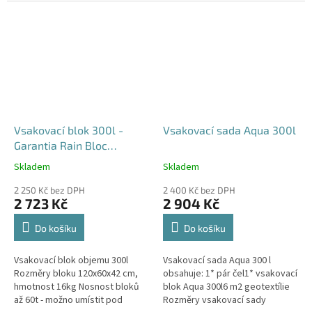
průjezdu u RD
Vsakovací blok 300l -
Vsakovací sada Aqua 300l
Garantia Rain Bloc
Compact
Skladem
Skladem
Průměrné
Průměrné
hodnocení
hodnocení
2 250 Kč bez DPH
2 400 Kč bez DPH
produktu
produktu
2 723 Kč
2 904 Kč
je
je
4,5
5,0
Do košíku
Do košíku
z
z
5
5
Vsakovací blok objemu 300l
Vsakovací sada Aqua 300 l
hvězdiček.
hvězdiček.
Rozměry bloku 120x60x42 cm,
obsahuje: 1* pár čel1* vsakovací
hmotnost 16kg Nosnost bloků
blok Aqua 300l6 m2 geotextílie
až 60t - možno umístit pod
Rozměry vsakovací sady