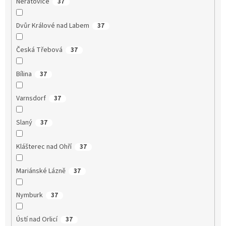
Neratovice
37
Dvůr Králové nad Labem
37
Česká Třebová
37
Bílina
37
Varnsdorf
37
Slaný
37
Klášterec nad Ohří
37
Mariánské Lázně
37
Nymburk
37
Ústí nad Orlicí
37