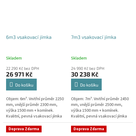
6m3 vsakovací jímka
7m3 vsakovací jímka
Skladem
Skladem
22 290 Kč bez DPH
24 990 Kč bez DPH
26 971 Kč
30 238 Kč
Do košíku
Do košíku
Objem: 6m³. Vnitřní průměr 2250
Objem: 7m³. Vnitřní průměr 2450
mm, vnější průměr 2300 mm,
mm, vnější průměr 2500 mm,
výška 1500 mm + komínek.
výška 1500 mm + komínek.
Kvalitní, pevná vsakovací jímka
Kvalitní, pevná vsakovací jímka
(nádrž) bez potřeby
(nádrž) bez potřeby
obetonování Průměr přítoku a
obetonování Průměr přítoku a
Doprava Zdarma
Doprava Zdarma
odtoku +...
odtoku +...