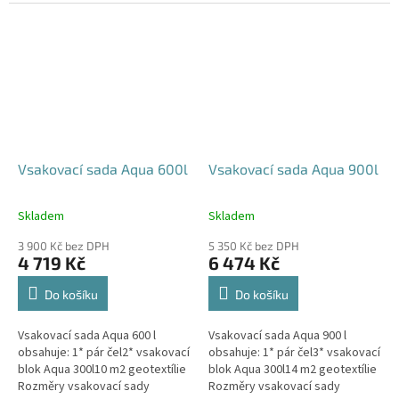
parkovací stání, komunikace,
120x80x52 cm Nosnost bloků až
veřejná prostranství Cena
3,5 t - možno umístit pod...
včetně...
Vsakovací sada Aqua 600l
Vsakovací sada Aqua 900l
Skladem
Skladem
Průměrné
Průměrné
hodnocení
hodnocení
3 900 Kč bez DPH
5 350 Kč bez DPH
produktu
produktu
4 719 Kč
6 474 Kč
je
je
5,0
5,0
Do košíku
Do košíku
z
z
5
5
Vsakovací sada Aqua 600 l
Vsakovací sada Aqua 900 l
hvězdiček.
hvězdiček.
obsahuje: 1* pár čel2* vsakovací
obsahuje: 1* pár čel3* vsakovací
blok Aqua 300l10 m2 geotextílie
blok Aqua 300l14 m2 geotextílie
Rozměry vsakovací sady
Rozměry vsakovací sady