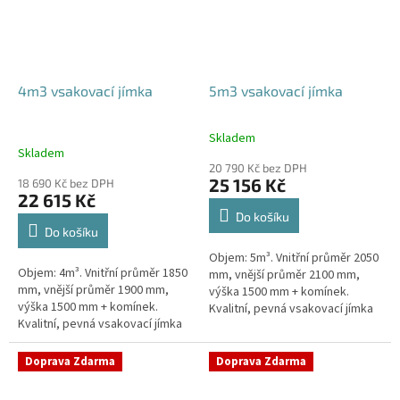
4m3 vsakovací jímka
5m3 vsakovací jímka
Skladem
Průměrné
Skladem
hodnocení
20 790 Kč bez DPH
produktu
25 156 Kč
18 690 Kč bez DPH
je
22 615 Kč
5,0
Do košíku
z
Do košíku
5
Objem: 5m³. Vnitřní průměr 2050
hvězdiček.
Objem: 4m³. Vnitřní průměr 1850
mm, vnější průměr 2100 mm,
mm, vnější průměr 1900 mm,
výška 1500 mm + komínek.
výška 1500 mm + komínek.
Kvalitní, pevná vsakovací jímka
Kvalitní, pevná vsakovací jímka
(nádrž) bez potřeby
(nádrž) bez potřeby
obetonování Průměr přítoku a
obetonování Průměr přítoku a
odtoku +...
Doprava Zdarma
Doprava Zdarma
odtoku +...