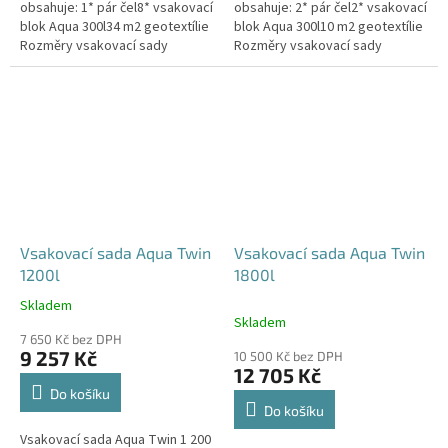
obsahuje: 1* pár čel8* vsakovací
obsahuje: 2* pár čel2* vsakovací
blok Aqua 300l34 m2 geotextílie
blok Aqua 300l10 m2 geotextílie
Rozměry vsakovací sady
Rozměry vsakovací sady
960x80x52 cm Nosnost bloků až
120x80x104 cm Nosnost bloků
3,5 t - možno umístit pod...
až 3,5 t - možno umístit pod...
Vsakovací sada Aqua Twin
Vsakovací sada Aqua Twin
1200l
1800l
Skladem
Průměrné
Skladem
hodnocení
7 650 Kč bez DPH
produktu
9 257 Kč
10 500 Kč bez DPH
je
12 705 Kč
5,0
Do košíku
z
Do košíku
5
Vsakovací sada Aqua Twin 1 200
hvězdiček.