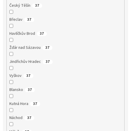
Český Těšín
37
Břeclav
37
Havlíčkův Brod
37
Žďár nad Sázavou
37
Jindřichův Hradec
37
Vyškov
37
Blansko
37
Kutná Hora
37
Náchod
37