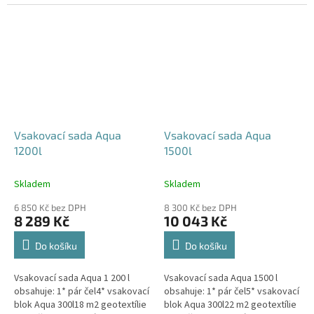
240x80x52 cm Nesedí vám
360x80x52 cm Nesedí vám
rozměr tohoto...
rozměr tohoto...
Vsakovací sada Aqua
Vsakovací sada Aqua
1200l
1500l
Skladem
Skladem
6 850 Kč bez DPH
8 300 Kč bez DPH
8 289 Kč
10 043 Kč
Do košíku
Do košíku
Vsakovací sada Aqua 1 200 l
Vsakovací sada Aqua 1500 l
obsahuje: 1* pár čel4* vsakovací
obsahuje: 1* pár čel5* vsakovací
blok Aqua 300l18 m2 geotextílie
blok Aqua 300l22 m2 geotextílie