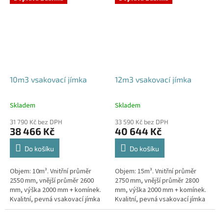
odtoku +...
odtoku +...
10m3 vsakovací jímka
12m3 vsakovací jímka
Skladem
Skladem
Průměrné
Průměrné
hodnocení
hodnocení
31 790 Kč bez DPH
33 590 Kč bez DPH
produktu
produktu
38 466 Kč
40 644 Kč
je
je
5,0
5,0
Do košíku
Do košíku
z
z
5
5
Objem: 10m³. Vnitřní průměr
Objem: 15m³. Vnitřní průměr
hvězdiček.
hvězdiček.
2550 mm, vnější průměr 2600
2750 mm, vnější průměr 2800
mm, výška 2000 mm + komínek.
mm, výška 2000 mm + komínek.
Kvalitní, pevná vsakovací jímka
Kvalitní, pevná vsakovací jímka
(nádrž) bez potřeby
(nádrž) bez potřeby
obetonování Průměr přítoku a
obetonování Průměr přítoku a