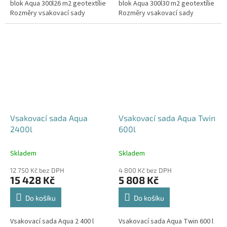
blok Aqua 300l26 m2 geotextílie
blok Aqua 300l30 m2 geotextílie
Rozměry vsakovací sady
Rozměry vsakovací sady
720x80x52 cm Nosnost bloků až
840x80x52 cm Nosnost bloků až
3,5 t - možno umístit pod...
3,5 t - možno umístit pod...
Vsakovací sada Aqua
Vsakovací sada Aqua Twin
2400l
600l
Skladem
Skladem
12 750 Kč bez DPH
4 800 Kč bez DPH
15 428 Kč
5 808 Kč
Do košíku
Do košíku
Vsakovací sada Aqua 2 400 l
Vsakovací sada Aqua Twin 600 l