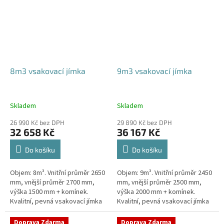
8m3 vsakovací jímka
9m3 vsakovací jímka
Skladem
Skladem
26 990 Kč bez DPH
29 890 Kč bez DPH
32 658 Kč
36 167 Kč
Do košíku
Do košíku
Objem: 8m³. Vnitřní průměr 2650
Objem: 9m³. Vnitřní průměr 2450
mm, vnější průměr 2700 mm,
mm, vnější průměr 2500 mm,
výška 1500 mm + komínek.
výška 2000 mm + komínek.
Kvalitní, pevná vsakovací jímka
Kvalitní, pevná vsakovací jímka
(nádrž) bez potřeby
(nádrž) bez potřeby
obetonování Průměr přítoku a
obetonování Průměr přítoku a
Doprava Zdarma
Doprava Zdarma