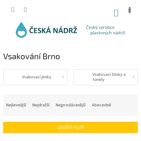
Přejít
na
NÁKUP
obsah
KOŠÍK
Vsakování Brno
Vsakovací bloky a
Vsakovací jímky
tunely
Ř
a
Nejlevnější
Nejdražší
Nejprodávanější
Abecedně
z
e
n
ZAVŘÍT FILTR
í
p