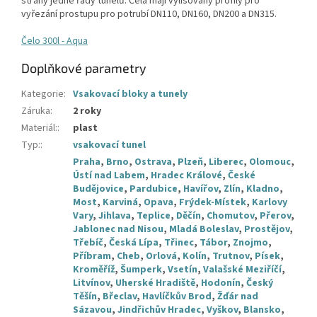
strany jedné řady tunelů. Čela mají vylisovány profily pro
vyřezání prostupu pro potrubí DN110, DN160, DN200 a DN315.
Čelo 300l - Aqua
Doplňkové parametry
Kategorie
:
Vsakovací bloky a tunely
Záruka
:
2 roky
Materiál:
:
plast
Typ:
:
vsakovací tunel
Praha
,
Brno
,
Ostrava
,
Plzeň
,
Liberec
,
Olomouc
,
Ústí nad Labem
,
Hradec Králové
,
České
Budějovice
,
Pardubice
,
Havířov
,
Zlín
,
Kladno
,
Most
,
Karviná
,
Opava
,
Frýdek-Místek
,
Karlovy
Vary
,
Jihlava
,
Teplice
,
Děčín
,
Chomutov
,
Přerov
,
Jablonec nad Nisou
,
Mladá Boleslav
,
Prostějov
,
Třebíč
,
Česká Lípa
,
Třinec
,
Tábor
,
Znojmo
,
Příbram
,
Cheb
,
Orlová
,
Kolín
,
Trutnov
,
Písek
,
Kroměříž
,
Šumperk
,
Vsetín
,
Valašské Meziříčí
,
Litvínov
,
Uherské Hradiště
,
Hodonín
,
Český
Těšín
,
Břeclav
,
Havlíčkův Brod
,
Žďár nad
Sázavou
,
Jindřichův Hradec
,
Vyškov
,
Blansko
,