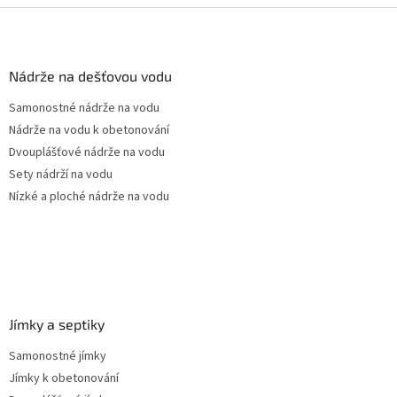
Z
á
p
a
Nádrže na dešťovou vodu
t
Samonostné nádrže na vodu
í
Nádrže na vodu k obetonování
Dvouplášťové nádrže na vodu
Sety nádrží na vodu
Nízké a ploché nádrže na vodu
Jímky a septiky
Samonostné jímky
Jímky k obetonování