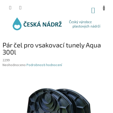
Přejít
na
NÁKUP
obsah
KOŠÍK
Pár čel pro vsakovací tunely Aqua
300l
2299
Průměrné
Neohodnoceno
Podrobnosti hodnocení
hodnocení
produktu
je
0,0
z
5
hvězdiček.