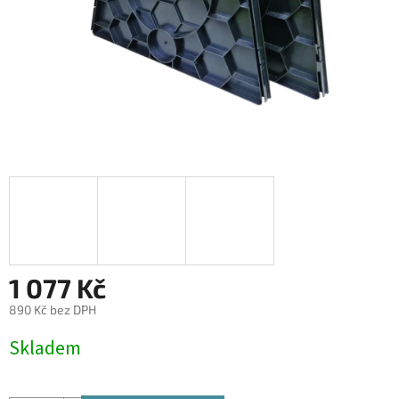
1 077 Kč
890 Kč bez DPH
Měrná
Skladem
cena: