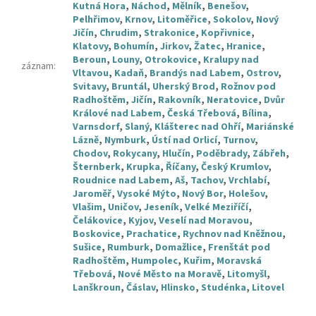
Kutná Hora
,
Náchod
,
Mělník
,
Benešov
,
Pelhřimov
,
Krnov
,
Litoměřice
,
Sokolov
,
Nový
Jičín
,
Chrudim
,
Strakonice
,
Kopřivnice
,
Klatovy
,
Bohumín
,
Jirkov
,
Žatec
,
Hranice
,
Beroun
,
Louny
,
Otrokovice
,
Kralupy nad
záznam
:
Vltavou
,
Kadaň
,
Brandýs nad Labem
,
Ostrov
,
Svitavy
,
Bruntál
,
Uherský Brod
,
Rožnov pod
Radhoštěm
,
Jičín
,
Rakovník
,
Neratovice
,
Dvůr
Králové nad Labem
,
Česká Třebová
,
Bílina
,
Varnsdorf
,
Slaný
,
Klášterec nad Ohří
,
Mariánské
Lázně
,
Nymburk
,
Ústí nad Orlicí
,
Turnov
,
Chodov
,
Rokycany
,
Hlučín
,
Poděbrady
,
Zábřeh
,
Šternberk
,
Krupka
,
Říčany
,
Český Krumlov
,
Roudnice nad Labem
,
Aš
,
Tachov
,
Vrchlabí
,
Jaroměř
,
Vysoké Mýto
,
Nový Bor
,
Holešov
,
Vlašim
,
Uničov
,
Jeseník
,
Velké Meziříčí
,
Čelákovice
,
Kyjov
,
Veselí nad Moravou
,
Boskovice
,
Prachatice
,
Rychnov nad Kněžnou
,
Sušice
,
Rumburk
,
Domažlice
,
Frenštát pod
Radhoštěm
,
Humpolec
,
Kuřim
,
Moravská
Třebová
,
Nové Město na Moravě
,
Litomyšl
,
Lanškroun
,
Čáslav
,
Hlinsko
,
Studénka
,
Litovel