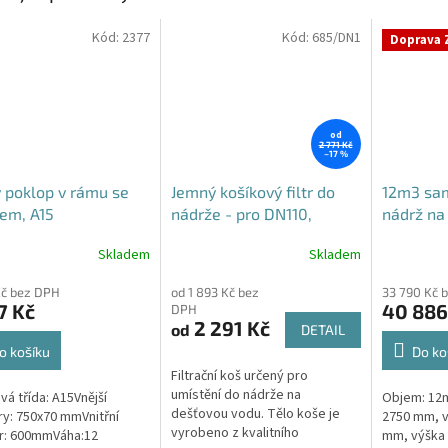
Kód:
2377
Kód:
685/DN1
Doprava 
od
2 771 Kč
–17 %
 poklop v rámu se
Jemný košíkový filtr do
12m3 sa
em, A15
nádrže - pro DN110,
nádrž na
DN125 i DN160
Skladem
Skladem
rné
Průměrné
cení
hodnocení
Kč bez DPH
od 1 893 Kč bez
33 790 Kč 
ktu
produktu
7 Kč
40 886
DPH
je
2 291 Kč
od
DETAIL
4,6
z
o košíku
Do ko
5
Filtrační koš určený pro
ček.
hvězdiček.
umístění do nádrže na
vá třída: A15Vnější
Objem: 12m
dešťovou vodu. Tělo koše je
y: 750x70 mmVnitřní
2750 mm, v
vyrobeno z kvalitního
r: 600mmVáha:12
mm, výška