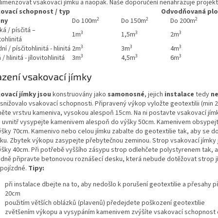
imenzovat vsakovací jímku a naopak. Naše doporučení nenahrazuje projek
ovací schopnost / typ
Odvodňovaná plo
2
2
2
iny
Do 100m
Do 150m
Do 200m
á / písčitá –
3
3
3
1m
1,5m
2m
tohlinitá
3
3
3
ní / písčitohlinitá - hlinitá
2m
3m
4m
3
3
3
/ hlinitá - jílovitohlinitá
3m
4,5m
6m
zení vsakovací jímky
ovací jímky jsou
konstruovány jako
samonosné
, jejich
instalace
tedy
ne
 snižovalo vsakovací schopnosti. Připravený výkop vyložte geotextilii (min
něte vrstvu kameniva, vysokou alespoň 15cm. Na ni postavte vsakovací jímku
u uvnitř vysypejte kamenivem alespoň do výšky 50cm. Kamenivem obsypejte j
ýšky 70cm. Kamenivo nebo celou jímku zabalte do geotextilie tak, aby se d
šku. Zbytek výkopu zasypejte přebytečnou zeminou. Strop vsakovací jímky
ýšky 40cm. Při potřebě vyššího zásypu strop odlehčete polystyrenem tak, a
adně připravte betonovou roznášecí desku, která nebude dotěžovat strop j
 pojízdné.
Tipy:
při instalace dbejte na to, aby nedošlo k porušení geotextilie a přesahy 
20cm
použitím větších oblázků (plavenů) předejdete poškození geotextilie
zvětšením výkopu a vysypáním kamenivem zvýšíte vsakovací schopnost 