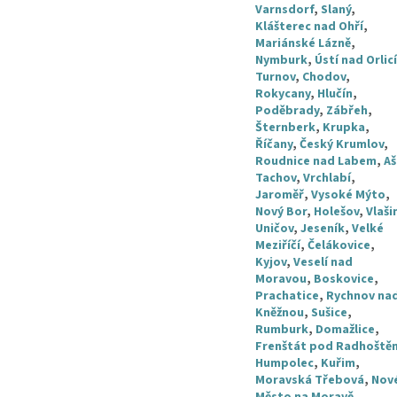
Varnsdorf
,
Slaný
,
Klášterec nad Ohří
,
Mariánské Lázně
,
Nymburk
,
Ústí nad Orlicí
Turnov
,
Chodov
,
Rokycany
,
Hlučín
,
Poděbrady
,
Zábřeh
,
Šternberk
,
Krupka
,
Říčany
,
Český Krumlov
,
Roudnice nad Labem
,
Aš
Tachov
,
Vrchlabí
,
Jaroměř
,
Vysoké Mýto
,
Nový Bor
,
Holešov
,
Vlaši
Uničov
,
Jeseník
,
Velké
Meziříčí
,
Čelákovice
,
Kyjov
,
Veselí nad
Moravou
,
Boskovice
,
Prachatice
,
Rychnov na
Kněžnou
,
Sušice
,
Rumburk
,
Domažlice
,
Frenštát pod Radhoště
Humpolec
,
Kuřim
,
Moravská Třebová
,
Nov