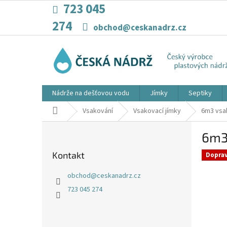
Přejít
723 045
na
274
obsah
obchod@ceskanadrz.cz
Nádrže na dešťovou vodu
Jímky
Septiky
Domů
Vsakování
Vsakovací jímky
6m3 vsa
P
6m3
o
s
Kontakt
Dopra
t
r
obchod
@
ceskanadrz.cz
a
723 045 274
n
n
í