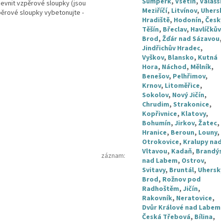
Šumperk
,
Vsetín
,
Valašs
evnit vzpěrové sloupky (jsou
Meziříčí
,
Litvínov
,
Uhers
pěrové sloupky vybetonujte -
Hradiště
,
Hodonín
,
Česk
Těšín
,
Břeclav
,
Havlíčkův
Brod
,
Žďár nad Sázavou
Jindřichův Hradec
,
Vyškov
,
Blansko
,
Kutná
Hora
,
Náchod
,
Mělník
,
Benešov
,
Pelhřimov
,
Krnov
,
Litoměřice
,
Sokolov
,
Nový Jičín
,
Chrudim
,
Strakonice
,
Kopřivnice
,
Klatovy
,
Bohumín
,
Jirkov
,
Žatec
,
Hranice
,
Beroun
,
Louny
,
Otrokovice
,
Kralupy na
Vltavou
,
Kadaň
,
Brandý
záznam
:
nad Labem
,
Ostrov
,
Svitavy
,
Bruntál
,
Uhersk
Brod
,
Rožnov pod
Radhoštěm
,
Jičín
,
Rakovník
,
Neratovice
,
Dvůr Králové nad Labem
Česká Třebová
,
Bílina
,