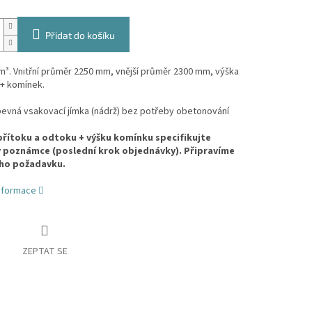
Přidat do košíku
³. Vnitřní průměr 2250 mm, vnější průměr 2300 mm, výška
+ komínek.
 pevná vsakovací jímka (nádrž) bez potřeby obetonování
řítoku a odtoku + výšku komínku specifikujte
 poznámce (poslední krok objednávky). Připravíme
eho požadavku.
informace
ZEPTAT SE