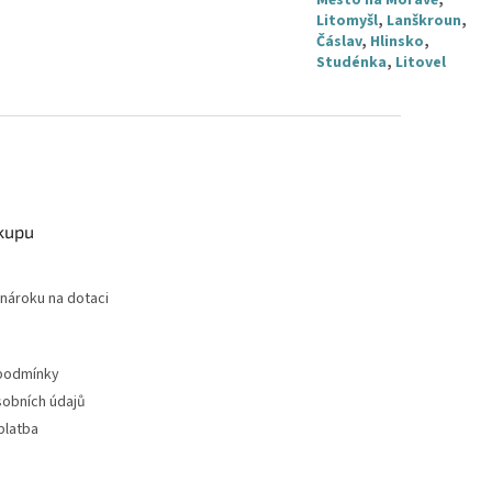
Město na Moravě
,
Litomyšl
,
Lanškroun
,
Čáslav
,
Hlinsko
,
Studénka
,
Litovel
kupu
nároku na dotaci
podmínky
obních údajů
Virtuální asistent
platba
Online