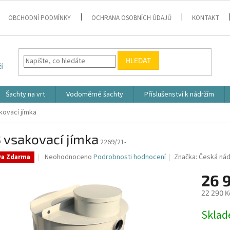
OBCHODNÍ PODMÍNKY
OCHRANA OSOBNÍCH ÚDAJŮ
KONTAKT
HLEDAT
Šachty na vrt
Vodoměrné šachty
Příslušenství k nádržím
kovací jímka
 vsakovací jímka
2269/21-
Průměrné
Neohodnoceno
Podrobnosti hodnocení
Značka:
Česká nád
va Zdarma
hodnocení
produktu
26 9
je
22 290 K
0,0
z
Měrná
Skla
5
cena:
hvězdiček.