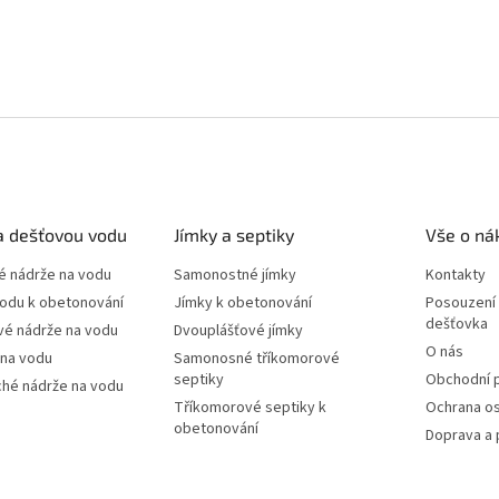
a dešťovou vodu
Jímky a septiky
Vše o ná
 nádrže na vodu
Samonostné jímky
Kontakty
vodu k obetonování
Jímky k obetonování
Posouzení 
dešťovka
vé nádrže na vodu
Dvouplášťové jímky
O nás
 na vodu
Samonosné tříkomorové
septiky
Obchodní 
ché nádrže na vodu
Tříkomorové septiky k
Ochrana os
obetonování
Doprava a 