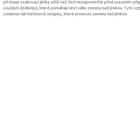
při koupi vsakovací jímky větší než 2m3 nezapomeňte před usazením přip
součástí dodávky), které pomáhají nést váhu zeminy nad jímkou. Tyto vz
vzniknou tak betonové sloupky, které ponesou zeminu nad jímkou.