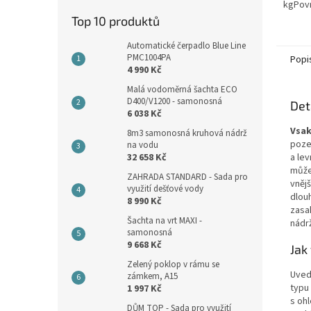
kgPovr
protis
Top 10 produktů
šedáMa
vybave
Automatické čerpadlo Blue Line
PMC1004PA
Popi
4 990 Kč
Malá vodoměrná šachta ECO
D400/V1200 - samonosná
Det
6 038 Kč
Vsak
8m3 samonosná kruhová nádrž
poze
na vodu
32 658 Kč
a le
může
ZAHRADA STANDARD - Sada pro
vněj
využití dešťové vody
dlou
8 990 Kč
zasa
Šachta na vrt MAXI -
nádrž
samonosná
9 668 Kč
Jak
Zelený poklop v rámu se
Uved
zámkem, A15
typu
1 997 Kč
s oh
DŮM TOP - Sada pro využití