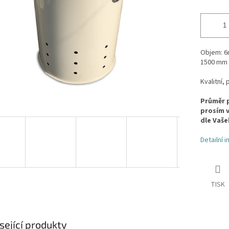
Objem: 6m
1500 mm 
Kvalitní,
Průměr p
prosím v
dle Vaš
Detailní 
TISK
sející produkty