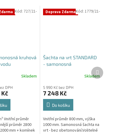
Kód:
727/21-
Kód:
1779/21-
Zdarma
Doprava Zdarma
monosná kruhová
Šachta na vrt STANDARD
 vodu
- samonosná
Další
produkt
Skladem
Skladem
Průměrné
hodnocení
bez DPH
5 990 Kč bez DPH
produktu
 Kč
7 248 Kč
je
4,3
z
šíku
Do košíku
5
hvězdiček.
³ Vnitřní průměr
Vnitřní průměr 800 mm, výška
nější průměr 2800
1000 mm. Samonosná šachta na
 2000 mm + komínek
vrt - bez obetonování.Volitelné