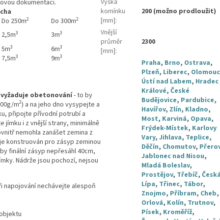
Výška
tovou dokumentaci.
komínku
200 (možno prodloužit)
cha
2
2
[mm]
:
Do 250m
Do 300m
Vnější
3
3
2,5m
3m
průměr
2300
3
3
5m
6m
[mm]
:
3
3
7,5m
9m
Praha
,
Brno
,
Ostrava
,
Plzeň
,
Liberec
,
Olomouc
Ústí nad Labem
,
Hradec
Králové
,
České
vyžaduje obetonování
- to by
Budějovice
,
Pardubice
,
2
 200g/m
) a na jeho dno vysypejte a
Havířov
,
Zlín
,
Kladno
,
, připojte přívodní potrubí a
Most
,
Karviná
,
Opava
,
ímku i z vnější strany, minimálně
Frýdek-Místek
,
Karlovy
ovnitř nemohla zanášet zemina z
Vary
,
Jihlava
,
Teplice
,
 je konstruován pro zásyp zeminou
Děčín
,
Chomutov
,
Přero
by finální zásyp nepřesáhl 40cm,
Jablonec nad Nisou
,
ímky. Nádrže jsou pochozí, nejsou
Mladá Boleslav
,
Prostějov
,
Třebíč
,
Česk
Lípa
,
Třinec
,
Tábor
,
při napojování nechávejte alespoň
Znojmo
,
Příbram
,
Cheb
,
Orlová
,
Kolín
,
Trutnov
,
Písek
,
Kroměříž
,
objektu