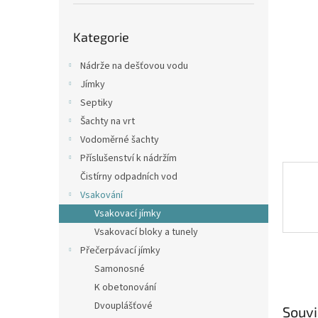
p
a
Přeskočit
n
Kategorie
kategorie
e
l
Nádrže na dešťovou vodu
Jímky
Septiky
Šachty na vrt
Vodoměrné šachty
Příslušenství k nádržím
Čistírny odpadních vod
Vsakování
Vsakovací jímky
Vsakovací bloky a tunely
Přečerpávací jímky
Samonosné
K obetonování
Dvouplášťové
Souvi