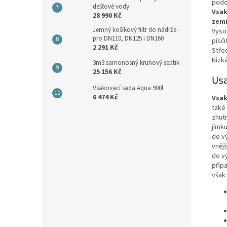
podd
dešťové vody
Vsak
28 990 Kč
zem
Jemný košíkový filtr do nádrže -
Vysok
pro DN110, DN125 i DN160
písči
2 291 Kč
Střed
Nízká 
3m3 samonosný kruhový septik
25 156 Kč
Usa
Vsakovací sada Aqua 900l
6 474 Kč
Vsak
také
zhut
jímk
do v
vněj
do v
příp
však