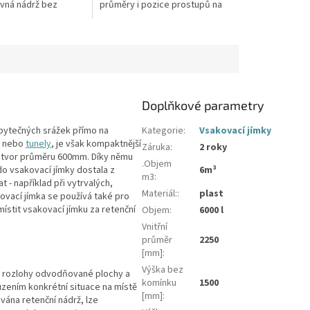
evná nádrž bez
průměry i pozice prostupů na
etonování.Průměr a
pažení vrtu, hadice i elektřinu -
řítoku/ů, odtoku/ů
požadované průměry...
Doplňkové parametry
řebytečných srážek přímo na
Kategorie
:
Vsakovací jímky
nebo
tunely
, je však kompaktnější
Záruka
:
2 roky
í otvor průměru 600mm. Díky němu
.Objem
do vsakovací jímky dostala z
6m³
m3
:
- například při vytrvalých,
Materiál:
:
plast
ovací jímka se používá také pro
místit vsakovací jímku za retenční
Objem
:
6000 l
Vnitřní
průměr
2250
[mm]
:
Výška bez
e rozlohy odvodňované plochy a
komínku
1500
uzením konkrétní situace na místě
[mm]
:
vána retenční nádrž, lze