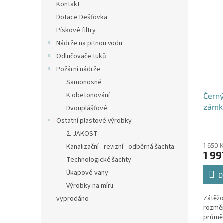
Kontakt
Dotace Dešťovka
Pískové filtry
Nádrže na pitnou vodu
Odlučovače tuků
Požární nádrže
Samonosné
K obetonování
Černý
zámk
Dvouplášťové
Ostatní plastové výrobky
Průmě
2. JAKOST
hodno
1 650 
Kanalizační - revizní - odběrná šachta
produ
1 99
je
Technologické šachty
4,5
Úkapové vany
z
D
5
Výrobky na míru
hvězdi
Zátěžo
vyprodáno
rozměr
průmě