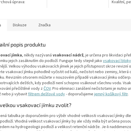
nedegenerujícího PE a všechny
chová úprava:
Kvalitní, p
kovové části jsou z nerezové
kluzBarva: černá / černo-
potřeby ob
oceli! Koš Vám tak...
teriál: PEPoklop je
umístění p
n 2 šrouby pro...
apod....
s
Diskuze
Značka
ailní popis produktu
ovací jímka
, někdy nazývaná
vsakovací nádrž
, je určena pro likvidaci p
mku jejich zasáknutím do podloží. Funguje tedy stejně jako
vsakovací bloky
vnější. Velkou výhodou vsakovacích jímek je jejich přístupnost skrze revizn
te vsakovací jímku pohodlně vyčistit od kalů, nečistot nebo zeminy, která 
šku. Revizním otvorem můžete v nouzovém případě vsakovací jímku odčerpat 
hotrvajících deštích, kdy podloží není schopno vsáknout všechnu vodu. Vsak
kování přečištěné vody z
ČOV
. Pro eliminaci zanášení nečistotami je nutno u
 nebo ji vybavit
filtrem dešťové vody
- doporučujeme
jemný košíkový filtr
.
 velkou vsakovací jímku zvolit?
ená tabulka je doporučením pro výběr vhodné velikosti vsakovací jímky dl
 podloží. Vhodná velikost vsakovací jímky by ale vždy měla být určena poso
ledem na hydrogeologii podloží a velikost retenční nádrže. Je-li naddimenzo