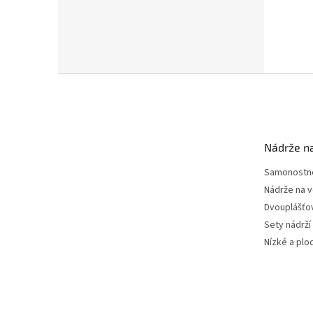
Z
á
p
a
t
Nádrže n
í
Samonostné
Nádrže na 
Dvouplášťo
Sety nádrží
Nízké a plo