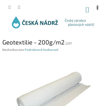
Přejít
na
NÁKUP
obsah
KOŠÍK
Geotextilie - 200g/m2
2297
Průměrné
Neohodnoceno
Podrobnosti hodnocení
hodnocení
produktu
je
0,0
z
5
hvězdiček.