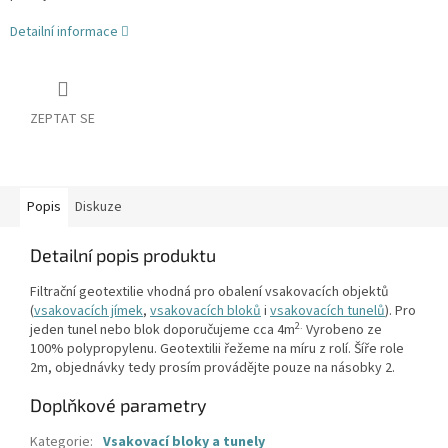
Detailní informace
ZEPTAT SE
Popis
Diskuze
Detailní popis produktu
Filtrační geotextilie vhodná pro obalení vsakovacích objektů
(
vsakovacích jímek
,
vsakovacích bloků
i
vsakovacích tunelů
). Pro
2.
jeden tunel nebo blok doporučujeme cca 4m
Vyrobeno ze
100% polypropylenu. Geotextilii řežeme na míru z rolí. Šíře role
2m, objednávky tedy prosím provádějte pouze na násobky 2.
Doplňkové parametry
Kategorie
:
Vsakovací bloky a tunely