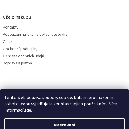
Vše o nákupu
Kontakty
Posouzení nároku na dotaci dešťovka
O nás
Obchodní podmínky
Ochrana osobních údajů
Doprava a platba
Virtuální asistent
Tento web používá soubory cookie. Dalším procházením
Filtry dešťové vody
Online
tohoto webu vyjadřujete souhlas s jejich používáním.. Více
informací
zde
.
Nastavení
Vytvořil Shoptet
Začít konverzaci