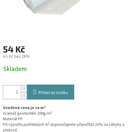
54 Kč
45 Kč bez DPH
Měrná
Skladem
cena:
Přidat do košíku
2
Uvedená cena je za m
2
Gramáž geotextilie 200g/m
Materiál PP
2
Při výpočtu potřebných m
doporučujeme připočítat 20% na záhyby a
překrytí