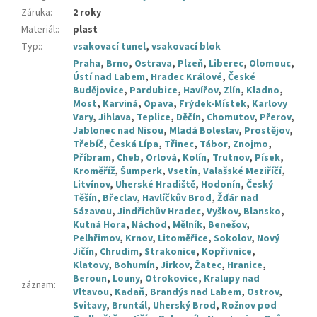
Záruka
:
2 roky
Materiál:
:
plast
Typ:
:
vsakovací tunel
,
vsakovací blok
Praha
,
Brno
,
Ostrava
,
Plzeň
,
Liberec
,
Olomouc
,
Ústí nad Labem
,
Hradec Králové
,
České
Budějovice
,
Pardubice
,
Havířov
,
Zlín
,
Kladno
,
Most
,
Karviná
,
Opava
,
Frýdek-Místek
,
Karlovy
Vary
,
Jihlava
,
Teplice
,
Děčín
,
Chomutov
,
Přerov
,
Jablonec nad Nisou
,
Mladá Boleslav
,
Prostějov
,
Třebíč
,
Česká Lípa
,
Třinec
,
Tábor
,
Znojmo
,
Příbram
,
Cheb
,
Orlová
,
Kolín
,
Trutnov
,
Písek
,
Kroměříž
,
Šumperk
,
Vsetín
,
Valašské Meziříčí
,
Litvínov
,
Uherské Hradiště
,
Hodonín
,
Český
Těšín
,
Břeclav
,
Havlíčkův Brod
,
Žďár nad
Sázavou
,
Jindřichův Hradec
,
Vyškov
,
Blansko
,
Kutná Hora
,
Náchod
,
Mělník
,
Benešov
,
Pelhřimov
,
Krnov
,
Litoměřice
,
Sokolov
,
Nový
Jičín
,
Chrudim
,
Strakonice
,
Kopřivnice
,
Klatovy
,
Bohumín
,
Jirkov
,
Žatec
,
Hranice
,
Beroun
,
Louny
,
Otrokovice
,
Kralupy nad
záznam
:
Vltavou
,
Kadaň
,
Brandýs nad Labem
,
Ostrov
,
Svitavy
,
Bruntál
,
Uherský Brod
,
Rožnov pod