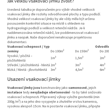
Jak velkou vsakovací jímku zvolit?
Uvedená tabulka je doporučením pro výběr vhodné velikosti
vsakovací jímky dle rozlohy odvodňované plochy a typu podloží.
Vhodná velikost vsakovací jímky by ale vždy měla být určena
posouzením konkrétní situace na místě s ohledem na
hydrogeologii podloží a velikost retenční nádrže. Je-li
naddimenzována retenční nádrž, lze poddimenzovat vsakovací
jímku a naopak. Naše doporučení nenahrazuje projektovou
dokumentaci.
Vsakovací schopnost / typ
Odvodňo
2
2
zeminy
Do 100m
Do 150m
Do 20
Vysoká / písčitá –
3
3
3
1m
1,5m
2m
písčitohlinitá
3
3
3
Střední / písčitohlinitá - hlinitá
2m
3m
4m
3
3
3
Nízká / hlinitá - jílovitohlinitá
3m
4,5m
6m
Usazení vsakovací jímky
Vsakovací jímky jsou
konstruovány jako
samonosné
, jejich
instalace
tedy
nevyžaduje obetonování
- to by také snižovalo
vsakovací schopnosti. Připravený výkop vyložte geotextilii (min
2
200g/m
) a na jeho dno vysypejte a zhutněte vrstvu kameniva,
vysokou alespoň 15cm. Na ni postavte vsakovací jímku, připojte