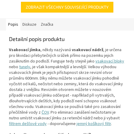
vybaven 2 šrouby pro...
ZOBRAZIT VŠECHNY SOUVISEJÍCÍ PRODUKTY
Popis
Diskuze
Značka
Detailní popis produktu
Vsakovací jímka
, někdy nazývaná
vsakovací nádrž
, je určena
pro likvidaci přebytečných srážek přímo na pozemku jejich
zasáknutím do podloží. Funguje tedy stejně jako
vsakovací bloky
nebo
tunely
, je však kompaktnější a levnější. Velkou výhodou
vsakovacích jímek je jejich přístupnost skrze revizní otvor
průměru 600mm. Díky němu můžete vsakovací jímku pohodlně
vyčistit od kalů, nečistot nebo zeminy, která do vsakovací jímky
dostala z vnějšku. Revizním otvorem můžete v nouzovém
případě vsakovací jímku odčerpat - například při vytrvalých,
dlouhotrvajících deštích, kdy podloží není schopno vsáknout
všechnu vodu. Vsakovací jímka se používá také pro zasakování
přečištěné vody z
ČOV
. Pro eliminaci zanášení nečistotami je
nutno umístit vsakovací jímku za retenční nádrž nebo ji vybavit
filtrem dešťové vody
- doporučujeme
jemný košíkový filtr
.