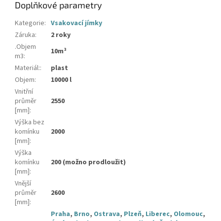
Doplňkové parametry
Kategorie
:
Vsakovací jímky
Záruka
:
2 roky
.Objem
10m³
m3
:
Materiál:
:
plast
Objem
:
10000 l
Vnitřní
průměr
2550
[mm]
:
Výška bez
komínku
2000
[mm]
:
Výška
komínku
200 (možno prodloužit)
[mm]
:
Vnější
průměr
2600
[mm]
:
Praha
,
Brno
,
Ostrava
,
Plzeň
,
Liberec
,
Olomouc
,