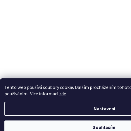
Virtuální asistent
Tento web používá soubory cookie. Dalším procházením tohoto w
Online
používáním.. Více informací
zde
.
Nastavení
Začít konverzaci
Souhlasím