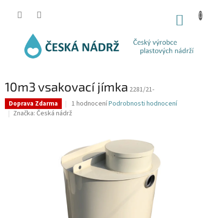
Přejít
na
NÁKUP
obsah
KOŠÍK
10m3 vsakovací jímka
2281/21-
Průměrné
1 hodnocení
Podrobnosti hodnocení
Doprava Zdarma
hodnocení
Značka:
Česká nádrž
produktu
je
5,0
z
5
hvězdiček.