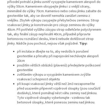
přívodní potrubí a jímku uvnitř vysypejte kamenivem alespoň do
výšky 50cm. Kamenivem obsypejte jímku i z vnější strany,
minimálně do výšky 70cm. Kamenivo nebo celou jímku zabalte do
geotextilie tak, aby se dovnitř nemohla zanášet zemina z
vnějšku. Zbytek výkopu zasypejte přebytečnou zeminou. Strop
vsakovací jímky je konstruován pro zásyp zeminou do výšky
40cm. Při potřebě vyššího zásypu strop odlehčete polystyrenem
tak, aby finální zásyp nepřesáhl 40cm, případně připravte
betonovou roznášecí desku, která nebude dotěžovat strop
jímky. Nádrže jsou pochozí, nejsou však pojízdné.
Tipy:
při instalace dbejte na to, aby nedošlo k porušení
geotextilie a přesahy při napojování nechávejte alespoň
20cm
použitím větších oblázků (plavenů) předejdete poškození
geotextilie
zvětšením výkopu a vysypáním kamenivem zvýšíte
vsakovací schopnost objektu
při koupi vsakovací jímky větší než 2m3 nezapomeňte
před usazením připevnit vzpěrové sloupky (jsou součástí
dodávky), které pomáhají nést váhu zeminy nad jímkou.
Tyto vzpěrové sloupky vybetonujte - vzniknou tak
betonové sloupky, které ponesou zeminu nad jímkou.