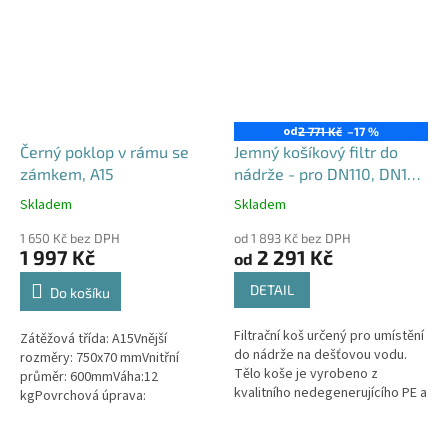
od
2 771 Kč
–17 %
Černý poklop v rámu se
Jemný košíkový filtr do
zámkem, A15
nádrže - pro DN110, DN125
i DN160
Skladem
Skladem
Průměrné
Průměrné
hodnocení
hodnocení
1 650 Kč bez DPH
od 1 893 Kč bez DPH
produktu
produktu
1 997 Kč
2 291 Kč
od
je
je
4,5
4,6
DETAIL
Do košíku
z
z
5
5
Filtrační koš určený pro umístění
Zátěžová třída: A15Vnější
hvězdiček.
hvězdiček.
do nádrže na dešťovou vodu.
rozměry: 750x70 mmVnitřní
Tělo koše je vyrobeno z
průměr: 600mmVáha:12
kvalitního nedegenerujícího PE a
kgPovrchová úprava:
všechny kovové části jsou z
protiskluzBarva: černá / černo-
nerezové oceli! Koš Vám tak...
šedáMateriál: PEPoklop je