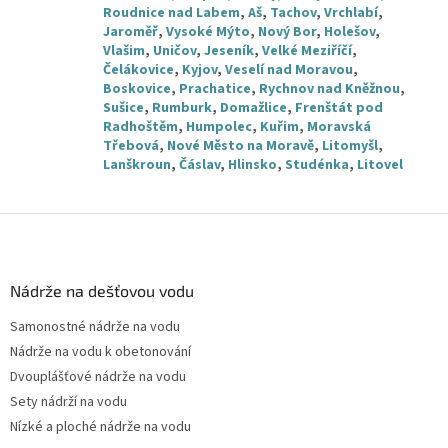
Roudnice nad Labem
,
Aš
,
Tachov
,
Vrchlabí
,
Jaroměř
,
Vysoké Mýto
,
Nový Bor
,
Holešov
,
Vlašim
,
Uničov
,
Jeseník
,
Velké Meziříčí
,
Čelákovice
,
Kyjov
,
Veselí nad Moravou
,
Boskovice
,
Prachatice
,
Rychnov nad Kněžnou
,
Sušice
,
Rumburk
,
Domažlice
,
Frenštát pod
Radhoštěm
,
Humpolec
,
Kuřim
,
Moravská
Třebová
,
Nové Město na Moravě
,
Litomyšl
,
Lanškroun
,
Čáslav
,
Hlinsko
,
Studénka
,
Litovel
Z
á
p
a
Nádrže na dešťovou vodu
t
Samonostné nádrže na vodu
í
Nádrže na vodu k obetonování
Dvouplášťové nádrže na vodu
Sety nádrží na vodu
Nízké a ploché nádrže na vodu