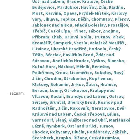
Ústí nad Labem
,
Hradec Králové
,
České
Budějovice
,
Pardubice
,
Havířov
,
Zlín
,
Kladno
,
Most
,
Karviná
,
Opava
,
Frýdek-Místek
,
Karlovy
Vary
,
Jihlava
,
Teplice
,
Děčín
,
Chomutov
,
Přerov
,
Jablonec nad Nisou
,
Mladá Boleslav
,
Prostějov
,
Třebíč
,
Česká Lípa
,
Třinec
,
Tábor
,
Znojmo
,
Příbram
,
Cheb
,
Orlová
,
Kolín
,
Trutnov
,
Písek
,
Kroměříž
,
Šumperk
,
Vsetín
,
Valašské Meziříčí
,
Litvínov
,
Uherské Hradiště
,
Hodonín
,
Český
Těšín
,
Břeclav
,
Havlíčkův Brod
,
Žďár nad
Sázavou
,
Jindřichův Hradec
,
Vyškov
,
Blansko
,
Kutná Hora
,
Náchod
,
Mělník
,
Benešov
,
Pelhřimov
,
Krnov
,
Litoměřice
,
Sokolov
,
Nový
Jičín
,
Chrudim
,
Strakonice
,
Kopřivnice
,
Klatovy
,
Bohumín
,
Jirkov
,
Žatec
,
Hranice
,
Beroun
,
Louny
,
Otrokovice
,
Kralupy nad
záznam
:
Vltavou
,
Kadaň
,
Brandýs nad Labem
,
Ostrov
,
Svitavy
,
Bruntál
,
Uherský Brod
,
Rožnov pod
Radhoštěm
,
Jičín
,
Rakovník
,
Neratovice
,
Dvůr
Králové nad Labem
,
Česká Třebová
,
Bílina
,
Varnsdorf
,
Slaný
,
Klášterec nad Ohří
,
Mariánské
Lázně
,
Nymburk
,
Ústí nad Orlicí
,
Turnov
,
Chodov
,
Rokycany
,
Hlučín
,
Poděbrady
,
Zábřeh
,
Šternberk
,
Krupka
,
Říčany
,
Český Krumlov
,