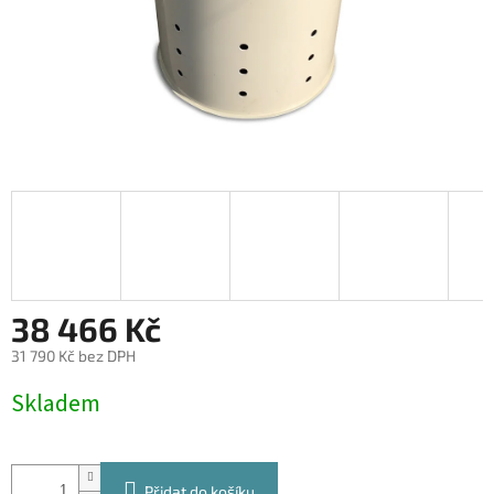
38 466 Kč
31 790 Kč bez DPH
Měrná
Skladem
cena:
Přidat do košíku