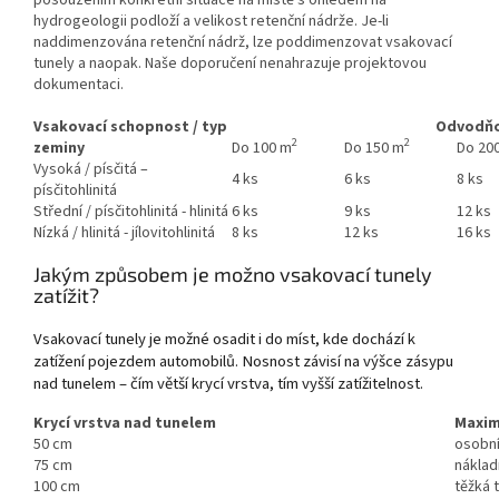
hydrogeologii podloží a velikost retenční nádrže. Je-li
naddimenzována retenční nádrž, lze poddimenzovat vsakovací
tunely a naopak. Naše doporučení nenahrazuje projektovou
dokumentaci.
Vsakovací schopnost / typ
Odvodňo
2
2
zeminy
Do 100 m
Do 150 m
Do 20
Vysoká / písčitá –
4 ks
6 ks
8 ks
písčitohlinitá
Střední / písčitohlinitá - hlinitá
6 ks
9 ks
12 ks
Nízká / hlinitá - jílovitohlinitá
8 ks
12 ks
16 ks
Jakým způsobem je možno vsakovací tunely
zatížit?
Vsakovací tunely je možné osadit i do míst, kde dochází k
zatížení pojezdem automobilů. Nosnost závisí na výšce zásypu
nad tunelem – čím větší krycí vrstva, tím vyšší zatížitelnost.
Krycí vrstva nad tunelem
Maxim
50 cm
osobní
75 cm
náklad
100 cm
těžká 