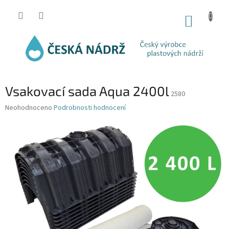
Přejít
na
NÁKUP
obsah
KOŠÍK
Vsakovací sada Aqua 2400l
2580
Průměrné
Neohodnoceno
Podrobnosti hodnocení
hodnocení
produktu
je
0,0
z
5
hvězdiček.