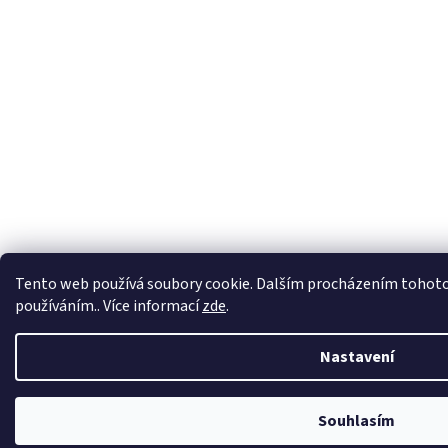
Virtuální asistent
Tento web používá soubory cookie. Dalším procházením tohoto w
Online
používáním.. Více informací
zde
.
Nastavení
Začít konverzaci
Souhlasím