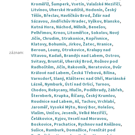
Kroměříž
,
Šumperk
,
Vsetín
,
Valašské Meziříčí
,
Litvínov
,
Uherské Hradiště
,
Hodonín
,
Český
Těšín
,
Břeclav
,
Havlíčkův Brod
,
Žďár nad
Sázavou
,
Jindřichův Hradec
,
Vyškov
,
Blansko
,
Kutná Hora
,
Náchod
,
Mělník
,
Benešov
,
Pelhřimov
,
Krnov
,
Litoměřice
,
Sokolov
,
Nový
Jičín
,
Chrudim
,
Strakonice
,
Kopřivnice
,
Klatovy
,
Bohumín
,
Jirkov
,
Žatec
,
Hranice
,
Beroun
,
Louny
,
Otrokovice
,
Kralupy nad
záznam
:
Vltavou
,
Kadaň
,
Brandýs nad Labem
,
Ostrov
,
Svitavy
,
Bruntál
,
Uherský Brod
,
Rožnov pod
Radhoštěm
,
Jičín
,
Rakovník
,
Neratovice
,
Dvůr
Králové nad Labem
,
Česká Třebová
,
Bílina
,
Varnsdorf
,
Slaný
,
Klášterec nad Ohří
,
Mariánské
Lázně
,
Nymburk
,
Ústí nad Orlicí
,
Turnov
,
Chodov
,
Rokycany
,
Hlučín
,
Poděbrady
,
Zábřeh
,
Šternberk
,
Krupka
,
Říčany
,
Český Krumlov
,
Roudnice nad Labem
,
Aš
,
Tachov
,
Vrchlabí
,
Jaroměř
,
Vysoké Mýto
,
Nový Bor
,
Holešov
,
Vlašim
,
Uničov
,
Jeseník
,
Velké Meziříčí
,
Čelákovice
,
Kyjov
,
Veselí nad Moravou
,
Boskovice
,
Prachatice
,
Rychnov nad Kněžnou
,
Sušice
,
Rumburk
,
Domažlice
,
Frenštát pod