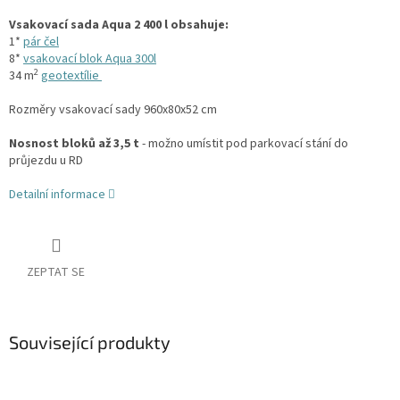
Vsakovací sada Aqua 2 400 l obsahuje:
1*
pár čel
8*
vsakovací blok Aqua 300l
2
34 m
geotextílie
Rozměry vsakovací sady 960x80x52 cm
Nosnost bloků až 3,5 t
- možno umístit pod parkovací stání do
průjezdu u RD
Detailní informace
ZEPTAT SE
Související produkty