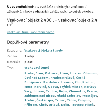
Upozornění:
hodnoty vychází z praktických zkušeností
zákazníků, nikoliv z oficiálních zatěžovacích zkoušek výrobce.
Vsakovací objekt 2 400 l = vsakovací objekt 2,4
3
m
vsakovací tunel, montážní návod
Doplňkové parametry
Kategorie
:
Vsakovací bloky a tunely
Záruka
:
2 roky
Materiál:
:
plast
Typ:
:
vsakovací tunel
Praha
,
Brno
,
Ostrava
,
Plzeň
,
Liberec
,
Olomouc
,
Ústí nad Labem
,
Hradec Králové
,
České
Budějovice
,
Pardubice
,
Havířov
,
Zlín
,
Kladno
,
Most
,
Karviná
,
Opava
,
Frýdek-Místek
,
Karlovy
Vary
,
Jihlava
,
Teplice
,
Děčín
,
Chomutov
,
Přerov
,
Jablonec nad Nisou
,
Mladá Boleslav
,
Prostějov
,
Třebíč
,
Česká Lípa
,
Třinec
,
Tábor
,
Znojmo
,
Příbram
,
Cheb
,
Orlová
,
Kolín
,
Trutnov
,
Písek
,