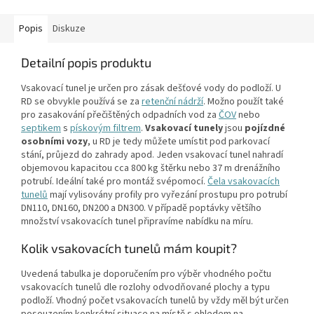
Popis
Diskuze
Detailní popis produktu
Vsakovací tunel je určen pro zásak dešťové vody do podloží. U
RD se obvykle používá se za
retenční nádrží
. Možno použít také
pro zasakování přečištěných odpadních vod za
ČOV
nebo
septikem
s
pískovým filtrem
.
Vsakovací tunely
jsou
pojízdné
osobními vozy
, u RD je tedy můžete umístit pod parkovací
stání, průjezd do zahrady apod. Jeden vsakovací tunel nahradí
objemovou kapacitou cca 800 kg štěrku nebo 37 m drenážního
potrubí. Ideální také pro montáž svépomocí.
Čela vsakovacích
tunelů
mají vylisovány profily pro vyřezání prostupu pro potrubí
DN110, DN160, DN200 a DN300. V případě poptávky většího
množství vsakovacích tunel připravíme nabídku na míru.
Kolik vsakovacích tunelů mám koupit?
Uvedená tabulka je doporučením pro výběr vhodného počtu
vsakovacích tunelů dle rozlohy odvodňované plochy a typu
podloží. Vhodný počet vsakovacích tunelů by vždy měl být určen
posouzením konkrétní situace na místě s ohledem na