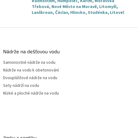
Radhoštěm
,
Humpolec
,
Kuřim
,
Moravská
Třebová
,
Nové Město na Moravě
,
Litomyšl
,
Lanškroun
,
Čáslav
,
Hlinsko
,
Studénka
,
Litovel
Z
á
p
a
Nádrže na dešťovou vodu
t
Samonostné nádrže na vodu
í
Nádrže na vodu k obetonování
Dvouplášťové nádrže na vodu
Sety nádrží na vodu
Nízké a ploché nádrže na vodu
Jímky a septiky