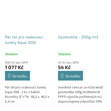
Pár čel pro vsakovací
Geotextilie - 200g/m2
tunely Aqua 300l
Skladem
Skladem
890 Kč bez DPH
45 Kč bez DPH
1 077 Kč
54 Kč
Do košíku
Do košíku
Pár čel pro vsakovací tunely
Uvedená cena je za m2Gramáž
Aqua 300l - 2 ks v balení
geotextilie 200g/m2Materiál
Rozměry (š*v*h): 68,5 x 46,5 x
PPPři výpočtu potřebných m2
5,4 cm
doporučujeme připočítat 20%
na záhyby a překrytí