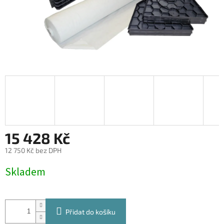
15 428 Kč
12 750 Kč bez DPH
Měrná
Skladem
cena:
Přidat do košíku