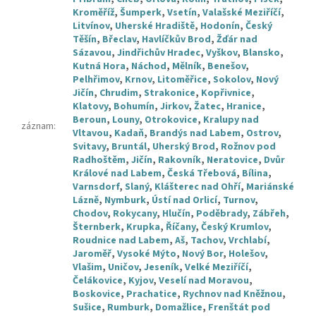
Kroměříž
,
Šumperk
,
Vsetín
,
Valašské Meziříčí
,
Litvínov
,
Uherské Hradiště
,
Hodonín
,
Český
Těšín
,
Břeclav
,
Havlíčkův Brod
,
Žďár nad
Sázavou
,
Jindřichův Hradec
,
Vyškov
,
Blansko
,
Kutná Hora
,
Náchod
,
Mělník
,
Benešov
,
Pelhřimov
,
Krnov
,
Litoměřice
,
Sokolov
,
Nový
Jičín
,
Chrudim
,
Strakonice
,
Kopřivnice
,
Klatovy
,
Bohumín
,
Jirkov
,
Žatec
,
Hranice
,
Beroun
,
Louny
,
Otrokovice
,
Kralupy nad
záznam
:
Vltavou
,
Kadaň
,
Brandýs nad Labem
,
Ostrov
,
Svitavy
,
Bruntál
,
Uherský Brod
,
Rožnov pod
Radhoštěm
,
Jičín
,
Rakovník
,
Neratovice
,
Dvůr
Králové nad Labem
,
Česká Třebová
,
Bílina
,
Varnsdorf
,
Slaný
,
Klášterec nad Ohří
,
Mariánské
Lázně
,
Nymburk
,
Ústí nad Orlicí
,
Turnov
,
Chodov
,
Rokycany
,
Hlučín
,
Poděbrady
,
Zábřeh
,
Šternberk
,
Krupka
,
Říčany
,
Český Krumlov
,
Roudnice nad Labem
,
Aš
,
Tachov
,
Vrchlabí
,
Jaroměř
,
Vysoké Mýto
,
Nový Bor
,
Holešov
,
Vlašim
,
Uničov
,
Jeseník
,
Velké Meziříčí
,
Čelákovice
,
Kyjov
,
Veselí nad Moravou
,
Boskovice
,
Prachatice
,
Rychnov nad Kněžnou
,
Sušice
,
Rumburk
,
Domažlice
,
Frenštát pod