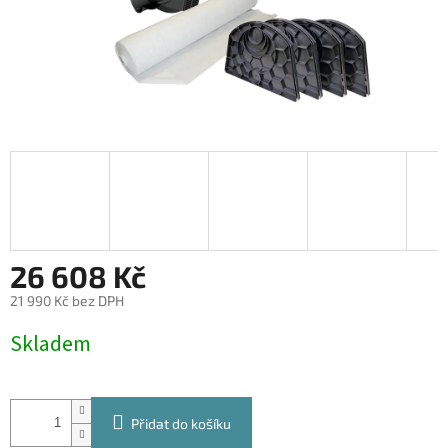
26 608 Kč
21 990 Kč bez DPH
Měrná
Skladem
cena:
Přidat do košíku