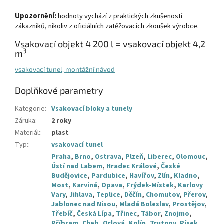
Upozornění:
hodnoty vychází z praktických zkušeností
zákazníků, nikoliv z oficiálních zatěžovacích zkoušek výrobce.
Vsakovací objekt 4 200 l = vsakovací objekt 4,2
3
m
vsakovací tunel, montážní návod
Doplňkové parametry
Kategorie
:
Vsakovací bloky a tunely
Záruka
:
2 roky
Materiál:
:
plast
Typ:
:
vsakovací tunel
Praha
,
Brno
,
Ostrava
,
Plzeň
,
Liberec
,
Olomouc
,
Ústí nad Labem
,
Hradec Králové
,
České
Budějovice
,
Pardubice
,
Havířov
,
Zlín
,
Kladno
,
Most
,
Karviná
,
Opava
,
Frýdek-Místek
,
Karlovy
Vary
,
Jihlava
,
Teplice
,
Děčín
,
Chomutov
,
Přerov
,
Jablonec nad Nisou
,
Mladá Boleslav
,
Prostějov
,
Třebíč
,
Česká Lípa
,
Třinec
,
Tábor
,
Znojmo
,
Příbram
,
Cheb
,
Orlová
,
Kolín
,
Trutnov
,
Písek
,