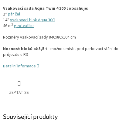
Vsakovací sada Aqua Twin 4 200 l obsahuje:
2*
pár čel
14*
vsakovací blok Aqua 300l
2
46 m
geotextílie
Rozměry vsakovací sady 840x80x104 cm
Nosnost bloků až 3,5 t
- možno umístit pod parkovací stání do
průjezdu u RD
Detailní informace
ZEPTAT SE
Související produkty