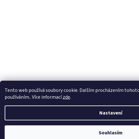
Virtuální asistent
Tento web používá soubory cookie. Dalším procházením tohoto w
Online
používáním.. Více informací
zde
.
Nastavení
Začít konverzaci
Souhlasím