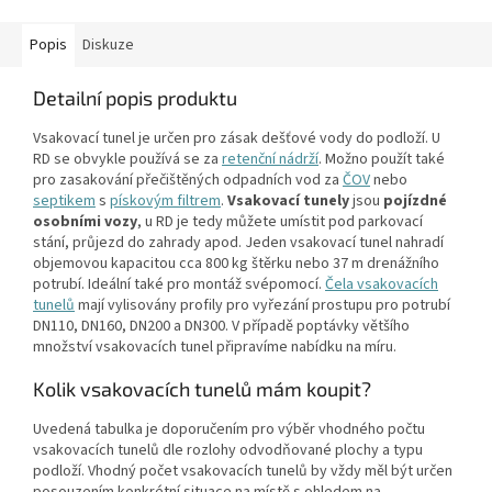
Popis
Diskuze
Detailní popis produktu
Vsakovací tunel je určen pro zásak dešťové vody do podloží. U
RD se obvykle používá se za
retenční nádrží
. Možno použít také
pro zasakování přečištěných odpadních vod za
ČOV
nebo
septikem
s
pískovým filtrem
.
Vsakovací tunely
jsou
pojízdné
osobními vozy
, u RD je tedy můžete umístit pod parkovací
stání, průjezd do zahrady apod. Jeden vsakovací tunel nahradí
objemovou kapacitou cca 800 kg štěrku nebo 37 m drenážního
potrubí. Ideální také pro montáž svépomocí.
Čela vsakovacích
tunelů
mají vylisovány profily pro vyřezání prostupu pro potrubí
DN110, DN160, DN200 a DN300. V případě poptávky většího
množství vsakovacích tunel připravíme nabídku na míru.
Kolik vsakovacích tunelů mám koupit?
Uvedená tabulka je doporučením pro výběr vhodného počtu
vsakovacích tunelů dle rozlohy odvodňované plochy a typu
podloží. Vhodný počet vsakovacích tunelů by vždy měl být určen
posouzením konkrétní situace na místě s ohledem na