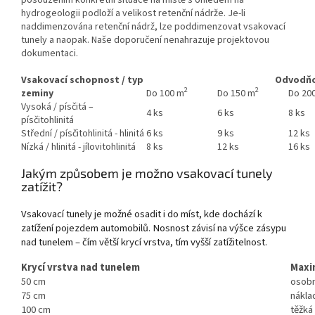
hydrogeologii podloží a velikost retenční nádrže. Je-li
naddimenzována retenční nádrž, lze poddimenzovat vsakovací
tunely a naopak. Naše doporučení nenahrazuje projektovou
dokumentaci.
Vsakovací schopnost / typ
Odvodňo
2
2
zeminy
Do 100 m
Do 150 m
Do 20
Vysoká / písčitá –
4 ks
6 ks
8 ks
písčitohlinitá
Střední / písčitohlinitá - hlinitá
6 ks
9 ks
12 ks
Nízká / hlinitá - jílovitohlinitá
8 ks
12 ks
16 ks
Jakým způsobem je možno vsakovací tunely
zatížit?
Vsakovací tunely je možné osadit i do míst, kde dochází k
zatížení pojezdem automobilů. Nosnost závisí na výšce zásypu
nad tunelem – čím větší krycí vrstva, tím vyšší zatížitelnost.
Krycí vrstva nad tunelem
Maxim
50 cm
osobn
75 cm
náklad
100 cm
těžká