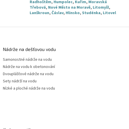
Radhoštěm
,
Humpolec
,
Kuřim
,
Moravská
Třebová
,
Nové Město na Moravě
,
Litomyšl
,
Lanškroun
,
Čáslav
,
Hlinsko
,
Studénka
,
Litovel
Z
á
p
a
Nádrže na dešťovou vodu
t
Samonostné nádrže na vodu
í
Nádrže na vodu k obetonování
Dvouplášťové nádrže na vodu
Sety nádrží na vodu
Nízké a ploché nádrže na vodu