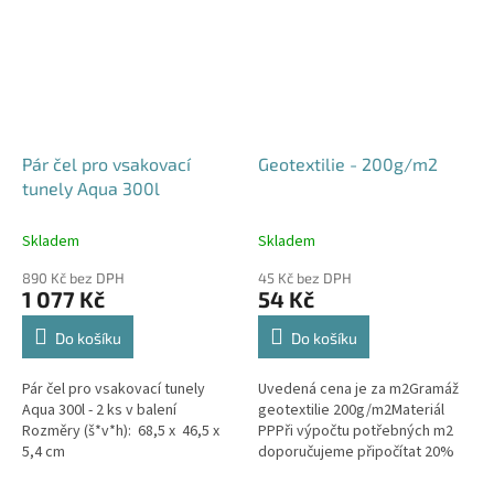
Pár čel pro vsakovací
Geotextilie - 200g/m2
tunely Aqua 300l
Skladem
Skladem
890 Kč bez DPH
45 Kč bez DPH
1 077 Kč
54 Kč
Do košíku
Do košíku
Pár čel pro vsakovací tunely
Uvedená cena je za m2Gramáž
Aqua 300l - 2 ks v balení
geotextilie 200g/m2Materiál
Rozměry (š*v*h): 68,5 x 46,5 x
PPPři výpočtu potřebných m2
5,4 cm
doporučujeme připočítat 20%
na záhyby a překrytí