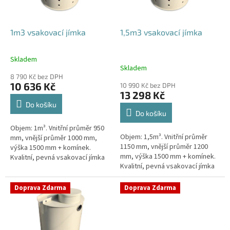
r
o
d
1m3 vsakovací jímka
1,5m3 vsakovací jímka
u
k
Skladem
Průměrné
t
Skladem
hodnocení
ů
8 790 Kč bez DPH
produktu
10 636 Kč
10 990 Kč bez DPH
je
13 298 Kč
4,4
Do košíku
z
Do košíku
5
Objem: 1m³. Vnitřní průměr 950
hvězdiček.
Objem: 1,5m³. Vnitřní průměr
mm, vnější průměr 1000 mm,
1150 mm, vnější průměr 1200
výška 1500 mm + komínek.
mm, výška 1500 mm + komínek.
Kvalitní, pevná vsakovací jímka
Kvalitní, pevná vsakovací jímka
(nádrž) bez potřeby
(nádrž) bez potřeby
obetonování Průměr přítoku a
obetonování Průměr přítoku a
odtoku +...
Doprava Zdarma
Doprava Zdarma
odtoku +...