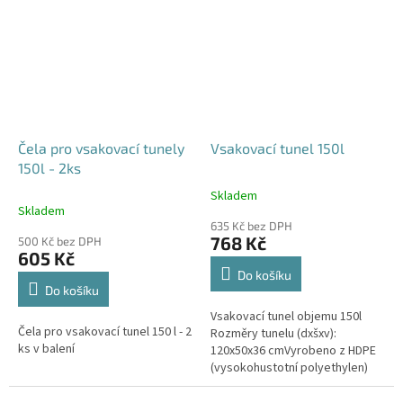
odtoku +...
odtoku +...
Čela pro vsakovací tunely
Vsakovací tunel 150l
150l - 2ks
Skladem
Průměrné
Skladem
hodnocení
635 Kč bez DPH
produktu
768 Kč
500 Kč bez DPH
je
605 Kč
4,6
Do košíku
z
Do košíku
5
Vsakovací tunel objemu 150l
hvězdiček.
Čela pro vsakovací tunel 150 l - 2
Rozměry tunelu (dxšxv):
ks v balení
120x50x36 cmVyrobeno z HDPE
(vysokohustotní polyethylen)
Nosnost bloků až 3,5t - možno
umístit pod parkovací stání do...