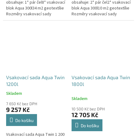
obsahuje: 1* pár čel8* vsakovací
obsahuje: 2* pár čel2* vsakovací
blok Aqua 300l34 m2 geotextílie
blok Aqua 300l10 m2 geotextílie
Rozměry vsakovací sady
Rozměry vsakovací sady
960x80x52 cm Nosnost bloků až
120x80x104 cm Nosnost bloků
3,5 t - možno umístit pod...
až 3,5 t - možno umístit pod...
Vsakovací sada Aqua Twin
Vsakovací sada Aqua Twin
1200l
1800l
Skladem
Průměrné
Skladem
hodnocení
7 650 Kč bez DPH
produktu
9 257 Kč
10 500 Kč bez DPH
je
12 705 Kč
5,0
Do košíku
z
Do košíku
5
Vsakovací sada Aqua Twin 1 200
hvězdiček.