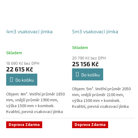
4m3 vsakovací jímka
5m3 vsakovací jímka
Skladem
Průměrné
Skladem
hodnocení
20 790 Kč bez DPH
produktu
25 156 Kč
18 690 Kč bez DPH
je
22 615 Kč
5,0
Do košíku
z
Do košíku
5
Objem: 5m³. Vnitřní průměr 2050
hvězdiček.
Objem: 4m³. Vnitřní průměr 1850
mm, vnější průměr 2100 mm,
mm, vnější průměr 1900 mm,
výška 1500 mm + komínek.
výška 1500 mm + komínek.
Kvalitní, pevná vsakovací jímka
Kvalitní, pevná vsakovací jímka
(nádrž) bez potřeby
(nádrž) bez potřeby
obetonování Průměr přítoku a
obetonování Průměr přítoku a
odtoku +...
Doprava Zdarma
Doprava Zdarma
odtoku +...