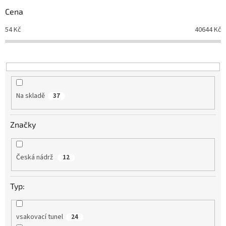
r
Cena
o
d
54
Kč
40644
Kč
u
k
t
ů
Na skladě
37
Značky
Česká nádrž
12
Typ:
vsakovací tunel
24