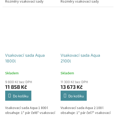
Rozměry vsakovací sady
Rozměry vsakovací sady
480x80x52 cm Nosnost bloků až
600x80x52 cm Nosnost bloků až
3,5 t -...
3,5 t -...
Vsakovací sada Aqua
Vsakovací sada Aqua
1800l
2100l
Skladem
Skladem
9 800 Kč bez DPH
11 300 Kč bez DPH
11 858 Kč
13 673 Kč
Do košíku
Do košíku
Vsakovací sada Aqua 1 800 l
Vsakovací sada Aqua 2 100 l
obsahuje: 1* pár čel6* vsakovací
obsahuje: 1* pár čel7* vsakovací