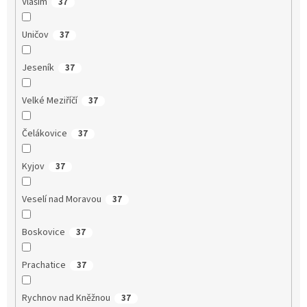
Vlašim
37
Uničov
37
Jeseník
37
Velké Meziříčí
37
Čelákovice
37
Kyjov
37
Veselí nad Moravou
37
Boskovice
37
Prachatice
37
Rychnov nad Kněžnou
37