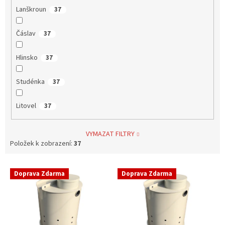
Lanškroun
37
Čáslav
37
Hlinsko
37
Studénka
37
Litovel
37
VYMAZAT FILTRY
Položek k zobrazení:
37
V
Doprava Zdarma
Doprava Zdarma
ý
p
i
s
p