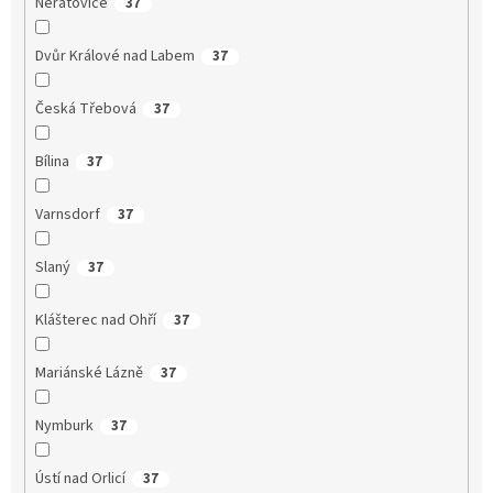
Neratovice
37
Dvůr Králové nad Labem
37
Česká Třebová
37
Bílina
37
Varnsdorf
37
Slaný
37
Klášterec nad Ohří
37
Mariánské Lázně
37
Nymburk
37
Ústí nad Orlicí
37