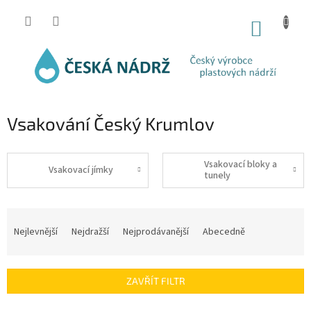
Přejít
na
NÁKUP
obsah
KOŠÍK
Vsakování Český Krumlov
Vsakovací bloky a
Vsakovací jímky
tunely
Ř
a
Nejlevnější
Nejdražší
Nejprodávanější
Abecedně
z
e
n
ZAVŘÍT FILTR
í
p