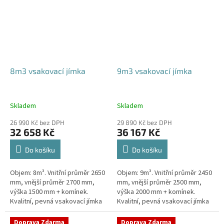
8m3 vsakovací jímka
9m3 vsakovací jímka
Skladem
Skladem
26 990 Kč bez DPH
29 890 Kč bez DPH
32 658 Kč
36 167 Kč
Do košíku
Do košíku
Objem: 8m³. Vnitřní průměr 2650
Objem: 9m³. Vnitřní průměr 2450
mm, vnější průměr 2700 mm,
mm, vnější průměr 2500 mm,
výška 1500 mm + komínek.
výška 2000 mm + komínek.
Kvalitní, pevná vsakovací jímka
Kvalitní, pevná vsakovací jímka
(nádrž) bez potřeby
(nádrž) bez potřeby
obetonování Průměr přítoku a
obetonování Průměr přítoku a
Doprava Zdarma
Doprava Zdarma