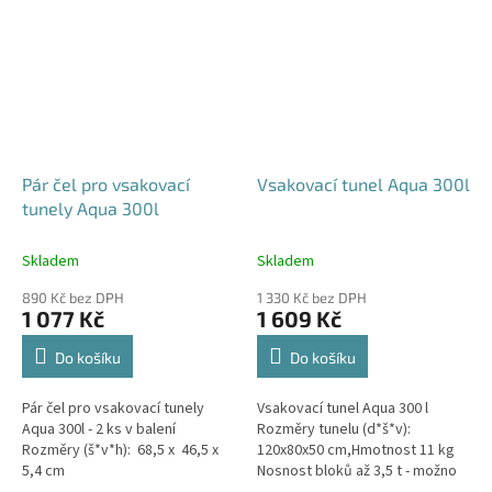
Pár čel pro vsakovací
Vsakovací tunel Aqua 300l
tunely Aqua 300l
Skladem
Skladem
890 Kč bez DPH
1 330 Kč bez DPH
1 077 Kč
1 609 Kč
Do košíku
Do košíku
Pár čel pro vsakovací tunely
Vsakovací tunel Aqua 300 l
Aqua 300l - 2 ks v balení
Rozměry tunelu (d*š*v):
Rozměry (š*v*h): 68,5 x 46,5 x
120x80x50 cm,Hmotnost 11 kg
5,4 cm
Nosnost bloků až 3,5 t - možno
umístit pod parkovací stání do