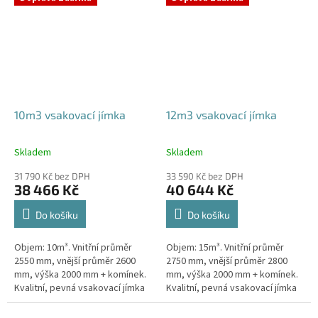
odtoku +...
odtoku +...
10m3 vsakovací jímka
12m3 vsakovací jímka
Skladem
Skladem
Průměrné
Průměrné
hodnocení
hodnocení
31 790 Kč bez DPH
33 590 Kč bez DPH
produktu
produktu
38 466 Kč
40 644 Kč
je
je
5,0
5,0
Do košíku
Do košíku
z
z
5
5
Objem: 10m³. Vnitřní průměr
Objem: 15m³. Vnitřní průměr
hvězdiček.
hvězdiček.
2550 mm, vnější průměr 2600
2750 mm, vnější průměr 2800
mm, výška 2000 mm + komínek.
mm, výška 2000 mm + komínek.
Kvalitní, pevná vsakovací jímka
Kvalitní, pevná vsakovací jímka
(nádrž) bez potřeby
(nádrž) bez potřeby
obetonování Průměr přítoku a
obetonování Průměr přítoku a