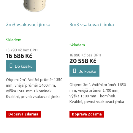
2m3 vsakovací jímka
3m3 vsakovací jímka
Skladem
Průměrné
Skladem
hodnocení
13 790 Kč bez DPH
produktu
16 686 Kč
16 990 Kč bez DPH
je
20 558 Kč
4,8
Do košíku
z
Do košíku
5
Objem: 2m³. Vnitřní průměr 1350
hvězdiček.
Objem: 3m³. Vnitřní průměr 1650
mm, vnější průměr 1400 mm,
mm, vnější průměr 1700 mm,
výška 1500 mm + komínek.
výška 1500 mm + komínek.
Kvalitní, pevná vsakovací jímka
Kvalitní, pevná vsakovací jímka
(nádrž) bez potřeby
(nádrž) bez potřeby
obetonování Průměr přítoku a
obetonování Průměr přítoku a
odtoku +...
Doprava Zdarma
Doprava Zdarma
odtoku +...