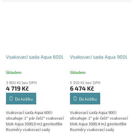
parkovací stání, komunikace,
120x80x52 cm Nosnost bloků až
veřejná prostranství Cena
3,5 t - možno umístit pod...
včetně...
Vsakovací sada Aqua 600l
Vsakovací sada Aqua 900l
Skladem
Skladem
Průměrné
Průměrné
hodnocení
hodnocení
3 900 Kč bez DPH
5 350 Kč bez DPH
produktu
produktu
4 719 Kč
6 474 Kč
je
je
5,0
5,0
Do košíku
Do košíku
z
z
5
5
Vsakovací sada Aqua 600 l
Vsakovací sada Aqua 900 l
hvězdiček.
hvězdiček.
obsahuje: 1* pár čel2* vsakovací
obsahuje: 1* pár čel3* vsakovací
blok Aqua 300l10 m2 geotextílie
blok Aqua 300l14 m2 geotextílie
Rozměry vsakovací sady
Rozměry vsakovací sady