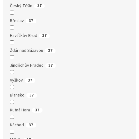
Český Těšín
37
Břeclav
37
Havlíčkův Brod
37
Žďár nad Sázavou
37
Jindřichův Hradec
37
Vyškov
37
Blansko
37
Kutná Hora
37
Náchod
37