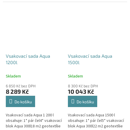
240x80x52 cm Nesedí vám
360x80x52 cm Nesedí vám
rozměr tohoto...
rozměr tohoto...
Vsakovací sada Aqua
Vsakovací sada Aqua
1200l
1500l
Skladem
Skladem
6 850 Kč bez DPH
8 300 Kč bez DPH
8 289 Kč
10 043 Kč
Do košíku
Do košíku
Vsakovací sada Aqua 1 200 l
Vsakovací sada Aqua 1500 l
obsahuje: 1* pár čel4* vsakovací
obsahuje: 1* pár čel5* vsakovací
blok Aqua 300l18 m2 geotextílie
blok Aqua 300l22 m2 geotextílie