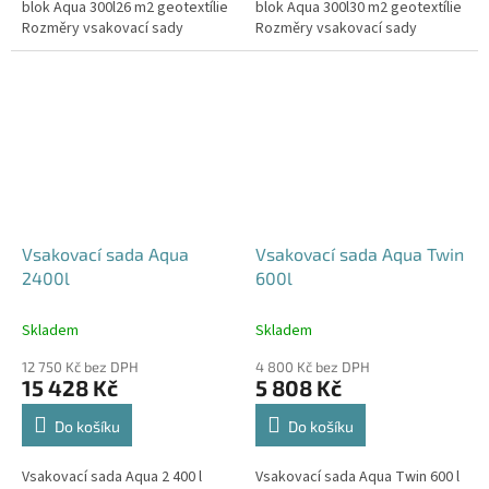
blok Aqua 300l26 m2 geotextílie
blok Aqua 300l30 m2 geotextílie
Rozměry vsakovací sady
Rozměry vsakovací sady
720x80x52 cm Nosnost bloků až
840x80x52 cm Nosnost bloků až
3,5 t - možno umístit pod...
3,5 t - možno umístit pod...
Vsakovací sada Aqua
Vsakovací sada Aqua Twin
2400l
600l
Skladem
Skladem
12 750 Kč bez DPH
4 800 Kč bez DPH
15 428 Kč
5 808 Kč
Do košíku
Do košíku
Vsakovací sada Aqua 2 400 l
Vsakovací sada Aqua Twin 600 l