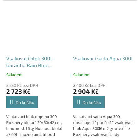
průjezdu u RD
Vsakovací blok 300l -
Vsakovací sada Aqua 300l
Garantia Rain Bloc
Compact
Skladem
Skladem
Průměrné
Průměrné
hodnocení
hodnocení
2 250 Kč bez DPH
2 400 Kč bez DPH
produktu
produktu
2 723 Kč
2 904 Kč
je
je
4,5
5,0
Do košíku
Do košíku
z
z
5
5
Vsakovací blok objemu 300l
Vsakovací sada Aqua 300 l
hvězdiček.
hvězdiček.
Rozměry bloku 120x60x42 cm,
obsahuje: 1* pár čel1* vsakovací
hmotnost 16kg Nosnost bloků
blok Aqua 300l6 m2 geotextílie
až 60t - možno umístit pod
Rozměry vsakovací sady