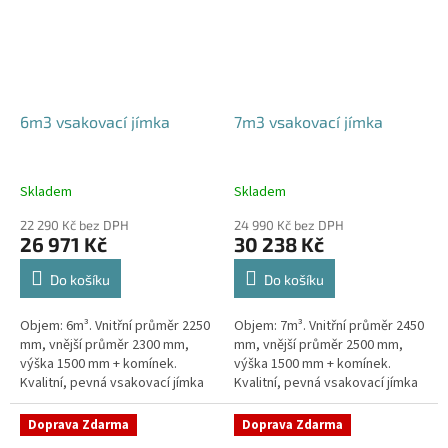
6m3 vsakovací jímka
7m3 vsakovací jímka
Skladem
Skladem
22 290 Kč bez DPH
24 990 Kč bez DPH
26 971 Kč
30 238 Kč
Do košíku
Do košíku
Objem: 6m³. Vnitřní průměr 2250
Objem: 7m³. Vnitřní průměr 2450
mm, vnější průměr 2300 mm,
mm, vnější průměr 2500 mm,
výška 1500 mm + komínek.
výška 1500 mm + komínek.
Kvalitní, pevná vsakovací jímka
Kvalitní, pevná vsakovací jímka
(nádrž) bez potřeby
(nádrž) bez potřeby
obetonování Průměr přítoku a
obetonování Průměr přítoku a
Doprava Zdarma
Doprava Zdarma
odtoku +...
odtoku +...