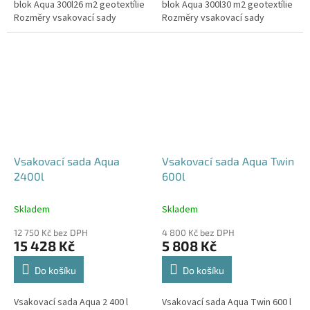
blok Aqua 300l26 m2 geotextílie
blok Aqua 300l30 m2 geotextílie
Rozměry vsakovací sady
Rozměry vsakovací sady
720x80x52 cm Nosnost bloků až
840x80x52 cm Nosnost bloků až
3,5 t - možno umístit pod...
3,5 t - možno umístit pod...
Vsakovací sada Aqua
Vsakovací sada Aqua Twin
2400l
600l
Skladem
Skladem
12 750 Kč bez DPH
4 800 Kč bez DPH
15 428 Kč
5 808 Kč
Do košíku
Do košíku
Vsakovací sada Aqua 2 400 l
Vsakovací sada Aqua Twin 600 l