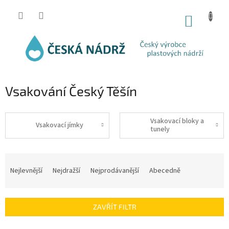
Přejít
na
NÁKUP
obsah
KOŠÍK
Vsakování Český Těšín
Vsakovací bloky a
Vsakovací jímky
tunely
Ř
a
Nejlevnější
Nejdražší
Nejprodávanější
Abecedně
z
e
n
ZAVŘÍT FILTR
í
p