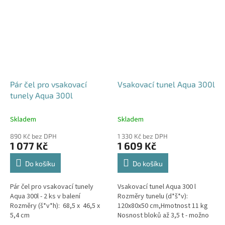
Pár čel pro vsakovací
Vsakovací tunel Aqua 300l
tunely Aqua 300l
Skladem
Skladem
890 Kč bez DPH
1 330 Kč bez DPH
1 077 Kč
1 609 Kč
Do košíku
Do košíku
Pár čel pro vsakovací tunely
Vsakovací tunel Aqua 300 l
Aqua 300l - 2 ks v balení
Rozměry tunelu (d*š*v):
Rozměry (š*v*h): 68,5 x 46,5 x
120x80x50 cm,Hmotnost 11 kg
5,4 cm
Nosnost bloků až 3,5 t - možno
umístit pod parkovací stání do