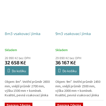
8m3 vsakovací jímka
9m3 vsakovací jímka
Skladem
Skladem
26 990 Kč bez DPH
29 890 Kč bez DPH
32 658 Kč
36 167 Kč
Do košíku
Do košíku
Objem: 8m³. Vnitřní průměr 2650
Objem: 9m³. Vnitřní průměr 2450
mm, vnější průměr 2700 mm,
mm, vnější průměr 2500 mm,
výška 1500 mm + komínek.
výška 2000 mm + komínek.
Kvalitní, pevná vsakovací jímka
Kvalitní, pevná vsakovací jímka
(nádrž) bez potřeby
(nádrž) bez potřeby
obetonování Průměr přítoku a
obetonování Průměr přítoku a
Doprava Zdarma
Doprava Zdarma