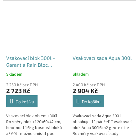
průjezdu u RD
Vsakovací blok 300l -
Vsakovací sada Aqua 300l
Garantia Rain Bloc
Compact
Skladem
Skladem
Průměrné
Průměrné
hodnocení
hodnocení
2 250 Kč bez DPH
2 400 Kč bez DPH
produktu
produktu
2 723 Kč
2 904 Kč
je
je
4,5
5,0
Do košíku
Do košíku
z
z
5
5
Vsakovací blok objemu 300l
Vsakovací sada Aqua 300 l
hvězdiček.
hvězdiček.
Rozměry bloku 120x60x42 cm,
obsahuje: 1* pár čel1* vsakovací
hmotnost 16kg Nosnost bloků
blok Aqua 300l6 m2 geotextílie
až 60t - možno umístit pod
Rozměry vsakovací sady