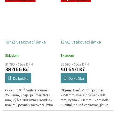
odtoku +...
odtoku +...
10m3 vsakovací jímka
12m3 vsakovací jímka
Skladem
Skladem
Průměrné
Průměrné
hodnocení
hodnocení
31 790 Kč bez DPH
33 590 Kč bez DPH
produktu
produktu
38 466 Kč
40 644 Kč
je
je
5,0
5,0
Do košíku
Do košíku
z
z
5
5
Objem: 10m³. Vnitřní průměr
Objem: 15m³. Vnitřní průměr
hvězdiček.
hvězdiček.
2550 mm, vnější průměr 2600
2750 mm, vnější průměr 2800
mm, výška 2000 mm + komínek.
mm, výška 2000 mm + komínek.
Kvalitní, pevná vsakovací jímka
Kvalitní, pevná vsakovací jímka
(nádrž) bez potřeby
(nádrž) bez potřeby
obetonování Průměr přítoku a
obetonování Průměr přítoku a