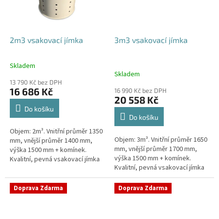
2m3 vsakovací jímka
3m3 vsakovací jímka
Skladem
Průměrné
Skladem
hodnocení
13 790 Kč bez DPH
produktu
16 686 Kč
16 990 Kč bez DPH
je
20 558 Kč
4,8
Do košíku
z
Do košíku
5
Objem: 2m³. Vnitřní průměr 1350
hvězdiček.
Objem: 3m³. Vnitřní průměr 1650
mm, vnější průměr 1400 mm,
mm, vnější průměr 1700 mm,
výška 1500 mm + komínek.
výška 1500 mm + komínek.
Kvalitní, pevná vsakovací jímka
Kvalitní, pevná vsakovací jímka
(nádrž) bez potřeby
(nádrž) bez potřeby
obetonování Průměr přítoku a
obetonování Průměr přítoku a
odtoku +...
Doprava Zdarma
Doprava Zdarma
odtoku +...