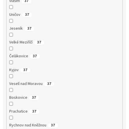
Vlašim
37
Uničov
37
Jeseník
37
Velké Meziříčí
37
Čelákovice
37
Kyjov
37
Veselí nad Moravou
37
Boskovice
37
Prachatice
37
Rychnov nad Kněžnou
37