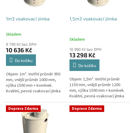
r
o
d
1m3 vsakovací jímka
1,5m3 vsakovací jímka
u
k
Skladem
Průměrné
t
Skladem
hodnocení
ů
8 790 Kč bez DPH
produktu
10 636 Kč
10 990 Kč bez DPH
je
13 298 Kč
4,4
Do košíku
z
Do košíku
5
Objem: 1m³. Vnitřní průměr 950
hvězdiček.
Objem: 1,5m³. Vnitřní průměr
mm, vnější průměr 1000 mm,
1150 mm, vnější průměr 1200
výška 1500 mm + komínek.
mm, výška 1500 mm + komínek.
Kvalitní, pevná vsakovací jímka
Kvalitní, pevná vsakovací jímka
(nádrž) bez potřeby
(nádrž) bez potřeby
obetonování Průměr přítoku a
obetonování Průměr přítoku a
odtoku +...
Doprava Zdarma
Doprava Zdarma
odtoku +...