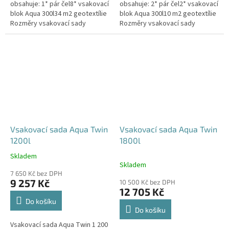
obsahuje: 1* pár čel8* vsakovací
obsahuje: 2* pár čel2* vsakovací
blok Aqua 300l34 m2 geotextílie
blok Aqua 300l10 m2 geotextílie
Rozměry vsakovací sady
Rozměry vsakovací sady
960x80x52 cm Nosnost bloků až
120x80x104 cm Nosnost bloků
3,5 t - možno umístit pod...
až 3,5 t - možno umístit pod...
Vsakovací sada Aqua Twin
Vsakovací sada Aqua Twin
1200l
1800l
Skladem
Průměrné
Skladem
hodnocení
7 650 Kč bez DPH
produktu
9 257 Kč
10 500 Kč bez DPH
je
12 705 Kč
5,0
Do košíku
z
Do košíku
5
Vsakovací sada Aqua Twin 1 200
hvězdiček.