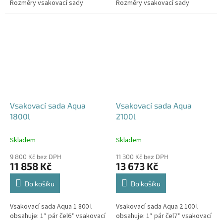
Rozměry vsakovací sady
Rozměry vsakovací sady
480x80x52 cm Nosnost bloků až
600x80x52 cm Nosnost bloků až
3,5 t -...
3,5 t -...
Vsakovací sada Aqua
Vsakovací sada Aqua
1800l
2100l
Skladem
Skladem
9 800 Kč bez DPH
11 300 Kč bez DPH
11 858 Kč
13 673 Kč
Do košíku
Do košíku
Vsakovací sada Aqua 1 800 l
Vsakovací sada Aqua 2 100 l
obsahuje: 1* pár čel6* vsakovací
obsahuje: 1* pár čel7* vsakovací