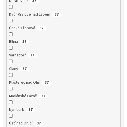
Neratovice
37
Dvůr Králové nad Labem
37
Česká Třebová
37
Bílina
37
Varnsdorf
37
Slaný
37
Klášterec nad Ohří
37
Mariánské Lázně
37
Nymburk
37
Ústí nad Orlicí
37