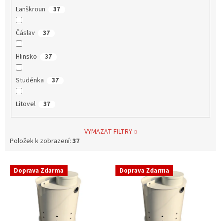
Lanškroun
37
Čáslav
37
Hlinsko
37
Studénka
37
Litovel
37
VYMAZAT FILTRY
Položek k zobrazení:
37
V
Doprava Zdarma
Doprava Zdarma
ý
p
i
s
p