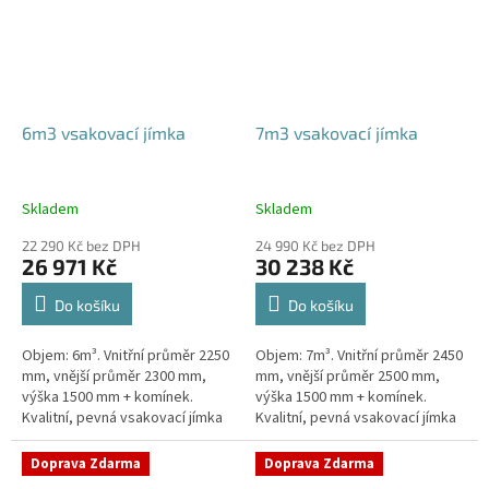
6m3 vsakovací jímka
7m3 vsakovací jímka
Skladem
Skladem
22 290 Kč bez DPH
24 990 Kč bez DPH
26 971 Kč
30 238 Kč
Do košíku
Do košíku
Objem: 6m³. Vnitřní průměr 2250
Objem: 7m³. Vnitřní průměr 2450
mm, vnější průměr 2300 mm,
mm, vnější průměr 2500 mm,
výška 1500 mm + komínek.
výška 1500 mm + komínek.
Kvalitní, pevná vsakovací jímka
Kvalitní, pevná vsakovací jímka
(nádrž) bez potřeby
(nádrž) bez potřeby
obetonování Průměr přítoku a
obetonování Průměr přítoku a
Doprava Zdarma
Doprava Zdarma
odtoku +...
odtoku +...