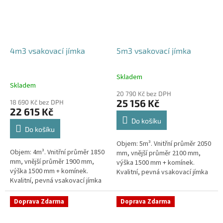
4m3 vsakovací jímka
5m3 vsakovací jímka
Skladem
Průměrné
Skladem
hodnocení
20 790 Kč bez DPH
produktu
25 156 Kč
18 690 Kč bez DPH
je
22 615 Kč
5,0
Do košíku
z
Do košíku
5
Objem: 5m³. Vnitřní průměr 2050
hvězdiček.
Objem: 4m³. Vnitřní průměr 1850
mm, vnější průměr 2100 mm,
mm, vnější průměr 1900 mm,
výška 1500 mm + komínek.
výška 1500 mm + komínek.
Kvalitní, pevná vsakovací jímka
Kvalitní, pevná vsakovací jímka
(nádrž) bez potřeby
(nádrž) bez potřeby
obetonování Průměr přítoku a
obetonování Průměr přítoku a
odtoku +...
Doprava Zdarma
Doprava Zdarma
odtoku +...