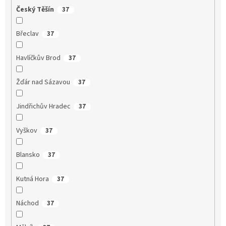
Český Těšín
37
Břeclav
37
Havlíčkův Brod
37
Žďár nad Sázavou
37
Jindřichův Hradec
37
Vyškov
37
Blansko
37
Kutná Hora
37
Náchod
37