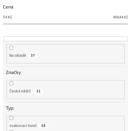
r
Cena
o
d
54
Kč
40644
Kč
u
k
t
ů
Na skladě
37
Značky
Česká nádrž
12
Typ:
vsakovací tunel
24