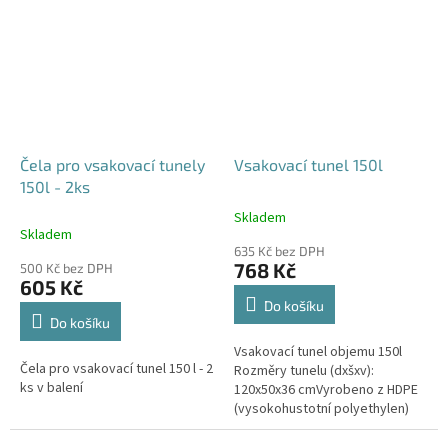
odtoku +...
odtoku +...
Čela pro vsakovací tunely
Vsakovací tunel 150l
150l - 2ks
Skladem
Průměrné
Skladem
hodnocení
635 Kč bez DPH
produktu
768 Kč
500 Kč bez DPH
je
605 Kč
4,6
Do košíku
z
Do košíku
5
Vsakovací tunel objemu 150l
hvězdiček.
Čela pro vsakovací tunel 150 l - 2
Rozměry tunelu (dxšxv):
ks v balení
120x50x36 cmVyrobeno z HDPE
(vysokohustotní polyethylen)
Nosnost bloků až 3,5t - možno
umístit pod parkovací stání do...