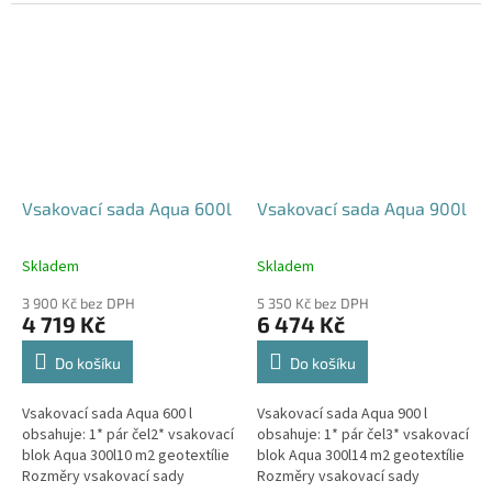
parkovací stání, komunikace,
120x80x52 cm Nosnost bloků až
veřejná prostranství Cena
3,5 t - možno umístit pod...
včetně...
Vsakovací sada Aqua 600l
Vsakovací sada Aqua 900l
Skladem
Skladem
Průměrné
Průměrné
hodnocení
hodnocení
3 900 Kč bez DPH
5 350 Kč bez DPH
produktu
produktu
4 719 Kč
6 474 Kč
je
je
5,0
5,0
Do košíku
Do košíku
z
z
5
5
Vsakovací sada Aqua 600 l
Vsakovací sada Aqua 900 l
hvězdiček.
hvězdiček.
obsahuje: 1* pár čel2* vsakovací
obsahuje: 1* pár čel3* vsakovací
blok Aqua 300l10 m2 geotextílie
blok Aqua 300l14 m2 geotextílie
Rozměry vsakovací sady
Rozměry vsakovací sady