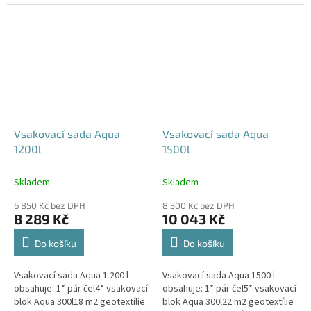
240x80x52 cm Nesedí vám
360x80x52 cm Nesedí vám
rozměr tohoto...
rozměr tohoto...
Vsakovací sada Aqua
Vsakovací sada Aqua
1200l
1500l
Skladem
Skladem
6 850 Kč bez DPH
8 300 Kč bez DPH
8 289 Kč
10 043 Kč
Do košíku
Do košíku
Vsakovací sada Aqua 1 200 l
Vsakovací sada Aqua 1500 l
obsahuje: 1* pár čel4* vsakovací
obsahuje: 1* pár čel5* vsakovací
blok Aqua 300l18 m2 geotextílie
blok Aqua 300l22 m2 geotextílie